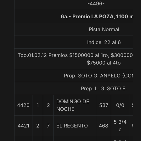
-4496-
6a.- Premio LA POZA, 1100 met
Pista Normal
Indice: 22 al 6
Tpo.01.02.12 Premios $1500000 al 1ro, $300000 al 
$75000 al 4to
Prop. SOTO G. ANYELO (CONC
Prep. L. G. SOTO E.
DOMINGO DE
4420
1
2
537
0/0
59
NOCHE
5 3/4
4421
2
7
EL REGENTO
468
56
c