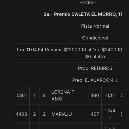
-4493-
3a.- Premio CALETA EL MORRO, 1100
Pista Normal
Condicional
Tpo.01.04.64 Premios $1200000 al 1ro, $240000 al 
$0 al 4to
Prop. REDBROS
Prep. E. ALARCON J.
LORENA T'
4361
1
8
490
0/0
55
AMO
1 3/4
4403
2
2
MARIAJU
467
54
c