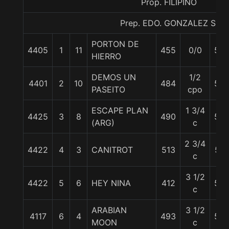
Prop. FILIPINO
Prep. EDO. GONZALEZ S.
PORTON DE
4405
1
11
455
0/0
58
HIERRO
DEMOS UN
1/2
4401
2
10
484
55
PASEITO
cpo
ESCAPE PLAN
1 3/4
4425
3
8
490
56
(ARG)
c
2 3/4
4422
4
3
CANITROT
513
57
c
3 1/2
4422
5
6
HEY NINA
412
55
c
ARABIAN
3 1/2
4117
6
4
493
55
MOON
c