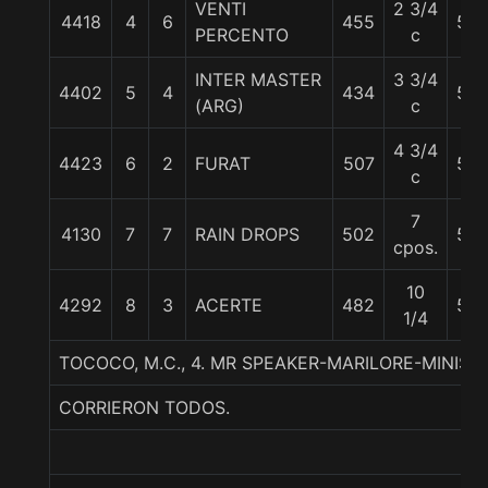
VENTI
2 3/4
4418
4
6
455
56
PERCENTO
c
INTER MASTER
3 3/4
4402
5
4
434
56
(ARG)
c
4 3/4
4423
6
2
FURAT
507
56
c
7
4130
7
7
RAIN DROPS
502
56
cpos.
10
4292
8
3
ACERTE
482
56
1/4
TOCOCO, M.C., 4. MR SPEAKER-MARILORE-MINISTE
CORRIERON TODOS.