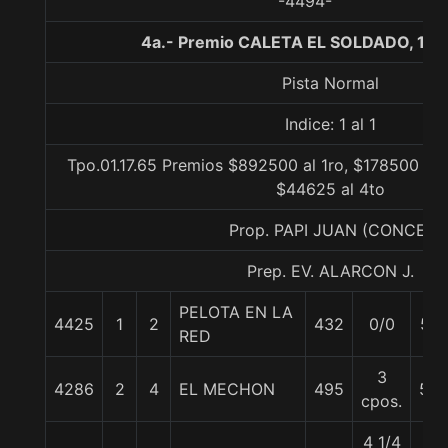
-4494-
4a.- Premio CALETA EL SOLDADO, 130
Pista Normal
Indice: 1 al 1
Tpo.01.17.65 Premios $892500 al 1ro, $178500 al 
$44625 al 4to
Prop. PAPI JUAN (CONCE)
Prep. EV. ALARCON J.
PELOTA EN LA
4425
1
2
432
0/0
57
RED
3
4286
2
4
EL MECHON
495
55
cpos.
4 1/4