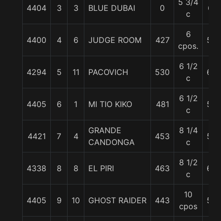
5 3/4
4404
3
3
BLUE DUBAI
0
61
c
6
4400
4
6
JUDGE ROOM
427
54
cpos.
6 1/2
4294
5
11
PACOVICH
530
65
c
6 1/2
4405
6
1
MI TIO KIKO
481
59
c
GRANDE
8 1/4
4421
7
4
453
58
CANDONGA
c
8 1/2
4338
8
8
EL PIRI
463
60
c
10
4405
9
10
GHOST RAIDER
443
56
cpos