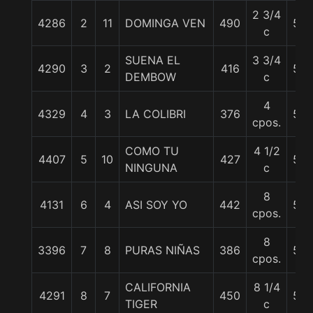
2 3/4
4286
2
11
DOMINGA VEN
490
56
c
SUENA EL
3 3/4
4290
3
2
416
56
DEMBOW
c
4
4329
4
3
LA COLIBRI
376
56
cpos.
COMO TU
4 1/2
4407
5
10
427
55
NINGUNA
c
8
4131
6
4
ASI SOY YO
442
55
cpos.
8
3396
7
8
PURAS NIÑAS
386
56
cpos.
CALIFORNIA
8 1/4
4291
8
7
450
55
TIGER
c