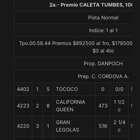
2a.- Premio CALETA TUMBES, 1000 
Pista Normal
Indice: 1 al 1
Tpo.00.58.44 Premios $892500 al 1ro, $178500 al 
$0 al 4to
Prop. DANPOCH
Prep. C. CORDOVA A.
4402
1
5
TOCOCO
0
0/0
56
CALIFORNIA
1 1/2
4223
2
8
473
56
QUEEN
c
GRAN
2 1/4
4220
3
1
516
56
LEGOLAS
c