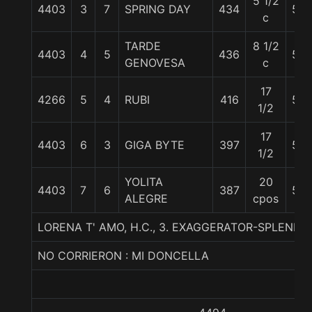
5 1/2
4403
3
7
SPRING DAY
434
55
c
TARDE
8 1/2
4403
4
5
436
53
GENOVESA
c
17
4266
5
4
RUBI
416
55
1/2
17
4403
6
3
GIGA BYTE
397
55
1/2
YOLITA
20
4403
7
6
387
55
ALEGRE
cpos
LORENA T' AMO, H.C., 3. EXAGGERATOR-SPLEND
NO CORRIERON : MI DONCELLA