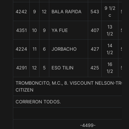
9 1/2
4242
9
12
BALA RAPIDA
543
56
c
13
4351
10
9
YA FUE
407
56
1/2
14
4224
11
6
JORBACHO
427
55
1/2
16
4291
12
5
ESO TILIN
425
55
1/2
TROMBONCITO, M.C., 8. VISCOUNT NELSON-TRO
CITIZEN
CORRIERON TODOS.
-4499-