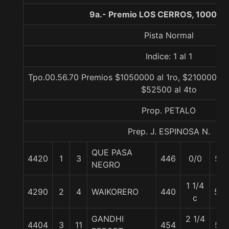
9a.- Premio LOS CERROS, 1000 m
Pista Normal
Indice: 1 al 1
Tpo.00.56.70 Premios $1050000 al 1ro, $210000 al 
$52500 al 4to
Prop. PETALO
Prep. J. ESPINOSA N.
QUE PASA
4420
1
3
446
0/0
57
NEGRO
1 1/4
4290
2
4
WAIKORERO
440
56
c
GANDHI
2 1/4
4404
3
11
454
57