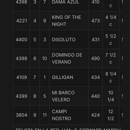
4398
3
7
DAMA AZUL
410
54
c
KING OF THE
4 1/4
4221
4
9
473
56
NIGHT
c
5 1/2
4400
5
3
DISOLUTO
431
58
c
DOMINGO DE
7 1/2
4398
6
10
490
54
VERANO
c
8 1/4
4109
7
1
GILLIGAN
434
56
c
MI BARCO
10
4399
8
5
440
54
VELERO
1/4
CAMPI
12
3804
9
11
424
58
NOSTRO
1/2