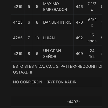
MAXIMO
7 1/2
4219
5
5
446
53
EMPERADOR
c
9 1/4
4425
6
8
DANGER IN RIO
470
57
c
15
4285
7
10
LUIAN
492
55
cpos
UN GRAN
24
4219
8
6
409
57
SEÑOR
1/2
ESTO SI ES VIDA, C.C., 3. PATTERNRECOGNITION
GSTAAD II
NO CORRIERON : KRYPTON KADIR
-4492-