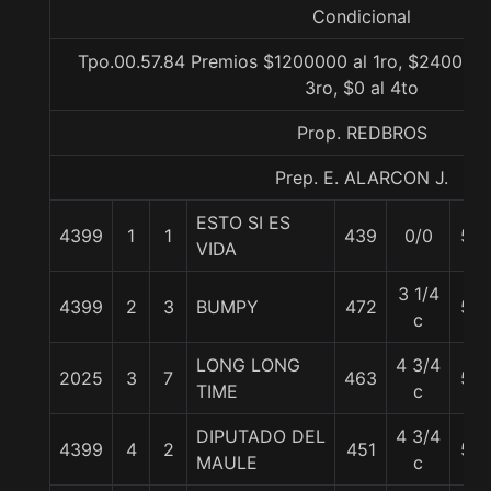
Condicional
Tpo.00.57.84 Premios $1200000 al 1ro, $240000 
3ro, $0 al 4to
Prop. REDBROS
Prep. E. ALARCON J.
ESTO SI ES
4399
1
1
439
0/0
57
VIDA
3 1/4
4399
2
3
BUMPY
472
57
c
LONG LONG
4 3/4
2025
3
7
463
57
TIME
c
DIPUTADO DEL
4 3/4
4399
4
2
451
57
MAULE
c