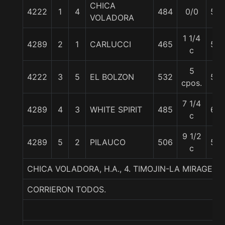
CHICA
4222
1
4
484
0/0
55
VOLADORA
1 1/4
4289
2
1
CARLUCCI
465
55
c
5
4222
3
5
EL BOLZON
532
54
cpos.
7 1/4
4289
4
3
WHITE SPIRIT
485
60
c
9 1/2
4289
5
2
PILAUCO
506
56
c
CHICA VOLADORA, H.A., 4. TIMOJIN-LA MIRAGE-A
CORRIERON TODOS.