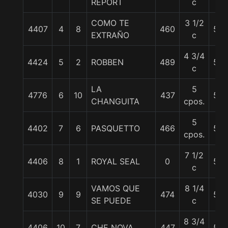
REPORT
c
COMO TE
3 1/2
4407
4
8
460
56
EXTRAÑO
c
4 3/4
4424
5
2
ROBBEN
489
56
c
LA
5
4776
6
10
437
55
CHANGUITA
cpos.
5
4402
7
6
PASQUETTO
466
55
cpos.
7 1/2
4406
8
1
ROYAL SEAL
0
56
c
VAMOS QUE
8 1/4
4030
9
9
474
56
SE PUEDE
c
8 3/4
4406
10
7
CHE NOVA
447
55