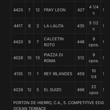
4 1/4
4425
7
12
FRAY LEON
427
58
c
5 1/2
4417
8
2
LA LALITA
435
56
c
CALCETIN
9
4420
9
7
448
55
ROTO
cpos.
PIAZZA DI
9
4028
10
13
512
56
ROMA
cpos.
10
4135
11
1
REY IRLANDES
459
56
1/4
22
4226
12
5
EL SUIZO
496
55
cpos
PORTON DE HIERRO, C.A., 5. COMPETITIVE EDGE-
OCEAN TERRACE