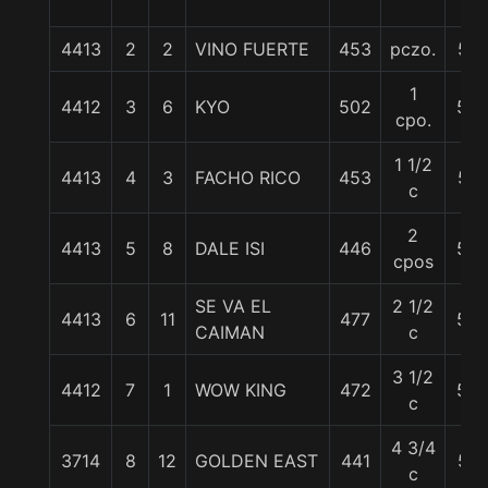
4413
2
2
VINO FUERTE
453
pczo.
57
1
4412
3
6
KYO
502
54
cpo.
1 1/2
4413
4
3
FACHO RICO
453
57
c
2
4413
5
8
DALE ISI
446
58
cpos
SE VA EL
2 1/2
4413
6
11
477
59
CAIMAN
c
3 1/2
4412
7
1
WOW KING
472
58
c
4 3/4
3714
8
12
GOLDEN EAST
441
57
c