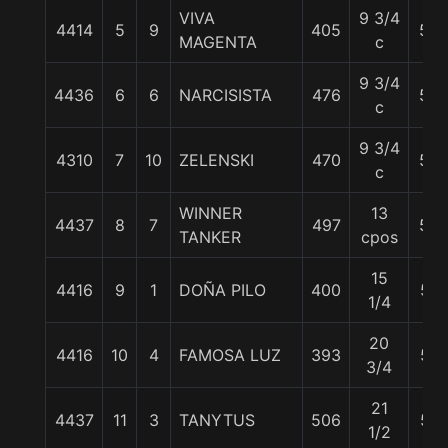
VIVA
9 3/4
4414
5
9
405
56
MAGENTA
c
9 3/4
4436
6
6
NARCISISTA
476
55
c
9 3/4
4310
7
10
ZELENSKI
470
56
c
WINNER
13
4437
8
7
497
55
TANKER
cpos
15
4416
9
1
DOÑA PILO
400
57
1/4
20
4416
10
4
FAMOSA LUZ
393
57
3/4
21
4437
11
3
TANYTUS
506
57
1/2