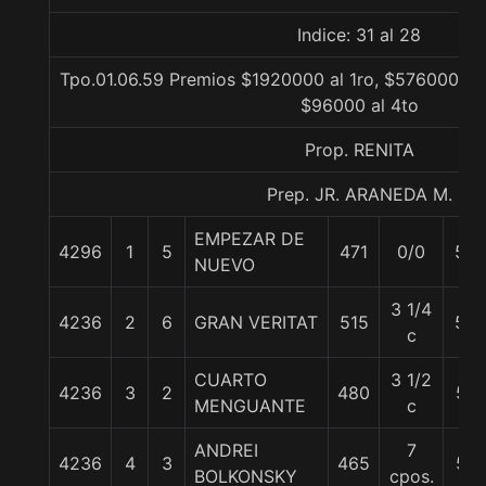
Indice: 31 al 28
Tpo.01.06.59 Premios $1920000 al 1ro, $576000 al 
$96000 al 4to
Prop. RENITA
Prep. JR. ARANEDA M.
EMPEZAR DE
4296
1
5
471
0/0
55
NUEVO
3 1/4
4236
2
6
GRAN VERITAT
515
56
c
CUARTO
3 1/2
4236
3
2
480
57
MENGUANTE
c
ANDREI
7
4236
4
3
465
57
BOLKONSKY
cpos.