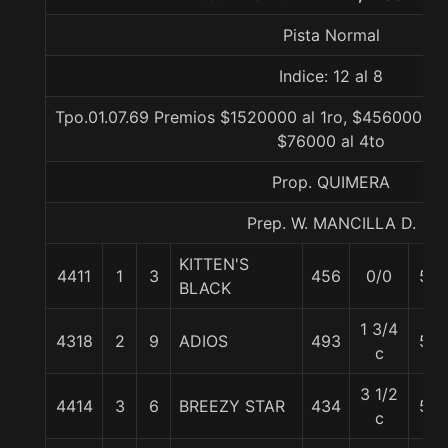
Pista Normal
Indice: 12 al 8
Tpo.01.07.69 Premios $1520000 al 1ro, $456000 al 
$76000 al 4to
Prop. QUIMERA
Prep. W. MANCILLA D.
KITTEN'S
4411
1
3
456
0/0
56
BLACK
1 3/4
4318
2
9
ADIOS
493
55
c
3 1/2
4414
3
6
BREEZY STAR
434
54
c