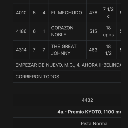
7 1/2
4010
5
4
EL MECHUDO
478
58
c
CORAZON
18
4186
6
1
515
58
NOBLE
cpos
THE GREAT
18
4314
7
7
463
55
JOHNNY
1/2
EMPEZAR DE NUEVO, M.C., 4. AHORA II-BELINDA
CORRIERON TODOS.
-4482-
4a.- Premio KYOTO, 1100 metr
Pista Normal