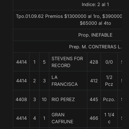
Indice: 2 al 1
Tpo.01.09.62 Premios $1300000 al 1ro, $390000 al 
$65000 al 4to
Prop. INEFABLE
Prep. M. CONTRERAS L.
STEVENS FOR
4414
1
5
428
0/0
57
RECORD
LA
1/2
4414
2
3
412
57
FRANCISCA
Pcz
4408
3
10
RIO PEREZ
445
Pczo.
57
GRAN
1 1/4
4414
4
1
466
57
CAFRUNE
c