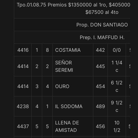
Tpo.01.08.75 Premios $1350000 al 1ro, $405000 al 
$67500 al 4to
Prop. DON SANTIAGO
Prep. I. MAFFUD H.
4416
1
8
COSTAMIA
442
0/0
57
SEÑOR
1 1/4
4414
2
2
445
56
SEREMI
c
6 1/2
4414
3
4
OURO
454
56
c
9 1/2
4238
4
1
IL SODOMA
489
57
c
LLENA DE
10
4437
5
5
456
55.
AMISTAD
1/2