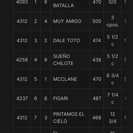
4093
1
6
470
0/0
54
BATALLA
3
4312
2
4
MUY AMIGO
500
57
cpos.
5 1/2
4312
3
2
DALE TOTO
474
56
c
SUEÑO
5 1/2
4258
4
9
438
56
CHILOTE
c
6 3/4
4312
5
1
MCCLANE
470
59
c
7 1/4
4237
6
8
FIGARI
487
61
c
PINTAMOS EL
12
4312
7
3
468
58
CIELO
3/4