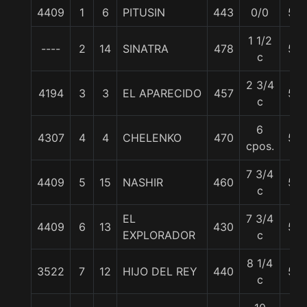
4409
1
6
PITUSIN
443
0/0
57
1 1/2
----
2
14
SINATRA
478
57
c
2 3/4
4194
3
3
EL APARECIDO
457
57
c
6
4307
4
4
CHELENKO
470
57
cpos.
7 3/4
4409
5
15
NASHIR
460
57
c
EL
7 3/4
4409
6
13
430
57
EXPLORADOR
c
8 1/4
3522
7
12
HIJO DEL REY
440
57
c