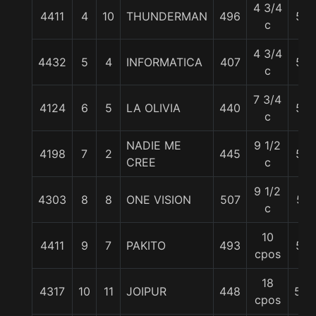
4 3/4
4411
4
10
THUNDERMAN
496
55
c
4 3/4
4432
5
4
INFORMATICA
407
56
c
7 3/4
4124
6
5
LA OLIVIA
440
54
c
NADIE ME
9 1/2
4198
7
2
445
56
CREE
c
9 1/2
4303
8
8
ONE VISION
507
57
c
10
4411
9
7
PAKITO
493
54
cpos
18
4317
10
11
JOIPUR
448
58.
cpos