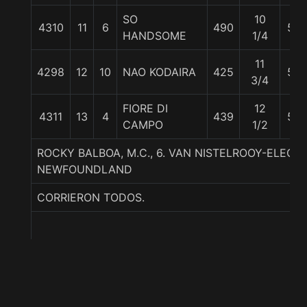
SO
10
4310
11
6
490
55
HANDSOME
1/4
11
4298
12
10
NAO KODAIRA
425
55
3/4
FIORE DI
12
4311
13
4
439
56
CAMPO
1/2
ROCKY BALBOA, M.C., 6. VAN NISTELROOY-ELEON
NEWFOUNDLAND
CORRIERON TODOS.