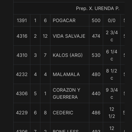
Prep. X. URENDA P.
1391
1
6
POGACAR
500
0/0
56
2 3/4
4316
2
12
VIDA SALVAJE
474
58
c
6 1/4
4310
3
7
KALOS (ARG)
530
54
c
8 1/2
4232
4
4
MALAMALA
480
58
c
CORAZON Y
9 3/4
4306
5
1
440
58
GUERRERA
c
12
4229
6
8
CEDERIC
486
58.
1/2
12
4306
7
2
BONE LESS
493
57