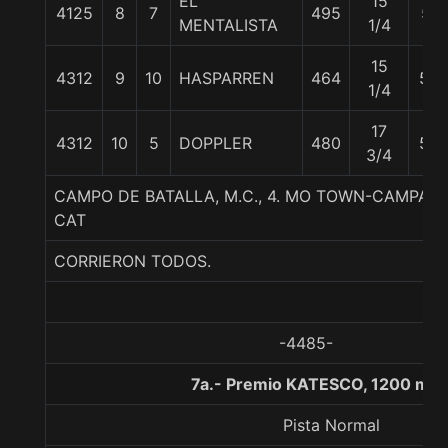
EL
15
4125
8
7
495
51
MENTALISTA
1/4
15
4312
9
10
HASPARREN
464
55
1/4
17
4312
10
5
DOPPLER
480
52
3/4
CAMPO DE BATALLA, M.C., 4. MO TOWN-CAMPAN
CAT
CORRIERON TODOS.
-4485-
7a.- Premio KATESCO, 1200 met
Pista Normal