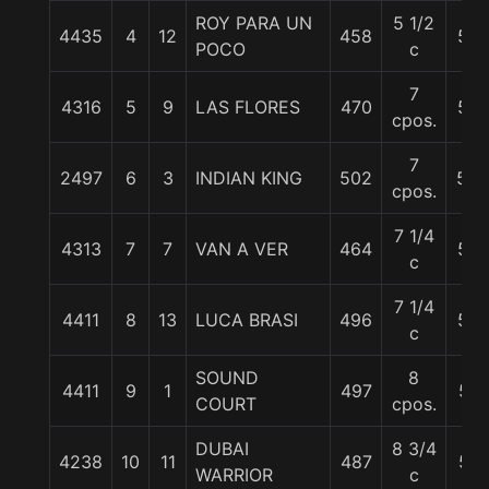
ROY PARA UN
5 1/2
4435
4
12
458
56
POCO
c
7
4316
5
9
LAS FLORES
470
55
cpos.
7
2497
6
3
INDIAN KING
502
56.
cpos.
7 1/4
4313
7
7
VAN A VER
464
55
c
7 1/4
4411
8
13
LUCA BRASI
496
56
c
SOUND
8
4411
9
1
497
57
COURT
cpos.
DUBAI
8 3/4
4238
10
11
487
57
WARRIOR
c