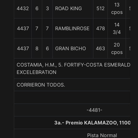
13
4432
6
3
ROAD KING
512
56
cpos
14
4437
7
7
RAMBLINROSE
478
55
3/4
20
4437
8
6
GRAN BICHO
463
55
cpos
COSTAMIA, H.M., 5. FORTIFY-COSTA ESMERALDA (
EXCELEBRATION
CORRIERON TODOS.
-4481-
3a.- Premio KALAMAZOO, 1100 m
Pista Normal