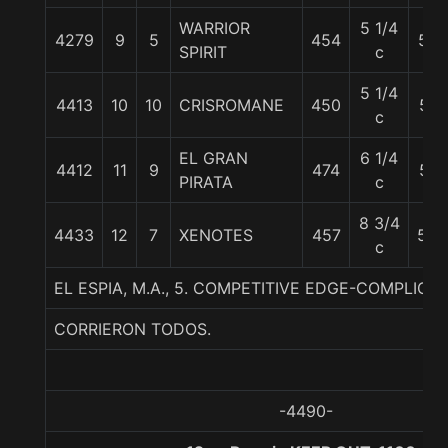
WARRIOR
5 1/4
4279
9
5
454
54.
SPIRIT
c
5 1/4
4413
10
10
CRISROMANE
450
54
c
EL GRAN
6 1/4
4412
11
9
474
56
PIRATA
c
8 3/4
4433
12
7
XENOTES
457
50.
c
EL ESPIA, M.A., 5. COMPETITIVE EDGE-COMPLICIT
CORRIERON TODOS.
-4490-