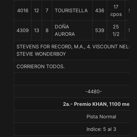
17
4016
12
7
TOURISTELLA
436
57
cpos
DOÑA
25
4309
13
8
539
57
AURORA
1/2
STEVENS FOR RECORD, M.A., 4. VISCOUNT NELS
STEVIE WONDERBOY
CORRIERON TODOS.
-4480-
2a.- Premio KHAN, 1100 metro
Pista Normal
Indice: 5 al 3