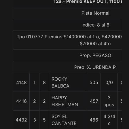
12a.- Premio KEEP OUT, 1100 me
Pista Normal
Indice: 8 al 6
Tpo.01.07.77 Premios $1400000 al 1ro, $420000 al 
$70000 al 4to
Prop. PEGASO
Prep. X. URENDA P.
ROCKY
4148
1
8
505
0/0
57
BALBOA
HAPPY
3
4416
2
2
457
55
FISHETMAN
cpos.
SOY EL
4 3/4
4432
3
5
486
55
CANTANTE
c