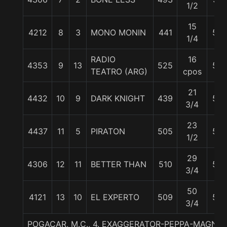
1/2
15
4212
8
3
MONO MONIN
441
58
1/4
RADIO
16
4353
9
13
525
58
TEATRO (ARG)
cpos
21
4432
10
9
DARK KNIGHT
439
56
3/4
23
4437
11
5
PIRATON
505
55
1/2
29
4306
12
11
BETTER THAN
510
58
3/4
50
4121
13
10
EL EXPERTO
509
56
3/4
POGACAR, M.C., 4. EXAGGERATOR-PEPPA-MAGNIFI