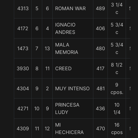
3 1/4
4313
5
6
ROMAN WAR
489
58
c
IGNACIO
5 3/4
4172
6
4
406
57
ANDRES
c
MALA
5 3/4
1473
7
13
480
57
MEMORIA
c
8 1/2
3930
8
11
CREED
417
57
c
9
4304
9
2
MUY INTENSO
481
57
cpos.
PRINCESA
10
4271
10
9
436
57
LUDY
1/4
MI
16
4309
11
12
470
57
HECHICERA
cpos