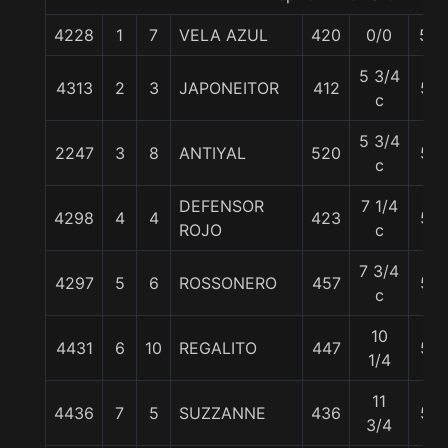
4228
1
7
VELA AZUL
420
0/0
59
5 3/4
4313
2
3
JAPONEITOR
412
57
c
5 3/4
2247
3
8
ANTIYAL
520
57
c
DEFENSOR
7 1/4
4298
4
4
423
57
ROJO
c
7 3/4
4297
5
6
ROSSONERO
457
57
c
10
4431
6
10
REGALITO
447
57
1/4
11
4436
7
5
SUZZANNE
436
57
3/4