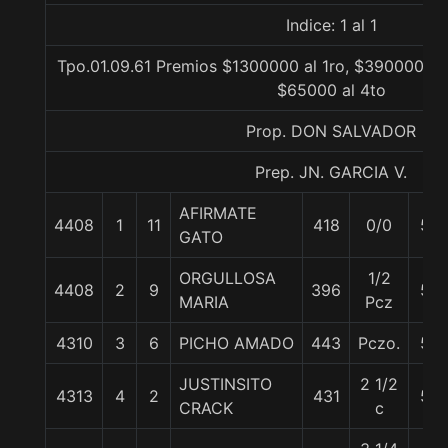
Indice: 1 al 1
Tpo.01.09.61 Premios $1300000 al 1ro, $390000 al 
$65000 al 4to
Prop. DON SALVADOR
Prep. JN. GARCIA V.
AFIRMATE
4408
1
11
418
0/0
57
GATO
ORGULLOSA
1/2
4408
2
9
396
57
MARIA
Pcz
4310
3
6
PICHO AMADO
443
Pczo.
57
JUSTINSITO
2 1/2
4313
4
2
431
57
CRACK
c