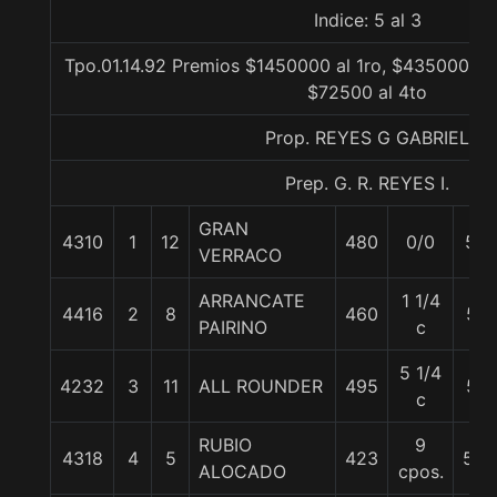
Indice: 5 al 3
Tpo.01.14.92 Premios $1450000 al 1ro, $435000 al 
$72500 al 4to
Prop. REYES G GABRIEL
Prep. G. R. REYES I.
GRAN
4310
1
12
480
0/0
56
VERRACO
ARRANCATE
1 1/4
4416
2
8
460
57
PAIRINO
c
5 1/4
4232
3
11
ALL ROUNDER
495
57
c
RUBIO
9
4318
4
5
423
55.
ALOCADO
cpos.