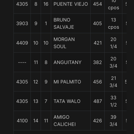
10
4305
8
16
PUENTE VIEJO
454
58
cpos
BRUNO
13
3903
9
1
405
57
SALVAJE
cpos
MORGAN
20
4409
10
10
421
57
SOUL
1/4
20
----
11
8
ANGUITANY
382
57
3/4
21
4305
12
9
MI PALMITO
456
53.
3/4
33
4305
13
7
TATA WALO
487
56
1/2
AMIGO
39
4100
14
11
426
57
CALICHEI
3/4