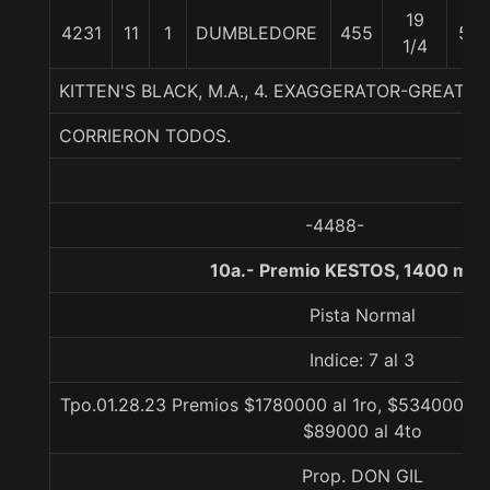
19
4231
11
1
DUMBLEDORE
455
56
1/4
KITTEN'S BLACK, M.A., 4. EXAGGERATOR-GREAT C
CORRIERON TODOS.
-4488-
10a.- Premio KESTOS, 1400 met
Pista Normal
Indice: 7 al 3
Tpo.01.28.23 Premios $1780000 al 1ro, $534000 al 
$89000 al 4to
Prop. DON GIL