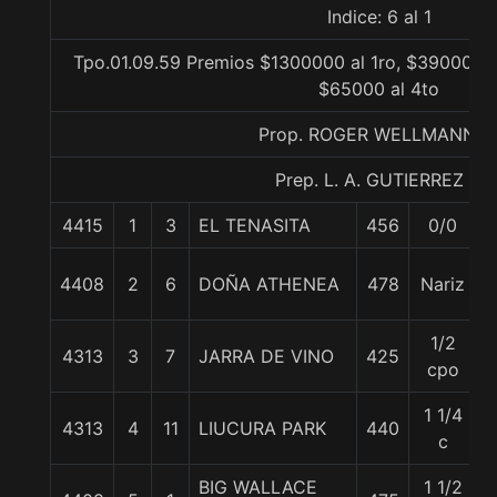
Indice: 6 al 1
Tpo.01.09.59 Premios $1300000 al 1ro, $390000 a
$65000 al 4to
Prop. ROGER WELLMANN H
Prep. L. A. GUTIERREZ P.
4415
1
3
EL TENASITA
456
0/0
4408
2
6
DOÑA ATHENEA
478
Nariz
1/2
4313
3
7
JARRA DE VINO
425
cpo
1 1/4
4313
4
11
LIUCURA PARK
440
c
BIG WALLACE
1 1/2