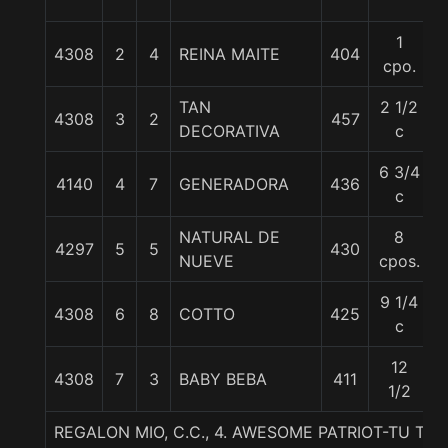
1
4308
2
4
REINA MAITE
404
cpo.
TAN
2 1/2
4308
3
2
457
5
DECORATIVA
c
6 3/4
4140
4
7
GENERADORA
436
c
NATURAL DE
8
4297
5
5
430
NUEVE
cpos.
9 1/4
4308
6
8
COTTO
425
c
12
4308
7
3
BABY BEBA
411
1/2
REGALON MIO, C.C., 4. AWESOME PATRIOT-TU TA