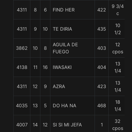
9 3/4
4311
8
6
FIND HER
422
c
10
4311
9
10
TE DIRIA
435
1/2
AGUILA DE
12
3862
10
8
403
FUEGO
cpos
13
4138
11
16
IWASAKI
404
1/4
13
4311
12
9
AZRA
423
1/4
18
4035
13
5
DO HA NA
468
1/4
32
4007
14
12
SI SI MI JEFA
1
cpos