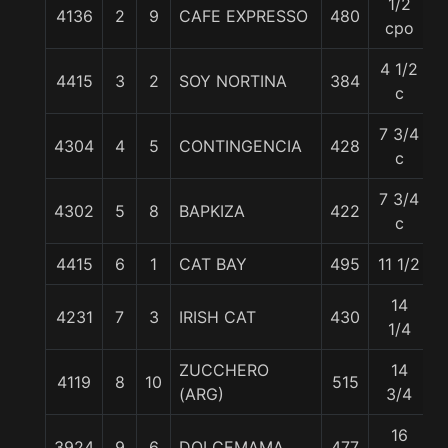
1/2
4136
2
9
CAFE EXPRESSO
480
cpo
4 1/2
4415
3
2
SOY NORTINA
384
c
7 3/4
4304
4
5
CONTINGENCIA
428
c
7 3/4
4302
5
8
BAPKIZA
422
c
4415
6
1
CAT BAY
495
11 1/2
14
4231
7
3
IRISH CAT
430
1/4
ZUCCHERO
14
4119
8
10
515
(ARG)
3/4
16
3924
9
6
DOLCEMAMA
477