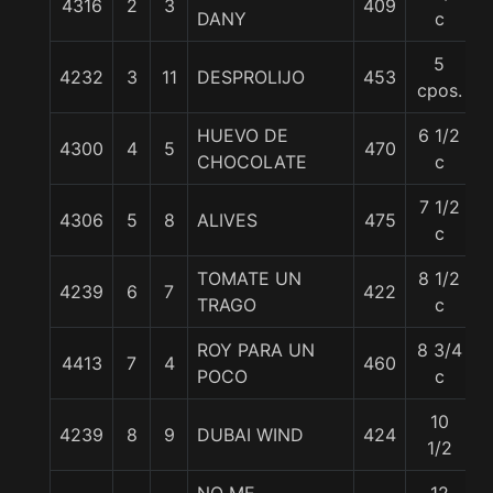
4316
2
3
409
DANY
c
5
4232
3
11
DESPROLIJO
453
cpos.
HUEVO DE
6 1/2
4300
4
5
470
CHOCOLATE
c
7 1/2
4306
5
8
ALIVES
475
c
TOMATE UN
8 1/2
4239
6
7
422
TRAGO
c
ROY PARA UN
8 3/4
4413
7
4
460
POCO
c
10
4239
8
9
DUBAI WIND
424
1/2