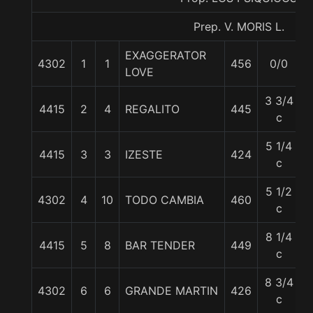
Prep. V. MORIS L.
EXAGGERATOR
4302
1
1
456
0/0
LOVE
3 3/4
4415
2
4
REGALITO
445
c
5 1/4
4415
3
3
IZESTE
424
c
5 1/2
4302
4
10
TODO CAMBIA
460
c
8 1/4
4415
5
8
BAR TENDER
449
c
8 3/4
4302
6
6
GRANDE MARTIN
426
c