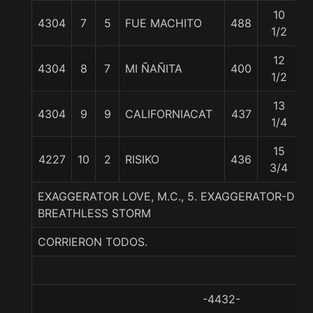
10
4304
7
5
FUE MACHITO
488
1/2
12
4304
8
7
MI ÑAÑITA
400
1/2
13
4304
9
9
CALIFORNIACAT
437
1/4
15
4227
10
2
RISIKO
436
3/4
EXAGGERATOR LOVE, M.C., 5. EXAGGERATOR-DU
BREATHLESS STORM
CORRIERON TODOS.
-4432-