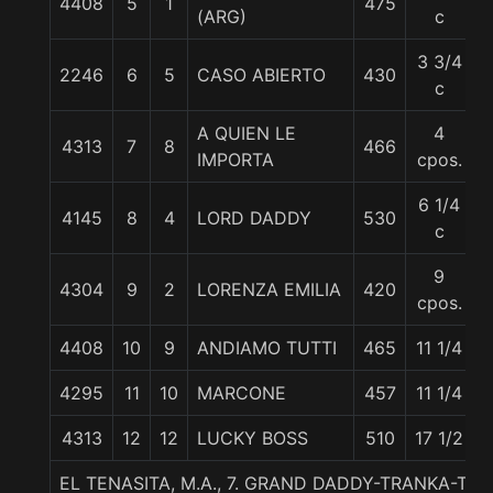
4408
5
1
475
(ARG)
c
3 3/4
2246
6
5
CASO ABIERTO
430
c
A QUIEN LE
4
4313
7
8
466
IMPORTA
cpos.
6 1/4
4145
8
4
LORD DADDY
530
c
9
4304
9
2
LORENZA EMILIA
420
cpos.
4408
10
9
ANDIAMO TUTTI
465
11 1/4
4295
11
10
MARCONE
457
11 1/4
4313
12
12
LUCKY BOSS
510
17 1/2
EL TENASITA, M.A., 7. GRAND DADDY-TRANKA-T