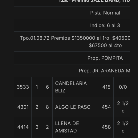
12a.- Premio JAZZ BAND, 1100 
Pista Normal
Indice: 6 al 3
Tpo.01.08.72 Premios $1350000 al 1ro, $405000 a
$67500 al 4to
Prop. POMPITA
Prep. JR. ARANEDA M.
CANDELARIA
3533
1
6
415
0/0
BLIZ
2 1/2
4301
2
8
ALGO LE PASO
454
c
LLENA DE
2 1/2
4414
3
2
458
5
AMISTAD
c