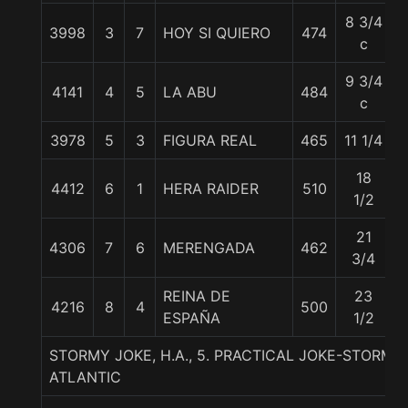
8 3/4
3998
3
7
HOY SI QUIERO
474
c
9 3/4
4141
4
5
LA ABU
484
c
3978
5
3
FIGURA REAL
465
11 1/4
18
4412
6
1
HERA RAIDER
510
1/2
21
4306
7
6
MERENGADA
462
3/4
REINA DE
23
4216
8
4
500
ESPAÑA
1/2
STORMY JOKE, H.A., 5. PRACTICAL JOKE-STOR
ATLANTIC