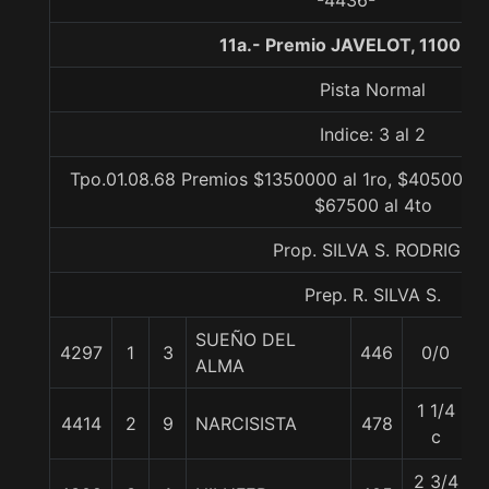
-4436-
11a.- Premio JAVELOT, 1100 m
Pista Normal
Indice: 3 al 2
Tpo.01.08.68 Premios $1350000 al 1ro, $405000 a
$67500 al 4to
Prop. SILVA S. RODRIGO
Prep. R. SILVA S.
SUEÑO DEL
4297
1
3
446
0/0
ALMA
1 1/4
4414
2
9
NARCISISTA
478
c
2 3/4