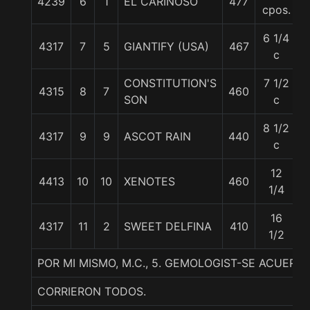
4239
6
1
EL CARIÑOSO
477
cpos.
6 1/4
4317
7
5
GIANTIFY (USA)
467
c
CONSTITUTION'S
7 1/2
4315
8
7
460
SON
c
8 1/2
4317
9
9
ASCOT RAIN
440
c
12
4413
10
10
XENOTES
460
5
1/4
16
4317
11
2
SWEET DELFINA
410
1/2
POR MI MISMO, M.C., 5. GEMOLOGIST-SE ACUERDA
CORRIERON TODOS.