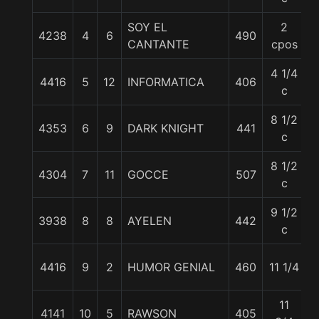
SOY EL
2
4238
4
6
490
CANTANTE
cpos
4 1/4
4416
5
12
INFORMATICA
406
c
8 1/2
4353
6
9
DARK KNIGHT
441
c
8 1/2
4304
7
11
GOCCE
507
c
9 1/2
3938
8
8
AYELEN
442
c
4416
9
2
HUMOR GENIAL
460
11 1/4
11
4141
10
5
RAWSON
405