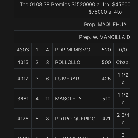
Tpo.01.08.38 Premios $1520000 al 1ro, $456000 a
$76000 al 4to
Prop. MAQUEHUA
Prep. W. MANCILLA D.
4303
1
4
POR MI MISMO
520
0/0
4315
2
3
POLLOLLO
500
Cbza.
1 1/2
4317
3
6
LUIVERAR
425
c
1 1/2
3681
4
11
MASCLETA
510
c
2 3/4
4126
5
8
POTRO QUERIDO
471
c
3