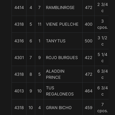
2 3/4
4414
4
7
RAMBLINROSE
472
c
3
4318
5
11
VIENE PUELCHE
400
cpos.
3 1/2
4316
6
1
TANYTUS
500
c
5 1/4
4301
7
9
ROJO BURGUES
422
c
ALADDIN
6 3/4
4318
8
5
472
PRINCE
c
TUS
6 3/4
4013
9
10
464
REGALONEOS
c
7
4318
10
4
GRAN BICHO
459
cpos.