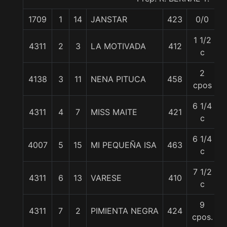
1709
1
14
JANSTAR
423
0/0
1 1/2
4311
2
3
LA MOTIVADA
412
c
2
4138
3
11
NENA PITUCA
458
cpos
6 1/4
4311
4
7
MISS MAITE
421
c
6 1/4
4007
5
15
MI PEQUEÑA ISA
463
c
7 1/2
4311
6
13
VARESE
410
c
9
4311
7
2
PIMIENTA NEGRA
424
5
cpos.