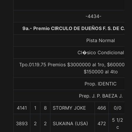
-4434-
9a.- Premio CIRCULO DE DUEÑOS F. S. DE CAR
Pista Normal
Cl�sico Condicional
Tpo.01.19.75 Premios $3000000 al 1ro, $600000 a
$150000 al 4to
Prop. IDENTIC
Prep. J. P. BAEZA J.
4141
1
8
STORMY JOKE
466
0/0
5 1/2
3893
2
2
SUKAINA (USA)
472
5
c