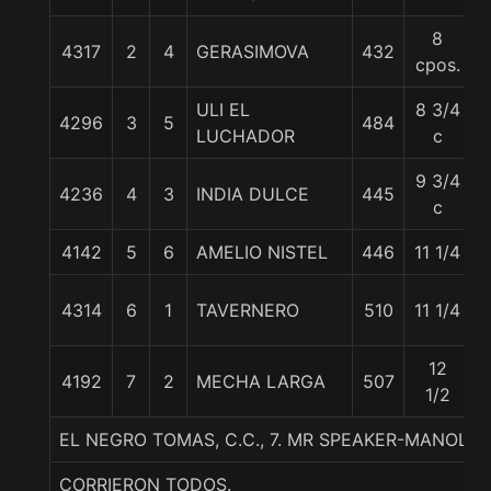
8
4317
2
4
GERASIMOVA
432
cpos.
ULI EL
8 3/4
4296
3
5
484
LUCHADOR
c
9 3/4
4236
4
3
INDIA DULCE
445
c
4142
5
6
AMELIO NISTEL
446
11 1/4
4314
6
1
TAVERNERO
510
11 1/4
12
4192
7
2
MECHA LARGA
507
5
1/2
EL NEGRO TOMAS, C.C., 7. MR SPEAKER-MANOLE
CORRIERON TODOS.