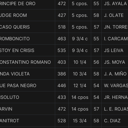
RINCIPE DE ORO
472
5 cpos.
55
JS. AYALA
UDGE ROOM
427
5 cpos.
58
J. OLATE
CASO QUERIS
518
5 cpos.
57
JN. TORRE
ROMBONCITO
463
9 3/4 c
55
I. CARCA
STOY EN CRISIS
535
9 3/4 c
57
JS LEIVA
ONSTANTINO ROMANO
403
10 1/4
56
JS. MOYA
INDA VIOLETA
386
10 3/4
58
J. A. MIÑO
UE PASA NEGRO
446
12 1/4
54
W. VARGA
ISOLUTO
433
14 cpos
54
JR. HERN
ARVIN
472
14 cpos
57
L. E. ROJA
ANITROT
528
15 3/4
58
C. DIAZ