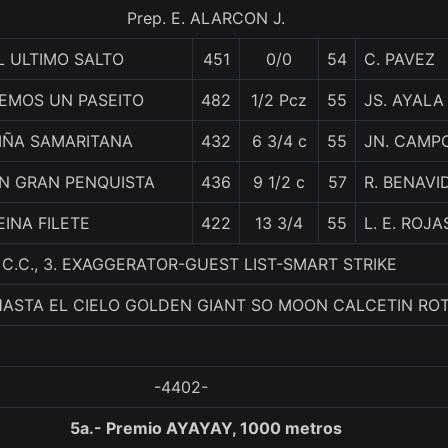
Prep. E. ALARCON J.
L ULTIMO SALTO
451
0/0
54
C. PAVEZ
EMOS UN PASEITO
482
1/2 Pcz
55
JS. AYALA
IÑA SAMARITANA
432
6 3/4 c
55
JN. CAMP
N GRAN PENQUISTA
436
9 1/2 c
57
R. BENAVI
EINA FILETE
422
13 3/4
55
L. E. ROJA
 C.C., 3. EXAGGERATOR-GUEST LIST-SMART STRIKE
HASTA EL CIELO GOLDEN GIANT SO MOON CALCETIN RO
-4402-
5a.- Premio AYAYAY, 1000 metros