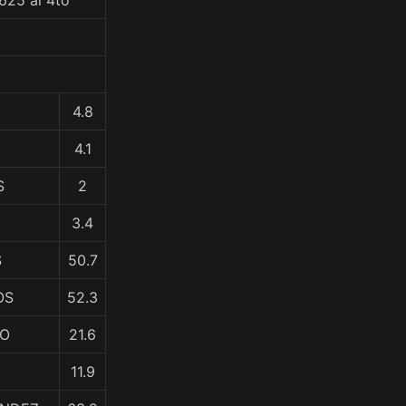
625 al 4to
4.8
4.1
S
2
3.4
S
50.7
OS
52.3
MO
21.6
11.9