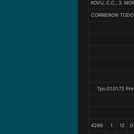
KOVU, C.C., 3. M
CORRIERON TODO
Tpo.01.01.72 Pr
4286
1
12
D