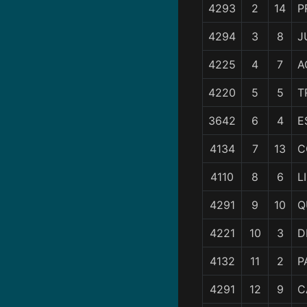
4293
2
14
P
4294
3
8
J
4225
4
7
A
4220
5
5
T
3642
6
4
E
4134
7
13
C
4110
8
6
L
4291
9
10
Q
4221
10
3
D
4132
11
2
P
4291
12
9
C