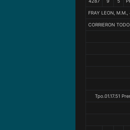
4287
9
5
P
FRAY LEON, M.M.
CORRIERON TODO
Tpo.01.17.51 Pr