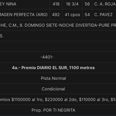
EY NINA
418
16 3/4
56
C. A. ROJ
MAGEN PERFECTA (ARG)
492
41 cpos
54
C. PAVEZ
E, C.M., 8. DOMINGO SIETE-NOCHE DIVERTIDA-PURE PR
S.
-4401-
4a.- Premio DIARIO EL SUR, 1100 metros
Pista Normal
Condicional
emios $1100000 al 1ro, $220000 al 2do, $110000 al 3ro, $
Prop. POR TI NEGRITA