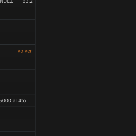
ANDEZ
63.2
volver
5000 al 4to