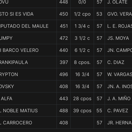
OVU
448
0/0
57
J. OLATE
STO SI ES VIDA
450
1/2 cpo
53
GVO. VERA
IPUTADO DEL MAULE
451
1 3/4 c
57
L. E. ROJA
UMPY
472
3 1/2 c
57
JS. MOYA
I BARCO VELERO
440
6 1/2 c
57
JN. CAMP
RANKIPAULA
397
8 cpos.
57
C. DIAZ
RYPTON
496
16 3/4
57
W. VARGA
OVSKY
408
16 3/4
57
JN. A. IN
' ALFA
443
28 cpos
57
J. A. MIÑO
L NOBLE MATIUS
488
39 cpos
55
C. PAVEZ
L CARROCERO
408
57
JR. HERN