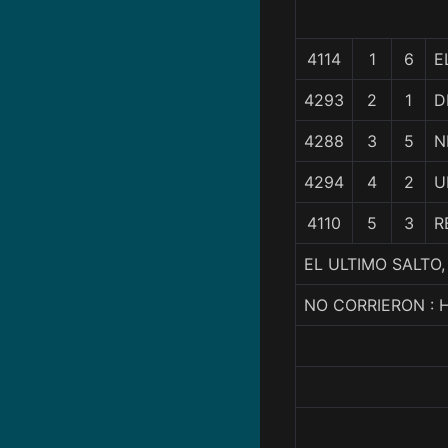
4114
1
6
E
4293
2
1
D
4288
3
5
N
4294
4
2
U
4110
5
3
R
EL ULTIMO SALTO,
NO CORRIERON : 