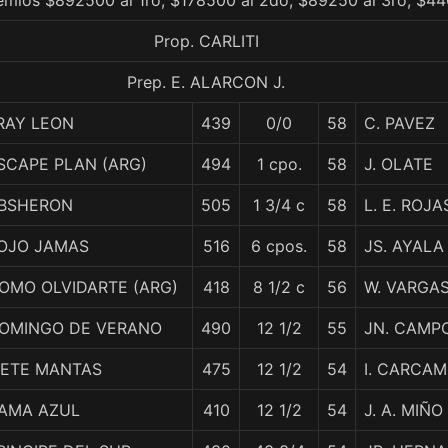
remios $892500 al 1ro, $178500 al 2do, $89250 al 3ro, $44
Prop. CARLITI
Prep. E. ALARCON J.
RAY LEON
439
0/0
58
C. PAVEZ
SCAPE PLAN (ARG)
494
1 cpo.
58
J. OLATE
BSHERON
505
1 3/4 c
58
L. E. ROJA
OJO JAMAS
516
6 cpos.
58
JS. AYALA
OMO OLVIDARTE (ARG)
418
8 1/2 c
56
W. VARGA
OMINGO DE VERANO
490
12 1/2
55
JN. CAMP
IETE MANTAS
475
12 1/2
54
I. CARCA
AMA AZUL
410
12 1/2
54
J. A. MIÑO