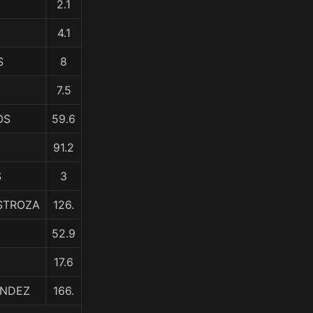
2.1
4.1
S
8
7.5
OS
59.6
91.2
S
3
OSTROZA
126.
52.9
17.6
ANDEZ
166.