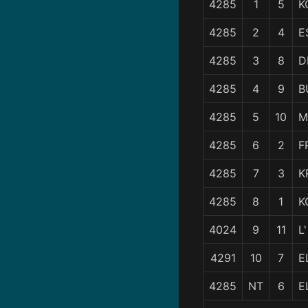
4285
1
5
K
4285
2
4
E
4285
3
8
D
4285
4
9
B
4285
5
10
M
4285
6
2
F
4285
7
3
K
4285
8
1
K
4024
9
11
L
4291
10
7
E
4285
NT
6
E