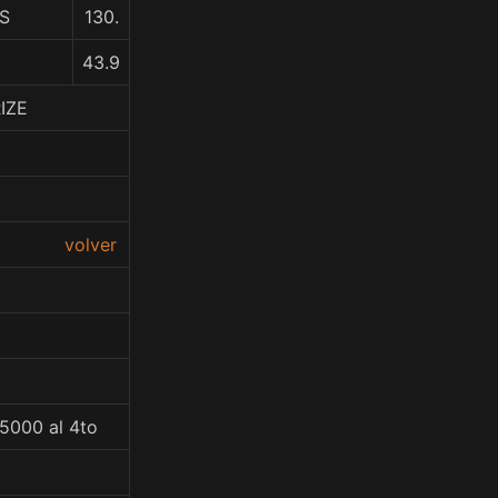
AS
130.
43.9
IZE
volver
55000 al 4to