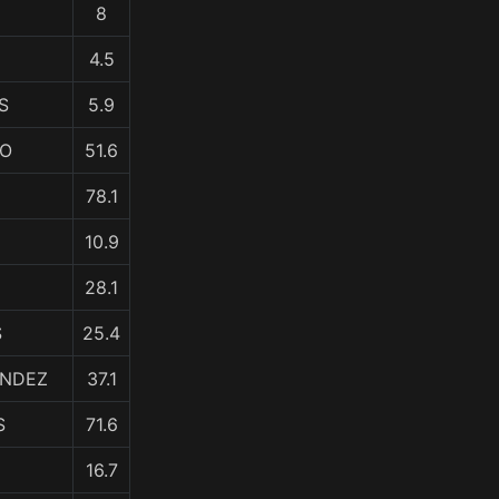
8
4.5
S
5.9
MO
51.6
78.1
10.9
28.1
S
25.4
ANDEZ
37.1
S
71.6
16.7