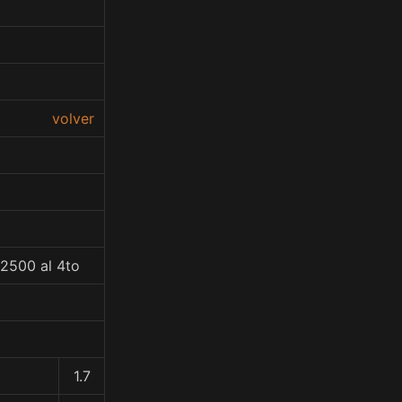
volver
62500 al 4to
1.7