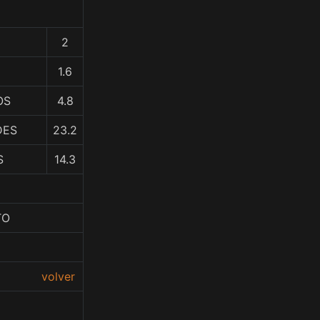
2
1.6
OS
4.8
DES
23.2
S
14.3
TO
volver