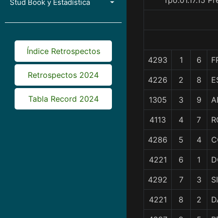
Tpo.01.17.15 P
Stud Book y Estadística
Índice Retrospectos
4293
1
6
F
Retrospectos 2024
4226
2
8
E
Tabla Record 2024
1305
3
9
A
4113
4
7
R
4286
5
4
C
4221
6
1
D
4292
7
3
S
4221
8
2
D