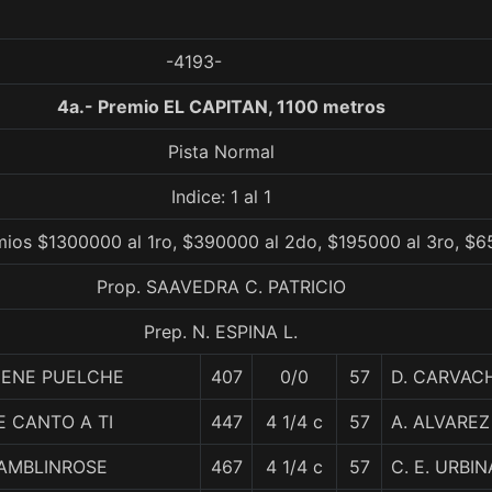
-4193-
4a.- Premio EL CAPITAN, 1100 metros
Pista Normal
Indice: 1 al 1
mios $1300000 al 1ro, $390000 al 2do, $195000 al 3ro, $6
Prop. SAAVEDRA C. PATRICIO
Prep. N. ESPINA L.
IENE PUELCHE
407
0/0
57
D. CARVAC
E CANTO A TI
447
4 1/4 c
57
A. ALVAREZ
AMBLINROSE
467
4 1/4 c
57
C. E. URBIN