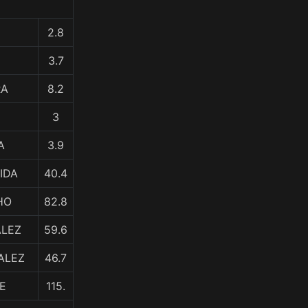
2.8
3.7
RA
8.2
3
A
3.9
IDA
40.4
HO
82.8
ALEZ
59.6
ALEZ
46.7
E
115.