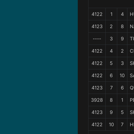
4122
1
4
H
4123
2
8
N
----
3
9
T
4122
4
2
C
4122
5
3
S
4122
6
10
S
4123
7
6
Q
3928
8
1
P
4123
9
5
S
4122
10
7
H