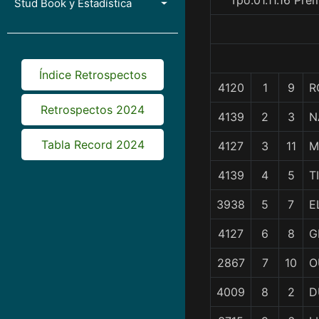
Tpo.01.11.16 Pr
Stud Book y Estadística
Índice Retrospectos
4120
1
9
R
Retrospectos 2024
4139
2
3
N
Tabla Record 2024
4127
3
11
M
4139
4
5
T
3938
5
7
E
4127
6
8
G
2867
7
10
O
4009
8
2
D