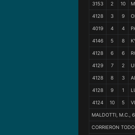
3153
2
10
M
4128
3
9
O
4019
4
4
P
4146
5
8
K
4128
6
6
R
4129
7
2
U
4128
8
3
A
4128
9
1
L
4124
10
5
V
MALDOTTI, M.C., 
CORRIERON TODO