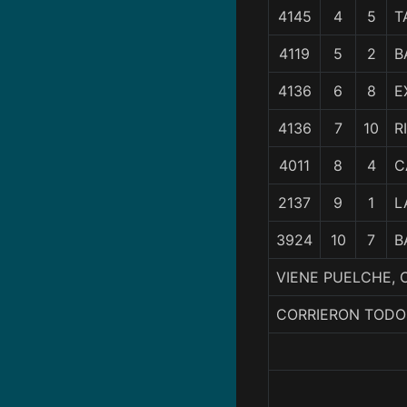
4145
4
5
T
4119
5
2
B
4136
6
8
E
4136
7
10
R
4011
8
4
C
2137
9
1
L
3924
10
7
B
VIENE PUELCHE, 
CORRIERON TODO