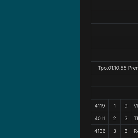
Tpo.01.10.55 Pre
4119
1
9
V
4011
2
3
T
4136
3
6
R