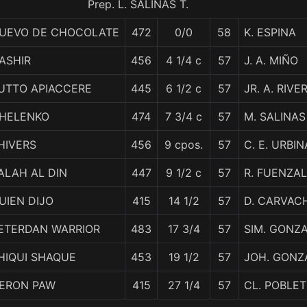
Prep. L. SALINAS T.
UEVO DE CHOCOLATE
472
0/0
58
K. ESPINA
ASHIR
456
4 1/4 c
57
J. A. MIÑO
UTTO APIACCERE
445
6 1/2 c
57
JR. A. RIVE
HELENKO
474
7 3/4 c
57
M. SALINAS
HIVERS
456
9 cpos.
57
C. E. URBIN
ALAH AL DIN
447
9 1/2 c
57
R. FUENZAL
UIEN DIJO
415
14 1/2
57
D. CARVAC
ETERDAN WARRIOR
483
17 3/4
57
SIM. GONZ
HIQUI SHAQUE
453
19 1/2
57
JOH. GONZ
ERON PAW
415
27 1/4
57
CL. POBLET