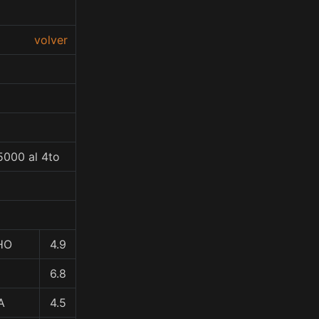
volver
5000 al 4to
HO
4.9
6.8
A
4.5