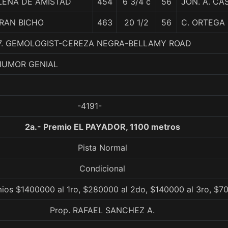
LENA DE AMISTAD
454
6 3/4 c
56
JON. A. CA
RAN BICHO
463
20 1/2
56
C. ORTEGA
, 7. GEMOLOGIST-CEREZA NEGRA-BELLAMY ROAD
HUMOR GENIAL
-4191-
2a.- Premio EL PAYADOR, 1100 metros
Pista Normal
Condicional
emios $1400000 al 1ro, $280000 al 2do, $140000 al 3ro, $7
Prop. RAFAEL SANCHEZ A.