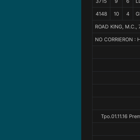
3715
9
6
L
4148
10
4
G
ROAD KING, M.C.
NO CORRIERON : 
Tpo.01.11.16 Pr