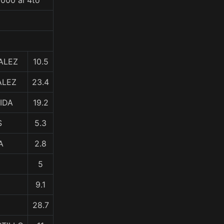
0000 al 4to
ALEZ
10.5
ALEZ
23.4
IDA
19.2
S
5.3
A
2.8
5
9.1
28.7