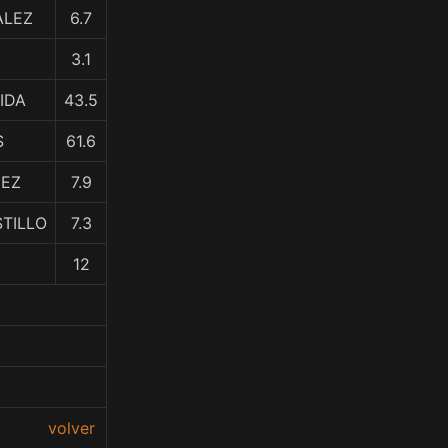
ALEZ
6.7
3.1
IDA
43.5
S
61.6
UEZ
7.9
STILLO
7.3
12
volver