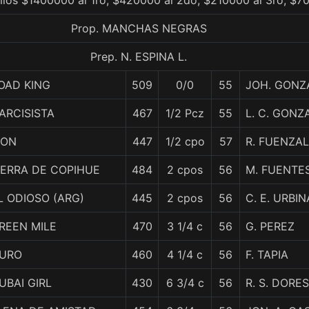
emios $1400000 al 1ro, $420000 al 2do, $210000 al 3ro, $7
Prop. MANCHAS NEGRAS
Prep. N. ESPINA L.
OAD KING
509
0/0
55
JOH. GONZ
ARCISISTA
467
1/2 Pcz
55
L. C. GONZ
ON
447
1/2 cpo
57
R. FUENZAL
IERRA DE COPIHUE
484
2 cpos
56
M. FUENTE
L ODIOSO (ARG)
445
2 cpos
56
C. E. URBIN
REEN MILE
470
3 1/4 c
56
G. PEREZ
URO
460
4 1/4 c
56
F. TAPIA
UBAI GIRL
430
6 3/4 c
56
R. S. DORES