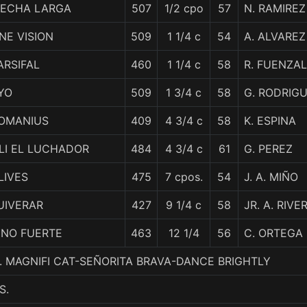
ECHA LARGA
507
1/2 cpo
57
N. RAMIREZ
NE VISION
509
1 1/4 c
54
A. ALVAREZ
ARSIFAL
460
1 1/4 c
58
R. FUENZAL
YO
509
1 3/4 c
58
G. RODRIG
OMANIUS
409
4 3/4 c
58
K. ESPINA
LI EL LUCHADOR
484
4 3/4 c
61
G. PEREZ
LIVES
475
7 cpos.
54
J. A. MIÑO
UIVERAR
427
9 1/4 c
58
JR. A. RIVE
INO FUERTE
463
12 1/4
56
C. ORTEGA
6. MAGNIFI CAT-SEÑORITA BRAVA-DANCE BRIGHTLY
S.