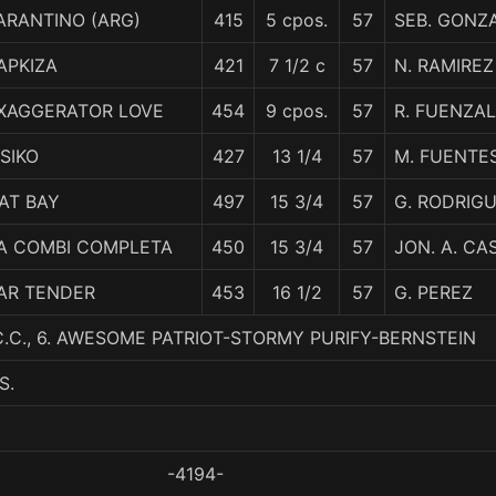
ARANTINO (ARG)
415
5 cpos.
57
SEB. GONZ
APKIZA
421
7 1/2 c
57
N. RAMIREZ
XAGGERATOR LOVE
454
9 cpos.
57
R. FUENZAL
ISIKO
427
13 1/4
57
M. FUENTE
AT BAY
497
15 3/4
57
G. RODRIG
A COMBI COMPLETA
450
15 3/4
57
JON. A. CA
AR TENDER
453
16 1/2
57
G. PEREZ
C.C., 6. AWESOME PATRIOT-STORMY PURIFY-BERNSTEIN
S.
-4194-