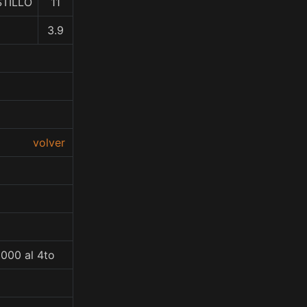
STILLO
11
3.9
volver
0000 al 4to