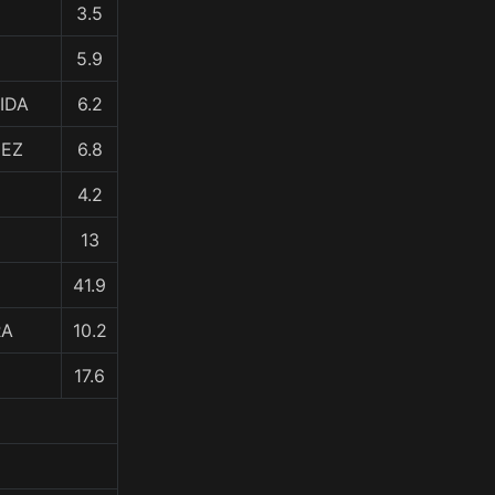
3.5
5.9
IDA
6.2
UEZ
6.8
4.2
13
41.9
RA
10.2
17.6