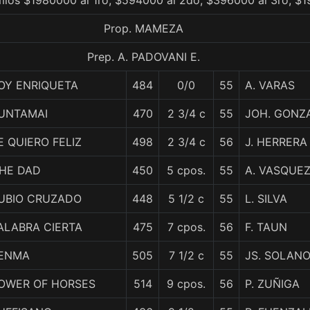
emios $1980000 al 1ro, $594000 al 2do, $396000 al 3ro, $1
Prop. MAMEZA
Prep. A. PADOVANI E.
OY ENRIQUETA
484
0/0
55
A. VARAS
UNTAMAI
470
2 3/4 c
55
JOH. GONZ
E QUIERO FELIZ
498
2 3/4 c
56
J. HERRERA
HE DAD
450
5 cpos.
55
A. VASQUE
UBIO CRUZADO
448
5 1/2 c
55
L. SILVA
ALABRA CIERTA
475
7 cpos.
56
F. TAUN
ENMA
505
7 1/2 c
55
JS. SOLAN
OWER OF HORSES
514
9 cpos.
56
P. ZUÑIGA