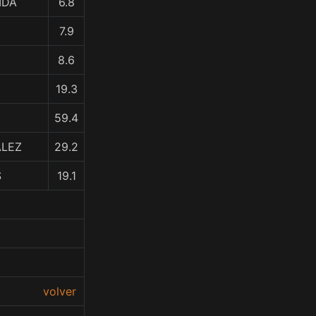
IDA
6.8
7.9
8.6
19.3
59.4
ALEZ
29.2
S
19.1
volver