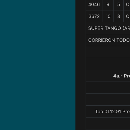
4046
9
5
C
3672
10
3
C
SUPER TANGO (AR
CORRIERON TODO
4a.- P
Tpo.01.12.91 Pr