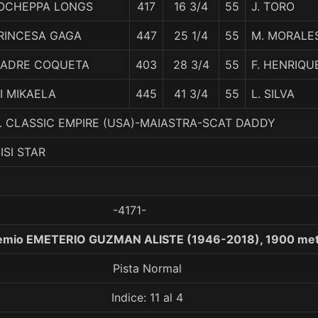
OCHEPPA LONGS
417
16 3/4
55
J. TORO
RINCESA GAGA
447
25 1/4
55
M. MORALE
ADRE COQUETA
403
28 3/4
55
F. HENRIQU
I MIKAELA
445
41 3/4
55
L. SILVA
 3. CLASSIC EMPIRE (USA)-MAIASTRA-SCAT DADDY
ISI STAR
-4171-
remio EMETERIO GUZMAN ALISTE (1946-2018), 1900 me
Pista Normal
Indice: 11 al 4