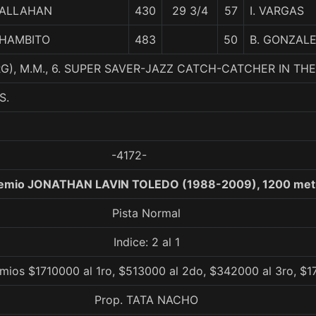
ALLAHAN
430
29 3/4
57
I. VARGAS
HAMBITO
483
50
B. GONZAL
G), M.M., 6. SUPER SAVER-JAZZ CATCH-CATCHER IN THE
S.
-4172-
remio JONATHAN LAVIN TOLEDO (1988-2009), 1200 met
Pista Normal
Indice: 2 al 1
emios $1710000 al 1ro, $513000 al 2do, $342000 al 3ro, $1
Prop. TATA NACHO