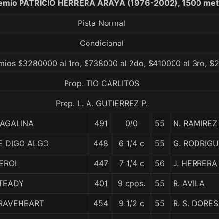
remio PATRICIO HERRERA ARAYA (1976-2002), 1500 met
Pista Normal
Condicional
mios $3280000 al 1ro, $738000 al 2do, $410000 al 3ro, $
Prop. TIO CARLITOS
Prep. L. A. GUTIERREZ P.
AGALINA
491
0/0
55
N. RAMIREZ
E DIGO ALGO
448
6 1/4 c
55
G. RODRIG
EROI
447
7 1/4 c
56
J. HERRERA
TEADY
401
9 cpos.
55
R. AVILA
RAVEHEART
454
9 1/2 c
55
R. S. DORES