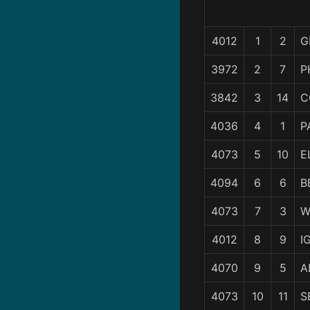
4012
1
2
G
3972
2
7
P
3842
3
14
C
4036
4
1
P
4073
5
10
E
4094
6
6
B
4073
7
3
W
4012
8
9
I
4070
9
5
A
4073
10
11
S