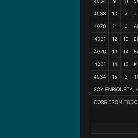
4034
9
11
S
4033
10
2
J
4076
11
6
A
4031
12
10
E
4076
13
14
B
4031
14
15
K
4034
15
3
T
SOY ENRIQUETA, H
CORRIERON TODO