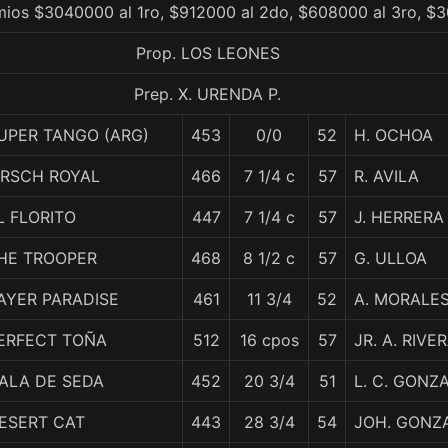
mios $3040000 al 1ro, $912000 al 2do, $608000 al 3ro, $
Prop. LOS LEONES
Prep. X. URENDA P.
UPER TANGO (ARG)
453
0/0
52
H. OCHOA
IRSCH ROYAL
466
7 1/4 c
57
R. AVILA
L FLORITO
447
7 1/4 c
57
J. HERRERA
HE TROOPER
468
8 1/2 c
57
G. ULLOA
AYER PARADISE
461
11 3/4
52
A. MORALE
ERFECT TOÑA
512
16 cpos
57
JR. A. RIVE
ALA DE SEDA
452
20 3/4
51
L. C. GONZ
ESERT CAT
443
28 3/4
54
JOH. GONZ