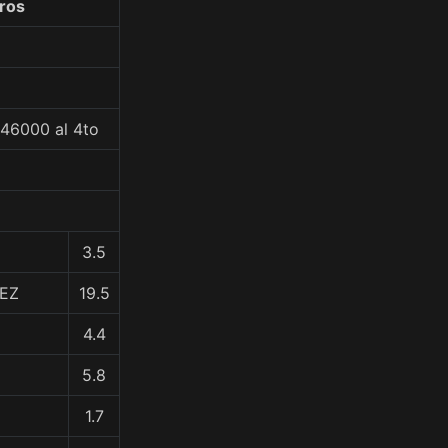
ros
246000 al 4to
3.5
UEZ
19.5
4.4
5.8
1.7