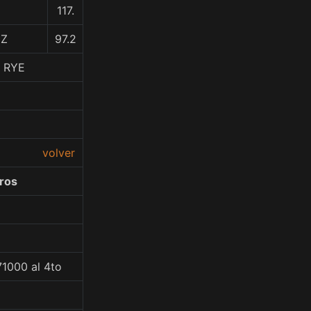
117.
EZ
97.2
 RYE
volver
ros
71000 al 4to