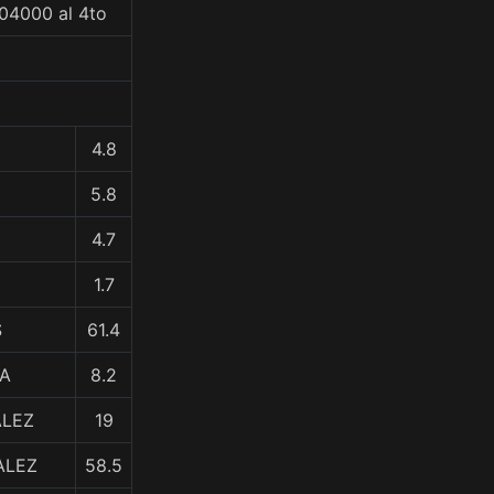
304000 al 4to
4.8
5.8
4.7
1.7
S
61.4
RA
8.2
ALEZ
19
ALEZ
58.5