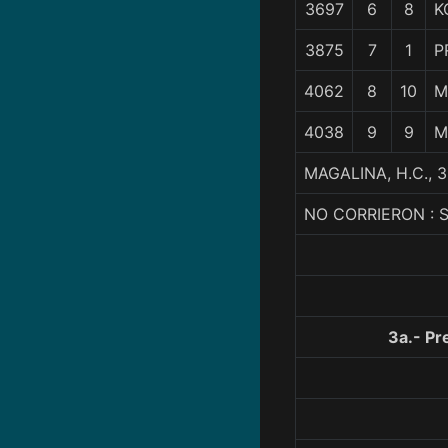
3697
6
8
K
3875
7
1
P
4062
8
10
M
4038
9
9
M
MAGALINA, H.C.,
NO CORRIERON : S
3a.- P