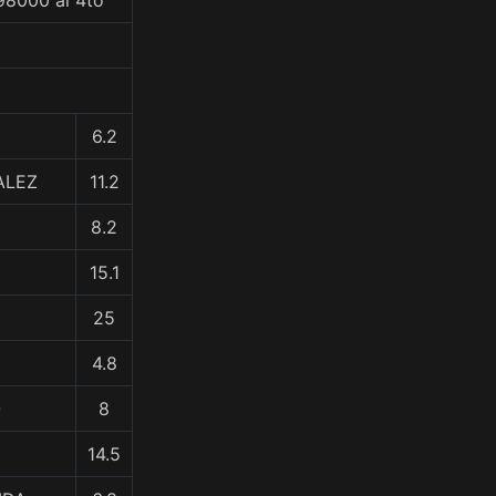
98000 al 4to
6.2
ALEZ
11.2
8.2
Z
15.1
25
4.8
O
8
14.5