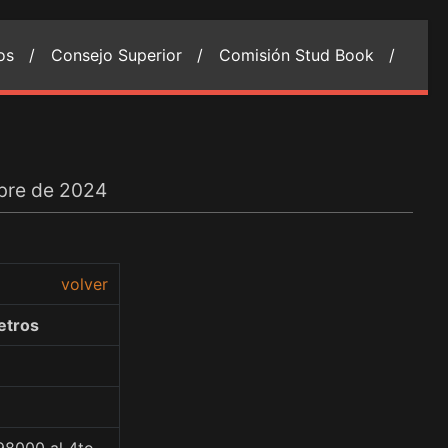
ios /
Consejo Superior /
Comisión Stud Book /
bre de 2024
volver
etros