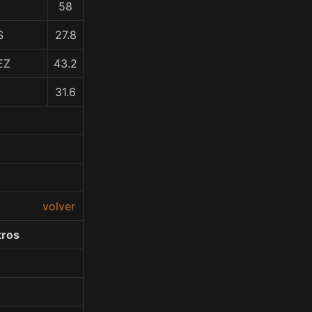
58
S
27.8
EZ
43.2
31.6
volver
tros