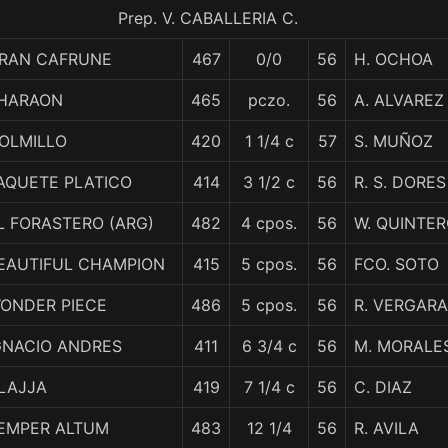
Prep. V. CABALLERIA C.
RAN CAFRUNE
467
0/0
56
H. OCHOA
HARAON
465
pczo.
56
A. ALVAREZ
OLMILLO
420
1 1/4 c
57
S. MUÑOZ
AQUETE PLATICO
414
3 1/2 c
56
R. S. DORES
L FORASTERO (ARG)
482
4 cpos.
56
W. QUINTE
EAUTIFUL CHAMPION
415
5 cpos.
56
FCO. SOTO
ONDER PIECE
486
5 cpos.
56
R. VERGARA
GNACIO ANDRES
411
6 3/4 c
56
M. MORALE
LAJJA
419
7 1/4 c
56
C. DIAZ
EMPER ALTUM
483
12 1/4
56
R. AVILA