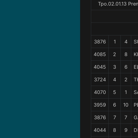
Tpo.02.01.13 Pre
3876
1
4
S
4085
2
8
K
4045
3
6
E
3724
4
2
T
4070
5
1
S
3959
6
10
P
3876
7
7
G
4044
8
9
D