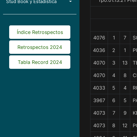
Tpo.01.13.21 Pr
Stud Book y Estadística
Índice Retrospectos
4076
1
7
S
Retrospectos 2024
4036
2
1
P
Tabla Record 2024
4070
3
13
T
4070
4
8
C
4033
5
4
R
3967
6
5
P
4073
7
9
K
4073
8
12
P