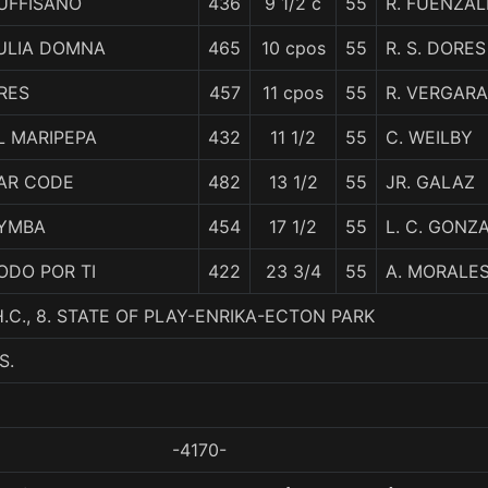
UFFISANO
436
9 1/2 c
55
R. FUENZAL
ULIA DOMNA
465
10 cpos
55
R. S. DORES
RES
457
11 cpos
55
R. VERGARA
L MARIPEPA
432
11 1/2
55
C. WEILBY
AR CODE
482
13 1/2
55
JR. GALAZ
YMBA
454
17 1/2
55
L. C. GONZ
ODO POR TI
422
23 3/4
55
A. MORALE
.C., 8. STATE OF PLAY-ENRIKA-ECTON PARK
S.
-4170-