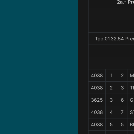
2a.- P
Tpo.01.32.54 Pre
4038
1
2
M
4038
2
3
T
3625
3
6
G
4038
4
7
S
4038
5
5
B