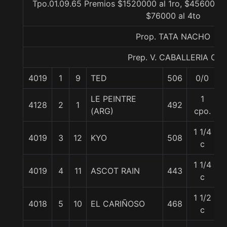
Tpo.01.09.65 Premios $1520000 al 1ro, $456000 a
$76000 al 4to
Prop. TATA NACHO
Prep. V. CABALLERIA C.
4019
1
9
TED
506
0/0
LE PEINTRE
1
4128
2
1
492
(ARG)
cpo.
1 1/4
4019
3
12
KYO
508
c
1 1/4
4019
4
11
ASCOT RAIN
443
c
1 1/2
4018
5
10
EL CARIÑOSO
468
c