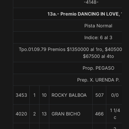
-4148-
13a.- Premio DANCING IN LOVE, 11
Pista Normal
Indice: 6 al 3
Tpo.01.09.79 Premios $1350000 al 1ro, $405000 a
$67500 al 4to
Prop. PEGASO
Prep. X. URENDA P.
3453
1
10
ROCKY BALBOA
507
0/0
1 1/4
4020
2
13
GRAN BICHO
466
c