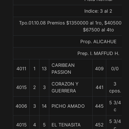
Indice: 3 al 2
Tpo.01.10.08 Premios $1350000 al 1ro, $405000 a
$67500 al 4to
Prop. ALICAHUE
Prep. I. MAFFUD H.
CARIBEAN
4011
1
13
409
0/0
PASSION
CORAZON Y
3
4015
2
3
441
GUERRERA
cpos.
5 3/4
4006
3
14
PICHO AMADO
445
c
5 3/4
4015
4
5
EL TENASITA
452
5
c