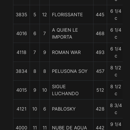
6 1/4
3835
5
12
FLORISSANTE
445
c
A QUIEN LE
6 1/4
4016
6
7
468
IMPORTA
c
6 1/4
4118
7
9
ROMAN WAR
493
c
8 1/2
3834
8
8
PELUSONA SOY
457
c
SIGUE
8 1/2
4015
9
10
512
LUCHANDO
c
8 3/4
4121
10
6
PABLOSKY
428
c
9 1/4
4000
11
11
NUBE DE AGUA
442