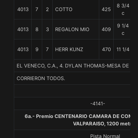
8 3/4
4013
7
2
COTTO
425
c
9 1/4
4013
8
3
REGALON MIO
409
c
4013
9
7
HERR KUNZ
470
11 1/4
EL VENECO, C.A., 4. DYLAN THOMAS-MESA DE 
CORRIERON TODOS.
-4141-
6a.- Premio CENTENARIO CAMARA DE COME
VALPARAISO, 1200 metros
Pista Normal