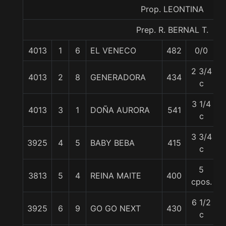
Prop. LEONTINA
Prep. R. BERNAL T.
4013
1
6
EL VENECO
482
0/0
2 3/4
4013
2
8
GENERADORA
434
c
3 1/4
4013
3
1
DOÑA AURORA
541
c
3 3/4
3925
4
5
BABY BEBA
415
c
5
3813
5
4
REINA MAITE
400
cpos.
6 1/2
3925
6
9
GO GO NEXT
430
5
c