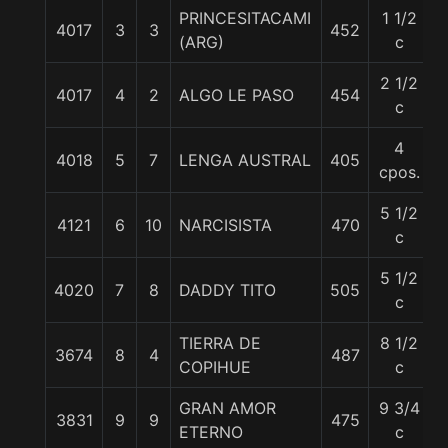
PRINCESITACAMI
1 1/2
4017
3
3
452
(ARG)
c
2 1/2
4017
4
2
ALGO LE PASO
454
c
4
4018
5
7
LENGA AUSTRAL
405
cpos.
5 1/2
4121
6
10
NARCISISTA
470
5
c
5 1/2
4020
7
8
DADDY TITO
505
c
TIERRA DE
8 1/2
3674
8
4
487
COPIHUE
c
GRAN AMOR
9 3/4
3831
9
9
475
ETERNO
c