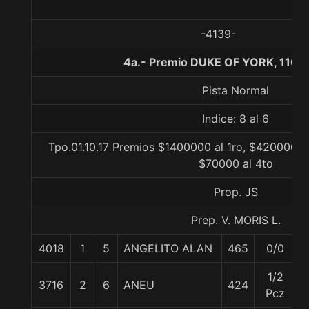
-4139-
4a.- Premio DUKE OF YORK, 1100
Pista Normal
Indice: 8 al 6
Tpo.01.10.17 Premios $1400000 al 1ro, $420000 al
$70000 al 4to
Prop. JS
Prep. V. MORIS L.
4018
1
5
ANGELITO ALAN
465
0/0
1/2
3716
2
6
ANEU
424
Pcz