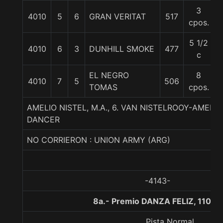
3
4010
5
6
GRAN VERITAT
517
cpos.
5 1/2
4010
6
3
DUNHILL SMOKE
477
c
EL NEGRO
8
4010
7
5
506
TOMAS
cpos.
AMELIO NISTEL, M.A., 6. VAN NISTELROOY-AMELI
DANCER
NO CORRIERON : UNION ARMY (ARG)
-4143-
8a.- Premio DANZA FELIZ, 1100 
Pista Normal