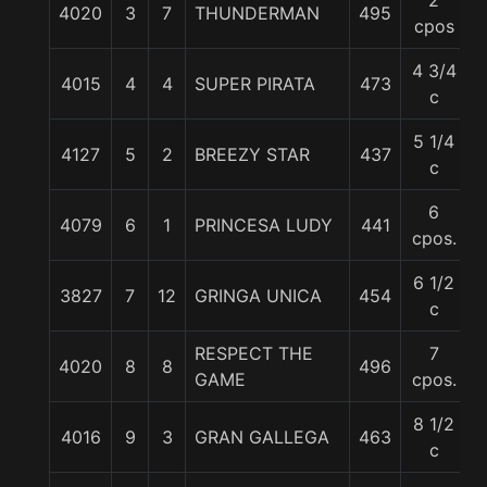
2
4020
3
7
THUNDERMAN
495
cpos
4 3/4
4015
4
4
SUPER PIRATA
473
c
5 1/4
4127
5
2
BREEZY STAR
437
c
6
4079
6
1
PRINCESA LUDY
441
cpos.
6 1/2
3827
7
12
GRINGA UNICA
454
c
RESPECT THE
7
4020
8
8
496
GAME
cpos.
8 1/2
4016
9
3
GRAN GALLEGA
463
c