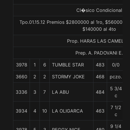
Cl�sico Condicional
Tpo.01.15.12 Premios $2800000 al 1ro, $560000 a
$140000 al 4to
Prop. HARAS LAS CAMELIA
Prep. A. PADOVANI E.
3978
1
6
TUMBLE STAR
483
0/0
3660
2
2
STORMY JOKE
468
pczo.
5 3/4
3336
3
7
LA ABU
484
c
7 1/2
3934
4
10
LA OLIGARCA
463
c
9 1/4
3978
5
3
PEGGY NICE
480
5