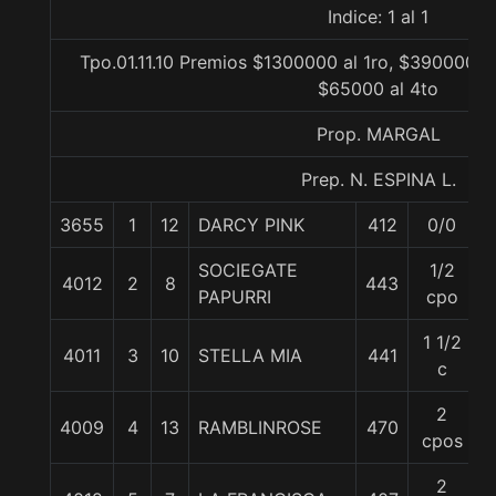
Indice: 1 al 1
Tpo.01.11.10 Premios $1300000 al 1ro, $390000 al
$65000 al 4to
Prop. MARGAL
Prep. N. ESPINA L.
3655
1
12
DARCY PINK
412
0/0
SOCIEGATE
1/2
4012
2
8
443
PAPURRI
cpo
1 1/2
4011
3
10
STELLA MIA
441
c
2
4009
4
13
RAMBLINROSE
470
cpos
2