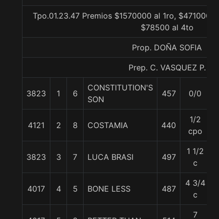
Tpo.01.23.47 Premios $1570000 al 1ro, $471000 a
$78500 al 4to
Prop. DOÑA SOFIA
Prep. C. VASQUEZ P.
CONSTITUTION'S
3823
1
6
457
0/0
SON
1/2
4121
2
8
COSTAMIA
440
cpo
1 1/2
3823
3
7
LUCA BRASI
497
c
4 3/4
4017
4
5
BONE LESS
487
c
7