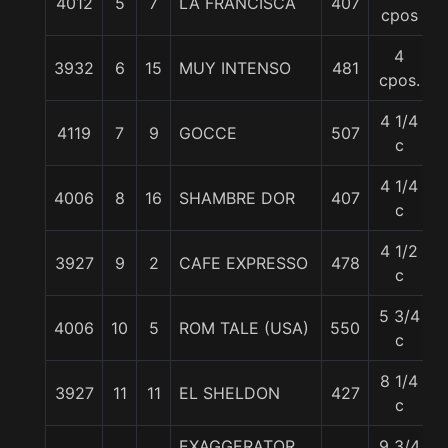
4012
5
7
LA FRANCISCA
407
cpos
4
3932
6
15
MUY INTENSO
481
cpos.
4 1/4
4119
7
9
GOCCE
507
c
4 1/4
4006
8
16
SHAMBRE DOR
407
c
4 1/2
3927
9
2
CAFE EXPRESSO
478
c
5 3/4
4006
10
5
ROM TALE (USA)
550
c
8 1/4
3927
11
11
EL SHELDON
427
c
EXAGGERATOR
9 3/4