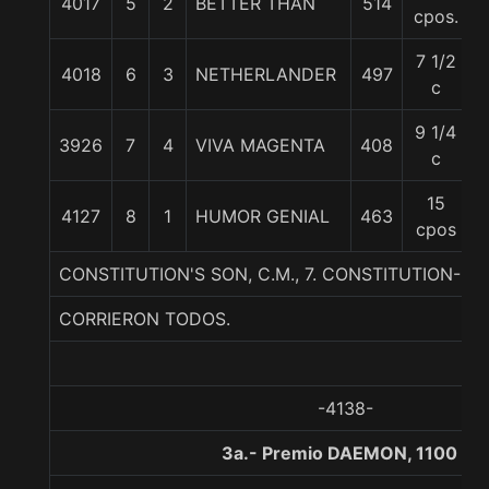
4017
5
2
BETTER THAN
514
cpos.
7 1/2
4018
6
3
NETHERLANDER
497
c
9 1/4
3926
7
4
VIVA MAGENTA
408
5
c
15
4127
8
1
HUMOR GENIAL
463
5
cpos
CONSTITUTION'S SON, C.M., 7. CONSTITUTION-HA
CORRIERON TODOS.
-4138-
3a.- Premio DAEMON, 1100 me