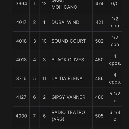
GRAN
3664
1
12
474
0/0
MOHICANO
1/2
4017
2
1
DUBAI WIND
421
cpo
1/2
4018
3
10
SOUND COURT
502
cpo
4
4018
4
3
BLACK OLIVES
450
cpos.
4
3716
5
11
LA TIA ELENA
486
cpos.
5 1/2
4127
6
2
GIPSY VANNER
480
c
RADIO TEATRO
6 1/4
4000
7
6
505
(ARG)
c