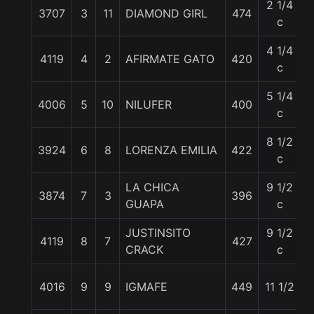
2 1/4
3707
3
11
DIAMOND GIRL
474
c
4 1/4
4119
4
2
AFIRMATE GATO
420
c
5 1/4
4006
5
10
NILUFER
400
c
8 1/2
3924
6
8
LORENZA EMILIA
422
c
LA CHICA
9 1/2
3874
7
3
396
GUAPA
c
JUSTINSITO
9 1/2
4119
8
7
427
CRACK
c
4016
9
9
IGMAFE
449
11 1/2