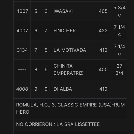
5 3/4
4007
5
3
IWASAKI
405
c
7 1/4
4007
6
7
FIND HER
422
c
7 1/4
3134
7
5
LA MOTIVADA
410
c
CHINITA
27
----
8
6
400
EMPERATRIZ
3/4
4008
9
9
DI ALBA
410
ROMULA, H.C., 3. CLASSIC EMPIRE (USA)-RUM P
HERO
NO CORRIERON : LA SRA LISSETTEE