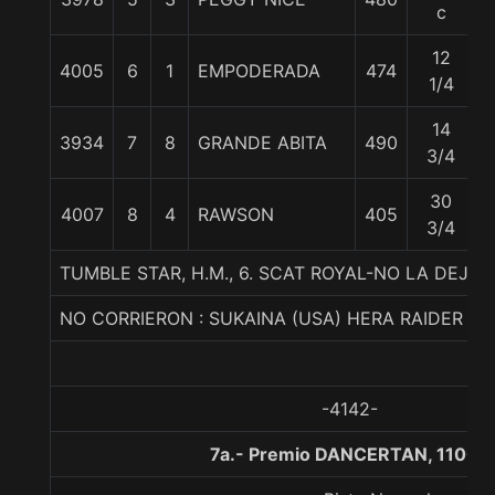
c
12
4005
6
1
EMPODERADA
474
1/4
14
3934
7
8
GRANDE ABITA
490
3/4
30
4007
8
4
RAWSON
405
3/4
TUMBLE STAR, H.M., 6. SCAT ROYAL-NO LA DEJ
NO CORRIERON : SUKAINA (USA) HERA RAIDER
-4142-
7a.- Premio DANCERTAN, 1100 