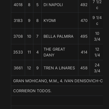
7 1/2
4018
8
5
DI NAPOLI
492
c
9 1/4
3183
9
8
KYOMI
470
c
10
3708
10
7
BELLA PALMIRA
495
3/4
THE GREAT
12
3533
11
4
414
DANY
1/4
24
3661
12
9
TREN A LINARES
458
3/4
GRAN MOHICANO, M.M., 4. IVAN DENISOVICH-C
CORRIERON TODOS.