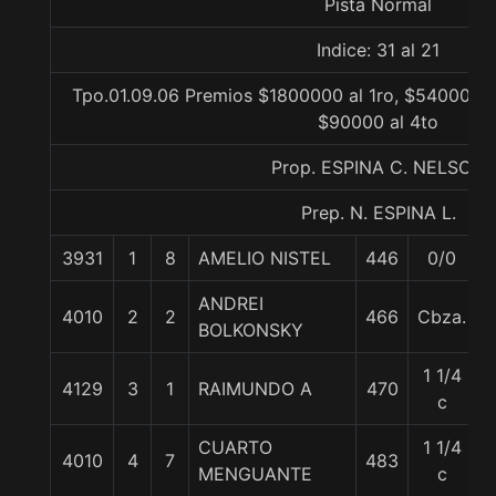
Pista Normal
Indice: 31 al 21
Tpo.01.09.06 Premios $1800000 al 1ro, $540000 a
$90000 al 4to
Prop. ESPINA C. NELSON
Prep. N. ESPINA L.
3931
1
8
AMELIO NISTEL
446
0/0
ANDREI
4010
2
2
466
Cbza.
BOLKONSKY
1 1/4
4129
3
1
RAIMUNDO A
470
c
CUARTO
1 1/4
4010
4
7
483
MENGUANTE
c