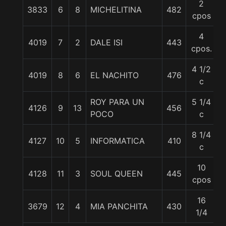
2
3833
6
8
MICHELITINA
482
cpos
4
4019
7
2
DALE ISI
443
cpos.
4 1/2
4019
8
6
EL NACHITO
476
c
ROY PARA UN
5 1/4
4126
9
13
456
POCO
c
8 1/4
4127
10
5
INFORMATICA
410
c
10
4128
11
3
SOUL QUEEN
445
cpos
16
3679
12
4
MIA PANCHITA
430
1/4