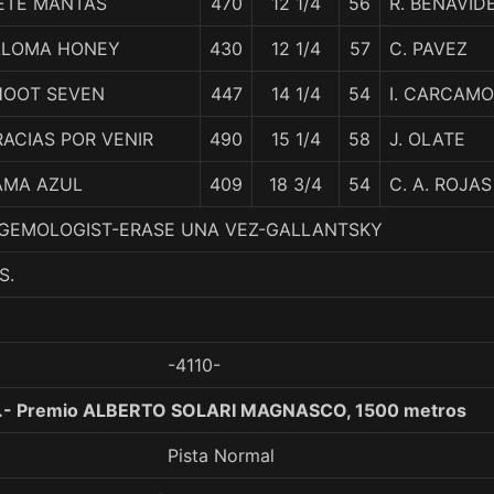
IETE MANTAS
470
12 1/4
56
R. BENAVID
ALOMA HONEY
430
12 1/4
57
C. PAVEZ
HOOT SEVEN
447
14 1/4
54
I. CARCAMO
ACIAS POR VENIR
490
15 1/4
58
J. OLATE
AMA AZUL
409
18 3/4
54
C. A. ROJAS
 5. GEMOLOGIST-ERASE UNA VEZ-GALLANTSKY
S.
-4110-
.- Premio ALBERTO SOLARI MAGNASCO, 1500 metros
Pista Normal