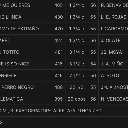
U ME QUIERES
465
1 3/4 c
56
R. BENAVID
E LIIINDA
430
1 3/4 c
55
L. E. ROJAS
OMO TE EXTRAÑO
470
1 3/4 c
55
I. CARCAMO
ARET
424
1 3/4 c
56
J. OLATE
N TOTITO
481
3 1/4 c
55
JS. MOYA
E IS SO NICE
416
3 1/2 c
54
J. A. MIÑO
ONRIELE
416
7 1/2 c
56
A. SOTO
L PERRO NEGRO
488
22 1/2
55
JN. A. INO
ELEMATICA
395
29 cpos
56
N. VENEGA
C.M., 3. EXAGGERATOR-TALKETA-AUTHORIZED
S.