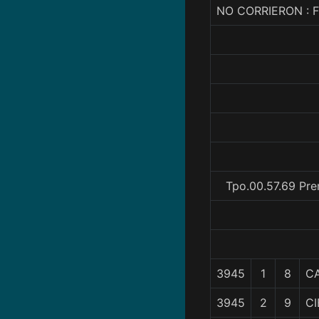
NO CORRIERON : 
Tpo.00.57.69 Pre
3945
1
8
C
3945
2
9
CI