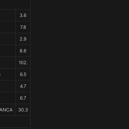
3.6
7.8
2.9
8.6
102.
S
6.5
4.7
6.7
LANCA
30.3