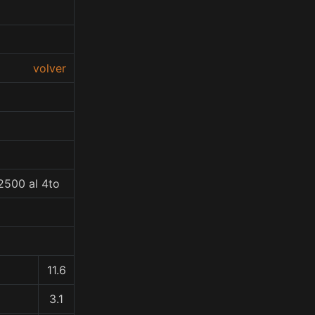
volver
2500 al 4to
11.6
3.1