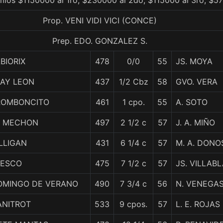
emios $1150000 al 1ro, $230000 al 2do, $115000 al 3ro, $57
Prop. VENI VIDI VICI (CONCE)
Prep. EDO. GONZALEZ S.
BIORIX
478
0/0
55
JS. MOYA
RAY LEON
437
1/2 Cbz
58
GVO. VERA
ROMBONCITO
461
1 cpo.
55
A. SOTO
L MECHON
497
2 1/2 c
57
J. A. MIÑO
LLIGAN
431
6 1/4 c
57
M. A. DONO
RESCO
475
7 1/2 c
57
JS. VILLAB
OMINGO DE VERANO
490
7 3/4 c
56
N. VENEGA
ANITROT
533
9 cpos.
57
L. E. ROJAS