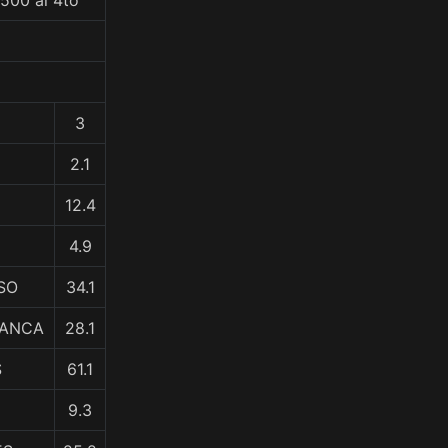
500 al 4to
3
2.1
12.4
4.9
SO
34.1
LANCA
28.1
S
61.1
9.3