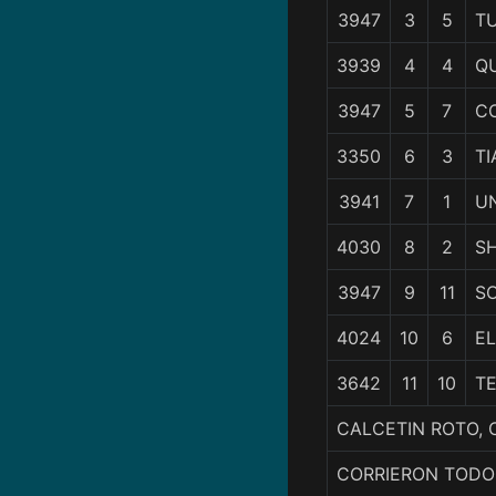
3947
3
5
T
3939
4
4
QU
3947
5
7
C
3350
6
3
TI
3941
7
1
U
4030
8
2
SH
3947
9
11
S
4024
10
6
E
3642
11
10
T
CALCETIN ROTO, 
CORRIERON TODO