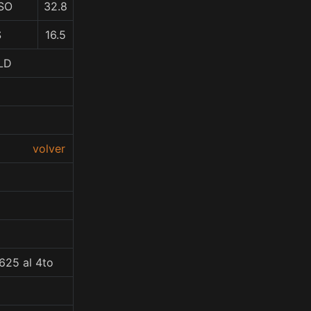
SO
32.8
S
16.5
LD
volver
625 al 4to