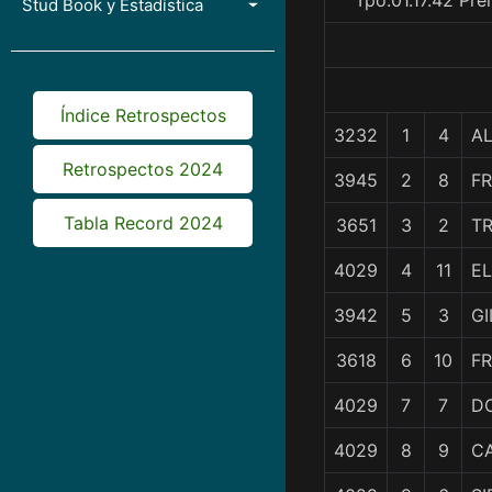
Tpo.01.17.42 Pr
Stud Book y Estadística
Índice Retrospectos
3232
1
4
AL
Retrospectos 2024
3945
2
8
F
Tabla Record 2024
3651
3
2
T
4029
4
11
E
3942
5
3
GI
3618
6
10
F
4029
7
7
D
4029
8
9
C