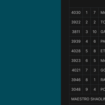
4030
1
7
M
3922
2
2
T
3811
3
10
G
3939
4
6
P
4028
5
8
E
3923
6
5
M
4021
7
3
G
3946
8
1
R
3048
9
4
P
MAESTRO SHAOLIN