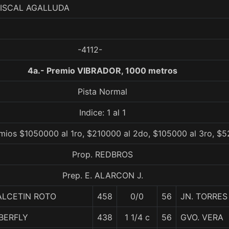
FISCAL AGALLUDA
-4112-
4a.- Premio VIBRADOR, 1000 metros
Pista Normal
Indice: 1 al 1
mios $1050000 al 1ro, $210000 al 2do, $105000 al 3ro, $5
Prop. REDBROS
Prep. E. ALARCON J.
ALCETIN ROTO
458
0/0
56
JN. TORRES
BERFLY
438
1 1/4 c
56
GVO. VERA