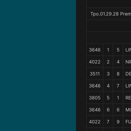
Tpo.01.29.28 Prem
3646
1
5
LI
4022
2
4
N
3511
3
8
D
3646
4
7
LI
3805
5
1
RE
3646
6
6
M
4022
7
9
F