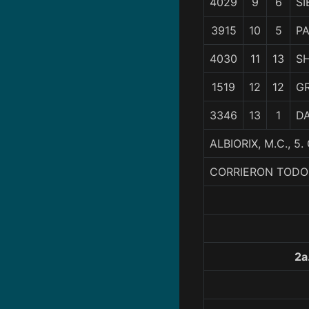
4029
9
6
S
3915
10
5
P
4030
11
13
S
1519
12
12
GR
3346
13
1
D
ALBIORIX, M.C.,
CORRIERON TODO
2a