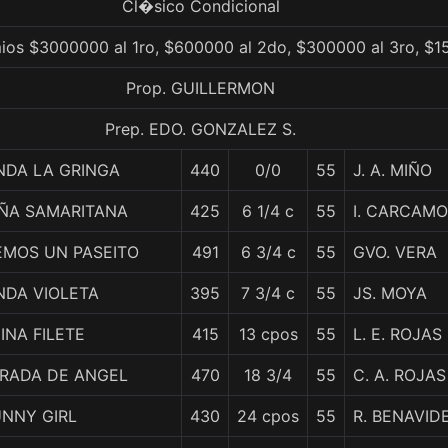
Cl�sico Condicional
ios $3000000 al 1ro, $600000 al 2do, $300000 al 3ro, $1
Prop. GUILLERMON
Prep. EDO. GONZALEZ S.
NDA LA GRINGA
440
0/0
55
J. A. MIÑO
IÑA SAMARITANA
425
6 1/4 c
55
I. CARCAMO
EMOS UN PASEITO
491
6 3/4 c
55
GVO. VERA
NDA VIOLETA
395
7 3/4 c
55
JS. MOYA
INA FILETE
415
13 cpos
55
L. E. ROJAS
IRADA DE ANGEL
470
18 3/4
55
C. A. ROJAS
UNNY GIRL
430
24 cpos
55
R. BENAVID