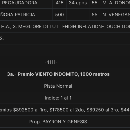
A RECAUDADORA
415
34 cpos
55
M. A. DONO
ÑORA PATRICIA
500
55
N. VENEGA
 H.A., 3. MEGLIORE DI TUTTI-HIGH INFLATION-TOUCH GO
S.
-4111-
3a.- Premio VIENTO INDOMITO, 1000 metros
Pista Normal
Indice: 1 al 1
emios $892500 al 1ro, $178500 al 2do, $89250 al 3ro, $44
Prop. BAYRON Y GENESIS