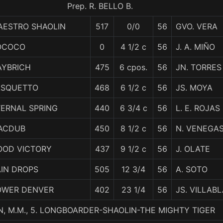
Prep. R. BELLO B.
AESTRO SHAOLIN
517
0/0
56
GVO. VERA
OCOCO
0
4 1/2 c
56
J. A. MIÑO
AYBRICH
475
6 cpos.
56
JN. TORRES
ASQUETTO
468
6 1/2 c
56
JS. MOYA
TERNAL SPRING
440
6 3/4 c
56
L. E. ROJAS
ACDUB
450
8 1/2 c
56
N. VENEGA
OOD VICTORY
437
9 1/2 c
56
J. OLATE
AIN DROPS
505
12 3/4
56
A. SOTO
OWER DENVER
402
23 1/4
56
JS. VILLAB
, M.M., 5. LONGBOARDER-SHAOLIN-THE MIGHTY TIGER