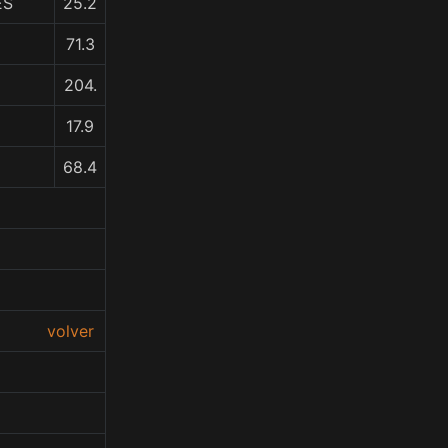
ES
25.2
71.3
204.
17.9
68.4
volver