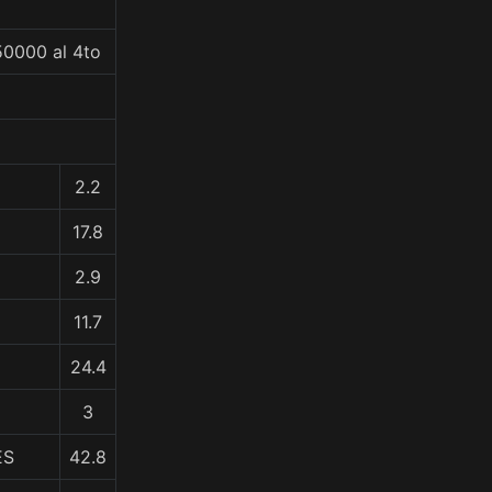
50000 al 4to
2.2
17.8
2.9
11.7
24.4
3
ES
42.8