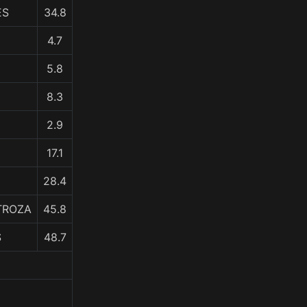
ES
34.8
4.7
5.8
8.3
2.9
17.1
28.4
STROZA
45.8
S
48.7