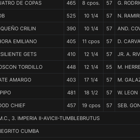
UATRO DE COPAS
465
8 cpos.
57
G. RODR
OB
525
10 1/4
57
N. RAMIR
EQUEÑO CRILIN
390
10 1/4
57
AND. CO
HORA EMILIANO
405
11 cpos
57
D. CARV
SILIENTE GETS
410
12 1/4
57
JR. A. RI
OSCON TORDILLO
448
12 1/4
55
M. HERR
ATE AMARGO
403
17 1/4
57
M. GALA
PIPO
481
18 1/2
57
W. LEON
OOD CHIEF
457
19 cpos
57
SEB. GO
.C., 3. IMPERIA II-AVICII-TUMBLEBRUTUS
 NEGRITO CUMBA