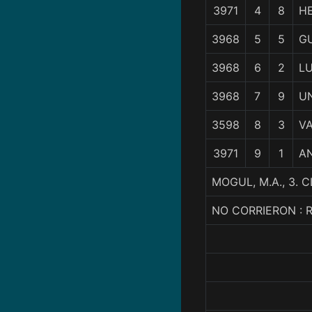
3971
4
8
H
3968
5
5
G
3968
6
2
L
3968
7
9
U
3598
8
3
VA
3971
9
1
A
MOGUL, M.A., 3.
NO CORRIERON : 