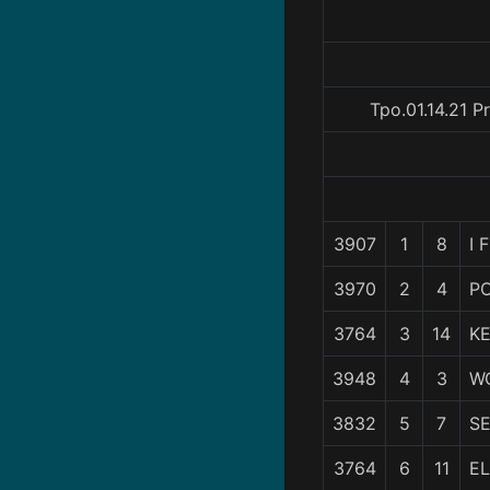
Tpo.01.14.21 P
3907
1
8
I 
3970
2
4
P
3764
3
14
K
3948
4
3
W
3832
5
7
S
3764
6
11
EL