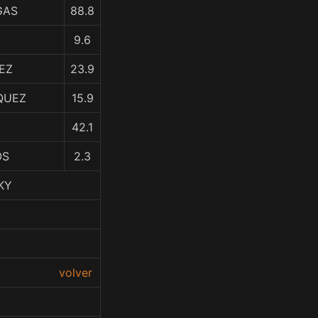
GAS
88.8
9.6
EZ
23.9
IQUEZ
15.9
42.1
OS
2.3
KY
volver