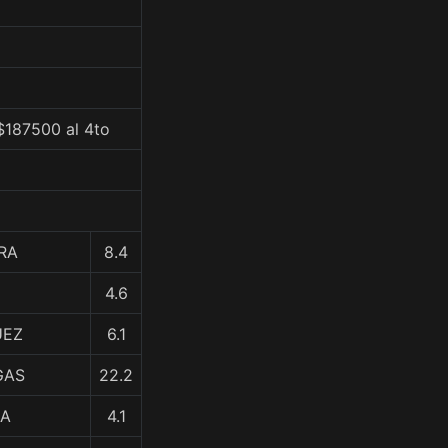
$187500 al 4to
RA
8.4
4.6
UEZ
6.1
GAS
22.2
NA
4.1