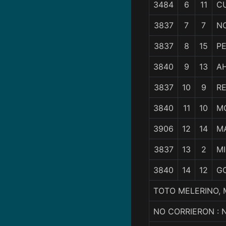
3484
6
11
C
3837
7
7
N
3837
8
15
P
3840
9
13
A
3837
10
9
RE
3840
11
10
M
3906
12
14
M
3837
13
2
MI
3840
14
12
G
TOTO MELERINO, M
NO CORRIERON :