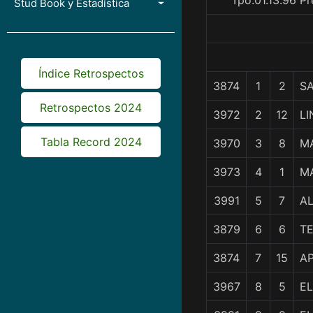
Tpo.01.13.96 P
Stud Book y Estadística
Índice Retrospectos
3874
1
2
SA
Retrospectos 2024
3972
2
12
L
Tabla Record 2024
3970
3
8
M
3973
4
1
M
3991
5
7
A
3879
6
6
TE
3874
7
15
A
3967
8
5
EL