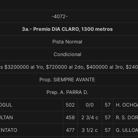
-4072-
3a.- Premio DIA CLARO, 1300 metros
Pista Normal
Condicional
s $3200000 al 1ro, $720000 al 2do, $400000 al 3ro, $240
Prop. SIEMPRE AVANTE
Prep. A. PARRA D.
OGUL
502
0/0
57
H. OCHO
ULTAN
458
2 3/4 c
57
R. S. DO
ENTATO
477
3 1/2 c
57
G. ULLO