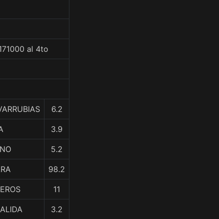
171000 al 4to
VARRUBIAS
6.2
A
3.9
ANO
5.2
ARA
98.2
TEROS
11
ZALIDA
3.2