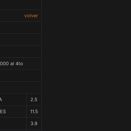
volver
000 al 4to
A
2.5
RES
11.5
A
3.9