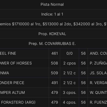
Pista Normal
Indice: 1 al 1
remios $1710000 al 1ro, $513000 al 2do, $342000 al 3ro, $
Prop. KOKEVAL
Prep. M. COVARRUBIAS E.
FEEL FINE
461
0/0
56
AND. CO
OWER OF HORSES
508
2 cpos
56
P. ZUÑIG
ENMA
509
2 1/2 c
56
JS. SOL
ONDER PIECE
491
2 1/2 c
56
R. VERG
EMPER ALTUM
479
3 cpos.
56
W. QUIN
 FORASTERO (ARG)
479
4 cpos.
56
R. FUEN