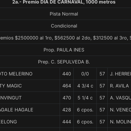
2a.- Premio DIA DE CARNAVAL, 1000 metros
Pista Normal
Condicional
remios $2500000 al 1ro, $562500 al 2do, $312500 al 3ro, 
Prop. PAULA INES
Prep. C. SEPULVEDA B.
OTO MELERINO
440
0/0
57
J. HERRE
TY MAGIC
464
4 3/4 c
57
R. AVILA
ENVINGUT
470
5 1/4 c
57
A. VASQ
AGALE HAGALE
428
6 cpos.
57
N. VENE
EELONG
444
6 cpos.
57
N. MOLI