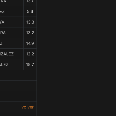
ERA
130.
EZ
5.6
AYA
13.3
ARA
13.2
AZ
14.9
NZALEZ
12.2
ALEZ
15.7
volver