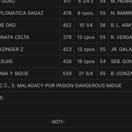
L GORO
411
8 1/4 c
54
M. HERR
IPLOMATICA SAGAZ
476
9 cpos.
55
N. RAMIR
HE DAD
452
10 1/4
56
R. L. AR
ONATA CELTA
379
13 cpos
55
R. VERG
AZINGER Z
423
13 cpos
55
JR. GAL
ASUKE
428
19 cpos
54
SEB. GO
UMA Y SIGUE
559
21 3/4
55
B. GONZ
 C.C., 5. MALAGACY-POR PASION-DANGEROUS MIDGE
S.
-4071-