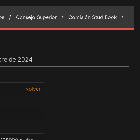
ios /
Consejo Superior /
Comisión Stud Book /
bre de 2024
volver