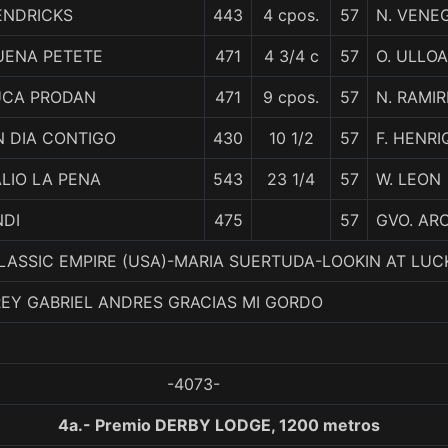
ENDRICKS
443
4 cpos.
57
N. VENE
UENA PETETE
471
4 3/4 c
57
O. ULLOA
UCA PRODAN
471
9 cpos.
57
N. RAMIR
N DIA CONTIGO
430
10 1/2
57
F. HENR
LIO LA PENA
543
23 1/4
57
W. LEON
NDI
475
57
GVO. AR
 CLASSIC EMPIRE (USA)-MARIA SUERTUDA-LOOKIN AT LUC
REY GABRIEL ANDRES GRACIAS MI GORDO
-4073-
4a.- Premio DERBY LODGE, 1200 metros