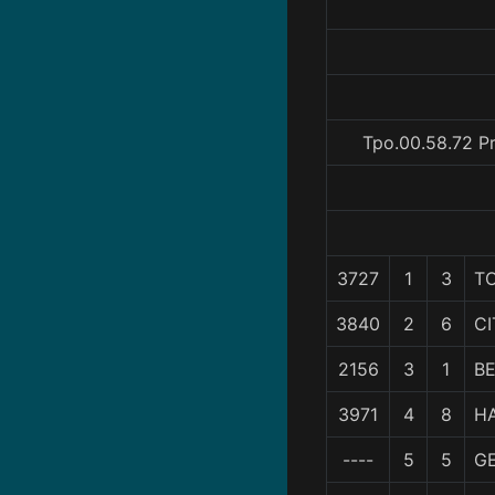
Tpo.00.58.72 P
3727
1
3
T
3840
2
6
CI
2156
3
1
B
3971
4
8
H
----
5
5
G