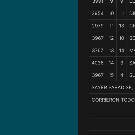
3991
9
9
E
3954
10
11
D
2979
11
13
C
3967
12
10
S
3767
13
14
M
4036
14
3
S
3967
15
4
S
SAYER PARADISE,
CORRIERON TODO