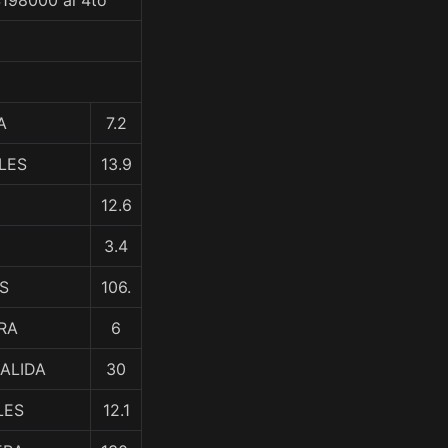
$198000 al 4to
A
7.2
LES
13.9
12.6
3.4
S
106.
RA
6
ZALIDA
30
LES
12.1