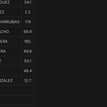
IGUEZ
54.1
EZ
2.2
VARRUBIAS
174
ACHO
69.9
VERA
165.
ERA
66.8
Z
50.1
48.4
NZALEZ
12.7