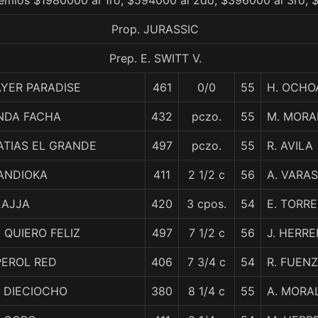
remios $1980000 al 1ro, $594000 al 2do, $396000 al 3ro, 
Prop. JURASSIC
Prep. E. SWITT V.
YER PARADISE
461
0/0
55
H. OCHO
INDA FACHA
432
pczo.
55
M. MORA
ATIAS EL GRANDE
497
pczo.
55
R. AVILA
ANDIOKA
411
2 1/2 c
56
A. VARAS
LAJJA
420
3 cpos.
54
E. TORRE
 QUIERO FELIZ
497
7 1/2 c
56
J. HERRE
PEROL RED
406
7 3/4 c
54
R. FUEN
 DIECIOCHO
380
8 1/4 c
55
A. MORA