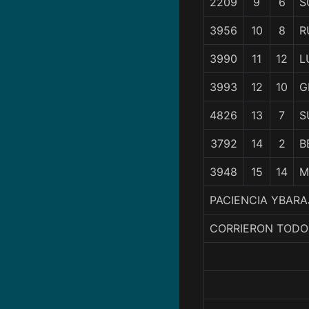
2209
9
6
S
3956
10
8
R
3990
11
12
L
3993
12
10
G
4826
13
7
S
3792
14
2
B
3948
15
14
M
PACIENCIA YBARA
CORRIERON TODO