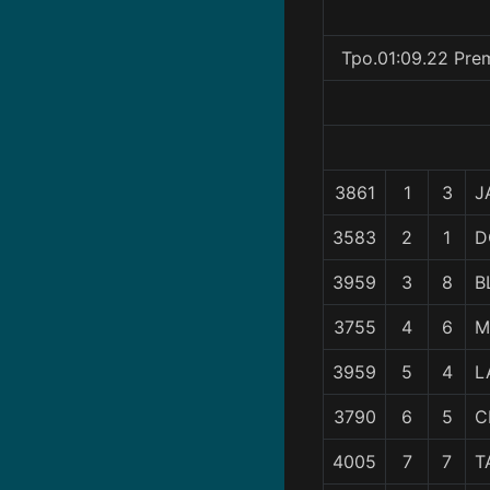
Tpo.01:09.22 Prem
3861
1
3
J
3583
2
1
D
3959
3
8
B
3755
4
6
M
3959
5
4
L
3790
6
5
C
4005
7
7
T