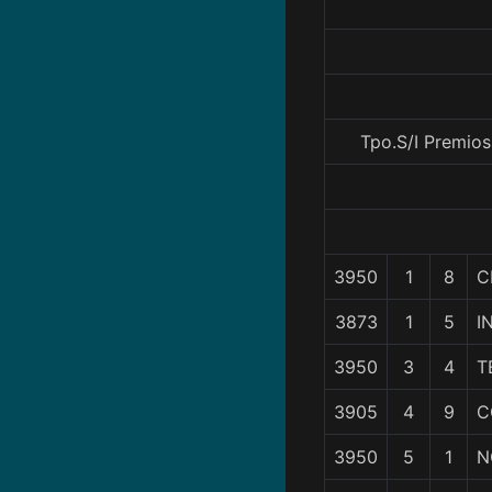
Tpo.S/I Premios
3950
1
8
C
3873
1
5
I
3950
3
4
T
3905
4
9
C
3950
5
1
N