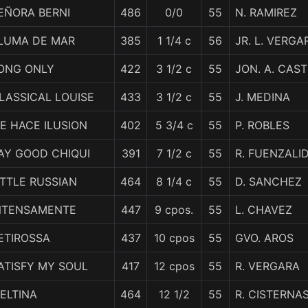
EÑORA BERNI
486
0/0
55
N. RAMIREZ
LUMA DE MAR
385
1 1/4 c
56
JR. L. VERGA
ONG ONLY
422
3 1/2 c
55
JON. A. CAST
LASSICAL LOUISE
433
3 1/2 c
55
J. MEDINA
E HACE ILUSION
402
5 3/4 c
55
P. ROBLES
AY GOOD CHIQUI
391
7 1/2 c
55
R. FUENZALI
ITTLE RUSSIAN
464
8 1/4 c
55
D. SANCHEZ
NTENSAMENTE
447
9 cpos.
55
L. CHAVEZ
ETIROSSA
437
10 cpos
55
GVO. AROS
ATISFY MY SOUL
417
12 cpos
55
R. VERGARA
ELTINA
464
12 1/2
55
R. CISTERNA