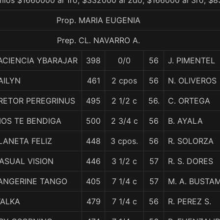
mios $1660000 al 1ro, $332000 al 2do, $166000 al 3ro, $8
Prop. MARIA EUGENIA
Prep. CL. NAVARRO A.
ACIENCIA YBARAJAR
398
0/0
56
J. PIMENTEL
AILYN
461
2 cpos
56
N. OLIVEROS
RETOR PEREGRINUS
495
2 1/2 c
56.
C. ORTEGA
IOS TE BENDIGA
500
2 3/4 c
56
B. AYALA
LANETA FELIZ
448
3 cpos.
56
R. SOLORZA
ASUAL VISION
446
3 1/2 c
57
R. S. DORES
ANGERINE TANGO
405
7 1/4 c
57
M. A. BUSTA
ALKA
479
7 1/4 c
56
R. PEREZ S.