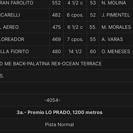
RAN FAROLITO
552
4 1/2 c
53
N. MOLINA
ICARELLI
482
6 cpos.
52
J. PIMENTEL
L AEREO
475
6 1/2 c
55.
M. MORALES
LOREADOR
469
7 cpos.
55
A. VARAS
ILLA FIORITO
480
14 1/2
60
O. MENESES
HOLD ME BACK-PALATINA REX-OCEAN TERRACE
S.
-4054-
3a.- Premio LO PRADO, 1200 metros
Pista Normal