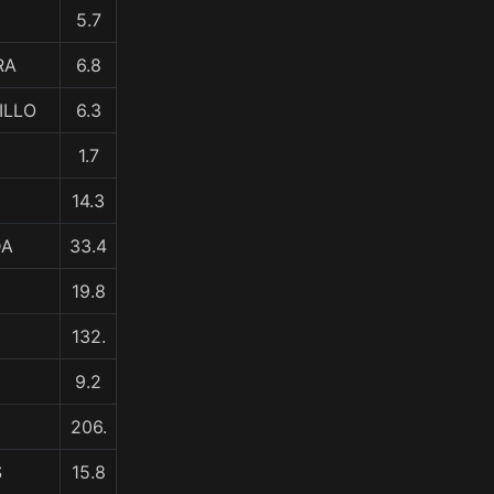
5.7
RA
6.8
ILLO
6.3
1.7
14.3
DA
33.4
19.8
132.
9.2
206.
S
15.8