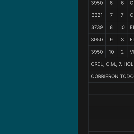
3950
6
6
G
3321
7
7
C
3739
8
10
E
3950
9
3
F
3950
10
2
V
CREL, C.M., 7. 
CORRIERON TODO