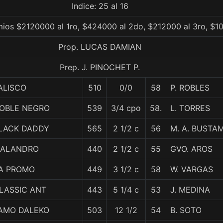
Indice: 25 al 16
ios $2120000 al 1ro, $424000 al 2do, $212000 al 3ro, $1
Prop. LUCAS DAMIAN
Prep. J. PINOCHET P.
ALISCO
510
0/0
58
P. ROBLES
OBLE NEGRO
539
3/4 cpo
58.
L. TORRES
LACK DADDY
565
2 1/2 c
56
M. A. BUSTA
ALANDRO
440
2 1/2 c
55
GVO. AROS
A PROMO
449
3 1/2 c
58
W. VARGAS
LASSIC ANT
443
5 1/4 c
53
J. MEDINA
AMO DALEKO
503
12 1/2
54
B. SOTO