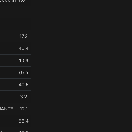
3000 al 4to
17.3
40.4
10.6
67.5
40.5
3.2
MANTE
12.1
58.4