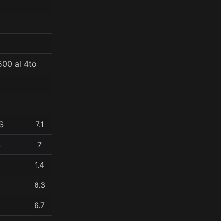
500 al 4to
S
7.1
S
7
1.4
6.3
6.7