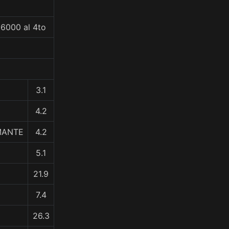
06000 al 4to
3.1
4.2
MANTE
4.2
5.1
21.9
7.4
26.3