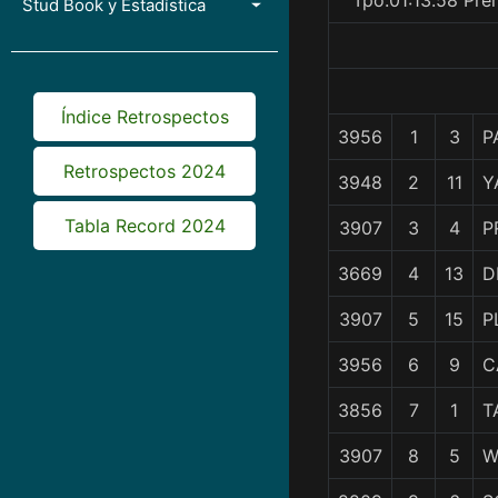
Tpo.01:13.58 Pre
Stud Book y Estadística
Índice Retrospectos
3956
1
3
P
Retrospectos 2024
3948
2
11
Y
Tabla Record 2024
3907
3
4
P
3669
4
13
D
3907
5
15
P
3956
6
9
C
3856
7
1
T
3907
8
5
W