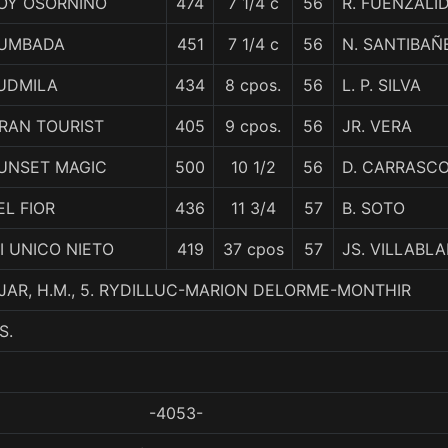
OY OSORNINO
474
7 1/4 c
56
R. FUENZALI
UMBADA
451
7 1/4 c
56
N. SANTIBAÑ
UDMILA
434
8 cpos.
56
L. P. SILVA
RAN TOURIST
405
9 cpos.
56
JR. VERA
UNSET MAGIC
500
10 1/2
56
D. CARRASC
EL FIOR
436
11 3/4
57
B. SOTO
I UNICO NIETO
419
37 cpos
57
JS. VILLABL
JAR, H.M., 5. RYDILLUC-MARION DELORME-MONTHIR
S.
-4053-