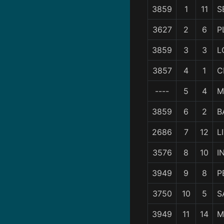
3859
1
11
S
3627
2
6
P
3859
3
3
L
3857
4
1
C
----
5
4
M
3859
6
2
B
2686
7
12
L
3576
8
10
I
3949
9
8
P
3750
10
5
S
3949
11
14
M