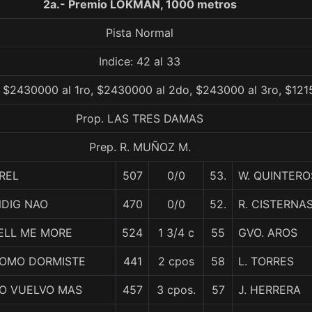
2a.- Premio LOKMAN, 1000 metros
Pista Normal
Indice: 42 al 33
 $2430000 al 1ro, $2430000 al 2do, $243000 al 3ro, $121
Prop. LAS TRES DAMAS
Prep. R. MUÑOZ M.
REL
507
0/0
53.
W. QUINTERO
NDIG NAO
470
0/0
52.
R. CISTERNA
ELL ME MORE
524
1 3/4 c
55
GVO. AROS
OMO DORMISTE
441
2 cpos
58
L. TORRES
O VUELVO MAS
457
3 cpos.
57
J. HERRERA