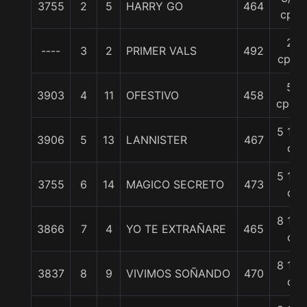
3755
2
5
HARRY GO
464
cpo
2
----
3
2
PRIMER VALS
492
cpos
5
3903
4
11
OFESTIVO
458
cpos.
5 1/4
3906
5
13
LANNISTER
467
c
5 1/4
3755
6
14
MAGICO SECRETO
473
c
8 1/4
3866
7
4
YO TE EXTRAÑARE
465
c
8 1/4
3837
8
9
VIVIMOS SOÑANDO
470
c