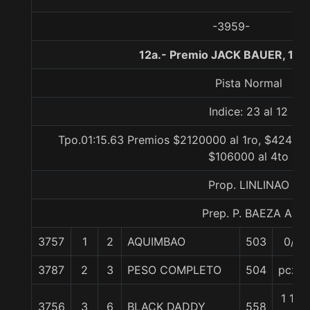
-3959-
12a.- Premio JACK BAUER, 130
Pista Normal
Indice: 23 al 12
Tpo.01:15.63 Premios $2120000 al 1ro, $424000
$106000 al 4to
Prop. LINLINAO
Prep. P. BAEZA A.
3757
1
2
AQUIMBAO
503
0/0
3787
2
3
PESO COMPLETO
504
pczo.
1 1/2
3756
3
6
BLACK DADDY
558