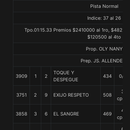
Pista Normal
Indice: 37 al 26
Tpo.01:15.33 Premios $2410000 al 1ro, $482000
$120500 al 4to
Prop. OLY NANY
Prep. JS. ALLENDE F.
TOQUE Y
3909
1
2
434
0/0
DESPEGUE
3
3751
2
9
EXIJO RESPETO
508
cpos.
4
3858
3
6
EL SANGRE
469
cpos.
6