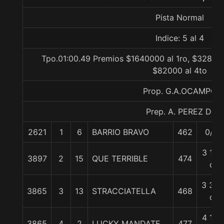
Pista Normal
Indice: 5 al 4
Tpo.01:00.49 Premios $1640000 al 1ro, $328000
$82000 al 4to
Prop. G.A.OCAMPO
Prep. A. PEREZ D.
2621
1
6
BARRIO BRAVO
462
0/0
3 1/4
3897
2
15
QUE TERRIBLE
474
c
3 3/4
3865
3
13
STRACCIATELLA
468
c
4 1/4
3865
4
2
LUCKY MANDATE
477