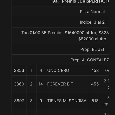
9a.- Premio JURISPERITA, 100
Pista Normal
Indice: 3 al 2
Tpo.01:00.35 Premios $1640000 al 1ro, $328000
$82000 al 4to
Prop. EL JEI
Prep. A. GONZALEZ R.
3856
1
4
UNO CERO
458
0/0
2 1/4
3860
2
14
FOREVER BIT
455
c
3
3897
3
9
TIENES MI SONRISA
518
cpos.
3 1/2