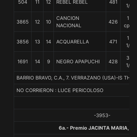
504
11
12
REBEL REBEL
481
1/4
CANCION
13
3865
12
10
426
NACIONAL
cpos
14
3856
13
14
ACQUARELLA
471
1/4
34
1691
14
9
NEGRO APAPUCHI
428
1/2
BARRIO BRAVO, C.A., 7. VERRAZANO (USA)-IS TH
NO CORRIERON : LUCE PERICOLOSO
-3953-
6a.- Premio JACINTA MARIA, 10