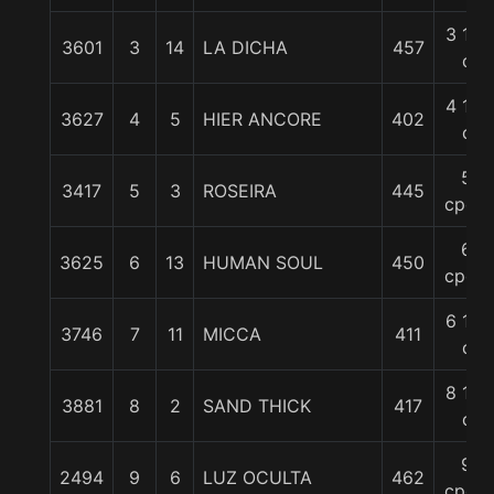
3 1/2
3601
3
14
LA DICHA
457
c
4 1/2
3627
4
5
HIER ANCORE
402
c
5
3417
5
3
ROSEIRA
445
cpos.
6
3625
6
13
HUMAN SOUL
450
cpos.
6 1/4
3746
7
11
MICCA
411
c
8 1/4
3881
8
2
SAND THICK
417
c
9
2494
9
6
LUZ OCULTA
462
cpos.