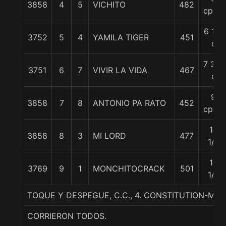
3858
4
5
VICHITO
482
cpos.
6 1/2
3752
5
4
YAMILA TIGER
451
c
7 3/4
3751
6
7
VIVIR LA VIDA
467
c
9
3858
7
8
ANTONIO PA RATO
452
cpos.
10
3858
8
3
MI LORD
477
1/2
14
3769
9
1
MONCHITOCRACK
501
1/4
TOQUE Y DESPEGUE, C.C., 4. CONSTITUTION-M
CORRIERON TODOS.