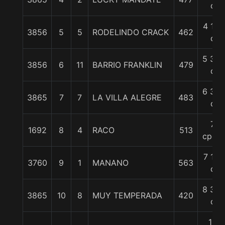
c
4 1/4
3856
5
5
RODELINDO CRACK
462
c
5 3/4
3856
6
11
BARRIO FRANKLIN
479
c
6 3/4
3865
7
7
LA VILLA ALEGRE
483
c
7
1692
8
4
RACO
513
cpos.
7 1/2
3760
9
1
MANANO
563
c
8 3/4
3865
10
8
MUY TEMPERADA
420
c
10