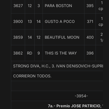
15
3627
12
3
PARA BOSTON
395
cpos
16
3900
13
14
GUSTO A POCO
371
cpos
20
3859
14
12
BEAUTIFUL MOON
400
1/2
3862
RD
9
THIS IS THE WAY
396
STRONG DIVA, H.C., 3. IVAN DENISOVICH-SUPREM
CORRIERON TODOS.
-3954-
7a.- Premio JOSE PATRICIO, 13