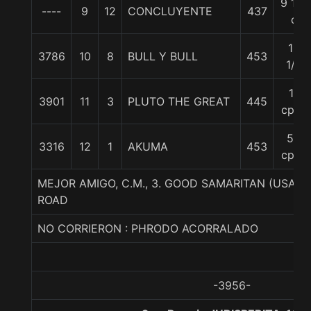
9 1/2
----
9
12
CONCLUYENTE
437
c
10
3786
10
8
BULL Y BULL
453
1/2
11
3901
11
3
PLUTO THE GREAT
445
cpos
50
3316
12
1
AKUMA
453
cpos
MEJOR AMIGO, C.M., 3. GOOD SAMARITAN (USA)
ROAD
NO CORRIERON : PHRODO ACORRALADO
-3956-