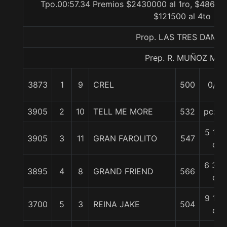
Tpo.00:57.34 Premios $2430000 al 1ro, $486000
$121500 al 4to
Prop. LAS TRES DAMA
Prep. R. MUÑOZ M.
3873
1
9
CREL
500
0/0
3905
2
10
TELL ME MORE
532
pczo.
5 1/4
3905
3
11
GRAN FAROLITO
547
c
6 3/4
3895
4
8
GRAND FRIEND
566
c
9 1/2
3700
5
3
REINA JAKE
504
c