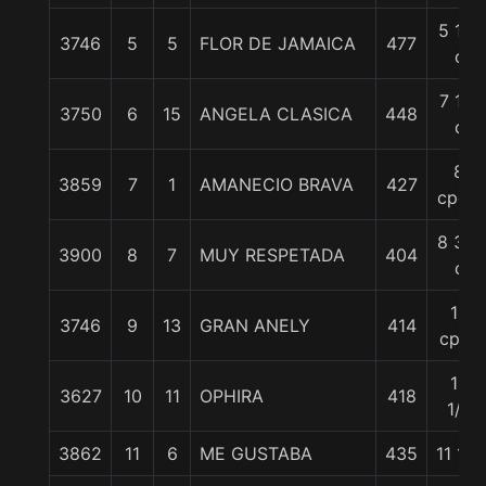
5 1/4
3746
5
5
FLOR DE JAMAICA
477
c
7 1/2
3750
6
15
ANGELA CLASICA
448
c
8
3859
7
1
AMANECIO BRAVA
427
cpos.
8 3/4
3900
8
7
MUY RESPETADA
404
c
10
3746
9
13
GRAN ANELY
414
cpos
10
3627
10
11
OPHIRA
418
1/4
3862
11
6
ME GUSTABA
435
11 1/2