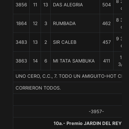
8 3/4
3856
11
13
DAS ALEGRIA
504
c
8 3/4
1864
12
3
RUMBADA
462
c
9 3/4
3483
13
2
SIR CALEB
457
c
11
3863
14
6
MI TATA SAMBUKA
411
3/4
UNO CERO, C.C., 7. TODO UN AMIGUITO-HOT CH
CORRIERON TODOS.
-3957-
10a.- Premio JARDIN DEL REY, 1