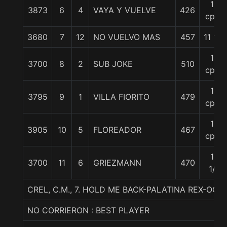
10
3873
6
4
VAYA Y VUELVE
426
cpos
3680
7
12
NO VUELVO MAS
457
11 1/2
12
3700
8
2
SUB JOKE
510
cpos
12
3795
9
1
VILLA FIORITO
479
cpos
12
3905
10
5
FLOREADOR
467
cpos
13
3700
11
6
GRIEZMANN
470
1/4
CREL, C.M., 7. HOLD ME BACK-PALATINA REX-OC
NO CORRIERON : BEST PLAYER