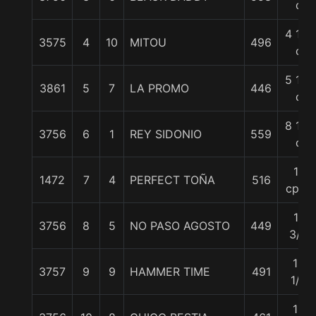
c
4 1/2
3575
4
10
MITOU
496
c
5 1/4
3861
5
7
LA PROMO
446
c
8 1/4
3756
6
1
REY SIDONIO
559
c
11
1472
7
4
PERFECT TOÑA
516
cpos
11
3756
8
5
NO PASO AGOSTO
449
3/4
12
3757
9
9
HAMMER TIME
491
1/4
12