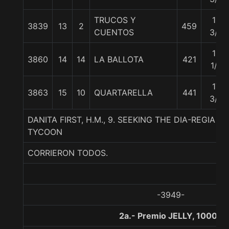
TRUCOS Y
13
3839
13
2
459
CUENTOS
3/4
15
3860
14
14
LA BALLOTA
421
1/2
17
3863
15
10
QUARTARELLA
441
3/4
DANITA FIRST, H.M., 9. SEEKING THE DIA-REGIA
TYCOON
CORRIERON TODOS.
-3949-
2a.- Premio JELLY, 1000 m