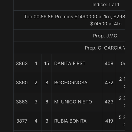
Indice: 1 al 1
Tpo.00:59.89 Premios $1490000 al 1ro, $298000
$74500 al 4to
Prop. J.V.G.
Prep. C. GARCIA V.
3863
1
15
DANITA FIRST
408
0/0
2 1/4
3860
2
8
BOCHORNOSA
472
c
2 3/4
3863
3
6
MI UNICO NIETO
423
c
5 3/4
3877
4
3
RUBIA BONITA
419
c