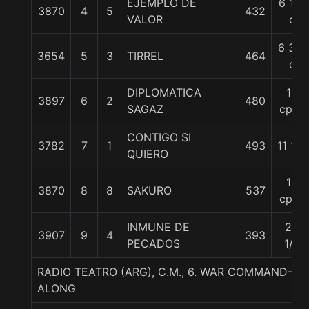
EJEMPLO DE
6 1/2
3870
4
5
432
VALOR
c
6 3/4
3654
5
3
TIRREL
464
c
DIPLOMATICA
10
3897
6
2
480
SAGAZ
cpos
CONTIGO SI
3782
7
1
493
11 1/2
QUIERO
15
3870
8
8
SAKURO
537
cpos
INMUNE DE
26
3907
9
4
393
PECADOS
1/2
RADIO TEATRO (ARG), C.M., 6. WAR COMMAND-EA
ALONG