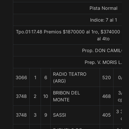
Pista Normal
Indice: 7 al 1
Tpo.01:17.48 Premios $1870000 al 1ro, $374000 al 
al 4to
Prop. DON CAMILO
Prep. V. MORIS L.
RADIO TEATRO
3066
1
6
520
0/0
(ARG)
BRIBON DEL
3/4
3748
2
10
468
MONTE
cpo
3 3/4
3748
3
9
SASSI
405
c