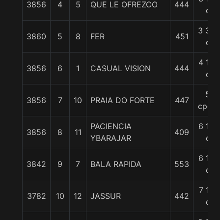
3856
4
5
QUE LE OFREZCO
444
c
3 3/4
3860
5
8
FER
451
c
4 1/2
3856
6
1
CASUAL VISION
444
c
5
3856
7
10
PRAIA DO FORTE
447
cpos.
PACIENCIA
6 1/4
3856
8
11
409
YBARAJAR
c
6 1/2
3842
9
7
BALA RAPIDA
553
c
7 1/4
3782
10
12
JASSUR
442
c