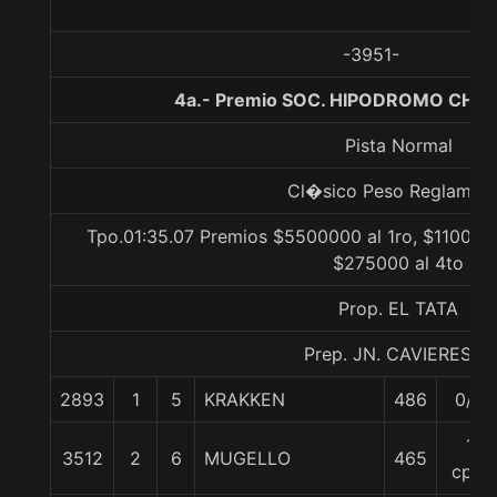
-3951-
4a.- Premio SOC. HIPODROMO CHILE
Pista Normal
Cl�sico Peso Reglamen
Tpo.01:35.07 Premios $5500000 al 1ro, $1100000
$275000 al 4to
Prop. EL TATA
Prep. JN. CAVIERES A.
2893
1
5
KRAKKEN
486
0/0
1
3512
2
6
MUGELLO
465
cpo.