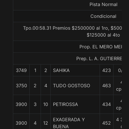
Pista Normal
Condicional
Tpo.00:58.31 Premios $2500000 al 1ro, $500000
$125000 al 4to
Prop. EL MERO MERO
Prep. L. A. GUTIERREZ P
3749
1
2
SAHIKA
423
0/0
4
3750
2
4
TUDO GOSTOSO
463
cpos.
4
3900
3
10
PETIROSSA
434
cpos.
EXAGERADA Y
4 3/4
3900
4
12
452
BUENA
c