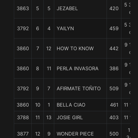
5 3/4
3863
5
5
JEZABEL
420
c
5 3/4
3792
6
4
YAILYN
459
c
9 1/4
3860
7
12
HOW TO KNOW
442
c
9 1/4
3860
8
11
PERLA INVASORA
386
c
9 1/4
3792
9
7
AFIRMATE TOÑITO
509
c
3860
10
1
BELLA CIAO
461
11 1/4
3788
11
13
JOSIE GIRL
403
11 1/2
13
3877
12
9
WONDER PIECE
500
3/4