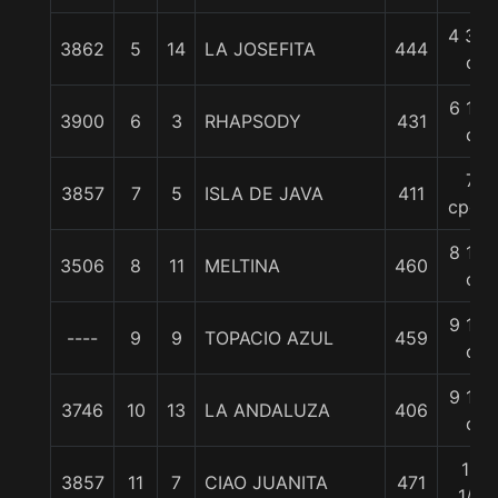
4 3/4
3862
5
14
LA JOSEFITA
444
c
6 1/2
3900
6
3
RHAPSODY
431
c
7
3857
7
5
ISLA DE JAVA
411
cpos.
8 1/2
3506
8
11
MELTINA
460
c
9 1/4
----
9
9
TOPACIO AZUL
459
c
9 1/4
3746
10
13
LA ANDALUZA
406
c
13
3857
11
7
CIAO JUANITA
471
1/2