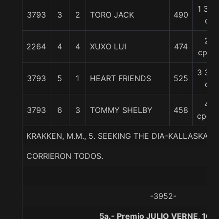
1 3/4
3793
3
2
TORO JACK
490
c
2
2264
4
4
XUXO LUI
474
cpos
3 3/4
3793
5
1
HEART FRIENDS
525
c
4
3793
6
3
TOMMY SHELBY
458
cpos.
KRAKKEN, M.M., 5. SEEKING THE DIA-KALLASKA-
CORRIERON TODOS.
-3952-
5a.- Premio JULIO VERNE, 100