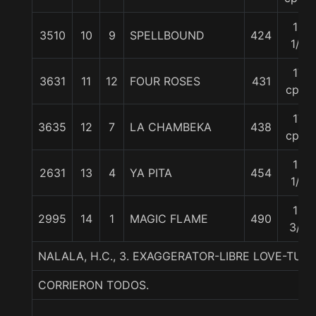
10
3510
10
9
SPELLBOUND
424
1/4
17
3631
11
12
FOUR ROSES
431
cpos
17
3635
12
7
LA CHAMBEKA
438
cpos
18
2631
13
4
YA PITA
454
1/4
18
2995
14
1
MAGIC FLAME
490
3/4
NALALA, H.C., 3. EXAGGERATOR-LIBRE LOVE-TU
CORRIERON TODOS.