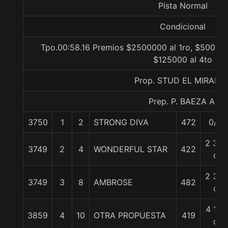
Pista Normal
Condicional
Tpo.00:58.16 Premios $2500000 al 1ro, $500000
$125000 al 4to
Prop. STUD EL MIRADO
Prep. P. BAEZA A.
3750
1
2
STRONG DIVA
472
0/0
2 3/4
3749
2
4
WONDERFUL STAR
422
c
2 3/4
3749
3
8
AMBROSE
482
c
4 1/2
3859
4
10
OTRA PROPUESTA
419
c