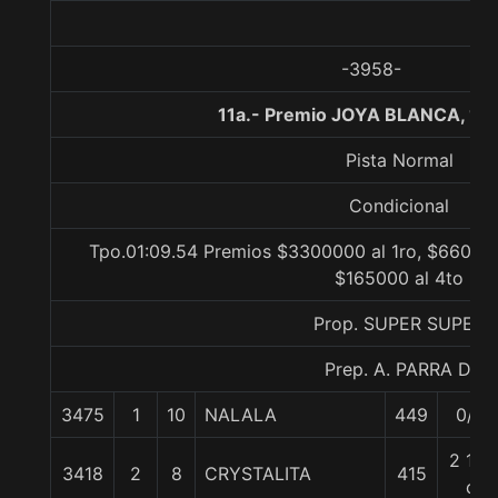
-3958-
11a.- Premio JOYA BLANCA, 12
Pista Normal
Condicional
Tpo.01:09.54 Premios $3300000 al 1ro, $660000
$165000 al 4to
Prop. SUPER SUPER
Prep. A. PARRA D.
3475
1
10
NALALA
449
0/0
2 1/4
3418
2
8
CRYSTALITA
415
c