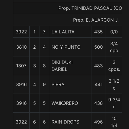
Prop. TRINIDAD PASCAL (CONC
Prep. E. ALARCON J.
3922
1
7
LA LALITA
435
0/0
5
3/4
3810
2
4
NO Y PUNTO
500
5
cpo
DIKI DUKI
3
1307
3
8
483
5
DARIEL
cpos.
3 1/2
3916
4
9
PIERA
441
5
c
9 3/4
3916
5
5
WAIKORERO
438
5
c
10
3922
6
6
RAIN DROPS
496
5
1/4