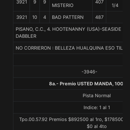
3921
9
9
407
5
MISTERIO
1/4
3921
10
4
BAD PATTERN
487
5
PISANO, C.C., 4. HOOTENANNY (USA)-SEASIDE T
DABBLER
NO CORRIERON : BELLEZA HUALQUINA ESO TILIN
-3946-
8a.- Premio USTED MANDA, 1000 
Pista Normal
Indice: 1 al 1
Tpo.00.57.92 Premios $892500 al 1ro, $178500 al
$0 al 4to