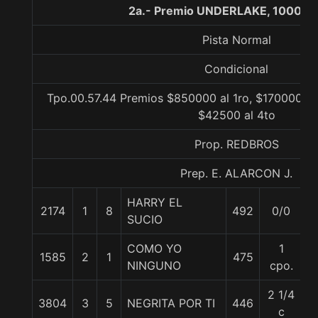
2a.- Premio UNDERLAKE, 1000 m
Pista Normal
Condicional
Tpo.00.57.44 Premios $850000 al 1ro, $170000 al
$42500 al 4to
Prop. REDBROS
Prep. E. ALARCON J.
HARRY EL
2174
1
8
492
0/0
5
SUCIO
COMO YO
1
1585
2
1
475
5
NINGUNO
cpo.
2 1/4
3804
3
5
NEGRITA POR TI
446
5
c