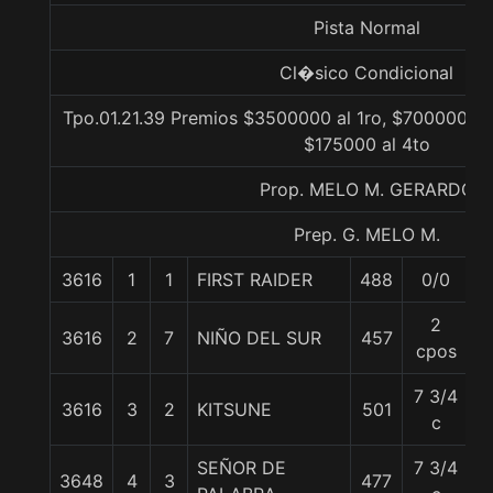
Pista Normal
Cl�sico Condicional
Tpo.01.21.39 Premios $3500000 al 1ro, $700000 al
$175000 al 4to
Prop. MELO M. GERARDO
Prep. G. MELO M.
3616
1
1
FIRST RAIDER
488
0/0
5
2
3616
2
7
NIÑO DEL SUR
457
5
cpos
7 3/4
3616
3
2
KITSUNE
501
5
c
SEÑOR DE
7 3/4
3648
4
3
477
5