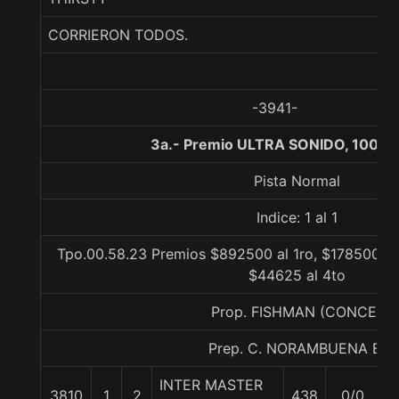
CORRIERON TODOS.
-3941-
3a.- Premio ULTRA SONIDO, 1000 
Pista Normal
Indice: 1 al 1
Tpo.00.58.23 Premios $892500 al 1ro, $178500 al
$44625 al 4to
Prop. FISHMAN (CONCE)
Prep. C. NORAMBUENA B.
INTER MASTER
3810
1
2
438
0/0
5