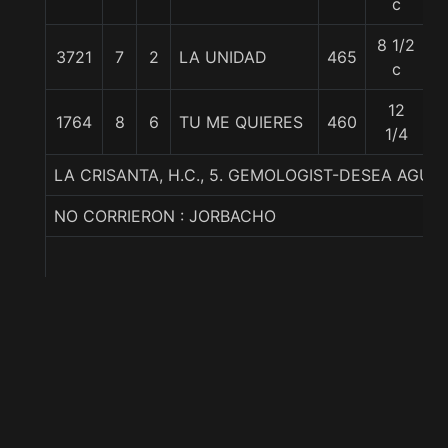
c
8 1/2
3721
7
2
LA UNIDAD
465
5
c
12
1764
8
6
TU ME QUIERES
460
5
1/4
LA CRISANTA, H.C., 5. GEMOLOGIST-DESEA AGUA
NO CORRIERON : JORBACHO