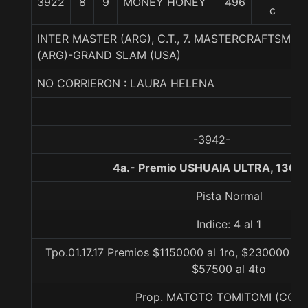
3922
8
9
MONEY HONEY
496
5
c
INTER MASTER (ARG), C.T., 7. MASTERCRAFTSMA
(ARG)-GRAND SLAM (USA)
NO CORRIERON : LAURA HELENA
-3942-
4a.- Premio USHUAIA ULTRA, 1300
Pista Normal
Indice: 4 al 1
Tpo.01.17.17 Premios $1150000 al 1ro, $230000 al 
$57500 al 4to
Prop. MATOTO TOMITOMI (CON