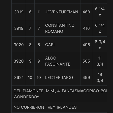
6 1/4
3919
6
11
JOVENTURFMAN
468
6
c
CONSTANTINO
6 1/4
3919
7
7
416
5
ROMANO
c
8 3/4
3920
8
5
GAEL
496
5
c
ALGO
11
3920
9
9
505
5
FASCINANTE
3/4
19
3621
10
10
LECTER (ARG)
499
5
3/4
DEL PIAMONTE, M.M., 4. FANTASMAGORICO-BONI
WONDERBOY
NO CORRIERON : REY IRLANDES