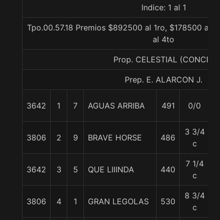
Indice: 1 al 1
Tpo.00.57.18 Premios $892500 al 1ro, $178500 al 2
al 4to
Prop. CELESTIAL (CONCE)
Prep. E. ALARCON J.
3642
1
7
AGUAS ARRIBA
491
0/0
5
3 3/4
3806
2
9
BRAVE HORSE
486
5
c
7 1/4
3642
3
5
QUE LIIINDA
440
5
c
8 3/4
3806
4
1
GRAN LEGOLAS
530
5
c