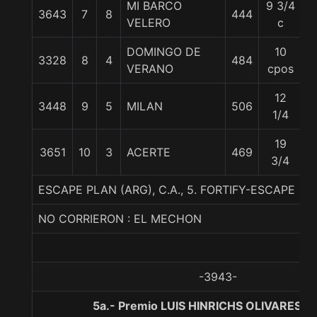
MI BARCO
9 3/4
3643
7
8
444
5
VELERO
c
DOMINGO DE
10
3328
8
4
484
5
VERANO
cpos
12
3448
9
5
MILAN
506
5
1/4
19
3651
10
3
ACERTE
469
5
3/4
ESCAPE PLAN (ARG), C.A., 5. FORTIFY-ESCAPE F
NO CORRIERON : EL MECHON
-3943-
5a.- Premio LUIS HINRICHS OLIVARES, 