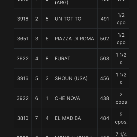
(ARG)
1/2
3916
2
5
UN TOTITO
491
5
cpo
1/2
3651
3
6
PIAZZA DI ROMA
502
5
cpo
1 1/2
3922
4
8
FURAT
503
5
c
1 1/2
3916
5
3
SHOUN (USA)
456
5
c
2
3922
6
1
CHE NOVA
438
5
cpos
5
3810
7
4
EL MADIBA
484
5
cpos.
7 1/4