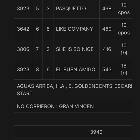
10
3923
5
3
PASQUETTO
468
5
cpos
10
3642
6
8
LIKE COMPANY
460
5
cpos
10
3806
7
2
SHE IS SO NICE
416
5
1/4
18
3923
8
6
EL BUEN AMIGO
543
5
1/4
AGUAS ARRIBA, H.A., 5. GOLDENCENTS-ESCARLA
START
NO CORRIERON : GRAN VINCEN
-3940-