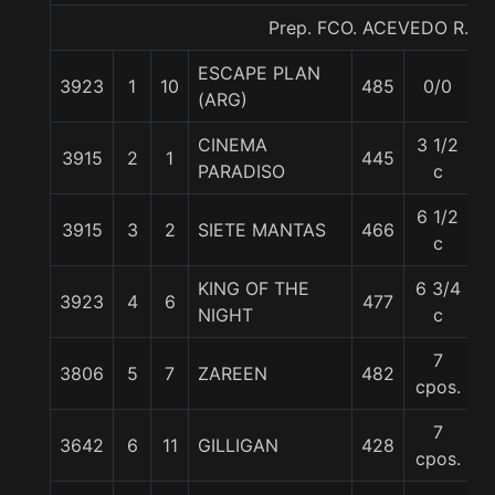
Prep. FCO. ACEVEDO R.
ESCAPE PLAN
3923
1
10
485
0/0
5
(ARG)
CINEMA
3 1/2
3915
2
1
445
5
PARADISO
c
6 1/2
3915
3
2
SIETE MANTAS
466
5
c
KING OF THE
6 3/4
3923
4
6
477
5
NIGHT
c
7
3806
5
7
ZAREEN
482
5
cpos.
7
3642
6
11
GILLIGAN
428
5
cpos.