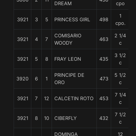
DREAM
cpo
1
3921
3
5
PRINCESS GIRL
498
5
cpo.
COMISARIO
2 1/4
3921
4
7
463
5
WOODY
c
3 1/2
3921
5
8
FRAY LEON
435
5
c
PRINCIPE DE
5 1/2
3920
6
1
473
5
ORO
c
7 1/4
3921
7
12
CALCETIN ROTO
453
5
c
7 1/2
3921
8
10
CIBERFLY
432
5
c
DOMINGA
12