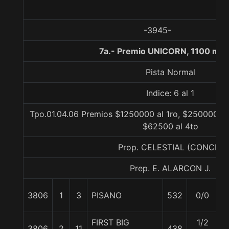
-3945-
7a.- Premio UNICORN, 1100 met
Pista Normal
Indice: 6 al 1
Tpo.01.04.06 Premios $1250000 al 1ro, $250000 al
$62500 al 4to
Prop. CELESTIAL (CONCE)
Prep. E. ALARCON J.
3806
1
3
PISANO
532
0/0
5
FIRST BIG
1/2
3806
2
11
438
5