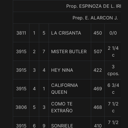
Prop. ESPINOZA DE L. IRIS
Prep. E. ALARCON J.
3811
1
5
LA CRISANTA
450
0/0
5
2 1/4
3915
2
7
MISTER BUTLER
507
6
c
3
3915
3
4
HEY NINA
422
5
cpos.
CALIFORNIA
6 3/4
3915
4
1
469
5
QUEEN
c
COMO TE
7 1/2
3806
5
3
468
5
EXTRAÑO
c
7 1/2
3915
6
9
SONRIELE
410
5