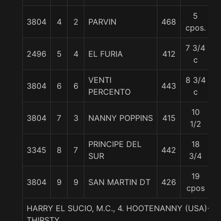
5
3804
4
2
PARVIN
468
5
cpos.
7 3/4
2496
5
4
EL FURIA
412
5
c
VENTI
8 3/4
3804
6
6
443
5
PERCENTO
c
10
3804
7
3
NANNY POPPINS
415
5
1/2
PRINCIPE DEL
18
3345
8
7
442
5
SUR
3/4
19
3804
9
9
SAN MARTIN DT
426
5
cpos
HARRY EL SUCIO, M.C., 4. HOOTENANNY (USA)-K
THIRSTY