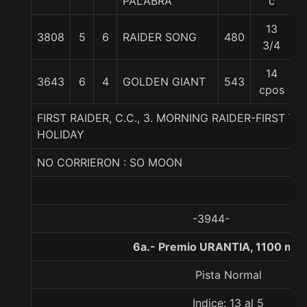
PALABRA
c
13
3808
5
6
RAIDER SONG
480
5
3/4
14
3643
6
4
GOLDEN GIANT
543
5
cpos
FIRST RAIDER, C.C., 3. MORNING RAIDER-FIRST T
HOLIDAY
NO CORRIERON : SO MOON
-3944-
6a.- Premio URANTIA, 1100 met
Pista Normal
Indice: 13 al 5