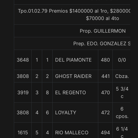
Tpo.01.02.79 Premios $1400000 al 1ro, $280000 al
$70000 al 4to
Prop. GUILLERMON
Prep. EDO. GONZALEZ S.
3648
1
1
DEL PIAMONTE
480
0/0
6
3808
2
2
GHOST RAIDER
441
Cbza.
5
5 3/4
3919
3
8
EL REGENTO
470
5
c
6
3808
4
6
LOYALTY
472
5
cpos.
6 1/4
1615
5
4
RIO MALLECO
494
6
c