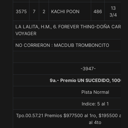
13
3575
7
2
KACHI POON
486
5
3/4
LA LALITA, H.M., 6. FOREVER THING-DOÑA CARO
VOYAGER
NO CORRIERON : MACDUB TROMBONCITO
-3947-
9a.- Premio UN SUCEDIDO, 1000 
Pista Normal
Indice: 5 al 1
Tpo.00.57.21 Premios $977500 al 1ro, $195500 al 2
al 4to