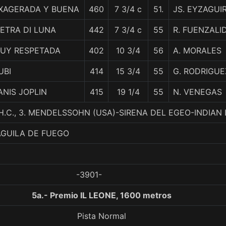
XAGERADA Y BUENA
460
7 3/4 c
51.
JS. EYZAGUI
IETRA DI LUNA
442
7 3/4 c
55
R. FUENZALI
UY RESPETADA
402
10 3/4
56
A. MORALES
UBI
414
15 3/4
55
G. RODRIGUE
ANIS JOPLIN
415
19 1/4
55
N. VENEGAS
H.C., 3. MENDELSSOHN (USA)-SIRENA DEL EGEO-INDIAN
AGUILA DE FUEGO
-3901-
5a.- Premio IL LEONE, 1600 metros
Pista Normal