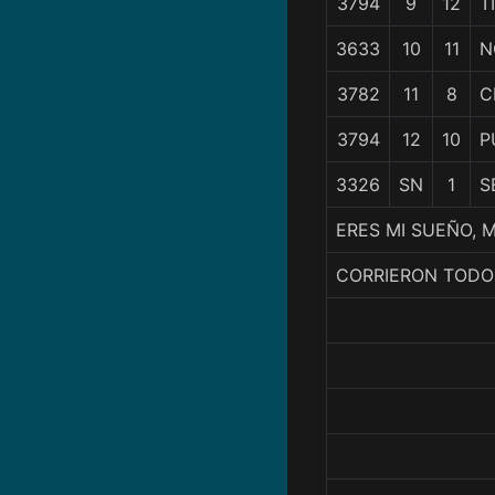
3794
9
12
T
3633
10
11
N
3782
11
8
C
3794
12
10
P
3326
SN
1
S
ERES MI SUEÑO, 
CORRIERON TODO