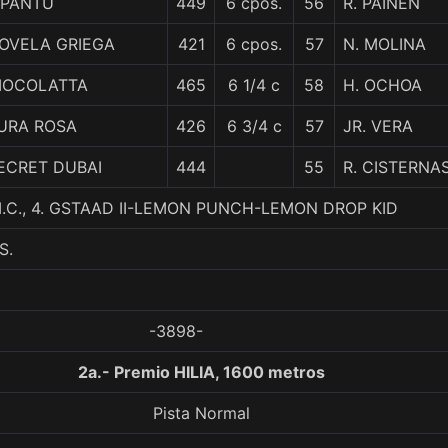
IPANTU
449
6 cpos.
56
R. PAINEN
OVELA GRIEGA
421
6 cpos.
57
N. MOLINA
IOCOLATTA
465
6 1/4 c
58
H. OCHOA
URA ROSA
426
6 3/4 c
57
JR. VERA
ECRET DUBAI
444
55
R. CISTERNA
M.C., 4. GSTAAD II-LEMON PUNCH-LEMON DROP KID
S.
-3898-
2a.- Premio HILIA, 1600 metros
Pista Normal