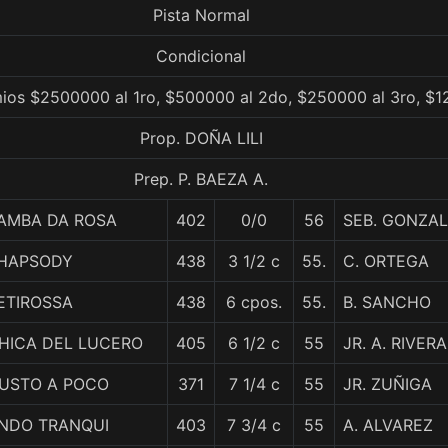
Pista Normal
Condicional
ios $2500000 al 1ro, $500000 al 2do, $250000 al 3ro, $1
Prop. DOÑA LILI
Prep. P. BAEZA A.
AMBA DA ROSA
402
0/0
56
SEB. GONZA
HAPSODY
438
3 1/2 c
55.
C. ORTEGA
ETIROSSA
438
6 cpos.
55.
B. SANCHO
HICA DEL LUCERO
405
6 1/2 c
55
JR. A. RIVERA
USTO A POCO
371
7 1/4 c
55
JR. ZUÑIGA
NDO TRANQUI
403
7 3/4 c
55
A. ALVAREZ