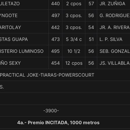
ULETAZO
440
2 cpos
57
JR. ZUÑIGA
YNGOTE
497
3 cpos.
56
G. RODRIGUE
ARITOLAY
442
3 cpos.
54
JR. A. RIVERA
STAS GUAPA
473
5 3/4 c
51
L. P. SILVA
ISTERIO LUMINOSO
495
10 1/2
56
SEB. GONZA
IÑO SEXY
454
12 cpos
56
JS. VILLABL
 4. PRACTICAL JOKE-TIARAS-POWERSCOURT
S.
-3900-
4a.- Premio INCITADA, 1000 metros