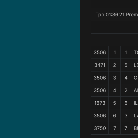
Tpo.01:36.21 Prem
3506
1
1
T
3471
2
5
L
3506
3
4
G
3506
4
2
A
1873
5
6
I
3506
6
3
L
3750
7
7
B