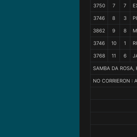
3750
7
7
E
3746
8
3
P
3862
9
8
M
3746
10
1
R
3768
11
6
J
SAMBA DA ROSA, 
NO CORRIERON : 