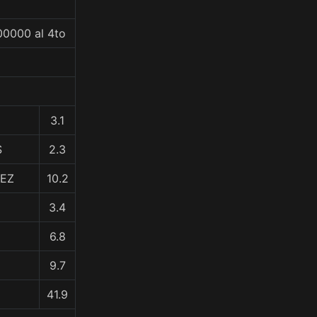
00000 al 4to
3.1
S
2.3
LEZ
10.2
3.4
6.8
9.7
41.9