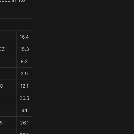
5500 al 4to
16.4
EZ
15.3
8.2
2.9
RO
12.1
26.5
4.1
S
26.1