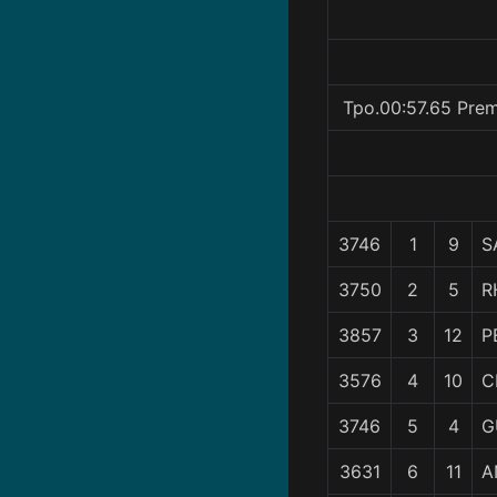
Tpo.00:57.65 Prem
3746
1
9
S
3750
2
5
R
3857
3
12
P
3576
4
10
C
3746
5
4
G
3631
6
11
A