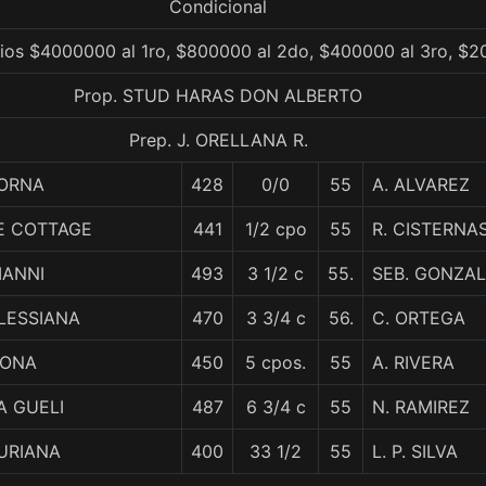
Condicional
ios $4000000 al 1ro, $800000 al 2do, $400000 al 3ro, $2
Prop. STUD HARAS DON ALBERTO
Prep. J. ORELLANA R.
ORNA
428
0/0
55
A. ALVAREZ
E COTTAGE
441
1/2 cpo
55
R. CISTERNA
IANNI
493
3 1/2 c
55.
SEB. GONZA
LESSIANA
470
3 3/4 c
56.
C. ORTEGA
LONA
450
5 cpos.
55
A. RIVERA
A GUELI
487
6 3/4 c
55
N. RAMIREZ
URIANA
400
33 1/2
55
L. P. SILVA