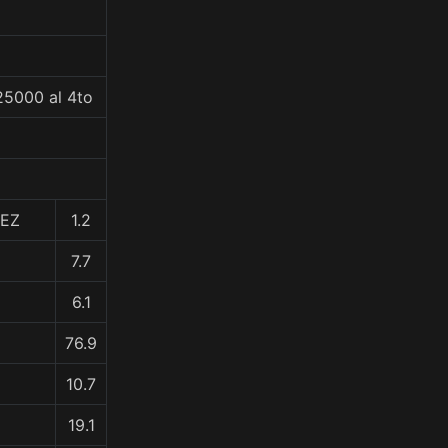
25000 al 4to
LEZ
1.2
7.7
6.1
76.9
10.7
19.1