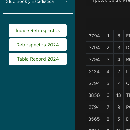
Tpo.00:59.20 Pre
Stud Book y Estadística
Índice Retrospectos
3794
1
6
E
Retrospectos 2024
3794
2
3
D
Tabla Record 2024
3794
3
4
R
2124
4
2
L
3794
5
7
Q
3856
6
13
T
3794
7
9
P
3565
8
5
D