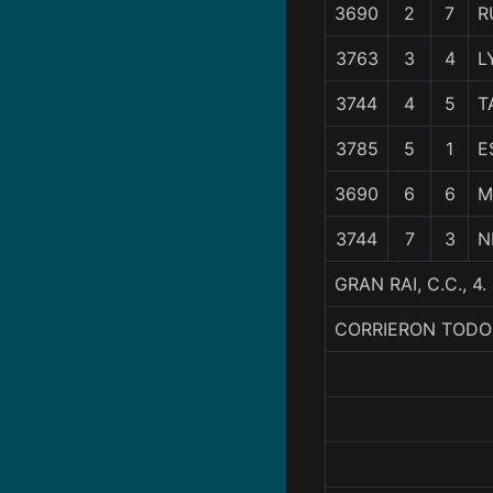
3690
2
7
R
3763
3
4
L
3744
4
5
T
3785
5
1
E
3690
6
6
M
3744
7
3
N
GRAN RAI, C.C.,
CORRIERON TODO