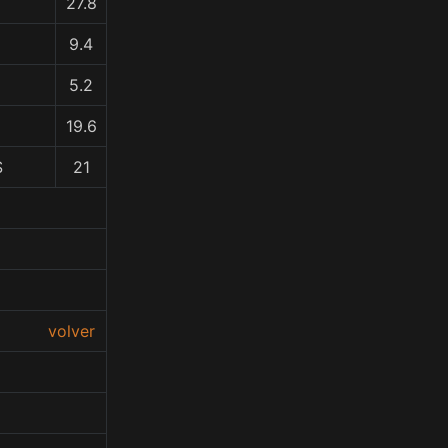
27.8
9.4
5.2
19.6
S
21
volver