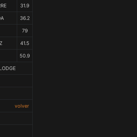
RRE
31.9
DA
36.2
79
Z
41.5
50.9
 LODGE
volver