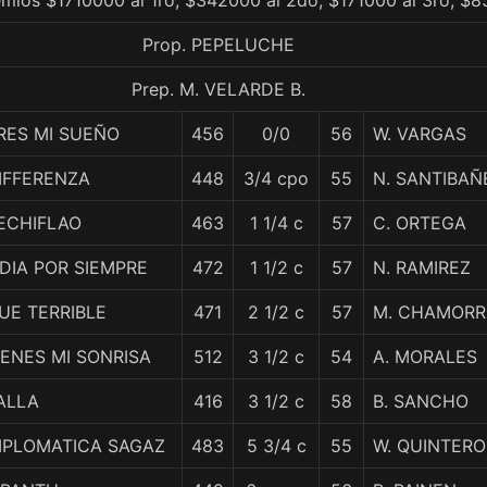
mios $1710000 al 1ro, $342000 al 2do, $171000 al 3ro, $8
Prop. PEPELUCHE
Prep. M. VELARDE B.
RES MI SUEÑO
456
0/0
56
W. VARGAS
IFFERENZA
448
3/4 cpo
55
N. SANTIBAÑ
ECHIFLAO
463
1 1/4 c
57
C. ORTEGA
IDIA POR SIEMPRE
472
1 1/2 c
57
N. RAMIREZ
UE TERRIBLE
471
2 1/2 c
57
M. CHAMOR
IENES MI SONRISA
512
3 1/2 c
54
A. MORALES
ALLA
416
3 1/2 c
58
B. SANCHO
IPLOMATICA SAGAZ
483
5 3/4 c
55
W. QUINTERO