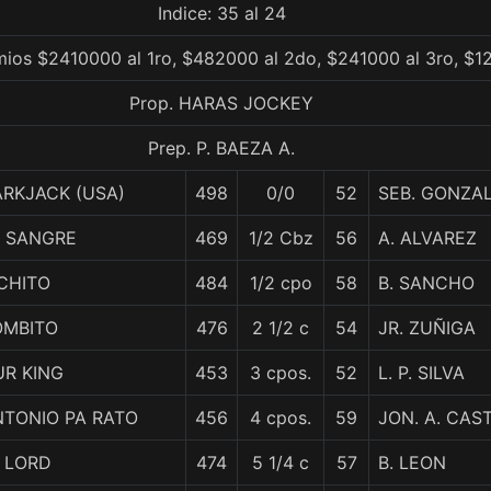
Indice: 35 al 24
mios $2410000 al 1ro, $482000 al 2do, $241000 al 3ro, $1
Prop. HARAS JOCKEY
Prep. P. BAEZA A.
RKJACK (USA)
498
0/0
52
SEB. GONZA
L SANGRE
469
1/2 Cbz
56
A. ALVAREZ
CHITO
484
1/2 cpo
58
B. SANCHO
OMBITO
476
2 1/2 c
54
JR. ZUÑIGA
UR KING
453
3 cpos.
52
L. P. SILVA
NTONIO PA RATO
456
4 cpos.
59
JON. A. CAS
 LORD
474
5 1/4 c
57
B. LEON