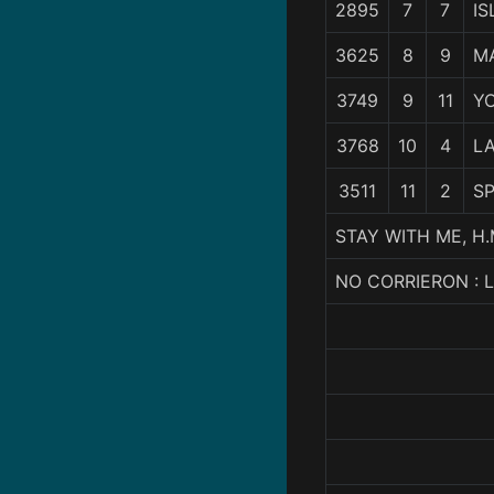
2895
7
7
IS
3625
8
9
M
3749
9
11
YO
3768
10
4
LA
3511
11
2
SP
STAY WITH ME, H
NO CORRIERON : 