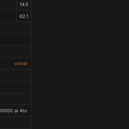
14.5
62.1
volver
00000 al 4to