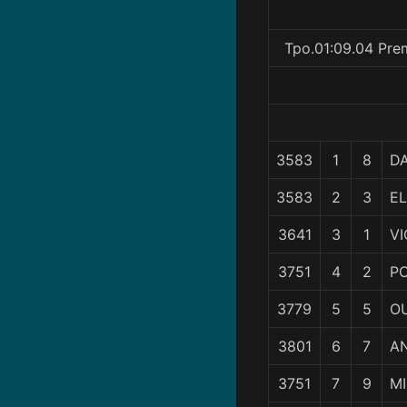
Tpo.01:09.04 Pre
3583
1
8
DA
3583
2
3
E
3641
3
1
VI
3751
4
2
P
3779
5
5
O
3801
6
7
A
3751
7
9
MI