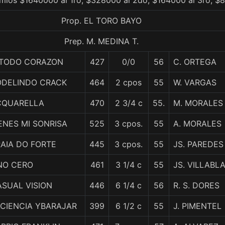
mios $1640000 al 1ro, $328000 al 2do, $164000 al 3ro, $
Prop. EL TORO BAYO
Prep. M. MEDINA T.
 TODO CORAZON
427
0/0
56
C. ORTEGA
ODELINDO CRACK
464
2 cpos
55
W. VARGAS
CQUARELLA
470
2 3/4 c
55.
M. MORALES
ENES MI SONRISA
525
3 cpos.
55
A. MORALES
AIA DO FORTE
445
3 cpos.
55
JS. PAREDES
NO CERO
461
3 1/4 c
55
JS. VILLABL
SUAL VISION
446
6 1/4 c
56
R. S. DORES
ACIENCIA YBARAJAR
399
6 1/2 c
55
J. PIMENTEL