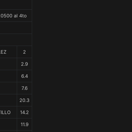
20500 al 4to
LEZ
2
2.9
6.4
7.6
20.3
TILLO
14.2
11.9