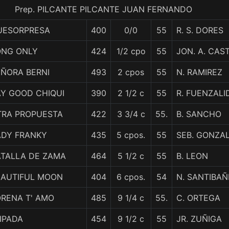
Prep. PILCANTE PILCANTE JUAN FERNANDO
UESORPRESA
400
0/0
55
R. S. DORES
ONG ONLY
424
1/2 cpo
55
JON. A. CAS
EÑORA BERNI
493
2 cpos
55
N. RAMIREZ
AY GOOD CHIQUI
390
2 1/2 c
55
R. FUENZALI
TRA PROPUESTA
422
3 3/4 c
55.
B. SANCHO
ADY FRANKY
435
5 cpos.
55
SEB. GONZA
ATALLA DE ZAMA
464
5 1/2 c
55
B. LEON
EAUTIFUL MOON
404
6 cpos.
54
N. SANTIBAÑ
ORENA T' AMO
485
9 1/4 c
55.
C. ORTEGA
IPADA
454
9 1/2 c
55
JR. ZUÑIGA