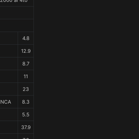
82000 al 4to
4.8
12.9
8.7
11
23
ANCA
8.3
5.5
37.9