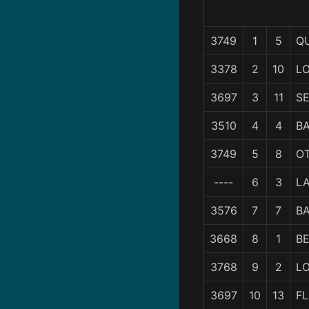
3749
1
5
Q
3378
2
10
L
3697
3
11
S
3510
4
4
B
3749
5
8
O
----
6
3
L
3576
7
7
B
3668
8
1
B
3768
9
2
L
3697
10
13
FL