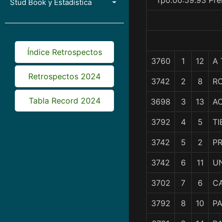
Tpo.00:59.93 Pre
Stud Book y Estadística
Índice Retrospectos
3760
1
12
A
Retrospectos 2024
3742
2
8
R
Tabla Record 2024
3698
3
13
A
3792
4
5
TI
3742
5
2
PR
3742
6
11
U
3702
7
6
CA
3792
8
10
P