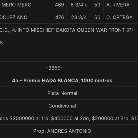
L MERO MERO
469
6 3/4 c
59
A. RIVERA
IOCLEZIANO
476
23 3/4
60
C. ORTEGA
C.C., 4. INTO MISCHIEF-DAKOTA QUEEN-WAR FRONT (P)
S.
-3859-
4a.- Premio HADA BLANCA, 1000 metros
Pista Normal
Condicional
ios $2000000 al 1ro, $400000 al 2do, $200000 al 3ro, $1
Prop. ANDRES ANTONIO