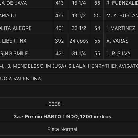
LA DE JAVA
413
13 1/4
55
R. FUENZALI
ARIAJU
477
18 1/2
55.
M. A. BUST
LITA ALEGRE
401
23 1/2
54
I. MARTINEZ
 LIBERTINA
392
24 cpos
55
A. VARAS
RING SMILE
421
31 1/4
55
L. P. SILVA
.M., 3. MENDELSSOHN (USA)-SILALA-HENRYTHENAVIGAT
LUCIA VALENTINA
-3858-
3a.- Premio HARTO LINDO, 1200 metros
Pista Normal