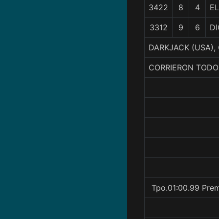
3422
8
4
E
3312
9
6
D
DARKJACK (USA), 
CORRIERON TODO
Tpo.01:00.99 Prem