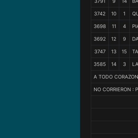
3791
9
14
BA
3742
10
1
Q
3698
11
4
P
3692
12
9
DA
3747
13
15
T
3585
14
3
LA
A TODO CORAZON,
NO CORRIERON : 