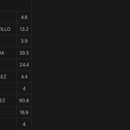
4.8
TILLO
13.2
3.9
DA
39.5
24.4
LEZ
4.4
4
EZ
90.8
16.9
4