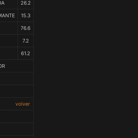
DA
26.2
AMANTE
15.3
76.6
7.2
61.2
OR
volver