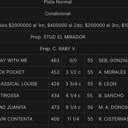
Pista Normal
Condicional
mios $2000000 al 1ro, $400000 al 2do, $200000 al 3ro, $1
Prop. STUD EL MIRADOR
Prep. C. RABY V.
TAY WITH ME
463
0/0
55
SEB. GONZA
ICK POCKET
453
3 1/2 c
55
A. MORALES
ASSICAL LOUISE
428
3 3/4 c
55
B. LEON
ETIROSSA
434
6 1/4 c
55.
B. SANCHO
AO JUANITA
473
9 1/4 c
56
M. A. DONO
VIR CONTENTA
408
11 1/4
55
R. CISTERNA