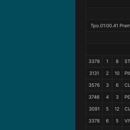
Tpo.01:00.41 Pre
3378
1
8
S
3131
2
10
P
3576
3
6
CL
3746
4
3
P
3091
5
12
CI
3378
6
5
VI