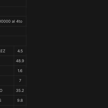
00000 al 4to
LEZ
4.5
48.9
1.6
7
SO
35.2
S
9.8