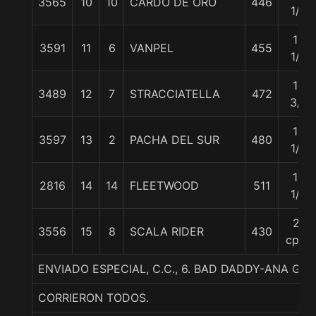
3565
10
10
CARDO DE ORO
446
1/2
14
3591
11
6
VANPEL
455
1/2
15
3489
12
7
STRACCIATELLA
472
3/4
16
3597
13
2
PACHA DEL SUR
480
1/2
19
2816
14
14
FLEETWOOD
511
1/4
21
3556
15
8
SCALA RIDER
430
cpos
ENVIADO ESPECIAL, C.C., 6. BAD DADDY-ANA GA
CORRIERON TODOS.