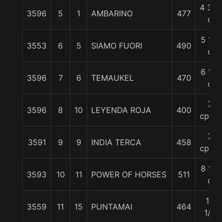
4 3/4
3596
5
1
AMBARINO
477
c
5 1/4
3553
6
5
SIAMO FUORI
490
c
6 1/4
3596
7
6
TEMAUKEL
470
c
7
3596
8
10
LEYENDA ROJA
400
cpos.
7
3591
9
9
INDIA TERCA
458
cpos.
8 1/2
3593
10
11
POWER OF HORSES
511
c
10
3559
11
15
PUNTAMAI
464
1/2