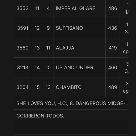
11
3553
11
4
IMPERIAL GLARE
486
1/4
13
3591
12
9
SUFFISANO
436
3/4
16
3560
13
11
ALAJJA
419
cpos
31
3213
14
10
UP AND UNDER
460
3/4
36
3204
15
13
CHAMBITO
489
cpos
SHE LOVES YOU, H.C., 8. DANGEROUS MIDGE-LAD
CORRIERON TODOS.