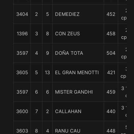
2
3404
2
5
DEMEDIEZ
452
cpos
2
1396
3
8
CON ZEUS
458
cpos
2
3597
4
9
DOÑA TOTA
504
cpos
3
3605
5
13
EL GRAN MENOTTI
421
cpos.
3 1/2
3597
6
6
MISTER GANDHI
459
c
3 1/2
3600
7
2
CALLAHAN
440
c
5
3603
8
4
RANU CAU
448