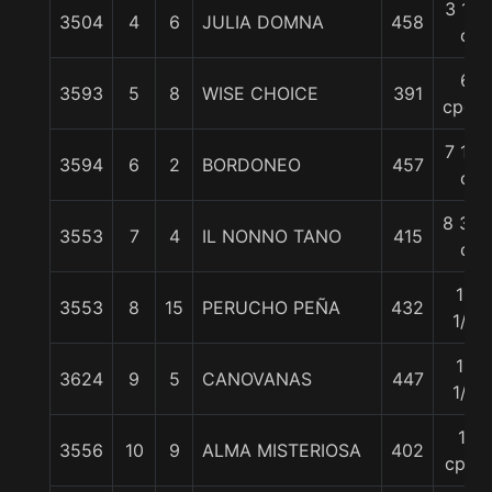
3 1/2
3504
4
6
JULIA DOMNA
458
c
6
3593
5
8
WISE CHOICE
391
cpos.
7 1/4
3594
6
2
BORDONEO
457
c
8 3/4
3553
7
4
IL NONNO TANO
415
c
10
3553
8
15
PERUCHO PEÑA
432
1/2
10
3624
9
5
CANOVANAS
447
1/2
11
3556
10
9
ALMA MISTERIOSA
402
cpos