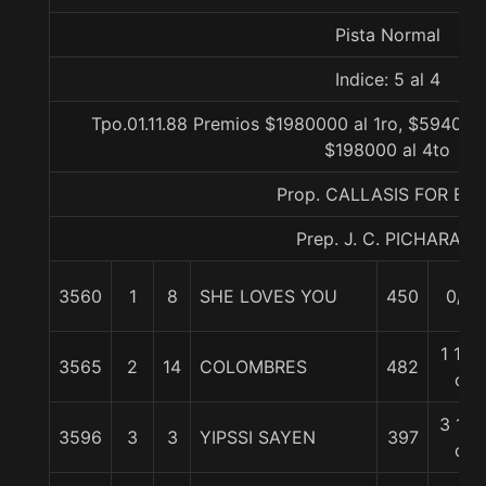
Pista Normal
Indice: 5 al 4
Tpo.01.11.88 Premios $1980000 al 1ro, $594000
$198000 al 4to
Prop. CALLASIS FOR EV
Prep. J. C. PICHARA J.
3560
1
8
SHE LOVES YOU
450
0/0
1 1/2
3565
2
14
COLOMBRES
482
c
3 1/2
3596
3
3
YIPSSI SAYEN
397
c