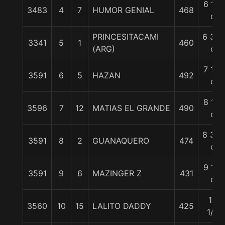
6 1/4
3483
4
7
HUMOR GENIAL
468
c
PRINCESITACAMI
6 3/4
3341
5
1
460
(ARG)
c
7 1/4
3591
6
5
HAZAN
492
c
8 1/4
3596
7
12
MATIAS EL GRANDE
490
c
8 3/4
3591
8
2
GUANAQUERO
474
c
9 1/2
3591
9
6
MAZINGER Z
431
c
10
3560
10
15
LALITO DADDY
425
1/2