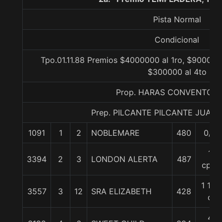
Pista Normal
Condicional
Tpo.01.11.88 Premios $4000000 al 1ro, $900000
$300000 al 4to
Prop. HARAS CONVENTO V
Prep. PILCANTE PILCANTE JUAN
1091
1
2
NOBLEMARE
480
0/0
1
3394
2
3
LONDON ALERTA
487
cpo.
1 1/2
3557
3
12
SRA ELIZABETH
428
c
4