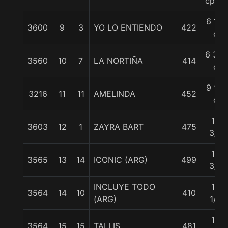
cpos.
6 1/2
3600
9
3
YO LO ENTIENDO
422
c
6 3/4
3560
10
7
LA NORTIÑA
414
c
9 1/4
3216
11
11
AMELINDA
452
c
12
3603
12
1
ZAYRA BART
475
3/4
12
3565
13
14
ICONIC (ARG)
499
3/4
INCLUYE TODO
13
3564
14
10
410
(ARG)
1/4
14
3564
15
15
TALLIS
481