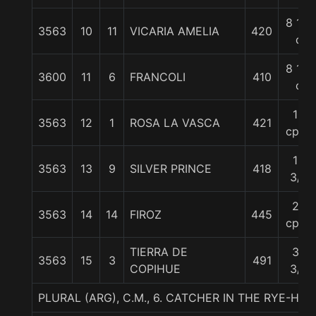
8 1/2
3563
10
11
VICARIA AMELIA
420
c
8 1/2
3600
11
6
FRANCOLI
410
c
10
3563
12
1
ROSA LA VASCA
421
cpos
12
3563
13
9
SILVER PRINCE
418
3/4
22
3563
14
14
FIROZ
445
cpos
TIERRA DE
33
3563
15
3
491
COPIHUE
3/4
PLURAL (ARG), C.M., 6. CATCHER IN THE RYE-HI