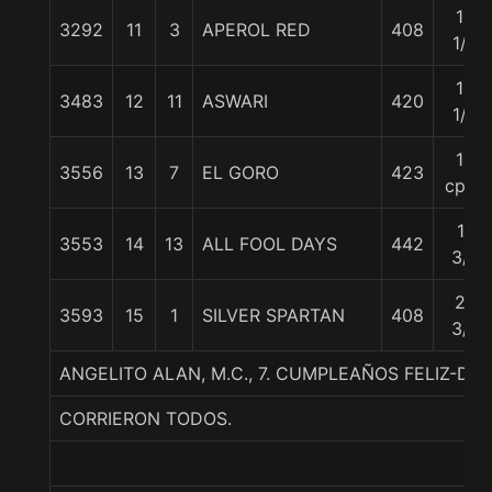
12
3292
11
3
APEROL RED
408
1/2
13
3483
12
11
ASWARI
420
1/2
14
3556
13
7
EL GORO
423
cpos
17
3553
14
13
ALL FOOL DAYS
442
3/4
20
3593
15
1
SILVER SPARTAN
408
3/4
ANGELITO ALAN, M.C., 7. CUMPLEAÑOS FELIZ-DE
CORRIERON TODOS.