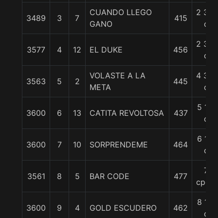
CUANDO LLEGO
2 3/4
3489
3
7
415
GANO
c
2 3/4
3577
4
12
EL DUKE
456
c
VOLASTE A LA
4 3/4
3563
5
2
445
META
c
5 1/4
3600
6
13
CATITA REVOLTOSA
437
c
6 1/4
3600
7
10
SORPRENDEME
464
c
7
3561
8
5
BAR CODE
477
cpos.
8 1/2
3600
9
4
GOLD ESCUDERO
462
c