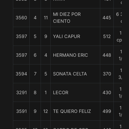
c
MI DIEZ POR
6 3/4
3560
4
11
445
CIENTO
c
10
3597
5
9
YALI CAPUR
512
cpos
11
3597
6
4
HERMANO ERIC
448
1/4
11
3594
7
5
SONATA CELTA
370
3/4
12
3291
8
1
LECOR
430
1/4
13
3591
9
12
TE QUIERO FELIZ
499
1/2
14