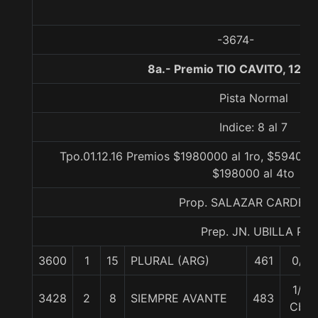
-3674-
8a.- Premio TIO CAVITO, 1200
Pista Normal
Indice: 8 al 7
Tpo.01.12.16 Premios $1980000 al 1ro, $594000
$198000 al 4to
Prop. SALAZAR CARDEN
Prep. JN. UBILLA P.
3600
1
15
PLURAL (ARG)
461
0/0
1/2
3428
2
8
SIEMPRE AVANTE
483
Cbz