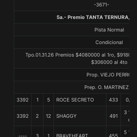
-3671-
5a.- Premio TANTA TERNURA, 15
Pista Normal
Condicional
Tpo.01.31.26 Premios $4080000 al 1ro, $918000
$306000 al 4to
Prop. VIEJO PERRO
Prep. O. MARTINEZ L.
3392
1
5
ROCE SECRETO
433
0/0
3 1/2
3392
2
12
SHAGGY
491
c
5 1/2
----
3
1
BRAVEHEART
455