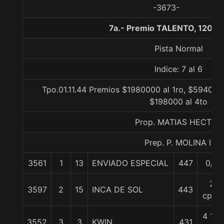
-3673-
7a.- Premio TALENTO, 1200 
Pista Normal
Indice: 7 al 6
Tpo.01.11.44 Premios $1980000 al 1ro, $594000
$198000 al 4to
Prop. MATIAS HECTOR
Prep. P. MOLINA I.
3561
1
13
ENVIADO ESPECIAL
447
0/0
2
3597
2
15
INCA DE SOL
443
cpos
4 1/2
3552
3
3
KWIN
431