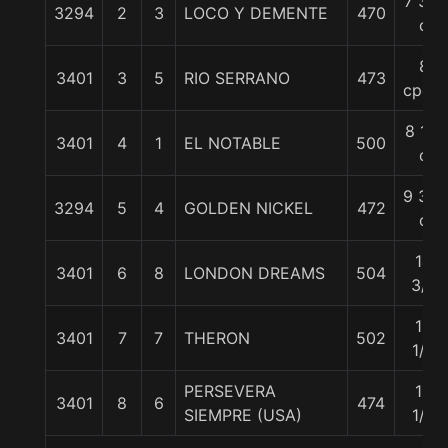
7 3/4
3294
2
3
LOCO Y DEMENTE
470
c
8
3401
3
5
RIO SERRANO
473
cpos.
8 1/4
3401
4
1
EL NOTABLE
500
c
9 3/4
3294
5
4
GOLDEN NICKEL
472
c
14
3401
6
8
LONDON DREAMS
504
3/4
19
3401
7
7
THERON
502
1/2
PERSEVERA
19
3401
8
6
474
SIEMPRE (USA)
1/2