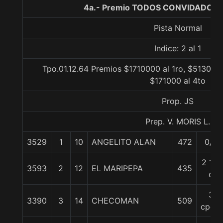
4a.- Premio TODOS CONVIDADOS, 
Pista Normal
Indice: 2 al 1
Tpo.01.12.64 Premios $1710000 al 1ro, $513000 
$171000 al 4to
Prop. JS
Prep. V. MORIS L.
3529
1
10
ANGELITO ALAN
472
0/0
2 1/4
3593
2
12
EL MARIPEPA
435
c
3
3390
3
14
CHECOMAN
509
cpos.