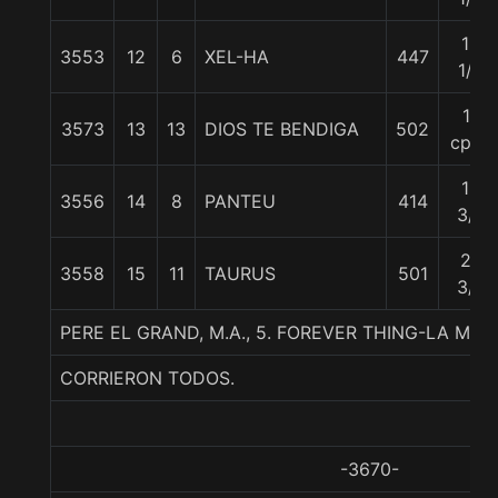
15
3553
12
6
XEL-HA
447
1/4
17
3573
13
13
DIOS TE BENDIGA
502
cpos
18
3556
14
8
PANTEU
414
3/4
20
3558
15
11
TAURUS
501
3/4
PERE EL GRAND, M.A., 5. FOREVER THING-LA MAM
CORRIERON TODOS.
-3670-