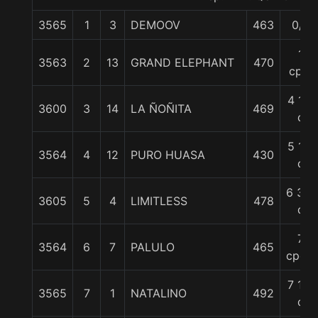
3565
1
3
DEMOOV
463
0/0
1
3563
2
13
GRAND ELEPHANT
470
cpo.
4 1/2
3600
3
14
LA ÑOÑITA
469
c
5 1/4
3564
4
12
PURO HUASA
430
c
6 3/4
3605
5
4
LIMITLESS
478
c
7
3564
6
7
PALULO
465
cpos.
7 1/4
3565
7
1
NATALINO
492
c