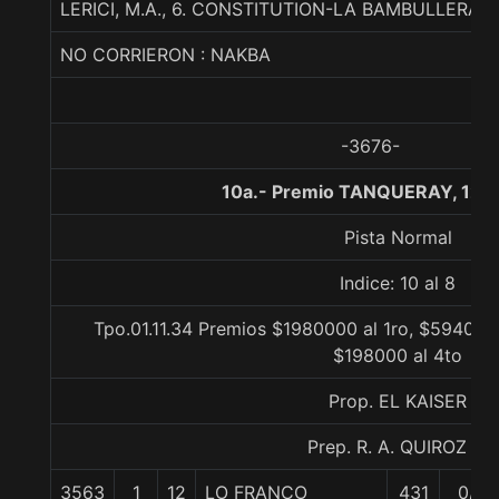
LERICI, M.A., 6. CONSTITUTION-LA BAMBULLER
NO CORRIERON : NAKBA
-3676-
10a.- Premio TANQUERAY, 120
Pista Normal
Indice: 10 al 8
Tpo.01.11.34 Premios $1980000 al 1ro, $594000
$198000 al 4to
Prop. EL KAISER
Prep. R. A. QUIROZ S.
3563
1
12
LO FRANCO
431
0/0