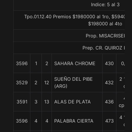
Indice: 5 al 3
Tpo.01.12.40 Premios $1980000 al 1ro, $594000
$198000 al 4to
Prop. MISACRISEI
Prep. CR. QUIROZ E.
3596
1
2
SAHARA CHROME
430
0/0
SUEÑO DEL PIBE
2 1/4
3529
2
12
432
(ARG)
c
4
3591
3
13
ALAS DE PLATA
436
cpos.
4 1/2
3596
4
4
PALABRA CIERTA
473
c