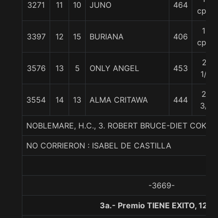
3271
11
10
JUNO
464
cpos
12
3397
12
15
BURIANA
406
cpos
21
3576
13
5
ONLY ANGEL
453
1/2
24
3554
14
13
ALMA CRITAWA
444
3/4
NOBLEMARE, H.C., 3. ROBERT BRUCE-DIET COKE
NO CORRIERON : ISABEL DE CASTILLA
-3669-
3a.- Premio TIENE EXITO, 120