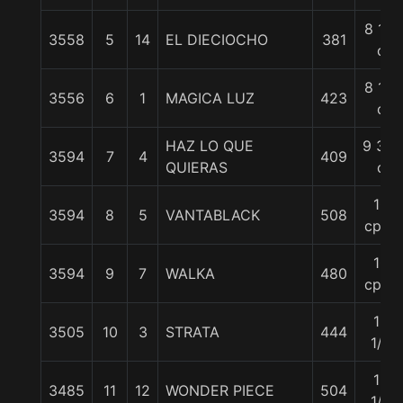
8 1/2
3558
5
14
EL DIECIOCHO
381
c
8 1/2
3556
6
1
MAGICA LUZ
423
c
HAZ LO QUE
9 3/4
3594
7
4
409
QUIERAS
c
10
3594
8
5
VANTABLACK
508
cpos
10
3594
9
7
WALKA
480
cpos
13
3505
10
3
STRATA
444
1/4
15
3485
11
12
WONDER PIECE
504
1/4