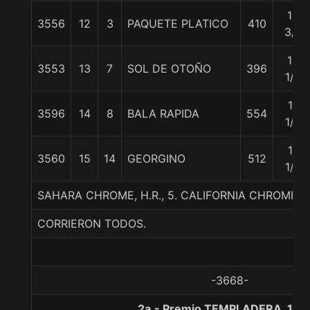
12
3556
12
3
PAQUETE PLATICO
410
3/4
16
3553
13
7
SOL DE OTOÑO
396
1/4
17
3596
14
8
BALA RAPIDA
554
1/2
17
3560
15
14
GEORGINO
512
1/2
SAHARA CHROME, H.R., 5. CALIFORNIA CHROME-
CORRIERON TODOS.
-3668-
2a.- Premio TEMPLADERA, 120