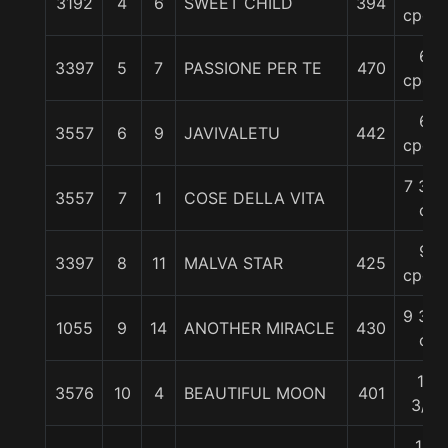
3192
4
6
SWEET CHILD
394
cpos.
6
3397
5
7
PASSIONE PER TE
470
cpos.
6
3557
6
9
JAVIVALETU
442
cpos.
7 3/4
3557
7
1
COSE DELLA VITA
c
9
3397
8
11
MALVA STAR
425
cpos.
9 3/4
1055
9
14
ANOTHER MIRACLE
430
c
11
3576
10
4
BEAUTIFUL MOON
401
3/4
12