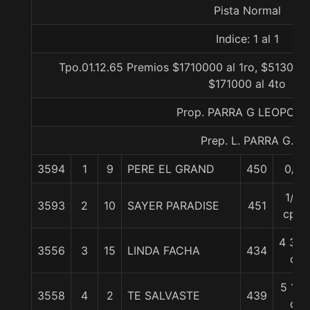
Pista Normal
Indice: 1 al 1
Tpo.01.12.65 Premios $1710000 al 1ro, $513000 
$171000 al 4to
Prop. PARRA G LEOPOL
Prep. L. PARRA G.
3594
1
9
PERE EL GRAND
450
0/0
1/2
3593
2
10
SAYER PARADISE
451
cpo
4 3/4
3556
3
15
LINDA FACHA
434
c
5 1/2
3558
4
2
TE SALVASTE
439
c