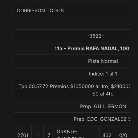
CORRIERON TODOS.
-3622-
11a.- Premio RAFA NADAL, 1000 
Pista Normal
Indice: 1 al 1
Tpo.00.57.72 Premios $1050000 al 1ro, $210000 al
$0 al 4to
Prop. GUILLERMON
Prep. EDO. GONZALEZ S.
GRANDE
2761
1
7
462
0/0
5