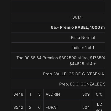
-3617-
6a.- Premio RABEL, 1000 metr
Pista Normal
Indice: 1 al 1
Tpo.00.58.64 Premios $892500 al 1ro, $178500 al
$44625 al 4to
Prop. VALLEJOS DE G. YESENIA (
Prep. EDO. GONZALEZ S.
3448
1
5
ALDRIN
509
0/0
5
1/2
3542
2
6
FURAT
504
5
Pcz