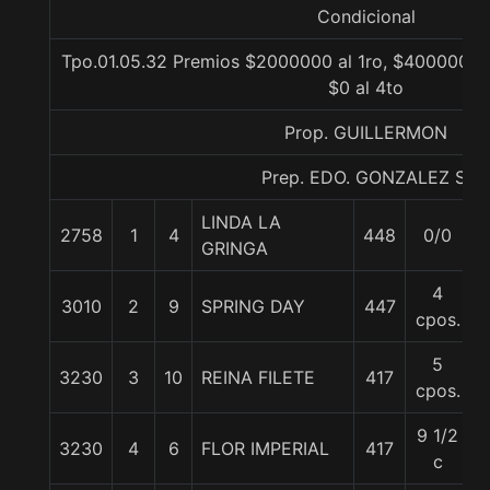
Condicional
Tpo.01.05.32 Premios $2000000 al 1ro, $400000 al
$0 al 4to
Prop. GUILLERMON
Prep. EDO. GONZALEZ S.
LINDA LA
2758
1
4
448
0/0
5
GRINGA
4
3010
2
9
SPRING DAY
447
5
cpos.
5
3230
3
10
REINA FILETE
417
5
cpos.
9 1/2
3230
4
6
FLOR IMPERIAL
417
5
c