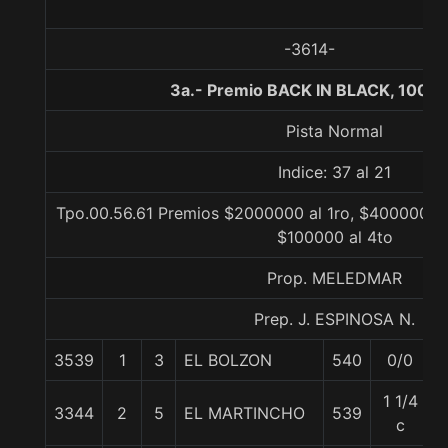
-3614-
3a.- Premio BACK IN BLACK, 1000 
Pista Normal
Indice: 37 al 21
Tpo.00.56.61 Premios $2000000 al 1ro, $400000 al
$100000 al 4to
Prop. MELEDMAR
Prep. J. ESPINOSA N.
3539
1
3
EL BOLZON
540
0/0
5
1 1/4
3344
2
5
EL MARTINCHO
539
6
c