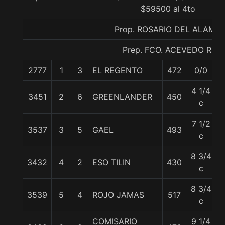
$59500 al 4to
Prop. ROSARIO DEL ALAMO
Prep. FCO. ACEVEDO R.
2777
1
3
EL REGENTO
472
0/0
5
4 1/4
3451
2
6
GREENLANDER
450
5
c
7 1/2
3537
3
5
GAEL
493
5
c
8 3/4
3432
4
2
ESO TILIN
430
5
c
8 3/4
3539
5
4
ROJO JAMAS
517
5
c
COMISARIO
9 1/4