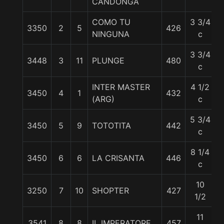
CANDONGA
COMO TU
3 3/4
3350
2
5
426
5
NINGUNA
c
3 3/4
3448
3
11
PLUNGE
480
5
c
INTER MASTER
4 1/2
3450
4
1
432
5
(ARG)
c
5 3/4
3450
5
9
TOTOTITA
442
5
c
8 1/4
3450
6
6
LA CRISANTA
446
5
c
10
3250
7
10
SHOPTER
427
5
1/2
11
3541
8
8
IL IMPERATORE
457
5