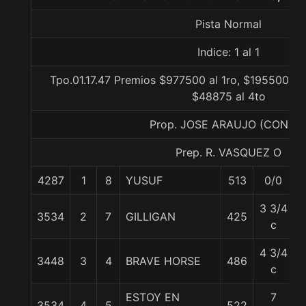
Pista Normal
Indice: 1 al 1
Tpo.01.17.47 Premios $977500 al 1ro, $195500 al 
$48875 al 4to
Prop. JOSE ARAUJO (CONCE
Prep. R. VASQUEZ O
4287
1
8
YUSUF
513
0/0
5
3 3/4
3534
2
7
GILLIGAN
425
5
c
4 3/4
3448
3
4
BRAVE HORSE
486
5
c
ESTOY EN
7
3534
4
5
522
5