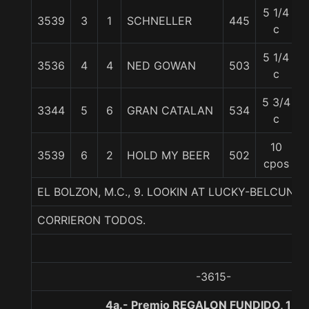
5 1/4
3539
3
1
SCHNELLER
445
5
c
5 1/4
3536
4
4
NED GOWAN
503
5
c
5 3/4
3344
5
6
GRAN CATALAN
534
5
c
10
3539
6
2
HOLD MY BEER
502
5
cpos
EL BOLZON, M.C., 9. LOOKIN AT LUCKY-BELCUN
CORRIERON TODOS.
-3615-
4a.- Premio REGALON FUNDIDO, 130