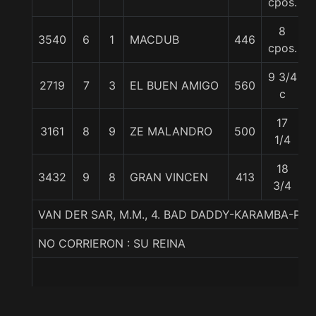
cpos.
8
3540
6
1
MACDUB
446
5
cpos.
9 3/4
2719
7
3
EL BUEN AMIGO
560
5
c
17
3161
8
9
ZE MALANDRO
500
5
1/4
18
3432
9
8
GRAN VINCEN
413
5
3/4
VAN DER SAR, M.M., 4. BAD DADDY-KARAMBA-P
NO CORRIERON : SU REINA