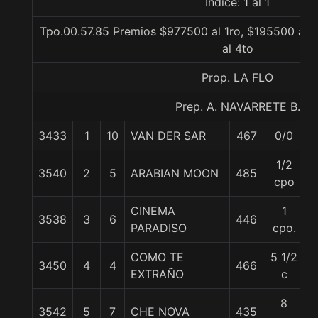
Indice: 1 al 1
Tpo.00.57.85 Premios $977500 al 1ro, $195500 al 2
al 4to
Prop. LA FLO
Prep. A. NAVARRETE B.
3433
1
10
VAN DER SAR
467
0/0
5
1/2
3540
2
5
ARABIAN MOON
485
5
cpo
CINEMA
1
3538
3
6
446
5
PARADISO
cpo.
COMO TE
5 1/2
3450
4
4
466
5
EXTRAÑO
c
8
3542
5
7
CHE NOVA
435
5