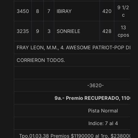
9 1/2
3450
8
7
IBIRAY
420
5
c
13
3235
9
3
SONRIELE
428
5
cpos
FRAY LEON, M.M., 4. AWESOME PATRIOT-POP DIV
CORRIERON TODOS.
-3620-
9a.- Premio RECUPERADO, 1100 m
Pista Normal
Indice: 7 al 4
Tpo.01.03.38 Premios $1190000 al 1ro, $238000 al