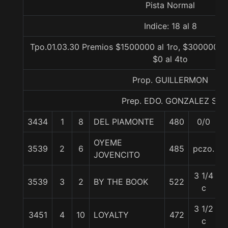
Pista Normal
Indice: 18 al 8
Tpo.01.03.30 Premios $1500000 al 1ro, $300000 al
$0 al 4to
Prop. GUILLERMON
Prep. EDO. GONZALEZ S.
3434
1
8
DEL PIAMONTE
480
0/0
5
OYEME
3539
2
6
485
pczo.
5
JOVENCITO
3 1/4
3539
3
2
BY THE BOOK
522
5
c
3 1/2
3451
4
10
LOYALTY
472
5
c