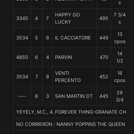
c
HAPPY GO
7 3/4
3345
4
7
495
5
LUCKY
c
13
3534
5
6
IL CACCIATORE
449
5
cpos
14
4850
6
4
PARVIN
470
5
1/2
VENTI
16
3534
7
8
452
5
PERCENTO
cpos
29
----
8
3
SAN MARTIN DT
445
5
3/4
YEYELY, M.C., 4. FOREVER THING-GRANATE CHEC
NO CORRIERON : NANNY POPPINS THE QUEEN CL