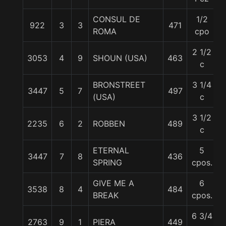
CONSUL DE
1/2
922
3
3
471
5
ROMA
cpo
2 1/2
3053
4
9
SHOUN (USA)
463
5
c
BRONSTREET
3 1/4
3447
5
7
497
5
(USA)
c
3 1/2
2235
6
2
ROBBEN
489
5
c
ETERNAL
5
3447
7
8
436
5
SPRING
cpos.
GIVE ME A
6
3538
8
4
484
5
BREAK
cpos.
6 3/4
2763
9
1
PIERA
449
5