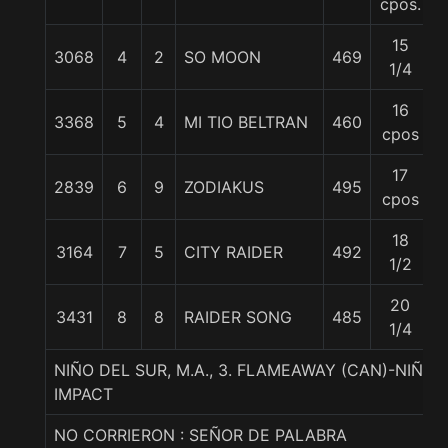
cpos.
15
3068
4
2
SO MOON
469
5
1/4
16
3368
5
4
MI TIO BELTRAN
460
5
cpos
17
2839
6
9
ZODIAKUS
495
5
cpos
18
3164
7
5
CITY RAIDER
492
5
1/2
20
3431
8
8
RAIDER SONG
485
5
1/4
NIÑO DEL SUR, M.A., 3. FLAMEAWAY (CAN)-NIÑA 
IMPACT
NO CORRIERON : SEÑOR DE PALABRA