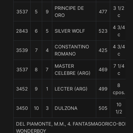
PRINCIPE DE
3 1/2
3537
5
9
477
5
ORO
c
4 3/4
2843
6
5
SILVER WOLF
523
6
c
CONSTANTINO
4 3/4
3539
7
4
425
5
ROMANO
c
MASTER
7 1/4
3537
8
7
469
5
CELEBRE (ARG)
c
8
3452
9
1
LECTER (ARG)
499
5
cpos.
10
3450
10
3
DULZONA
505
5
1/2
DEL PIAMONTE, M.M., 4. FANTASMAGORICO-BONI
WONDERBOY