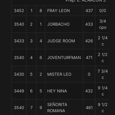
Prep. E. ALARCON J.
3452
1
8
FRAY LEON
437
0/0
5
3/4
3540
2
1
JORBACHO
433
5
cpo
2 1/4
3433
3
4
JUDGE ROOM
426
5
c
2 1/2
3540
4
6
JOVENTURFMAN
471
5
c
7 3/4
3430
5
2
MISTER LEO
0
5
c
9 1/4
3449
6
5
HEY NINA
432
5
c
SEÑORITA
9 1/2
3540
7
9
461
5
ROMANA
c