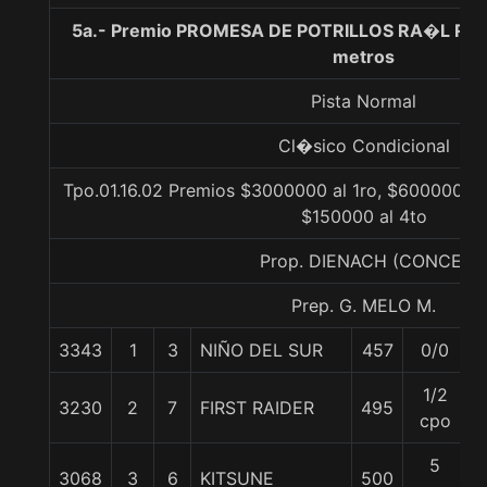
5a.- Premio PROMESA DE POTRILLOS RA�L R�
metros
Pista Normal
Cl�sico Condicional
Tpo.01.16.02 Premios $3000000 al 1ro, $600000 al
$150000 al 4to
Prop. DIENACH (CONCE)
Prep. G. MELO M.
3343
1
3
NIÑO DEL SUR
457
0/0
5
1/2
3230
2
7
FIRST RAIDER
495
5
cpo
5
3068
3
6
KITSUNE
500
5