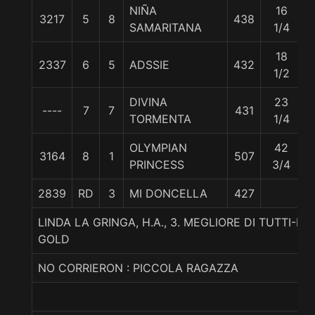
NIÑA
16
3217
5
8
438
5
SAMARITANA
1/4
18
2337
6
5
ADSSIE
432
5
1/2
DIVINA
23
----
7
7
431
5
TORMENTA
1/4
OLYMPIAN
42
3164
8
1
507
5
PRINCESS
3/4
2839
RD
3
MI DONCELLA
427
5
LINDA LA GRINGA, H.A., 3. MEGLIORE DI TUTTI-H
GOLD
NO CORRIERON : PICCOLA RAGAZZA