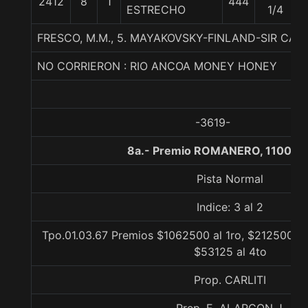
2412
8
1
444
5
ESTRECHO
1/4
FRESCO, M.M., 5. MAYAKOVSKY-FINLAND-SIR CAT
NO CORRIERON : RIO ANCOA MONEY HONEY
-3619-
8a.- Premio ROMANERO, 1100 m
Pista Normal
Indice: 3 al 2
Tpo.01.03.67 Premios $1062500 al 1ro, $212500 al
$53125 al 4to
Prop. CARLITI