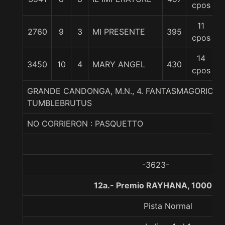
cpos
11
2760
9
3
MI PRESENTE
395
5
cpos
14
3450
10
4
MARY ANGEL
430
5
cpos
GRANDE CANDONGA, M.N., 4. FANTASMAGORICO-A
TUMBLEBRUTUS
NO CORRIERON : PASQUETTO
-3623-
12a.- Premio RAYHANA, 1000 me
Pista Normal