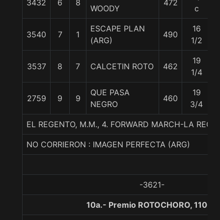
3432
6
8
472
5
WOODY
c
ESCAPE PLAN
16
3540
7
1
490
5
(ARG)
1/2
19
3537
8
7
CALCETIN ROTO
462
5
1/4
QUE PASA
19
2759
9
9
460
5
NEGRO
3/4
EL REGENTO, M.M., 4. FORWARD MARCH-LA REGE
NO CORRIERON : IMAGEN PERFECTA (ARG)
-3621-
10a.- Premio ROTOCHORO, 1100 