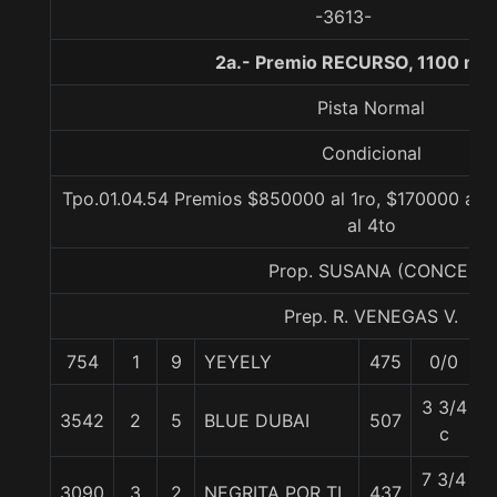
-3613-
2a.- Premio RECURSO, 1100 me
Pista Normal
Condicional
Tpo.01.04.54 Premios $850000 al 1ro, $170000 al 2
al 4to
Prop. SUSANA (CONCE)
Prep. R. VENEGAS V.
754
1
9
YEYELY
475
0/0
5
3 3/4
3542
2
5
BLUE DUBAI
507
5
c
7 3/4
3090
3
2
NEGRITA POR TI
437
5