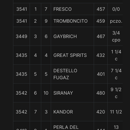
3541
1
7
FRESCO
457
0/0
5
3541
2
9
TROMBONCITO
459
pczo.
5
3/4
3449
3
6
GAYBRICH
467
5
cpo
1 1/4
3435
4
4
GREAT SPIRITS
432
5
c
DESTELLO
7 1/4
3435
5
5
401
5
FUGAZ
c
9 1/2
3542
6
10
SIRANAY
480
5
c
3542
7
3
KANDOR
420
11 1/2
5
PERLA DEL
13