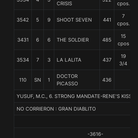
CRISIS
cpos.
7
3542
5
9
SHOOT SEVEN
441
5
cpos.
15
3431
6
6
THE SOLDIER
485
5
cpos
19
3534
7
3
LA LALITA
437
5
3/4
DOCTOR
110
SN
1
436
5
PICASSO
YUSUF, M.C., 6. STRONG MANDATE-RENE'S KISSE
NO CORRIERON : GRAN DIABLITO
-3616-