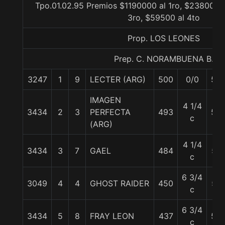
Tpo.01.02.95 Premios $1190000 al 1ro, $238000 a
3ro, $59500 al 4to
Prop. LOS LEONES
Prep. C. NORAMBUENA B.
3247
1
9
LECTER (ARG)
500
0/0
55
IMAGEN
4 1/4
3434
2
3
PERFECTA
493
54
c
(ARG)
4 1/4
3434
3
7
GAEL
484
57
c
6 3/4
3049
4
4
GHOST RAIDER
450
57
c
6 3/4
3434
5
8
FRAY LEON
437
53
c