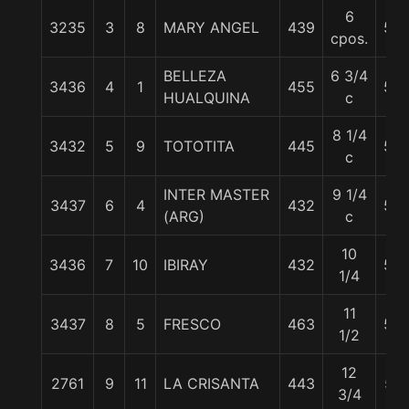
6
3235
3
8
MARY ANGEL
439
56
cpos.
BELLEZA
6 3/4
3436
4
1
455
55
HUALQUINA
c
8 1/4
3432
5
9
TOTOTITA
445
56
c
INTER MASTER
9 1/4
3437
6
4
432
56
(ARG)
c
10
3436
7
10
IBIRAY
432
59
1/4
11
3437
8
5
FRESCO
463
55
1/2
12
2761
9
11
LA CRISANTA
443
57
3/4