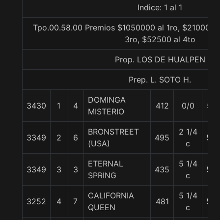
Indice: 1 al 1
Tpo.00.58.00 Premios $1050000 al 1ro, $210000 a
3ro, $52500 al 4to
Prop. LOS DE HUALPEN
Prep. L. SOTO H.
DOMINGA
3430
1
4
412
0/0
57
MISTERIO
BRONSTREET
2 1/4
3349
2
6
495
56
(USA)
c
ETERNAL
5 1/4
3349
3
3
435
56
SPRING
c
CALIFORNIA
5 1/4
3252
4
7
481
56
QUEEN
c