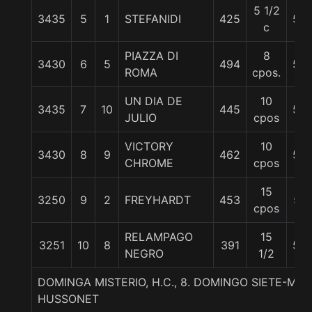
5 1/2
3435
5
1
STEFANIDI
425
56
c
PIAZZA DI
8
3430
6
5
494
56
ROMA
cpos.
UN DIA DE
10
3435
7
10
445
56
JULIO
cpos
VICTORY
10
3430
8
9
462
56
CHROME
cpos
15
3250
9
2
FREYHARDT
453
57
cpos
RELAMPAGO
15
3251
10
8
391
56
NEGRO
1/2
DOMINGA MISTERIO, H.C., 8. DOMINGO SIETE-MI
HUSSONET