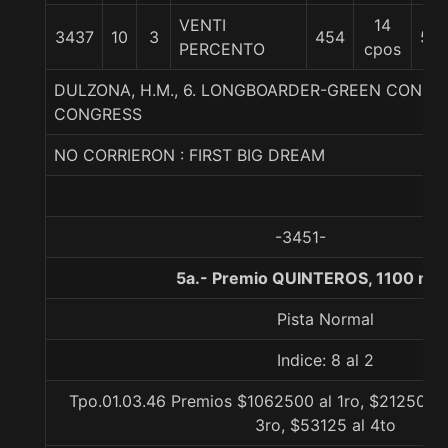
VENTI
14
3437
10
3
454
56
PERCENTO
cpos
DULZONA, H.M., 6. LONGBOARDER-GREEN CONGR
CONGRESS
NO CORRIERON : FIRST BIG DREAM
-3451-
5a.- Premio QUINTEROS, 1100 me
Pista Normal
Indice: 8 al 2
Tpo.01.03.46 Premios $1062500 al 1ro, $212500 a
3ro, $53125 al 4to