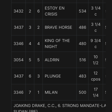
ESTOY EN
3 1/4
3432
2
6
534
57
CRISIS
c
3 1/4
3437
3
2
BRAVE HORSE
486
58
c
KING OF THE
9 3/4
3346
4
4
480
58
NIGHT
c
10
3054
5
5
ALDRIN
516
56
1/2
12
3437
6
3
PLUNGE
483
57
cpos
17
3346
7
1
MILAN
500
54
1/4
JOAKING DRAKE, C.C., 6. STRONG MANDATE-LA P
SUDAN (IRE)