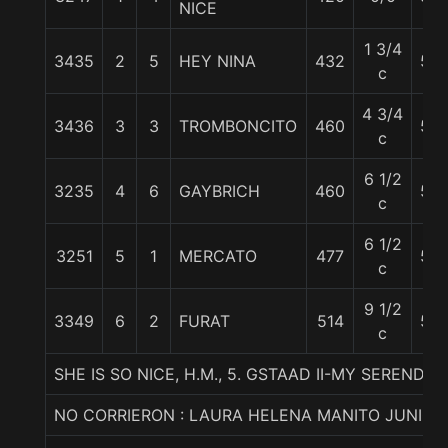
NICE
1 3/4
3435
2
5
HEY NINA
432
59
c
4 3/4
3436
3
3
TROMBONCITO
460
56
c
6 1/2
3235
4
6
GAYBRICH
460
56
c
6 1/2
3251
5
1
MERCATO
477
55
c
9 1/2
3349
6
2
FURAT
514
55
c
SHE IS SO NICE, H.M., 5. GSTAAD II-MY SERENDIPI
NO CORRIERON : LAURA HELENA MANITO JUNIOR