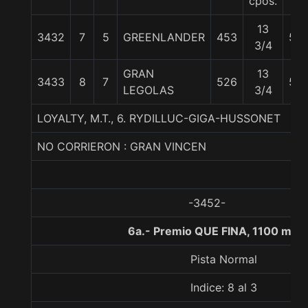
cpos.
13
3432
7
5
GREENLANDER
453
59
3/4
GRAN
13
3433
8
7
526
56
LEGOLAS
3/4
LOYALTY, M.T., 6. RYDILLUC-GIGA-HUSSONET
NO CORRIERON : GRAN VINCEN
-3452-
6a.- Premio QUE FINA, 1100 met
Pista Normal
Indice: 8 al 3