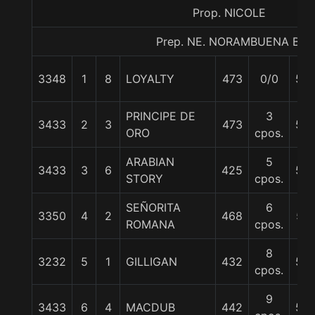
Prop. NICOLE
Prep. NE. NORAMBUENA B.
3348
1
8
LOYALTY
473
0/0
56
PRINCIPE DE
3
3433
2
3
473
59
ORO
cpos.
ARABIAN
5
3433
3
6
425
58
STORY
cpos.
SEÑORITA
6
3350
4
2
468
57
ROMANA
cpos.
8
3232
5
1
GILLIGAN
432
55
cpos.
9
3433
6
4
MACDUB
442
56