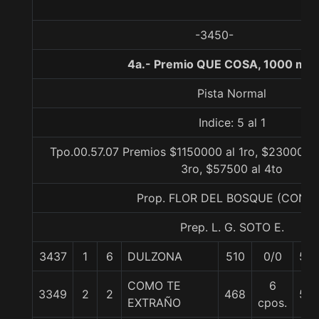
-3450-
4a.- Premio QUE COSA, 1000 met
Pista Normal
Indice: 5 al 1
Tpo.00.57.07 Premios $1150000 al 1ro, $230000 a
3ro, $57500 al 4to
Prop. FLOR DEL BOSQUE (CONC
Prep. L. G. SOTO E.
3437
1
6
DULZONA
510
0/0
59
COMO TE
6
3349
2
2
468
56
EXTRAÑO
cpos.