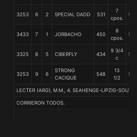
7
3253
6
2
SPECIAL DADD
531
56
cpos.
8
3433
7
1
JORBACHO
450
55
cpos.
9 3/4
3325
8
5
CIBERFLY
434
55
c
STRONG
13
3253
9
6
548
58
CACIQUE
1/2
LECTER (ARG), M.M., 4. SEAHENGE-LIPZIG-SOUT
CORRIERON TODOS.