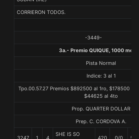
CORRIERON TODOS.
-3449-
3a.- Premio QUIQUE, 1000 metr
Pista Normal
Indice: 3 al 1
Tpo.00.57.27 Premios $892500 al 1ro, $178500 al 
$44625 al 4to
Prop. QUARTER DOLLAR
Prep. C. CORDOVA A.
SHE IS SO
3247
1
4
420
0/0
56