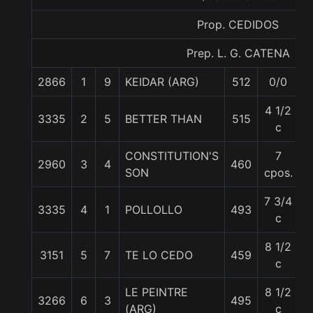
Prop. CEDIDOS
Prep. L. G. CATENA
2866
1
9
KEIDAR (ARG)
512
0/0
5
4 1/2
3335
2
5
BETTER THAN
515
5
c
CONSTITUTION'S
7
2960
3
4
460
5
SON
cpos.
7 3/4
3335
4
1
POLLOLLO
493
5
c
8 1/2
3151
5
7
TE LO CEDO
459
5
c
LE PEINTRE
8 1/2
3266
6
3
495
5
(ARG)
c