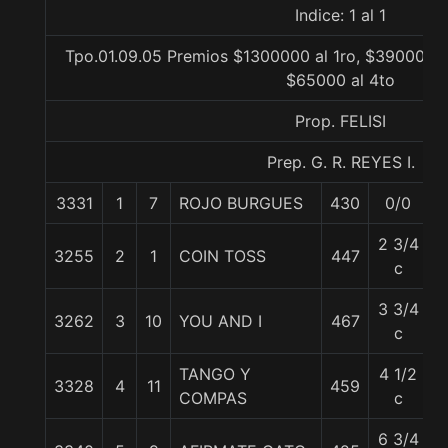
Indice: 1 al 1
Tpo.01.09.05 Premios $1300000 al 1ro, $390000 a
$65000 al 4to
Prop. FELISI
Prep. G. R. REYES I.
3331
1
7
ROJO BURGUES
430
0/0
5
2 3/4
3255
2
1
COIN TOSS
447
5
c
3 3/4
3262
3
10
YOU AND I
467
5
c
TANGO Y
4 1/2
3328
4
11
459
5
COMPAS
c
6 3/4