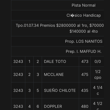
Pista Normal
Cl�sico Handicap
Tpo.01.07.34 Premios $2800000 al 1ro, $700000 a
$140000 al 4to
Prop. LOS NANITOS
Prep. I. MAFFUD H.
3243
1
2
DALE TOTO
473
0/0
5
1/2
3243
2
3
MCCLANE
475
6
cpo
4 1/4
3243
3
5
SUEÑO CHILOTE
435
5
c
4 1/2
3243
4
6
DOPPLER
480
5
c