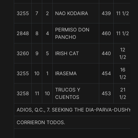
3255
7
2
NAO KODAIRA
439
11 1/2
5
PERMISO DON
2848
8
4
460
11 1/2
5
PANCHO
12
3260
9
5
IRISH CAT
440
5
1/2
16
3255
10
1
IRASEMA
454
5
1/2
TRUCOS Y
21
3258
11
10
453
5
CUENTOS
1/2
ADIOS, Q.C., 7. SEEKING THE DIA-PARVA-DUSHYA
CORRIERON TODOS.