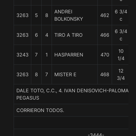
ANDREI
6 3/4
3263
5
8
462
5
BOLKONSKY
c
6 3/4
3263
6
4
TIRO A TIRO
466
5
c
10
3243
7
1
HASPARREN
470
6
1/4
12
3263
8
7
MISTER E
468
5
3/4
DALE TOTO, C.C., 4. IVAN DENISOVICH-PALOMA S
PEGASUS
CORRIERON TODOS.
-3444-