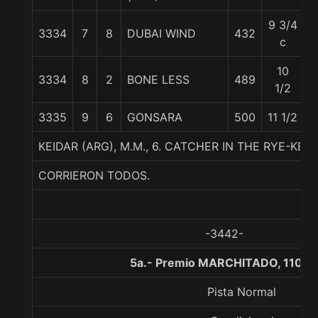
9 3/4
3334
7
8
DUBAI WIND
432
5
c
10
3334
8
2
BONE LESS
489
5
1/2
3335
9
6
GONSARA
500
11 1/2
5
KEIDAR (ARG), M.M., 6. CATCHER IN THE RYE-KE
CORRIERON TODOS.
-3442-
5a.- Premio MARCHITADO, 1100 
Pista Normal