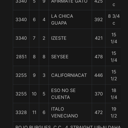
3340
5
9
AFIRMATE GATO
425
5
c
LA CHICA
8 3/4
3340
6
4
392
5
GUAPA
c
15
3340
7
2
IZESTE
421
5
1/4
15
2851
8
8
SEYSEE
478
5
1/4
15
3255
9
3
CALIFORNIACAT
446
5
1/2
ESO NO SE
18
3255
10
5
370
5
CUENTA
1/4
ITALO
19
3328
11
6
472
5
VENECIANO
1/2
ROJO BURGUES, C.C., 4. STRAIGHT UP-ALDAHARA