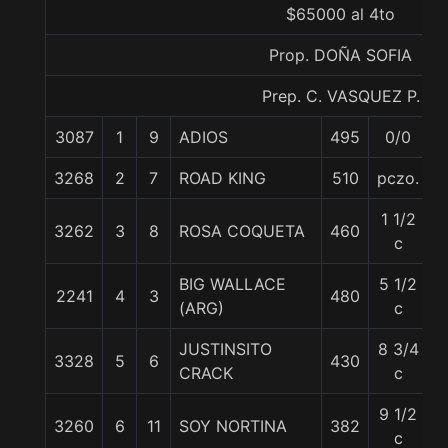
$65000 al 4to
Prop. DOÑA SOFIA
Prep. C. VASQUEZ P.
3087
1
9
ADIOS
495
0/0
5
3268
2
7
ROAD KING
510
pczo.
5
1 1/2
3262
3
8
ROSA COQUETA
460
5
c
BIG WALLACE
5 1/2
2241
4
3
480
5
(ARG)
c
JUSTINSITO
8 3/4
3328
5
6
430
5
CRACK
c
9 1/2
3260
6
11
SOY NORTINA
382
5
c