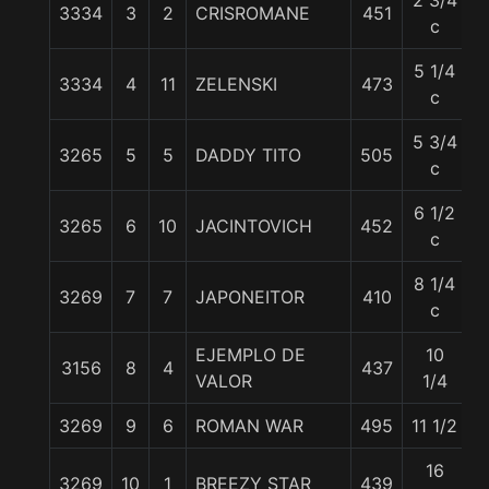
2 3/4
3334
3
2
CRISROMANE
451
5
c
5 1/4
3334
4
11
ZELENSKI
473
5
c
5 3/4
3265
5
5
DADDY TITO
505
5
c
6 1/2
3265
6
10
JACINTOVICH
452
5
c
8 1/4
3269
7
7
JAPONEITOR
410
5
c
EJEMPLO DE
10
3156
8
4
437
5
VALOR
1/4
3269
9
6
ROMAN WAR
495
11 1/2
5
16
3269
10
1
BREEZY STAR
439
5