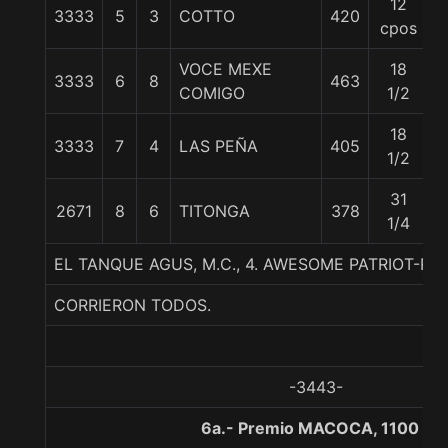
12
3333
5
3
COTTO
420
5
cpos
VOCE MEXE
18
3333
6
8
463
5
COMIGO
1/2
18
3333
7
4
LAS PEÑA
405
5
1/2
31
2671
8
6
TITONGA
378
5
1/4
EL TANQUE AGUS, M.C., 4. AWESOME PATRIOT-RI
CORRIERON TODOS.
-3443-
6a.- Premio MACOCA, 1100 me