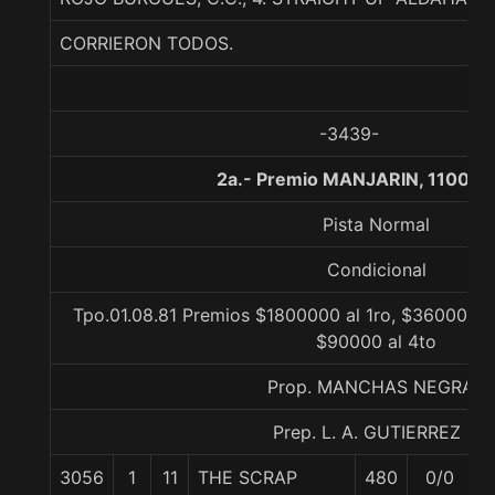
CORRIERON TODOS.
-3439-
2a.- Premio MANJARIN, 1100 m
Pista Normal
Condicional
Tpo.01.08.81 Premios $1800000 al 1ro, $360000 al
$90000 al 4to
Prop. MANCHAS NEGRAS
Prep. L. A. GUTIERREZ P.
3056
1
11
THE SCRAP
480
0/0
5