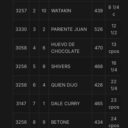
8 1/4
3257
2
10
WATAKIN
439
5
c
12
3330
3
2
PARIENTE JUAN
526
5
1/2
HUEVO DE
13
3058
4
6
470
5
CHOCOLATE
cpos
16
3256
5
8
SHIVERS
468
5
1/4
22
3256
6
4
QUIEN DIJO
426
5
1/4
23
3147
7
1
DALE CURRY
465
5
cpos
24
3256
8
9
BETONE
434
5
cpos