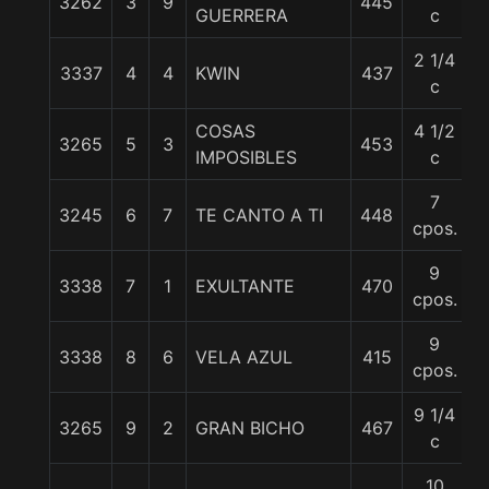
3262
3
9
445
5
GUERRERA
c
2 1/4
3337
4
4
KWIN
437
5
c
COSAS
4 1/2
3265
5
3
453
5
IMPOSIBLES
c
7
3245
6
7
TE CANTO A TI
448
5
cpos.
9
3338
7
1
EXULTANTE
470
5
cpos.
9
3338
8
6
VELA AZUL
415
5
cpos.
9 1/4
3265
9
2
GRAN BICHO
467
5
c
10