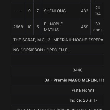
26
----
9
7
SHENLONG
432
5
1/4
EL NOBLE
33
2668
10
5
459
5
MATIUS
cpos
THE SCRAP, M.C., 3. IMPERIA II-NOCHE ESPERAD
NO CORRIERON : CREO EN EL
-3440-
3a.- Premio MAGO MERLIN, 1100 
Pista Normal
Indice: 26 al 17