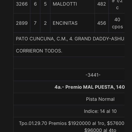
9 1/2
3266
6
5
MALDOTTI
482
5
c
40
2899
7
2
ENCINITAS
456
5
cpos
PATO CUNCUNA, C.M., 4. GRAND DADDY-ASHUA-
CORRIERON TODOS.
-3441-
4a.- Premio MAL PUESTA, 1400 
Pista Normal
Indice: 14 al 10
Tpo.01.29.70 Premios $1920000 al 1ro, $576000 a
$96000 al 4to