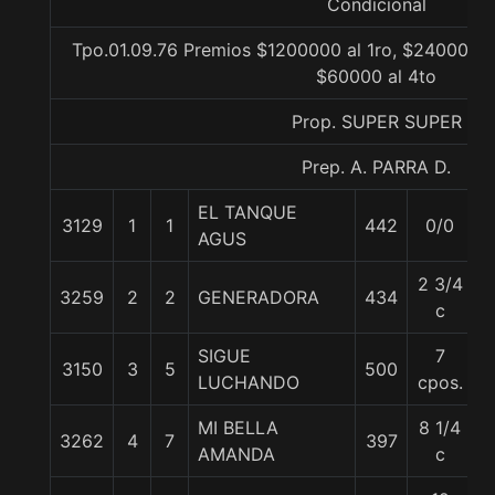
Condicional
Tpo.01.09.76 Premios $1200000 al 1ro, $240000 a
$60000 al 4to
Prop. SUPER SUPER
Prep. A. PARRA D.
EL TANQUE
3129
1
1
442
0/0
5
AGUS
2 3/4
3259
2
2
GENERADORA
434
5
c
SIGUE
7
3150
3
5
500
5
LUCHANDO
cpos.
MI BELLA
8 1/4
3262
4
7
397
5
AMANDA
c