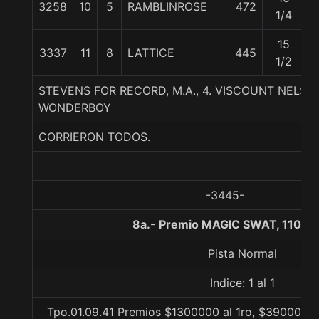
3258
10
5
RAMBLINROSE
472
5
1/4
15
3337
11
8
LATTICE
445
5
1/2
STEVENS FOR RECORD, M.A., 4. VISCOUNT NELS
WONDERBOY
CORRIERON TODOS.
-3445-
8a.- Premio MAGIC SWAT, 1100 
Pista Normal
Indice: 1 al 1
Tpo.01.09.41 Premios $1300000 al 1ro, $390000 al