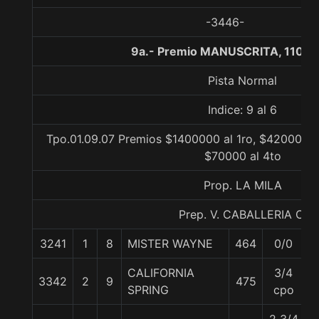
-3446-
9a.- Premio MANUSCRITA, 1100 
Pista Normal
Indice: 9 al 6
Tpo.01.09.07 Premios $1400000 al 1ro, $420000 a
$70000 al 4to
Prop. LA MILA
Prep. V. CABALLERIA C.
3241
1
8
MISTER WAYNE
464
0/0
5
CALIFORNIA
3/4
3342
2
9
475
5
SPRING
cpo