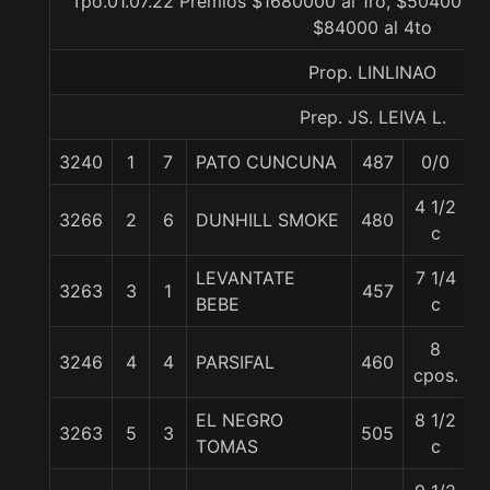
Tpo.01.07.22 Premios $1680000 al 1ro, $504000 a
$84000 al 4to
Prop. LINLINAO
Prep. JS. LEIVA L.
3240
1
7
PATO CUNCUNA
487
0/0
5
4 1/2
3266
2
6
DUNHILL SMOKE
480
5
c
LEVANTATE
7 1/4
3263
3
1
457
6
BEBE
c
8
3246
4
4
PARSIFAL
460
5
cpos.
EL NEGRO
8 1/2
3263
5
3
505
6
TOMAS
c