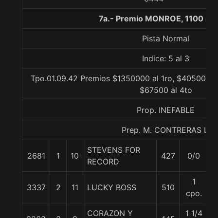
7a.- Premio MONROE, 1100 me
Pista Normal
Indice: 5 al 3
Tpo.01.09.42 Premios $1350000 al 1ro, $405000 a
$67500 al 4to
Prop. INEFABLE
Prep. M. CONTRERAS L.
STEVENS FOR
2681
1
10
427
0/0
5
RECORD
1
3337
2
11
LUCKY BOSS
510
5
cpo.
CORAZON Y
1 1/4