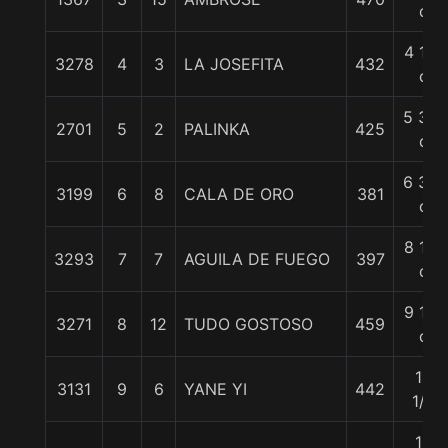
c
4 1/2
3278
4
3
LA JOSEFITA
432
c
5 3/4
2701
5
2
PALINKA
425
c
6 3/4
3199
6
8
CALA DE ORO
381
c
8 1/4
3293
7
7
AGUILA DE FUEGO
397
c
9 1/2
3271
8
12
TUDO GOSTOSO
459
c
12
3131
9
6
YANE YI
442
1/2
13