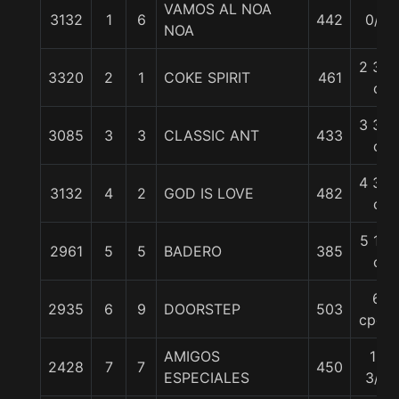
VAMOS AL NOA
3132
1
6
442
0/0
NOA
2 3/4
3320
2
1
COKE SPIRIT
461
c
3 3/4
3085
3
3
CLASSIC ANT
433
c
4 3/4
3132
4
2
GOD IS LOVE
482
c
5 1/4
2961
5
5
BADERO
385
c
6
2935
6
9
DOORSTEP
503
cpos.
AMIGOS
13
2428
7
7
450
ESPECIALES
3/4