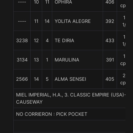
----
10
11
OPHIRA
406
cpos
14
----
11
14
YOLITA ALEGRE
392
1/4
14
3238
12
4
TE DIRIA
433
1/2
18
3134
13
1
MARULINA
391
cpos
25
2566
14
5
ALMA SENSEI
405
cpos
MIEL IMPERIAL, H.A., 3. CLASSIC EMPIRE (USA)-
CAUSEWAY
NO CORRIERON : PICK POCKET