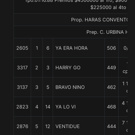
Tpo.01:16.88 Premios $4500000 al 1ro, $900000
$225000 al 4to
Prop. HARAS CONVENTO V
Prep. C. URBINA H.
2605
1
6
YA ERA HORA
506
0/0
1
3317
2
3
HARRY GO
449
cpo.
1 1/2
3137
3
5
BRAVO NINO
462
c
4 1/2
2823
4
14
YA LO VI
468
c
7 1/2
2876
5
12
VENTIDUE
444
c