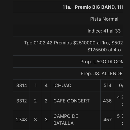
11a.- Premio BIG BAND, 1100
Pista Normal
Indice: 41 al 33
Tpo.01:02.42 Premios $2510000 al 1ro, $502000
$125500 al 4to
Prop. LAGO DI COMO
Prep. JS. ALLENDE F.
3314
1
4
ICHUAC
514
0/0
4 3/4
3312
2
2
CAFE CONCERT
436
c
CAMPO DE
5 3/4
2748
3
3
457
BATALLA
c