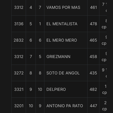
7 1/2
3312
4
7
VAMOS POR MAS
461
c
8
3136
5
1
EL MENTALISTA
478
cpos.
9
2832
6
6
EL MERO MERO
465
cpos.
9
3312
7
5
GRIEZMANN
458
cpos.
9 1/2
3272
8
8
SOTO DE ANGOL
435
c
16
3321
9
10
DELPIERO
482
cpos
22
3201
10
9
ANTONIO PA RATO
447
cpos