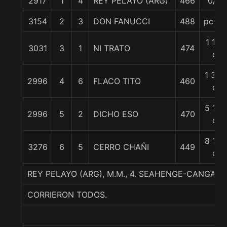
2917
1
4
REY PELAYO (ARG)
466
0/0
3154
2
3
DON FANUCCI
488
pczo.
1 1/4
3031
3
1
NI TRATO
474
c
1 3/4
2996
4
6
FLACO TITO
460
c
5 1/4
2996
5
2
DICHO ESO
470
c
8 1/4
3276
6
5
CERRO CHAÑI
449
c
REY PELAYO (ARG), M.M., 4. SEAHENGE-CANGAS
CORRIERON TODOS.