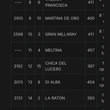
----
8
6
411
FRANCISCA
c
8 1/4
2910
9
10
MARTINA DE ORO
400
c
8 1/2
2566
10
3
GRAN MILLARAY
411
c
10
----
11
4
MELTINA
457
1/2
CHICA DEL
11
3192
12
15
397
LUCERO
cpos
12
3013
13
8
DI ALBA
404
cpos
12
3131
14
2
LA RATON
393
1/2