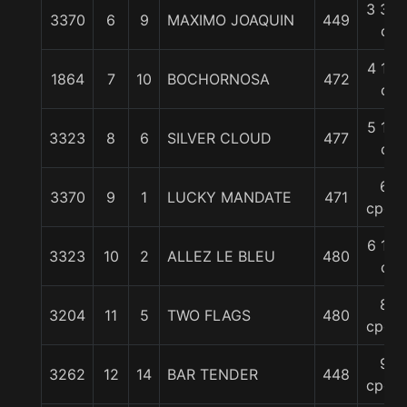
3 3/4
3370
6
9
MAXIMO JOAQUIN
449
c
4 1/4
1864
7
10
BOCHORNOSA
472
c
5 1/4
3323
8
6
SILVER CLOUD
477
c
6
3370
9
1
LUCKY MANDATE
471
cpos.
6 1/4
3323
10
2
ALLEZ LE BLEU
480
c
8
3204
11
5
TWO FLAGS
480
cpos.
9
3262
12
14
BAR TENDER
448
cpos.