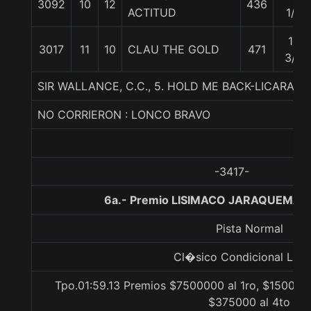
3092
10
12
436
ACTITUD
1/2
12
3017
11
10
CLAU THE GOLD
471
3/4
SIR WALLANCE, C.C., 5. HOLD ME BACK-LICARAY
NO CORRIERON : LONCO BRAVO
-3417-
6a.- Premio LISIMACO JARAQUEMADA
Pista Normal
Cl�sico Condicional List
Tpo.01:59.13 Premios $7500000 al 1ro, $1500000
$375000 al 4to