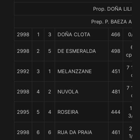
Prop. DOÑA LILI
Prep. P. BAEZA A.
2998
1
3
DOÑA CLOTA
466
0/0
6
2998
2
5
DE ESMERALDA
498
cpos.
7 1/4
2992
3
1
MELANZZANE
451
c
7 1/2
2998
4
2
NUVOLA
481
c
15
2995
5
4
ROSEIRA
444
3/4
23
2998
6
6
RUA DA PRAIA
461
1/4