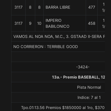
15
3117
8
8
BARRA LIBRE
477
1/4
IMPERIO
16
3117
9
10
458
BABILONICO
1/4
VAMOS AL NOA NOA, M.C., 3. GSTAAD II-SERA PR
NO CORRIERON : TERRIBLE GOOD
-3424-
13a.- Premio BASEBALL, 1200
Pista Normal
Indice: 7 al 1
Tpo.01:13.56 Premios $1850000 al 1ro, $370000