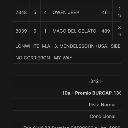
17
2348
5
4
OWEN JEEP
461
1/4
35
3039
6
1
MAGO DEL GELATO
489
1/4
LONWHITE, M.A., 3. MENDELSSOHN (USA)-SIBELA
NO CORRIERON : MY WAY
-3421-
10a.- Premio BURCAP, 1300 
Pista Normal
Condicional