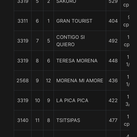
3319
5
2
SAKURO
529
cpos.
9
3311
6
1
GRAN TOURIST
404
cpos.
CONTIGO SI
11
3319
7
5
492
QUIERO
cpos
12
3319
8
6
TERESA MORENA
448
1/2
14
2568
9
12
MORENA MI AMORE
436
1/2
14
3319
10
9
LA PICA PICA
422
3/4
15
3140
11
8
TSITSIPAS
477
cpos
40