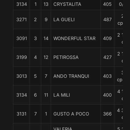
3134
1
13
CRYSTALITA
405
0/0
2
3271
2
9
LA GUELI
487
cpos
2 1/4
3091
3
14
WONDERFUL STAR
409
c
2 1/4
3199
4
12
PETIROSSA
427
c
3
3013
5
7
ANDO TRANQUI
403
cpos.
4 1/2
3134
6
11
LA MILI
400
c
4 3/4
3131
7
1
GUSTO A POCO
366
c
VALERIA
5 1/4