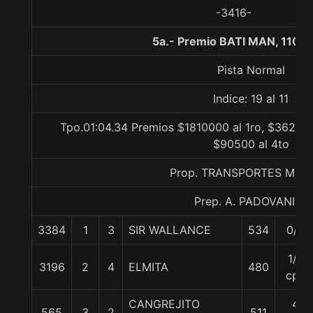
-3416-
5a.- Premio BATI MAN, 1100
Pista Normal
Indice: 19 al 11
Tpo.01:04.34 Premios $1810000 al 1ro, $362000
$90500 al 4to
Prop. TRANSPORTES MEN
Prep. A. PADOVANI E.
3384
1
3
SIR WALLANCE
534
0/0
1/2
3196
2
4
ELMITA
480
cpo
CANGREJITO
4
565
3
2
511