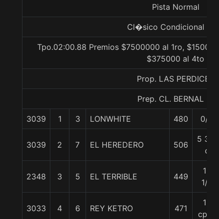
Pista Normal
Cl�sico Condicional Gr.
Tpo.02:00.88 Premios $7500000 al 1ro, $150000
$375000 al 4to
Prop. LAS PERDICES
Prep. CL. BERNAL G.
3039
1
3
LONWHITE
480
0/0
5 3/4
3039
2
7
EL HEREDERO
506
c
10
2348
3
5
EL TERRIBLE
449
1/4
13
3033
4
6
REY KETRO
471
cpos