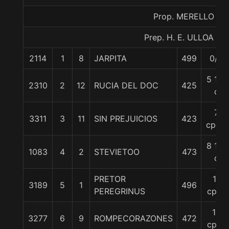
Prop. MERELLO
Prep. H. E. ULLOA P.
2114
1
8
JARPITA
499
0/0
5 1/2
2310
2
12
RUCIA DEL DOC
425
c
7
3311
3
11
SIN PREJUICIOS
423
cpos.
8 1/2
1083
4
2
STEVIETOO
473
c
PRETOR
11
3189
5
1
496
PEREGRINUS
cpos
12
3277
6
9
ROMPECORAZONES
472
cpos