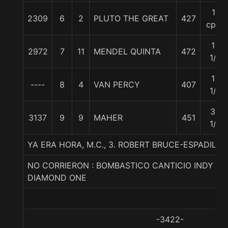
11
2309
6
2
PLUTO THE GREAT
427
cpos
15
2972
7
11
MENDEL QUINTA
472
1/2
16
----
8
4
VAN PERCY
407
1/4
32
3137
9
9
MAHER
451
1/4
YA ERA HORA, M.C., 3. ROBERT BRUCE-ESPADILL
NO CORRIERON : BOMBASTICO CANTICIO INDY SIL
DIAMOND ONE
-3422-