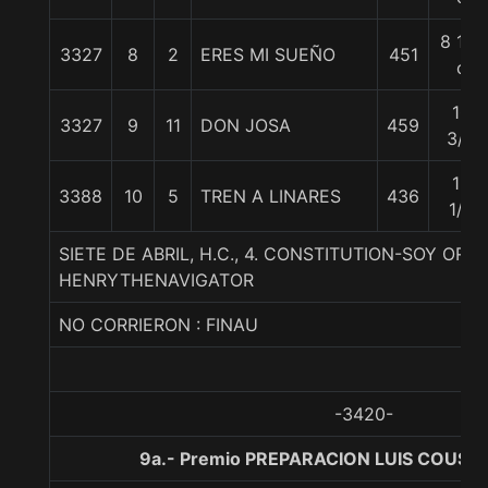
8 1/2
3327
8
2
ERES MI SUEÑO
451
c
10
3327
9
11
DON JOSA
459
3/4
12
3388
10
5
TREN A LINARES
436
1/4
SIETE DE ABRIL, H.C., 4. CONSTITUTION-SOY OR
HENRYTHENAVIGATOR
NO CORRIERON : FINAU
-3420-
9a.- Premio PREPARACION LUIS COUSIÑO