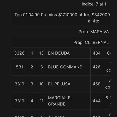
Indice: 7 al 1
Tpo.01:04.99 Premios $1710000 al 1ro, $342000 al 
al 4to
Prop. MASAIVA
Prep. CL. BERNAL G.
3326
1
13
EN DEUDA
434
0/0
1
531
2
3
BLUE COMMAND
426
cpo.
8
3319
3
10
EL PELUSA
458
cpos.
MARCIAL EL
8 1/4
3319
4
11
444
GRANDE
c
9