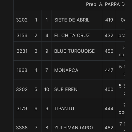
Prep. A. PARRA D.
3202
1
1
SIETE DE ABRIL
419
0/0
3156
2
4
EL CHITA CRUZ
432
pczo.
5
3281
3
9
BLUE TURQUOISE
456
cpos.
5 1/4
1868
4
7
MONARCA
447
c
5 3/4
3202
5
10
SUE EREN
400
c
7
3179
6
6
TIPANTU
444
cpos.
7 1/4
3388
7
8
ZULEIMAN (ARG)
462
c