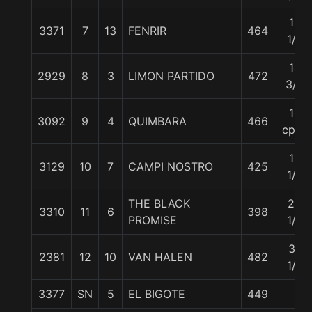
12
3371
7
13
FENRIR
464
1/4
14
2929
8
3
LIMON PARTIDO
472
3/4
15
3092
9
4
QUIMBARA
466
cpos
19
3129
10
7
CAMPI NOSTRO
425
1/2
THE BLACK
23
3310
11
6
398
PROMISE
1/2
37
2381
12
10
VAN HALEN
482
1/2
3377
SN
5
EL BIGOTE
449