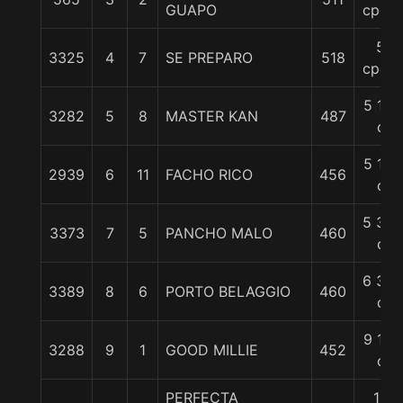
GUAPO
cpos.
5
3325
4
7
SE PREPARO
518
cpos.
5 1/4
3282
5
8
MASTER KAN
487
c
5 1/4
2939
6
11
FACHO RICO
456
c
5 3/4
3373
7
5
PANCHO MALO
460
c
6 3/4
3389
8
6
PORTO BELAGGIO
460
c
9 1/2
3288
9
1
GOOD MILLIE
452
c
PERFECTA
10