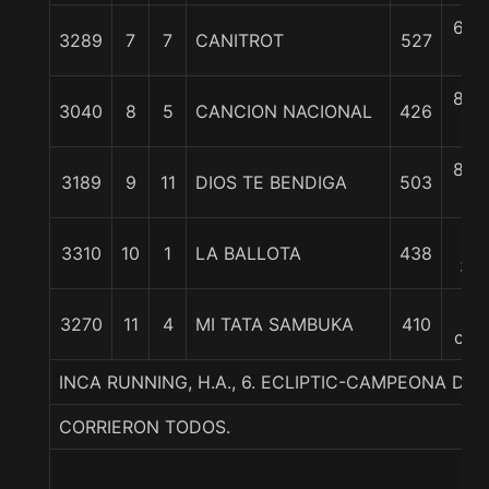
6 1/
3289
7
7
CANITROT
527
c
8 1/
3040
8
5
CANCION NACIONAL
426
c
8 1/
3189
9
11
DIOS TE BENDIGA
503
c
10
3310
10
1
LA BALLOTA
438
3/4
11
3270
11
4
MI TATA SAMBUKA
410
cpo
INCA RUNNING, H.A., 6. ECLIPTIC-CAMPEONA DE
CORRIERON TODOS.