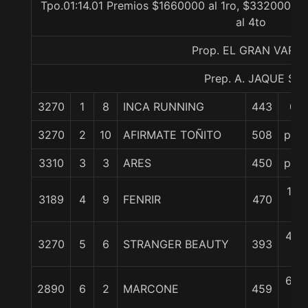
Tpo.01:14.01 Premios $1660000 al 1ro, $332000 al
al 4to
Prop. EL GRAN VARA
Prep. A. JAQUE S.
3270
1
8
INCA RUNNING
443
0/0
3270
2
10
AFIRMATE TOÑITO
508
pczo
3310
3
3
ARES
450
pczo
1 1/
3189
4
9
FENRIR
470
c
4 1/
3270
5
6
STRANGER BEAUTY
393
c
6 1/
2890
6
2
MARCONE
459
c