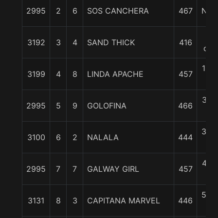
2995
2
6
SOS CANCHERA
467
Nari
1
3192
3
4
SAND THICK
416
cpo
1 3/
3199
4
8
LINDA APACHE
457
c
3 1/
2995
5
9
GOLOFINA
466
c
3 3/
3100
6
2
NALALA
444
c
4 1/
2995
7
7
GALWAY GIRL
457
c
5 3/
3131
8
3
CAPITANA MARVEL
446
c