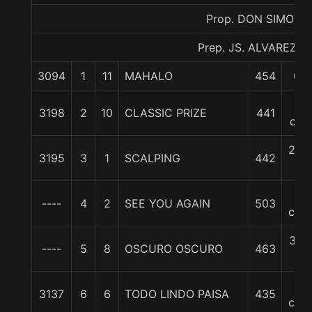
Prop. DON SIMON
Prep. JS. ALVAREZ D.
3094
1
11
MAHALO
454
0/0
2
3198
2
10
CLASSIC PRIZE
441
cpo
2 3/
3195
3
1
SCALPING
442
c
3
----
4
2
SEE YOU AGAIN
503
cpos
3 1/
----
5
8
OSCURO OSCURO
463
c
4
3137
6
6
TODO LINDO PAISA
435
cpos