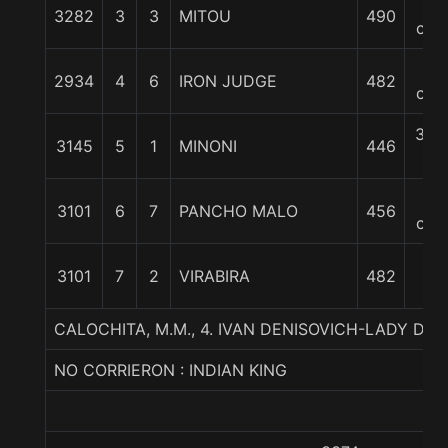
2
3282
3
3
MITOU
490
cpo
2
2934
4
6
IRON JUDGE
482
cpo
3 1/
3145
5
1
MINONI
446
c
12
3101
6
7
PANCHO MALO
456
cpo
3101
7
2
VIRABIRA
482
CALOCHITA, M.M., 4. IVAN DENISOVICH-LADY D
NO CORRIERON : INDIAN KING