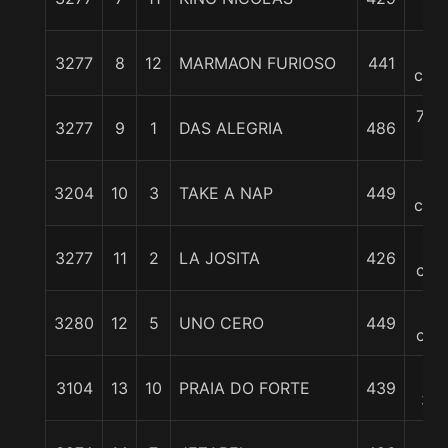
c
7
3277
8
12
MARMAON FURIOSO
441
cpos
7 1/
3277
9
1
DAS ALEGRIA
486
c
9
3204
10
3
TAKE A NAP
449
cpos
11
3277
11
2
LA JOSITA
426
cpo
13
3280
12
5
UNO CERO
449
cpo
13
3104
13
10
PRAIA DO FORTE
439
3/4
16