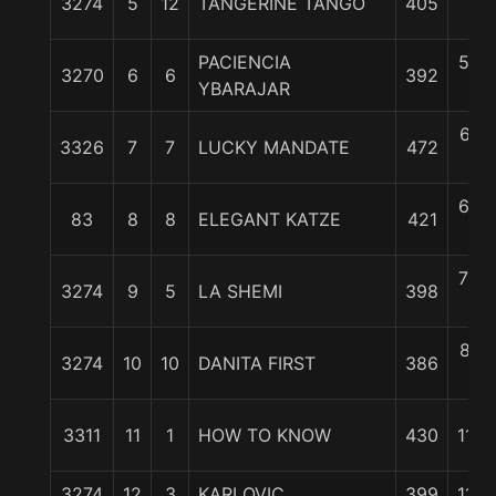
3274
5
12
TANGERINE TANGO
405
c
PACIENCIA
5 3/
3270
6
6
392
YBARAJAR
c
6 1/
3326
7
7
LUCKY MANDATE
472
c
6 3/
83
8
8
ELEGANT KATZE
421
c
7 3/
3274
9
5
LA SHEMI
398
c
8 1/
3274
10
10
DANITA FIRST
386
c
3311
11
1
HOW TO KNOW
430
11 1/
3274
12
3
KARLOVIC
399
11 1/