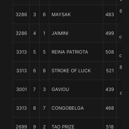
6 1/
3286
3
6
MAYSAK
483
c
7
3286
4
1
JAIMINI
499
cpos
8
3313
5
5
REINA PATRIOTA
508
cpos
8 1/
3313
6
8
STROKE OF LUCK
521
c
10
3001
7
3
GAVIOU
439
cpo
12
3313
8
7
CONGOBELGA
468
1/4
14
2699
9
2
TAO PRIZE
518