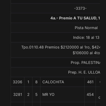
-3373-
4a.- Premio A TU SALUD, 120
Pista Normal
Indice: 18 al 13
Tpo.01:10.48 Premios $2120000 al 1ro, $42400
$106000 al 4to
Prop. PALESTINA
Prep. H. E. ULLOA P.
3206
1
8
CALOCHITA
461
0/0
2
3281
2
5
MR YO
454
cpo