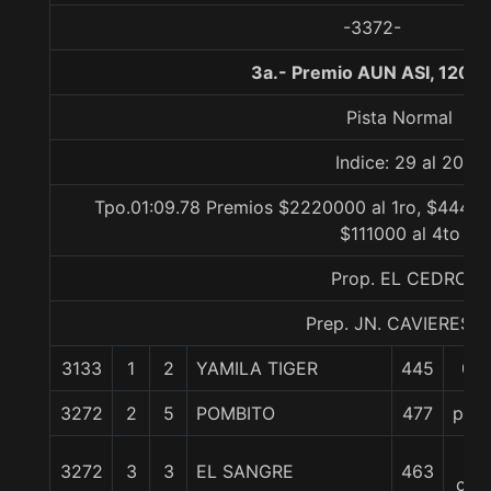
-3372-
3a.- Premio AUN ASI, 1200
Pista Normal
Indice: 29 al 20
Tpo.01:09.78 Premios $2220000 al 1ro, $44400
$111000 al 4to
Prop. EL CEDRO
Prep. JN. CAVIERES A
3133
1
2
YAMILA TIGER
445
0/0
3272
2
5
POMBITO
477
pczo
2
3272
3
3
EL SANGRE
463
cpo