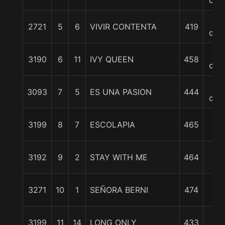
cpo
17
2721
5
6
VIVIR CONTENTA
419
cpo
17
3190
6
11
IVY QUEEN
458
cpo
17
3093
7
5
ES UNA PASION
444
cpo
17
3199
8
7
ESCOLAPIA
465
1/4
17
3192
9
2
STAY WITH ME
464
1/4
18
3271
10
1
SEÑORA BERNI
474
1/2
19
3199
11
14
LONG ONLY
433