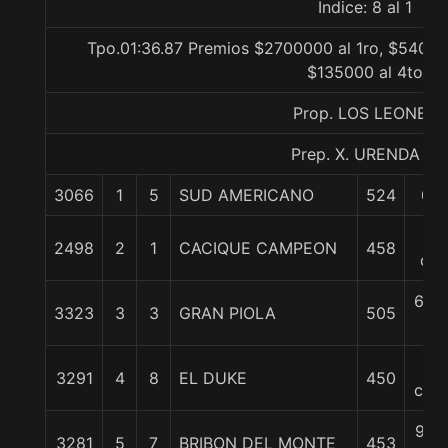
Indice: 8 al 1
Tpo.01:36.87 Premios $2700000 al 1ro, $54000
$135000 al 4to
Prop. LOS LEONES
Prep. X. URENDA P.
3066
1
5
SUD AMERICANO
524
0/0
1/2
2498
2
1
CACIQUE CAMPEON
458
cp
6 3/
3323
3
3
GRAN PIOLA
505
c
7
3291
4
8
EL DUKE
450
cpos
9 1/
3281
5
7
BRIBON DEL MONTE
453