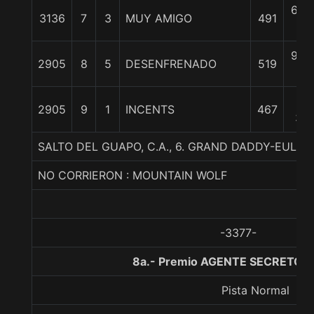
6 1/
3136
7
3
MUY AMIGO
491
c
9 1/
2905
8
5
DESENFRENADO
519
c
16
2905
9
1
INCENTS
467
3/4
SALTO DEL GUAPO, C.A., 6. GRAND DADDY-EULO
NO CORRIERON : MOUNTAIN WOLF
-3377-
8a.- Premio AGENTE SECRETO, 
Pista Normal