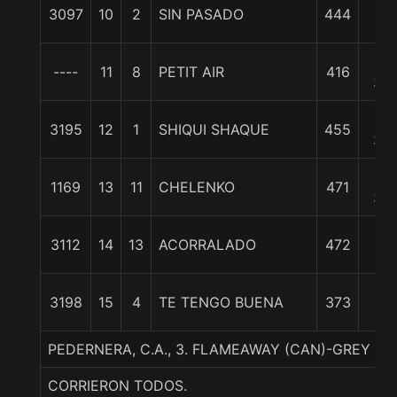
19
3097
10
2
SIN PASADO
444
1/2
20
----
11
8
PETIT AIR
416
3/4
20
3195
12
1
SHIQUI SHAQUE
455
3/4
22
1169
13
11
CHELENKO
471
3/4
23
3112
14
13
ACORRALADO
472
1/2
37
3198
15
4
TE TENGO BUENA
373
1/2
PEDERNERA, C.A., 3. FLAMEAWAY (CAN)-GREY 
CORRIERON TODOS.