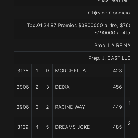
Pista Normal
Cl�sico Condicional
Tpo.01:24.87 Premios $3800000 al 1ro, $76000
$190000 al 4to
Prop. LA REINA
Prep. J. CASTILLO L.
3135
1
9
MORCHELLA
423
0/0
3/4
2906
2
3
DEIXA
456
cp
1 1/
2906
3
2
RACINE WAY
449
c
3 1/
3139
4
5
DREAMS JOKE
485
c