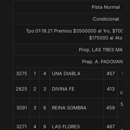
Pista Normal
Condicional
Tpo.01:18.21 Premios $3500000 al 1ro, $70000
$175000 al 4to
Prop. LAS TRES MARI
Prep. A. PADOVANI E.
3275
1
4
UNA DIABLA
457
0/0
4
2825
2
3
DIVINA FE
413
cpos
5 1/
3091
3
8
REINA SOMBRA
459
c
15
3271
4
9
LAS FLORES
467