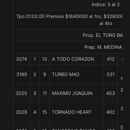
Indice: 3 al 2
Tpo.01:02.00 Premios $1640000 al 1ro, $328000 al
al 4to
Prop. EL TORO BAYO
Prep. M. MEDINA T.
3274
1
13
A TODO CORAZON
412
0/0
2
3189
2
9
TURBO MAO
531
cpo
2 1/
3205
3
11
MAXIMO JOAQUIN
453
c
3 1/
3028
4
15
TORNADO HEART
402
c
5 1/