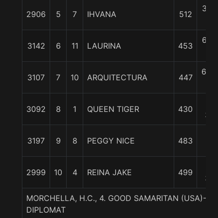
3 1/
2906
5
7
IHVANA
512
c
6 1/
3142
6
11
LAURINA
453
c
6 3/
3107
7
10
ARQUITECTURA
447
c
11
3092
8
1
QUEEN TIGER
430
3/4
12
3197
9
8
PEGGY NICE
483
1/2
19
2999
10
4
REINA JAKE
499
3/4
MORCHELLA, H.C., 4. GOOD SAMARITAN (USA)-
DIPLOMAT