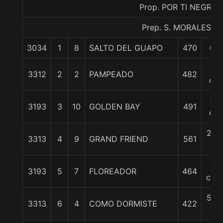
Prop. POR TI NEGRIT
Prep. S. MORALES G.
3034
1
8
SALTO DEL GUAPO
470
0/0
1/2
3312
2
2
PAMPEADO
482
cp
3/4
3193
3
10
GOLDEN BAY
491
cp
2 1/
3313
4
9
GRAND FRIEND
561
c
3
3193
5
7
FLOREADOR
464
cpos
5 1/
3313
6
4
COMO DORMISTE
422
c