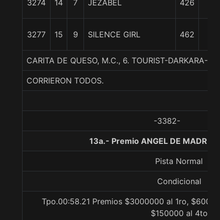
3274
14
7
JEZABEL
426
1/2
21
3277
15
9
SILENCE GIRL
462
1/2
CARITA DE QUESO, M.C., 6. TOURIST-DARKARA-B
CORRIERON TODOS.
-3382-
13a.- Premio ANGEL DE MADRID,
Pista Normal
Condicional
Tpo.00:58.21 Premios $3000000 al 1ro, $60000
$150000 al 4to