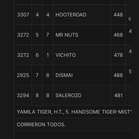
4
3307
4
4
HOOTEROAD
448
cpos
4 1/
3272
5
7
MR NUTS
468
c
4 1/
3272
6
1
VICHITO
478
c
5 1/
2925
7
6
DISMAI
486
c
16
3294
8
8
SALEROZO
481
1/4
YAMILA TIGER, H.T., 5. HANDSOME TIGER-MISTY M
CORRIERON TODOS.