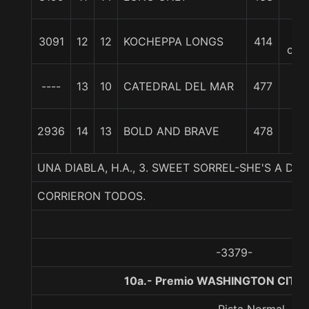
1/4
20
3091
12
12
KOCHEPPA LONGS
414
cpo
20
----
13
10
CATEDRAL DEL MAR
477
1/2
22
2936
14
13
BOLD AND BRAVE
478
1/2
UNA DIABLA, H.A., 3. SWEET SORREL-SHE'S A DE
CORRIERON TODOS.
-3379-
10a.- Premio WASHINGTON CITY,