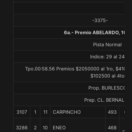
-3375-
6a.- Premio ABELARDO, 100
Pista Normal
Indice: 29 al 24
Tpo.00:58.56 Premios $2050000 al 1ro, $41000
$102500 al 4to
Prop. BURLESCO
Prep. CL. BERNAL G.
3107
1
11
CARPINCHO
493
0/0
2
3286
2
10
ENEO
468
cpo