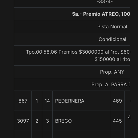
-3374-
5a.- Premio ATREO, 1000 
Pista Normal
Condicional
Tpo.00:58.06 Premios $3000000 al 1ro, $60000
$150000 al 4to
Prop. ANY
Prep. A. PARRA D.
867
1
14
PEDERNERA
469
0/0
4 1/
3097
2
3
BREGO
445
c
6