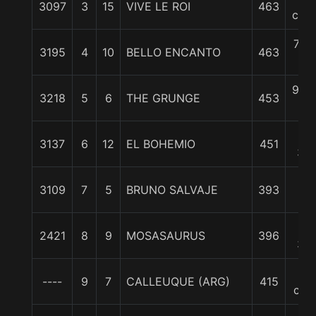
3097
3
15
VIVE LE ROI
463
cpos
7 1/
3195
4
10
BELLO ENCANTO
463
c
9 3/
3218
5
6
THE GRUNGE
453
c
12
3137
6
12
EL BOHEMIO
451
3/4
15
3109
7
5
BRUNO SALVAJE
393
1/2
18
2421
8
9
MOSASAURUS
396
3/4
19
----
9
7
CALLEUQUE (ARG)
415
cpo