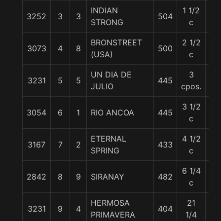
INDIAN
1 1/2
3252
3
3
504
55
STRONG
c
BRONSTREET
2 1/2
3073
4
8
500
56
(USA)
c
UN DIA DE
3
3231
5
5
445
56
JULIO
cpos.
3 1/2
3054
6
1
RIO ANCOA
445
56
c
ETERNAL
4 1/2
3167
7
2
433
55
SPRING
c
6 1/4
2842
8
9
SIRANAY
482
55
c
HERMOSA
21
3231
9
4
404
55
PRIMAVERA
1/4