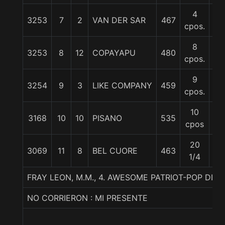
4
3253
7
2
VAN DER SAR
467
57
cpos.
8
3253
8
12
COPAYAPU
480
58
cpos.
9
3254
9
3
LIKE COMPANY
459
55
cpos.
10
3168
10
10
PISANO
535
57
cpos
20
3069
11
8
BEL CUORE
463
58
1/4
FRAY LEON, M.M., 4. AWESOME PATRIOT-POP DIV
NO CORRIERON : MI PRESENTE