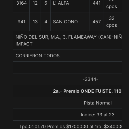
3164
12
6
L' ALFA
441
54
cpos
32
941
13
4
SAN CONO
457
57
cpos
NIÑO DEL SUR, M.A., 3. FLAMEAWAY (CAN)-NIÑA 
IMPACT
CORRIERON TODOS.
-3344-
2a.- Premio ONDE FUISTE, 1100 
Pista Normal
Indice: 33 al 23
Tpo.01.01.70 Premios $1700000 al 1ro, $340000 al