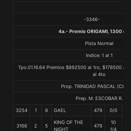
-3346-
4a.- Premio ORIGAMI, 1300 me
Pista Normal
Indice: 1 al 1
Tpo.01.16.64 Premios $892500 al 1ro, $178500 al 
al 4to
Prop. TRINIDAD PASCAL (CON
Prep. M. ESCOBAR R.
3254
1
8
GAEL
479
0/0
58
KING OF THE
10
3166
2
5
479
57
NIGHT
1/4