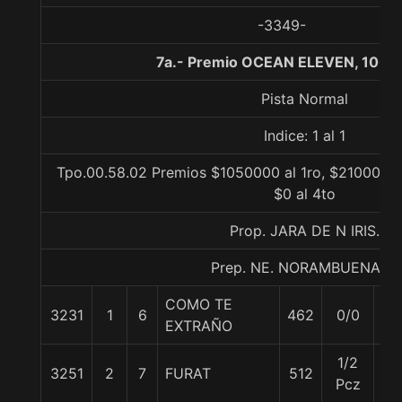
-3349-
7a.- Premio OCEAN ELEVEN, 1000
Pista Normal
Indice: 1 al 1
Tpo.00.58.02 Premios $1050000 al 1ro, $210000 al
$0 al 4to
Prop. JARA DE N IRIS.
Prep. NE. NORAMBUENA B.
COMO TE
3231
1
6
462
0/0
55
EXTRAÑO
1/2
3251
2
7
FURAT
512
55
Pcz