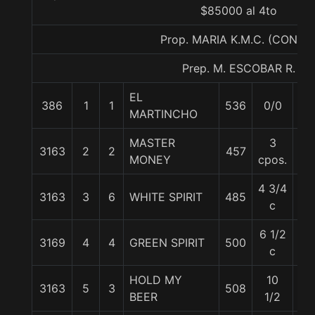
$85000 al 4to
Prop. MARIA K.M.C. (CONCE
Prep. M. ESCOBAR R.
EL
386
1
1
536
0/0
61
MARTINCHO
MASTER
3
3163
2
2
457
58
MONEY
cpos.
4 3/4
3163
3
6
WHITE SPIRIT
485
60
c
6 1/2
3169
4
4
GREEN SPIRIT
500
55
c
HOLD MY
10
3163
5
3
508
55
BEER
1/2