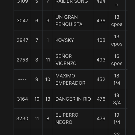
3109
5
7
RAIDER SONG
494
57
c
UN GRAN
13
3047
6
9
436
57
PENQUISTA
cpos
13
2947
7
1
KOVSKY
408
57
cpos
SEÑOR
16
2758
8
11
493
57
VICENZO
cpos
MAXIMO
18
----
9
10
452
57
EMPERADOR
1/4
18
3164
10
13
DANGER IN RIO
476
57
3/4
EL PERRO
19
3230
11
8
479
57
NEGRO
1/4
22