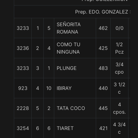
Prep. EDO. GONZALEZ S.
SEÑORITA
3233
1
5
462
0/0
57
ROMANA
COMO TU
1/2
3236
2
4
425
55
NINGUNA
Pcz
3/4
3233
3
1
PLUNGE
483
57
cpo
3 1/2
923
4
10
IBIRAY
440
56
c
4
2228
5
2
TATA COCO
445
56
cpos.
4 3/4
3254
6
6
TIARET
421
57
c