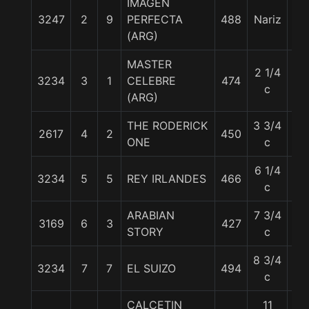
IMAGEN
3247
2
9
PERFECTA
488
Nariz
55
(ARG)
MASTER
2 1/4
3234
3
1
CELEBRE
474
60
c
(ARG)
THE RODERICK
3 3/4
2617
4
2
450
58
ONE
c
6 1/4
3234
5
5
REY IRLANDES
466
59
c
ARABIAN
7 3/4
3169
6
3
427
55
STORY
c
8 3/4
3234
7
7
EL SUIZO
494
56
c
CALCETIN
11