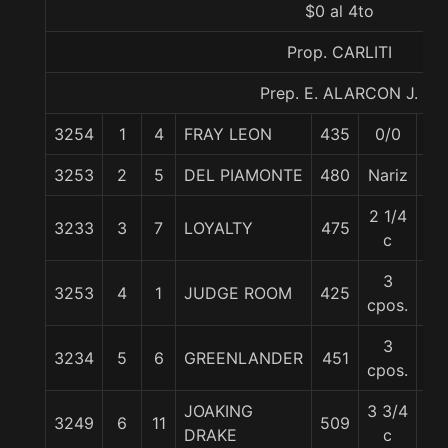
$0 al 4to
Prop. CARLITI
Prep. E. ALARCON J.
3254
1
4
FRAY LEON
435
0/0
55
3253
2
5
DEL PIAMONTE
480
Nariz
57
2 1/4
3233
3
7
LOYALTY
475
56
c
3
3253
4
1
JUDGE ROOM
425
58
cpos.
3
3234
5
6
GREENLANDER
451
57
cpos.
JOAKING
3 3/4
3249
6
11
509
55
DRAKE
c