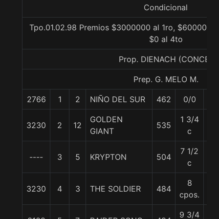
Condicional
Tpo.01.02.98 Premios $3000000 al 1ro, $600000 a
$0 al 4to
Prop. DIENACH (CONCE)
Prep. G. MELO M.
2766
1
2
NIÑO DEL SUR
462
0/0
57
GOLDEN
1 3/4
3230
2
12
535
57
GIANT
c
7 1/2
----
3
5
KRYPTON
504
54
c
8
3230
4
3
THE SOLDIER
484
54
cpos.
9 3/4