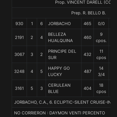
Prop. VINCENT DARELL (CON
Prep. R. BELLO B.
930
1
6
JORBACHO
465
0/0
57
BELLEZA
9
2191
2
4
460
55
HUALQUINA
cpos.
PRINCIPE DEL
11
3067
3
2
432
57
SUR
cpos
HAPPY GO
14
3248
4
5
487
54
LUCKY
3/4
CERULEAN
18
3161
5
3
404
55
BLUE
cpos
JORBACHO, C.A., 6. ECLIPTIC-SILENT CRUISE-IN
NO CORRIERON : DAYMON VENTI PERCENTO