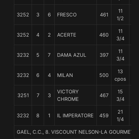
11
3252
3
6
FRESCO
461
57
1/2
11
3252
4
2
ACERTE
460
54
3/4
11
3232
5
7
DAMA AZUL
397
54
3/4
13
3232
6
4
MILAN
500
54
cpos
VICTORY
15
3251
7
3
467
54
CHROME
3/4
21
3232
8
1
IL IMPERATORE
459
57
1/4
GAEL, C.C., 8. VISCOUNT NELSON-LA GOURMET