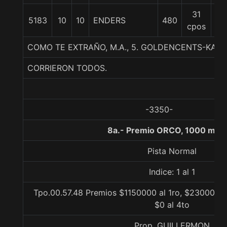
31
5183
10
10
ENDERS
480
55
cpos
COMO TE EXTRAÑO, M.A., 5. GOLDENCENTS-KA LI
CORRIERON TODOS.
-3350-
8a.- Premio ORCO, 1000 met
Pista Normal
Indice: 1 al 1
Tpo.00.57.48 Premios $1150000 al 1ro, $230000 al
$0 al 4to
Prop. GUILLERMON