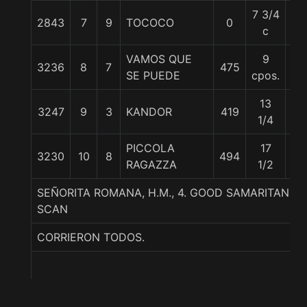
7 3/4
2843
7
9
TOCOCO
0
55
c
VAMOS QUE
9
3236
8
7
475
56
SE PUEDE
cpos.
13
3247
9
3
KANDOR
419
55
1/4
PICCOLA
17
3230
10
8
494
57
RAGAZZA
1/2
SEÑORITA ROMANA, H.M., 4. GOOD SAMARITAN (U
SCAN
CORRIERON TODOS.