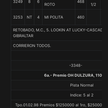
3249
8
6
468
58
ROTO
1/2
3253
NT
4
MI POLITA
460
56
RETOBADO, M.C., 5. LOOKIN AT LUCKY-CASCADA
GIBRALTAR
CORRIERON TODOS.
-3348-
6a.- Premio OH DULZURA, 1100 
Pista Normal
Indice: 5 al 2
Tpo.01.02.98 Premios $1250000 al 1ro, $250000 al