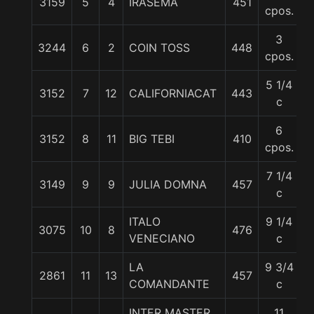
3159
5
4
IRASEMA
451
5
cpos.
3
3244
6
2
COIN TOSS
448
5
cpos.
5 1/4
3152
7
12
CALIFORNIACAT
443
5
c
6
3152
8
11
BIG TEBI
410
5
cpos.
7 1/4
3149
9
9
JULIA DOMNA
457
5
c
ITALO
9 1/4
3075
10
8
476
5
VENECIANO
c
LA
9 3/4
2861
11
13
457
5
COMANDANTE
c
INTER MASTER
11