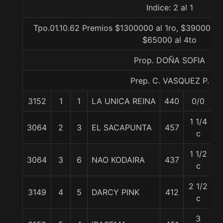
Indice: 2 al 1
Tpo.01.10.62 Premios $1300000 al 1ro, $390000 al
$65000 al 4to
Prop. DOÑA SOFIA
Prep. C. VASQUEZ P.
3152
1
1
LA UNICA REINA
440
0/0
5
1 1/4
3064
2
3
EL SACAPUNTA
457
5
c
1 1/2
3064
3
6
NAO KODAIRA
437
5
c
2 1/2
3149
4
5
DARCY PINK
412
5
c
3