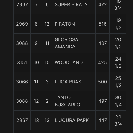
18
2967
7
6
SUPER PIRATA
472
5
3/4
19
2969
8
12
PIRATON
516
5
1/2
GLORIOSA
20
3088
9
11
407
5
AMANDA
1/2
24
3151
10
10
WOODLAND
425
5
1/2
25
3066
11
3
LUCA BRASI
500
5
1/2
TANTO
30
3088
12
2
497
5
BUSCARLO
1/4
31
2967
13
13
LIUCURA PARK
447
5
3/4