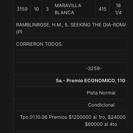
MARAVILLA
18
3159
10
3
415
5
BLANCA
1/4
RAMBLINROSE, H.M., 5. SEEKING THE DIA-ROMA
(P)
CORRIERON TODOS.
-3259-
5a.- Premio ECONOMICO, 1100 
Pista Normal
Condicional
Tpo.01.10.06 Premios $1200000 al 1ro, $240000 al
$60000 al 4to