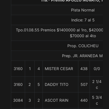
11a.- Premio APOLLO NOVATO, 110
Pista Normal
Indice: 7 al 5
Tpo.01.08.55 Premios $1400000 al 1ro, $420000 a
$70000 al 4to
Prop. COLICHEU
Prep. JR. ARANEDA M.
3160
1
4
MISTER CESAR
438
0/0
5
2 1/4
3160
2
5
DADDY TITO
507
5
c
5 3/4
3084
3
2
ASCOT RAIN
440
5
c