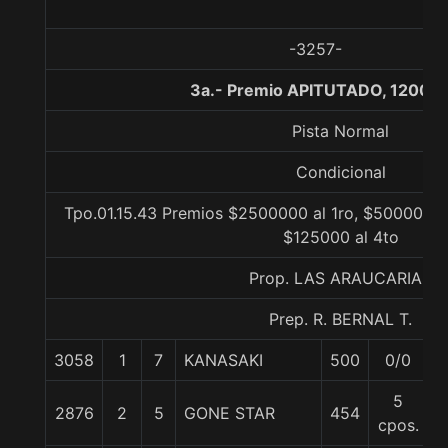
-3257-
3a.- Premio APITUTADO, 1200 m
Pista Normal
Condicional
Tpo.01.15.43 Premios $2500000 al 1ro, $500000 a
$125000 al 4to
Prop. LAS ARAUCARIAS
Prep. R. BERNAL T.
3058
1
7
KANASAKI
500
0/0
5
5
2876
2
5
GONE STAR
454
5
cpos.