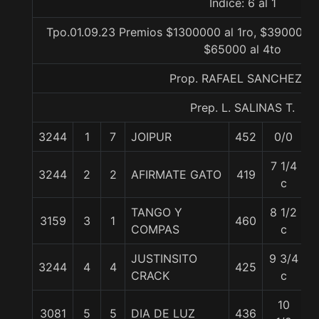
Indice: 6 al 1
Tpo.01.09.23 Premios $1300000 al 1ro, $390000 a
$65000 al 4to
Prop. RAFAEL SANCHEZ A.
Prep. L. SALINAS T.
3244
1
7
JOIPUR
452
0/0
6
7 1/4
3244
2
2
AFIRMATE GATO
419
5
c
TANGO Y
8 1/2
3159
3
1
460
5
COMPAS
c
JUSTINSITO
9 3/4
3244
4
4
425
5
CRACK
c
10
3081
5
5
DIA DE LUZ
436
5