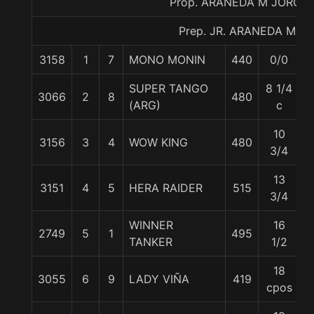
Prop. ARANEDA M JORGE
Prep. JR. ARANEDA M.
3158
1
7
MONO MONIN
440
0/0
5
SUPER TANGO
8 1/4
3066
2
8
480
5
(ARG)
c
10
3156
3
4
WOW KING
480
5
3/4
13
3151
4
5
HERA RAIDER
515
5
3/4
WINNER
16
2749
5
1
495
5
TANKER
1/2
18
3055
6
9
LADY VIÑA
419
5
cpos