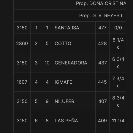
Prop. DOÑA CRISTINA
Prep. G. R. REYES I.
3150
1
1
SANTA ISA
477
0/0
5
6 1/4
2860
2
5
COTTO
428
5
c
6 3/4
3150
3
10
GENERADORA
437
5
c
7 3/4
1607
4
4
IGMAFE
445
5
c
8 3/4
3150
5
9
NILUFER
407
5
c
3150
6
8
LAS PEÑA
409
11 1/4
5