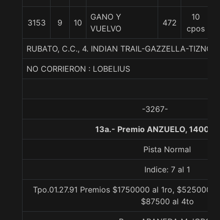
GANO Y
10
3153
9
10
472
5
VUELVO
cpos
RUBATO, C.C., 4. INDIAN TRAIL-GAZZELLA-TIZNOW
NO CORRIERON : LOBELIUS
-3267-
13a.- Premio ANZUELO, 1400 m
Pista Normal
Indice: 7 al 1
Tpo.01.27.91 Premios $1750000 al 1ro, $525000 al
$87500 al 4to