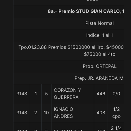
8a.- Premio STUD GIAN CARLO, 130
Pista Normal
Indice: 1 al 1
Tpo.01.23.88 Premios $1500000 al 1ro, $450000 a
$75000 al 4to
Prop. ORTEPAL
Prep. JR. ARANEDA M.
CORAZON Y
3148
1
5
446
0/0
5
GUERRERA
IGNACIO
1/2
3148
2
10
408
5
ANDRES
cpo
2 1/4