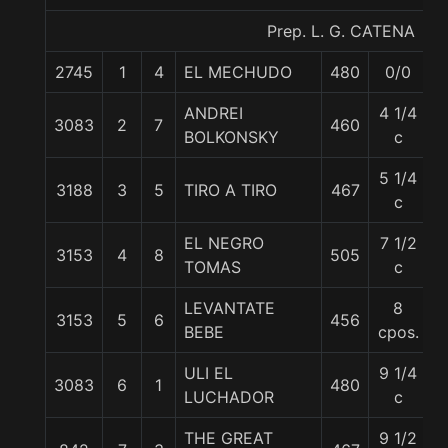
Prep. L. G. CATENA
2745
1
4
EL MECHUDO
480
0/0
5
ANDREI
4 1/4
3083
2
7
460
5
BOLKONSKY
c
5 1/4
3188
3
5
TIRO A TIRO
467
5
c
EL NEGRO
7 1/2
3153
4
8
505
5
TOMAS
c
LEVANTATE
8
3153
5
6
456
5
BEBE
cpos.
ULI EL
9 1/4
3083
6
1
480
5
LUCHADOR
c
THE GREAT
9 1/2