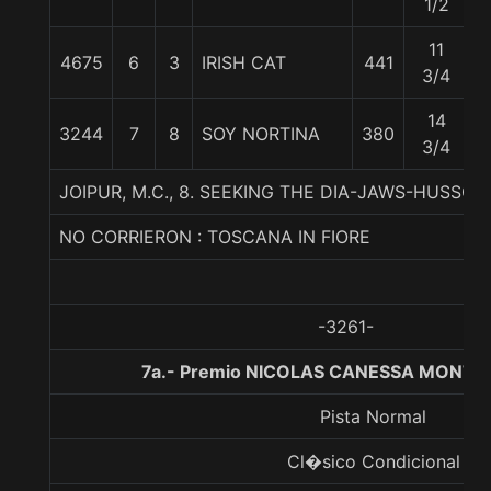
1/2
11
4675
6
3
IRISH CAT
441
5
3/4
14
3244
7
8
SOY NORTINA
380
5
3/4
JOIPUR, M.C., 8. SEEKING THE DIA-JAWS-HUSSON
NO CORRIERON : TOSCANA IN FIORE
-3261-
7a.- Premio NICOLAS CANESSA MONTT,
Pista Normal
Cl�sico Condicional