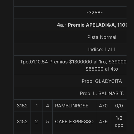
-3258-
4a.- Premio APELADI�A, 1100 m
Pista Normal
Indice: 1 al 1
Tpo.01.10.54 Premios $1300000 al 1ro, $390000 al
$65000 al 4to
Prop. GLADYCITA
Prep. L. SALINAS T.
3152
1
4
RAMBLINROSE
470
0/0
5
1/2
3152
2
5
CAFE EXPRESSO
479
5
cpo