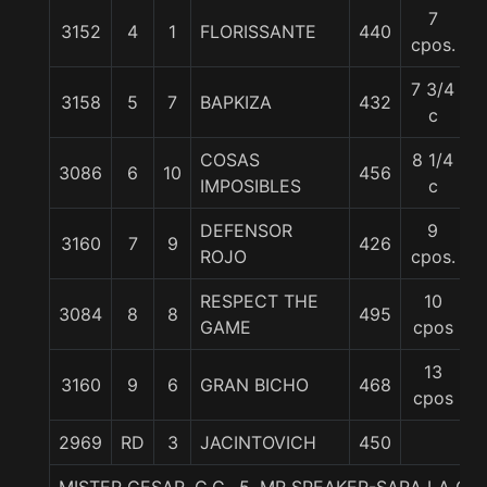
7
3152
4
1
FLORISSANTE
440
5
cpos.
7 3/4
3158
5
7
BAPKIZA
432
5
c
COSAS
8 1/4
3086
6
10
456
5
IMPOSIBLES
c
DEFENSOR
9
3160
7
9
426
5
ROJO
cpos.
RESPECT THE
10
3084
8
8
495
5
GAME
cpos
13
3160
9
6
GRAN BICHO
468
5
cpos
2969
RD
3
JACINTOVICH
450
5