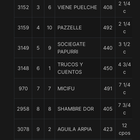
2 1/4
3152
3
6
VIENE PUELCHE
408
5
c
2 1/4
3159
4
10
PAZZELLE
492
5
c
SOCIEGATE
3 1/2
3149
5
9
440
5
PAPURRI
c
TRUCOS Y
4 3/4
3148
6
1
450
5
CUENTOS
c
7 1/4
970
7
7
MICIFU
491
5
c
7 3/4
2958
8
8
SHAMBRE DOR
405
5
c
12
3078
9
2
AGUILA ARPIA
423
5
cpos