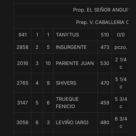
Prop. EL SEÑOR ANGUITA
Prep. V. CABALLERIA C.
941
1
1
TANYTUS
510
0/0
5
2858
2
5
INSURGENTE
473
pczo.
5
2 1/4
2016
3
10
PARIENTE JUAN
530
5
c
5 1/4
2765
4
9
SHIVERS
470
5
c
TRUEQUE
5 3/4
3147
5
6
459
5
FENICIO
c
6 3/4
3056
6
3
LEVIÑO (ARG)
480
5
c