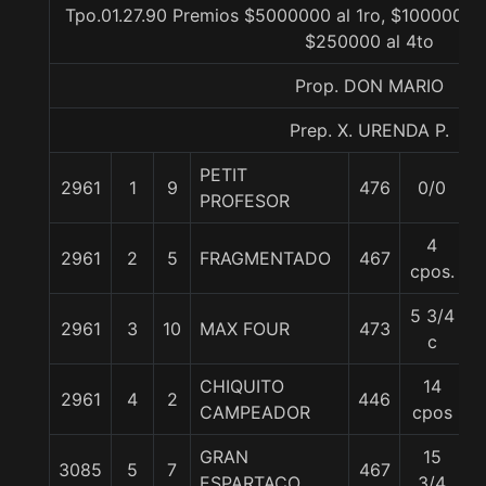
Tpo.01.27.90 Premios $5000000 al 1ro, $1000000 a
$250000 al 4to
Prop. DON MARIO
Prep. X. URENDA P.
PETIT
2961
1
9
476
0/0
5
PROFESOR
4
2961
2
5
FRAGMENTADO
467
5
cpos.
5 3/4
2961
3
10
MAX FOUR
473
5
c
CHIQUITO
14
2961
4
2
446
5
CAMPEADOR
cpos
GRAN
15
3085
5
7
467
5
ESPARTACO
3/4