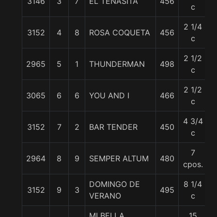
3146
3
7
EL TENASITA
456
5
c
2 1/4
3152
4
8
ROSA COQUETA
456
5
c
2 1/2
2965
5
1
THUNDERMAN
498
5
c
2 1/2
3065
6
6
YOU AND I
466
5
c
4 3/4
3152
7
2
BAR TENDER
450
5
c
7
2964
8
9
SEMPER ALTUM
480
5
cpos.
DOMINGO DE
8 1/4
3152
9
3
495
5
VERANO
c
MI BELLA
15