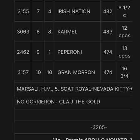
6 1/2
3155
7
4
IRISH NATION
482
5
c
12
3063
8
8
KARMEL
483
5
cpos
13
2462
9
1
PEPERONI
474
5
cpos
16
3157
10
10
GRAN MORRON
474
5
3/4
MARSALI, H.M., 5. SCAT ROYAL-NEVADA KITTY-C
NO CORRIERON : CLAU THE GOLD
-3265-