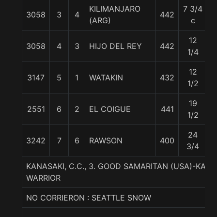
KILIMANJARO
7 3/4
3058
3
4
442
5
(ARG)
c
12
3058
4
3
HIJO DEL REY
442
5
1/4
12
3147
5
1
WATAKIN
432
5
1/2
19
2551
6
2
EL COIGUE
441
5
1/2
24
3242
7
6
RAWSON
400
5
3/4
KANASAKI, C.C., 3. GOOD SAMARITAN (USA)-KANS
WARRIOR
NO CORRIERON : SEATTLE SNOW