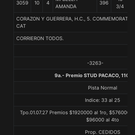
3059
10
4
396
5
AMANDA
3/4
CORAZON Y GUERRERA, H.C., 5. COMMEMORATIVE
CAT
CORRIERON TODOS.
-3263-
9a.- Premio STUD PACACO, 1100 
Pista Normal
Indice: 33 al 25
Tpo.01.07.27 Premios $1920000 al 1ro, $576000 a
$96000 al 4to
Prop. CEDIDOS