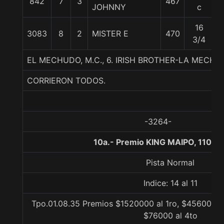
842
7
3
467
5
JOHNNY
c
16
3083
8
2
MISTER E
470
5
3/4
EL MECHUDO, M.C., 6. IRISH BROTHER-LA MECHU
CORRIERON TODOS.
-3264-
10a.- Premio KING MAIPO, 1100 
Pista Normal
Indice: 14 al 11
Tpo.01.08.35 Premios $1520000 al 1ro, $456000 a
$76000 al 4to