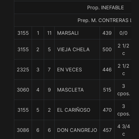
Prop. INEFABLE
Prep. M. CONTRERAS L.
3155
1
11
MARSALI
439
0/0
5
2 1/2
3155
2
5
VIEJA CHELA
500
5
c
2 1/2
2325
3
7
EN VECES
446
5
c
3
3060
4
9
MASCLETA
515
5
cpos.
3
3155
5
2
EL CARIÑOSO
470
5
cpos.
4 3/4
3086
6
6
DON CANGREJO
457
5
c