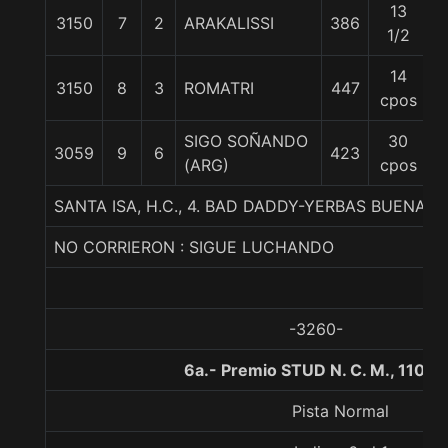
13
3150
7
2
ARAKALISSI
386
5
1/2
14
3150
8
3
ROMATRI
447
5
cpos
SIGO SOÑANDO
30
3059
9
6
423
5
(ARG)
cpos
SANTA ISA, H.C., 4. BAD DADDY-YERBAS BUENAS
NO CORRIERON : SIGUE LUCHANDO
-3260-
6a.- Premio STUD N. C. M., 1100 
Pista Normal