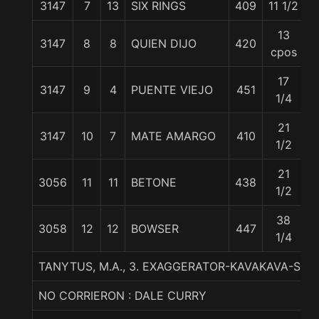
3147
7
13
SIX RINGS
409
11 1/2
5
13
3147
8
8
QUIEN DIJO
420
5
cpos
17
3147
9
4
PUENTE VIEJO
451
5
1/4
21
3147
10
7
MATE AMARGO
410
5
1/2
21
3056
11
11
BETONE
438
5
1/2
38
3058
12
12
BOWSER
447
5
1/4
TANYTUS, M.A., 3. EXAGGERATOR-KAVAKAVA-SC
NO CORRIERON : DALE CURRY