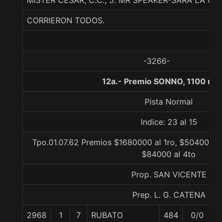
MISTER CESAR, C.C., 5. MR SPEAKER-SARA LA G
CORRIERON TODOS.
-3266-
12a.- Premio SONNO, 1100 me
Pista Normal
Indice: 23 al 15
Tpo.01.07.62 Premios $1680000 al 1ro, $504000 a
$84000 al 4to
Prop. SAN VICENTE
Prep. L. G. CATENA
2968
1
7
RUBATO
484
0/0
5