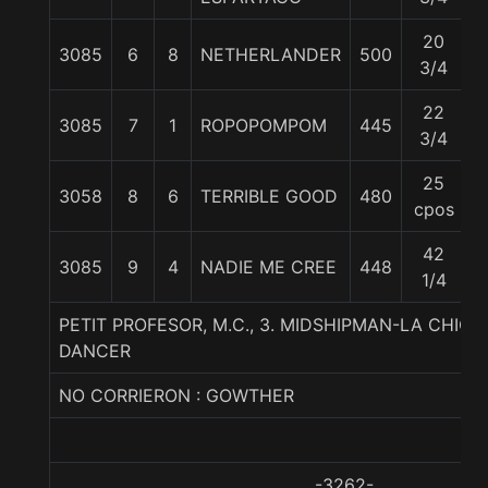
20
3085
6
8
NETHERLANDER
500
5
3/4
22
3085
7
1
ROPOPOMPOM
445
5
3/4
25
3058
8
6
TERRIBLE GOOD
480
5
cpos
42
3085
9
4
NADIE ME CREE
448
5
1/4
PETIT PROFESOR, M.C., 3. MIDSHIPMAN-LA CHIC
DANCER
NO CORRIERON : GOWTHER
-3262-