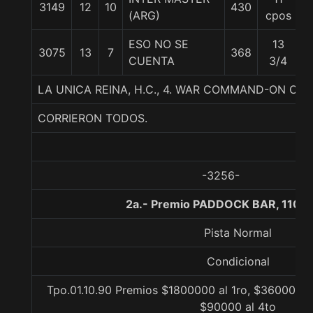
3149
12
10
430
5
(ARG)
cpos
ESO NO SE
13
3075
13
7
368
5
CUENTA
3/4
LA UNICA REINA, H.C., 4. WAR COMMAND-ON OF
CORRIERON TODOS.
-3256-
2a.- Premio PADDOCK BAR, 1100 
Pista Normal
Condicional
Tpo.01.10.90 Premios $1800000 al 1ro, $360000 al
$90000 al 4to