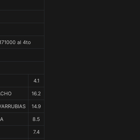
171000 al 4to
4.1
ACHO
16.2
VARRUBIAS
14.9
NA
8.5
7.4