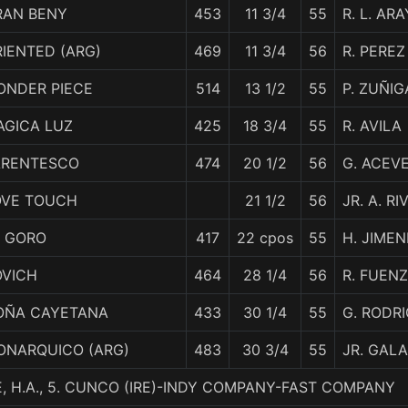
RAN BENY
453
11 3/4
55
R. L. AR
IENTED (ARG)
469
11 3/4
56
R. PEREZ 
ONDER PIECE
514
13 1/2
55
P. ZUÑIG
AGICA LUZ
425
18 3/4
55
R. AVILA
ARENTESCO
474
20 1/2
56
G. ACEV
OVE TOUCH
21 1/2
56
JR. A. RI
L GORO
417
22 cpos
55
H. JIMEN
OVICH
464
28 1/4
56
R. FUEN
OÑA CAYETANA
433
30 1/4
55
G. RODR
ONARQUICO (ARG)
483
30 3/4
55
JR. GAL
 H.A., 5. CUNCO (IRE)-INDY COMPANY-FAST COMPANY