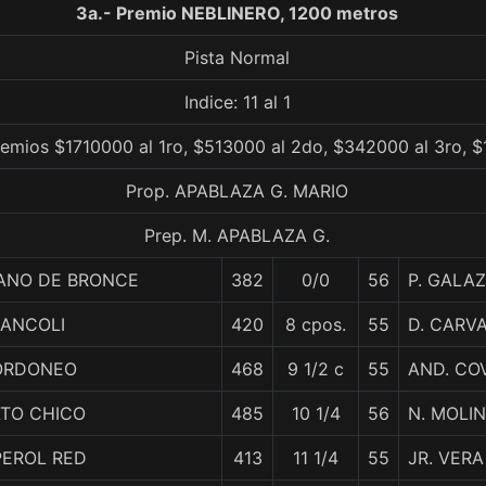
3a.- Premio NEBLINERO, 1200 metros
Pista Normal
Indice: 11 al 1
remios $1710000 al 1ro, $513000 al 2do, $342000 al 3ro, $
Prop. APABLAZA G. MARIO
Prep. M. APABLAZA G.
ANO DE BRONCE
382
0/0
56
P. GALAZ
RANCOLI
420
8 cpos.
55
D. CARV
ORDONEO
468
9 1/2 c
55
AND. CO
ATO CHICO
485
10 1/4
56
N. MOLI
PEROL RED
413
11 1/4
55
JR. VERA