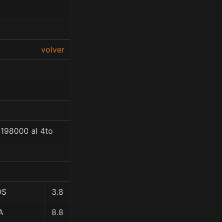
volver
$198000 al 4to
OS
3.8
A
8.8