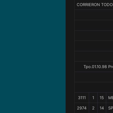
CORRIERON TODO
Tpo.01.10.98 P
3111
1
15
M
2974
2
14
SP