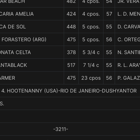
TAR BEACH
482
4 cpos.
54
JR. VERA
CARIA AMELIA
424
4 cpos.
57
L. D. ME
CA DE SOL
448
5 cpos.
55
D. CARV
 FORASTERO (ARG)
475
5 cpos.
56
C. ORTE
ONATA CELTA
378
5 3/4 c
55
N. SANT
ANTABLACK
517
7 1/4 c
55
R. L. AR
ARMER
475
23 cpos
56
P. GALAZ
., 4. HOOTENANNY (USA)-RIO DE JANEIRO-DUSHYANTOR
S.
-3211-