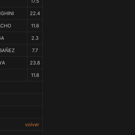
17.5
NGHINI
22.4
ACHO
11.6
GA
2.3
IBAÑEZ
7.7
AYA
23.8
11.8
volver