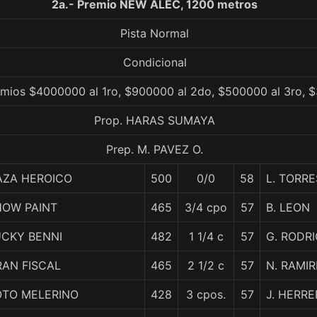
2a.- Premio NEW ALEC, 1200 metros
Pista Normal
Condicional
remios $4000000 al 1ro, $900000 al 2do, $500000 al 3ro, 
Prop. HARAS SUMAYA
Prep. M. PAVEZ O.
AZA HEROICO
500
0/0
58
L. TORRE
HOW PAINT
465
3/4 cpo
57
B. LEON
UCKY BENNI
482
1 1/4 c
57
G. RODR
RAN FISCAL
465
2 1/2 c
57
N. RAMIR
OTO MELERINO
428
3 cpos.
57
J. HERRE