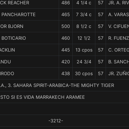
ACK REACHER
486
4 1/4 c
57
JR. A. RI
E PANCHAROTTE
465
7 3/4 c
57
A. VARAS
TOR BJORN
500
8 1/2 c
57
V. CIFUE
 BOTICARIO
460
12 1/2
57
R. FUEN
ACKLIN
445
13 cpos
57
C. ORTE
ANDU
420
24 3/4
57
B. SANC
HRODO
438
30 cpos
57
JR. ZUÑI
A., 3. SAHARA SPIRIT-ARABICA-THE MIGHTY TIGER
ESTO SI ES VIDA MARRAKECH ARAMEE
-3212-