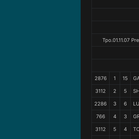
Tpo.01.11.07 P
2876
1
15
G
3112
2
5
S
2286
3
6
L
766
4
3
G
3112
5
4
T