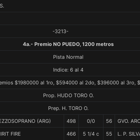
S.
-3213-
4a.- Premio NO PUEDO, 1200 metros
Pista Normal
Indice: 6 al 4
remios $1980000 al 1ro, $594000 al 2do, $396000 al 3ro, 
Prop. HUDO TORO O.
Prep. H. TORO O.
EZZOSOPRANO (ARG)
498
0/0
56
GVO. AR
IRIT FIRE
466
5 1/4 c
55
L. P. SILV