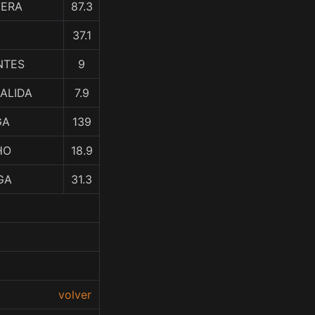
VERA
87.3
37.1
NTES
9
ZALIDA
7.9
GA
139
HO
18.9
GA
31.3
volver