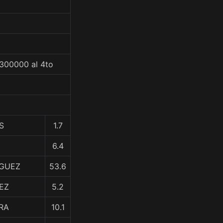
$300000 al 4to
S
1.7
6.4
IGUEZ
53.6
EZ
5.2
RA
10.1