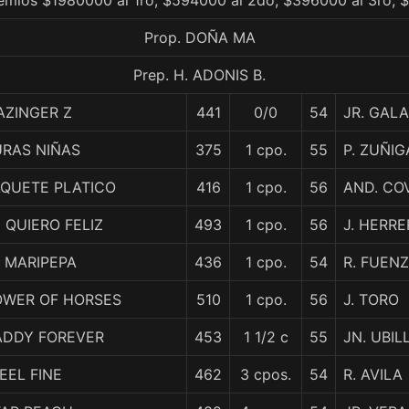
remios $1980000 al 1ro, $594000 al 2do, $396000 al 3ro, 
Prop. DOÑA MA
Prep. H. ADONIS B.
AZINGER Z
441
0/0
54
JR. GAL
URAS NIÑAS
375
1 cpo.
55
P. ZUÑIG
AQUETE PLATICO
416
1 cpo.
56
AND. CO
 QUIERO FELIZ
493
1 cpo.
56
J. HERRE
 MARIPEPA
436
1 cpo.
54
R. FUEN
OWER OF HORSES
510
1 cpo.
56
J. TORO
ADDY FOREVER
453
1 1/2 c
55
JN. UBIL
FEEL FINE
462
3 cpos.
54
R. AVILA