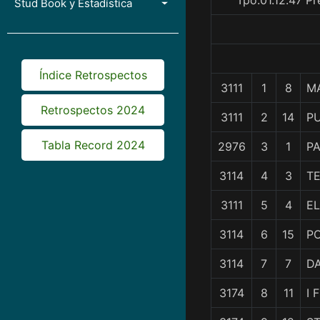
Tpo.01.12.47 P
Stud Book y Estadística
Índice Retrospectos
3111
1
8
M
Retrospectos 2024
3111
2
14
P
Tabla Record 2024
2976
3
1
P
3114
4
3
TE
3111
5
4
EL
3114
6
15
P
3114
7
7
D
3174
8
11
I 