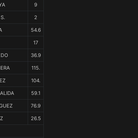
AYA
9
S.
2
A
54.6
17
EDO
36.9
VERA
115.
EZ
104.
ZALIDA
59.1
IGUEZ
76.9
AZ
26.5