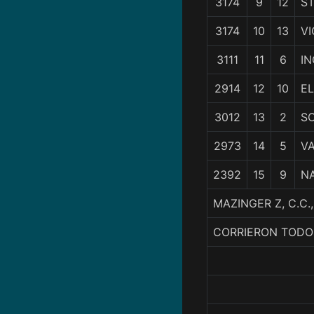
3174
9
12
S
3174
10
13
VI
3111
11
6
IN
2914
12
10
EL
3012
13
2
S
2973
14
5
V
2392
15
9
N
MAZINGER Z, C.C
CORRIERON TODO