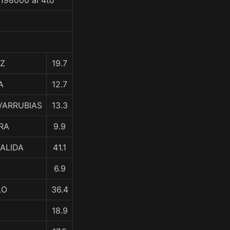
$198000 al 4to
AZ
19.7
A
12.7
VARRUBIAS
13.3
RA
9.9
ZALIDA
41.1
6.9
LO
36.4
18.9