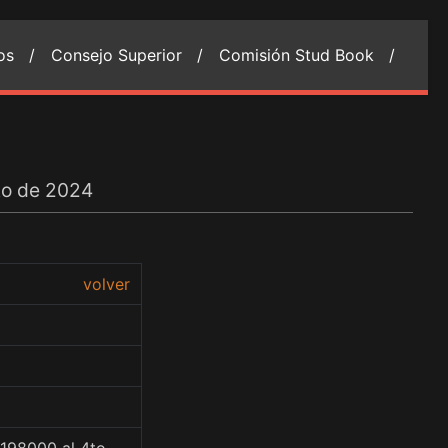
ios /
Consejo Superior /
Comisión Stud Book /
to de 2024
volver