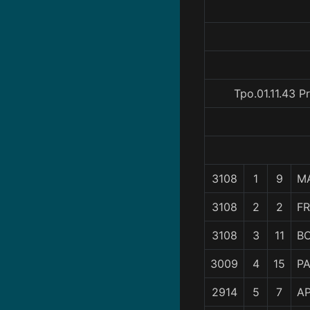
Tpo.01.11.43 P
3108
1
9
M
3108
2
2
F
3108
3
11
B
3009
4
15
P
2914
5
7
A