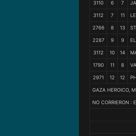
3110
6
7
J
3112
7
11
L
2766
8
13
S
2287
9
9
EL
3112
10
14
M
1790
11
8
V
2971
12
12
P
GAZA HEROICO, M.
NO CORRIERON : 