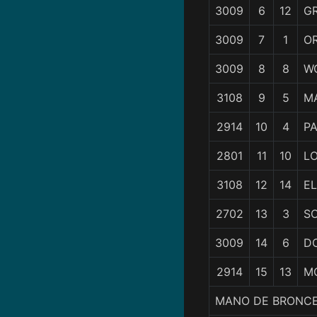
3009
6
12
G
3009
7
1
OR
3009
8
8
W
3108
9
5
M
2914
10
4
P
2801
11
10
L
3108
12
14
E
2702
13
3
S
3009
14
6
D
2914
15
13
M
MANO DE BRONCE,