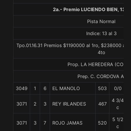
2a.- Premio LUCIENDO BIEN, 130
Pista Normal
Indice: 13 al 3
Tpo.01.16.31 Premios $1190000 al 1ro, $238000 al 2
4to
Prop. LA HEREDERA (CONC
Prep. C. CORDOVA A.
3049
1
6
EL MANOLO
503
0/0
4 3/4
3071
2
3
REY IRLANDES
467
c
5 1/2
3071
3
7
ROJO JAMAS
520
c