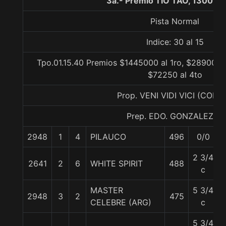
3a.- Premio TIO TAO, 1300 m
Pista Normal
Indice: 30 al 15
Tpo.01.15.40 Premios $1445000 al 1ro, $289000 a
$72250 al 4to
Prop. VENI VIDI VICI (CONC
Prep. EDO. GONZALEZ S.
2948
1
4
PILAUCO
496
0/0
2 3/4
2641
2
6
WHITE SPIRIT
488
c
MASTER
5 3/4
2948
3
2
475
CELEBRE (ARG)
c
5 3/4