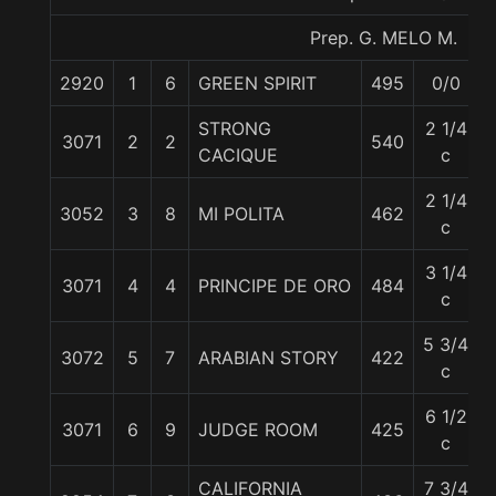
Prep. G. MELO M.
2920
1
6
GREEN SPIRIT
495
0/0
STRONG
2 1/4
3071
2
2
540
CACIQUE
c
2 1/4
3052
3
8
MI POLITA
462
c
3 1/4
3071
4
4
PRINCIPE DE ORO
484
c
5 3/4
3072
5
7
ARABIAN STORY
422
c
6 1/2
3071
6
9
JUDGE ROOM
425
c
CALIFORNIA
7 3/4