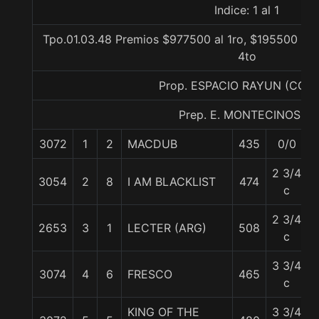
Indice: 1 al 1
Tpo.01.03.48 Premios $977500 al 1ro, $195500 al 2
4to
Prop. ESPACIO RAYUN (CON
Prep. E. MONTECINOS C.
3072
1
2
MACDUB
435
0/0
2 3/4
3054
2
8
I AM BLACKLIST
474
c
2 3/4
2653
3
1
LECTER (ARG)
508
c
3 3/4
3074
4
6
FRESCO
465
c
KING OF THE
3 3/4