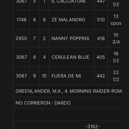
3067
5
1
IL CACCIATORE
447
1/2
13
1748
6
8
ZE MALANDRO
510
cpos
15
2950
7
2
NANNY POPPINS
418
3/4
16
3067
8
4
CERULEAN BLUE
405
1/2
22
3067
9
10
FUERA DE MI
442
1/2
GREENLANDER, M.A., 4. MORNING RAIDER-ROMA
NO CORRIERON : DARDO
-3162-