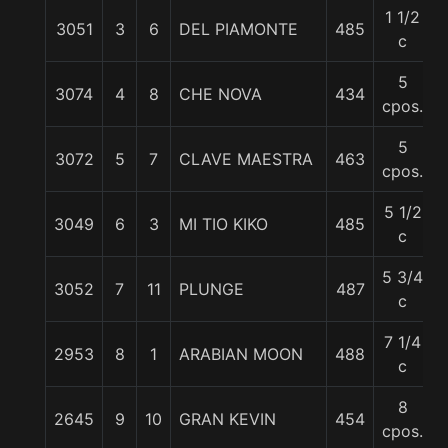
1 1/2
3051
3
6
DEL PIAMONTE
485
c
5
3074
4
8
CHE NOVA
434
cpos.
5
3072
5
7
CLAVE MAESTRA
463
cpos.
5 1/2
3049
6
3
MI TIO KIKO
485
c
5 3/4
3052
7
11
PLUNGE
487
c
7 1/4
2953
8
1
ARABIAN MOON
488
c
8
2645
9
10
GRAN KEVIN
454
cpos.