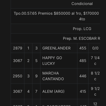
Condicional
Tpo.00.57.65 Premios $850000 al 1ro, $170000 al 2
4to
Prop. LCG
Prep. M. ESCOBAR R.
2879
1
3
GREENLANDER
455
0/0
HAPPY GO
7 1/4
3067
2
5
485
LUCKY
c
MARCHA
8 1/2
2950
3
9
446
CANTANDO
c
9 1/2
3067
4
7
ALEM (ARG)
415
c
12