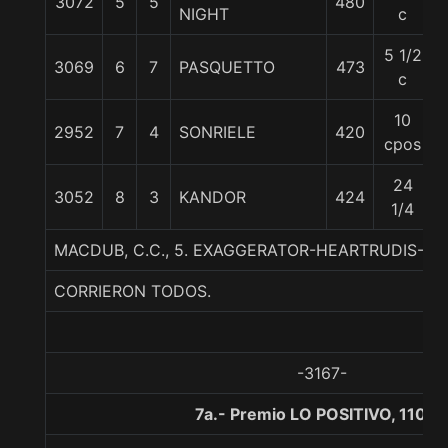
3072
5
5
480
NIGHT
c
5 1/2
3069
6
7
PASQUETTO
473
c
10
2952
7
4
SONRIELE
420
cpos
24
3052
8
3
KANDOR
424
1/4
MACDUB, C.C., 5. EXAGGERATOR-HEARTRUDIS-PE
CORRIERON TODOS.
-3167-
7a.- Premio LO POSITIVO, 1100 