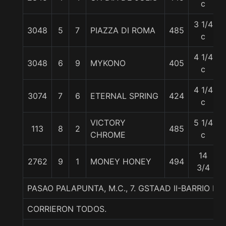
c
3 1/4
3048
5
7
PIAZZA DI ROMA
485
c
4 1/4
3048
6
9
MYKONO
405
c
4 1/4
3074
7
6
ETERNAL SPRING
424
c
VICTORY
5 1/4
113
8
2
485
CHROME
c
14
2762
9
1
MONEY HONEY
494
3/4
PASAO PALAPUNTA, M.C., 7. GSTAAD II-BARRIO 
CORRIERON TODOS.