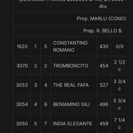
4to
Prop. MARLU (CONCE)
Prep. R. BELLO B.
CONSTANTINO
1620
1
5
430
0/0
ROMANO
2 1/2
3070
2
2
TROMBONCITO
454
c
3 3/4
3053
3
4
THE REAL FAFA
527
c
5 3/4
3054
4
6
BENIAMINO GILI
496
c
7 1/4
3050
5
7
INDIA ELEGANTE
459
c