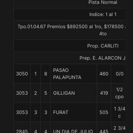
Pista Normal
Indice: 1 al 1
Tpo.01.04.67 Premios $892500 al 1ro, $178500 al 2
4to
Prop. CARLITI
Prep. E. ALARCON J.
PASAO
3050
1
8
460
0/0
PALAPUNTA
1/2
3053
2
5
GILLIGAN
419
cpo
1 3/4
3053
3
3
FURAT
505
c
2 3/4
2845
4
4
UN DIA DE JULIO
445