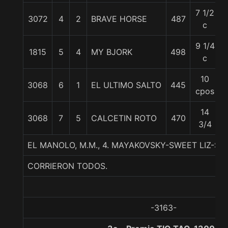
7 1/2
3072
4
2
BRAVE HORSE
487
c
9 1/4
1815
5
4
MY BJORK
498
c
10
3068
6
1
EL ULTIMO SALTO
445
cpos
14
3068
7
5
CALCETIN ROTO
470
3/4
EL MANOLO, M.M., 4. MAYAKOVSKY-SWEET LIZ-SUD
CORRIERON TODOS.
-3163-