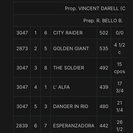
Prop. VINCENT DARELL (CON
Prep. R. BELLO B.
3047
1
6
CITY RAIDER
502
0/0
4 1/2
2873
2
5
GOLDEN GIANT
535
c
15
3047
3
8
THE SOLDIER
492
cpos
17
3047
4
1
L' ALFA
439
3/4
21
3047
5
3
DANGER IN RIO
480
1/4
26
2839
6
7
ESPERANZADORA
442
1/2