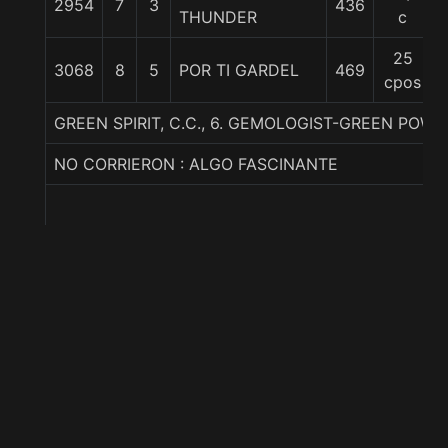
2954
7
3
436
THUNDER
c
25
3068
8
5
POR TI GARDEL
469
cpos
GREEN SPIRIT, C.C., 6. GEMOLOGIST-GREEN POWER
NO CORRIERON : ALGO FASCINANTE