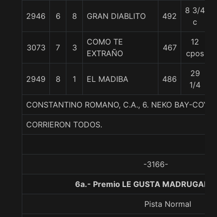
8 3/4
2946
6
8
GRAN DIABLITO
492
c
COMO TE
12
3073
7
3
467
EXTRAÑO
cpos
29
2949
8
1
EL MADIBA
486
1/4
CONSTANTINO ROMANO, C.A., 6. NEKO BAY-COY 
CORRIERON TODOS.
-3166-
6a.- Premio LE GUSTA MADRUGAR, 1
Pista Normal