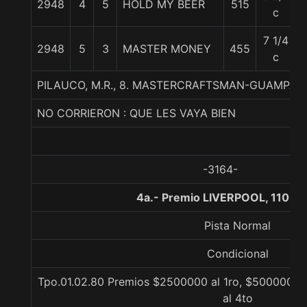
2948
4
5
HOLD MY BEER
515
c
7 1/4
2948
5
3
MASTER MONEY
455
c
PILAUCO, M.R., 8. MASTERCRAFTSMAN-GUAMPA
NO CORRIERON : QUE LES VAYA BIEN
-3164-
4a.- Premio LIVERPOOL, 1100 
Pista Normal
Condicional
Tpo.01.02.80 Premios $2500000 al 1ro, $500000 al
al 4to