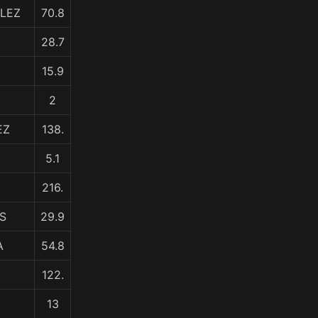
LEZ
70.8
28.7
15.9
2
EZ
138.
5.1
216.
S
29.9
A
54.8
122.
13