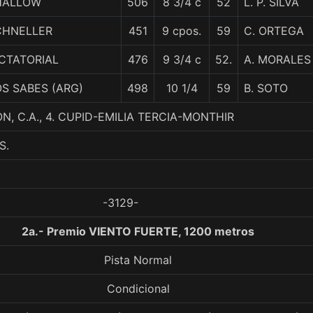
HALLOW
506
8 3/4 c
52
L. P. SILVA
CHNELLER
451
9 cpos.
59
C. ORTEGA
CTATORIAL
476
9 3/4 c
52.
A. MORALES
S SABES (ARG)
498
10 1/4
59
B. SOTO
N, C.A., 4. CUPID-EMILIA TERCIA-MONTHIR
S.
-3129-
2a.- Premio VIENTO FUERTE, 1200 metros
Pista Normal
Condicional