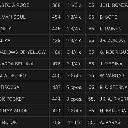
USTO A POCO
368
1 1/2 c
55
JOH. GONZA
UMAN SOUL
454
1 3/4 c
55
B. SOTO
NE YI
445
1 3/4 c
55
R. PAINEN
LIKA
428
1 3/4 c
55
JR. ZUÑIGA
HADOWS OF YELLOW
488
3 1/4 c
55
G. RODRIGU
UARDA BELLINA
476
3 1/4 c
55
J. MEDINA
ALA DE ORO
400
3 3/4 c
55
W. VARGAS
ETIROSSA
437
5 cpos.
55
R. CISTERNA
ICK POCKET
444
9 cpos.
55.
JR. A. RIVER
O HAY ADIOS
413
9 3/4 c
55
H. BARRERA
A RATON
408
14 1/2
55.
A. VARAS