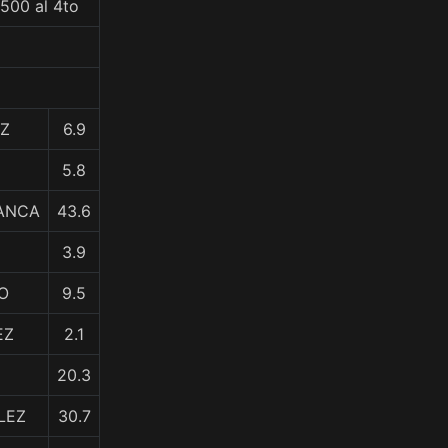
500 al 4to
EZ
6.9
5.8
LANCA
43.6
3.9
O
9.5
EZ
2.1
20.3
LEZ
30.7