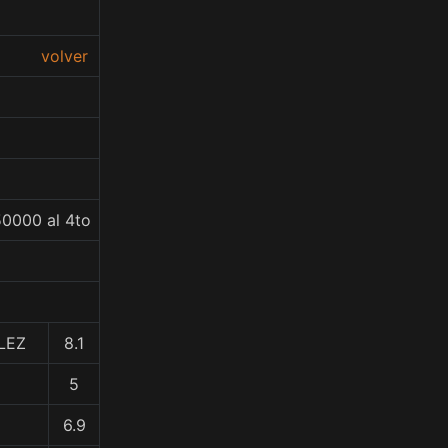
volver
50000 al 4to
LEZ
8.1
5
6.9