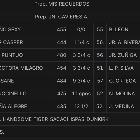
Prop. MIS RECUERDOS
Prep. JN. CAVIERES A.
IÑO SEXY
455
0/0
55
B. LEON
R CASPER
444
1 1/4 c
56.
JR. A. RIVER
L PUNTUO
480
3 3/4 c
56
JR. ZUÑIGA
OCTORA MILAGRO
454
3 3/4 c
51.
L. P. SILVA
SSANE
484
9 3/4 c
57
C. ORTEGA
UCCINELLO
475
10 cpos
52
N. MOLINA
IÑA ALEGRE
435
13 1/2
52.
J. MEDINA
, 5. HANDSOME TIGER-SACACHISPAS-DUNKIRK
S.