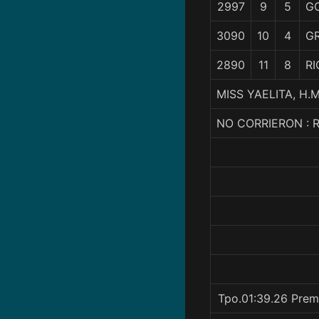
2997
9
5
G
3090
10
4
G
2890
11
8
RI
MISS YAELITA, H.
NO CORRIERON : 
Tpo.01:39.26 Prem