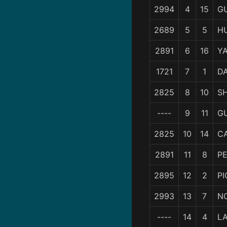
2994
4
15
G
2689
5
5
H
2891
6
16
YA
1721
7
1
DA
2825
8
10
S
----
9
11
G
2825
10
14
C
2891
11
8
P
2895
12
2
P
2993
13
7
N
----
14
4
L