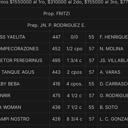
mios $1550000 al 1ro, $310000 al 2do, $155000 al 3ro, $77
Prop. FRITZI
Prep. JN. P. RODRIGUEZ E.
SS YAELITA
447
0/0
55
F. HENRIQU
OMPECORAZONES
452
1/2 cpo
57
N. MOLINA
RETOR PEREGRINUS
495
1 3/4 c
57
JS. VILLAB
L TANQUE AGUS
443
2 cpos
57
A. VARAS
ABY BEBA
416
4 cpos.
55
D. CARRASC
NRIR
475
4 1/2 c
57
G. RODRIGU
 A WOMAN
436
7 1/2 c
55
B. SOTO
AMPI NOSTRO
426
8 3/4 c
57
L. C. GONZA