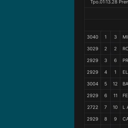
Tpo.01:13.28 Pre
3040
1
3
MI
3029
2
2
R
2929
3
6
P
2929
4
1
E
3004
5
12
B
2929
6
11
FE
2722
7
10
L
2929
8
9
C