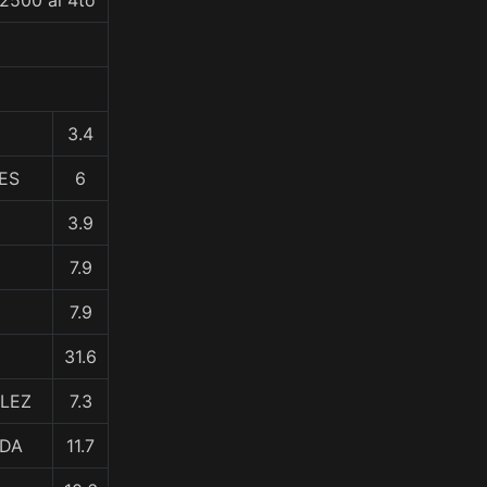
2500 al 4to
3.4
ES
6
3.9
7.9
7.9
31.6
LEZ
7.3
IDA
11.7