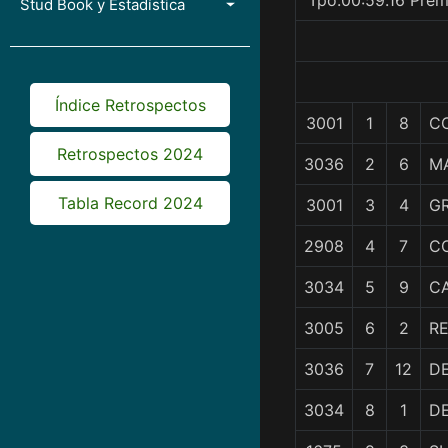
Tpo.00:59.16 Prem
Stud Book y Estadística
Índice Retrospectos
3001
1
8
CO
Retrospectos 2024
3036
2
6
M
Tabla Record 2024
3001
3
4
G
2908
4
7
C
3034
5
9
C
3005
6
2
RE
3036
7
12
D
3034
8
1
D