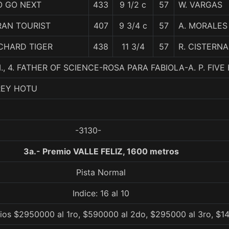
O GO NEXT
433
9 1/2 c
57
W. VARGAS
RAN TOURIST
407
9 3/4 c
57
A. MORALES
CHARD TIGER
438
11 3/4
57
R. CISTERNA
M., 4. FATHER OF SCIENCE-ROSA PARA FABIOLA-A. P. FIV
REY HOTU
-3130-
3a.- Premio VALLE FELIZ, 1600 metros
Pista Normal
Indice: 16 al 10
ios $2950000 al 1ro, $590000 al 2do, $295000 al 3ro, $1