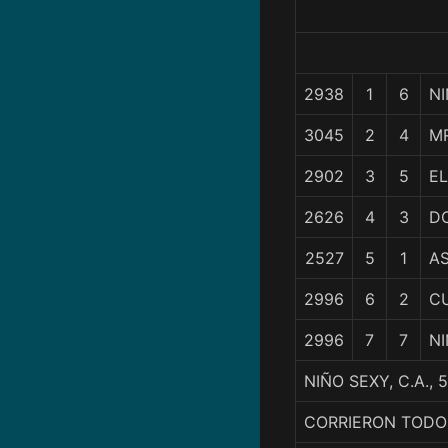
2938
1
6
N
3045
2
4
M
2902
3
5
E
2626
4
3
D
2527
5
1
A
2996
6
2
C
2996
7
7
N
NIÑO SEXY, C.A.
CORRIERON TODO