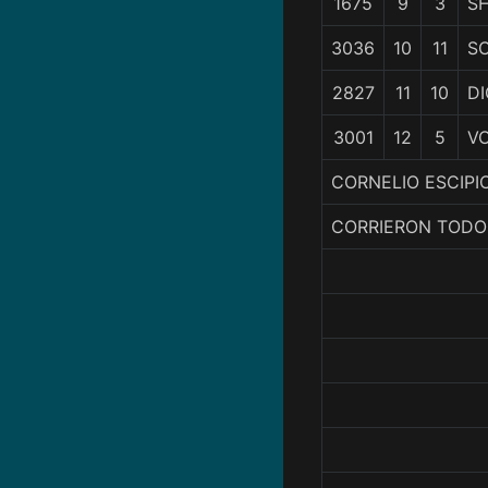
1675
9
3
S
3036
10
11
S
2827
11
10
DI
3001
12
5
VO
CORNELIO ESCIPIO
CORRIERON TODO