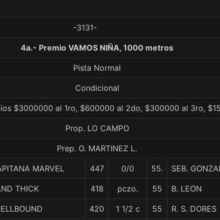
-3131-
4a.- Premio VAMOS NIÑA, 1000 metros
Pista Normal
Condicional
ios $3000000 al 1ro, $600000 al 2do, $300000 al 3ro, $1
Prop. LO CAMPO
Prep. O. MARTINEZ L.
APITANA MARVEL
447
0/0
55.
SEB. GONZA
AND THICK
418
pczo.
55
B. LEON
PELLBOUND
420
1 1/2 c
55
R. S. DORES