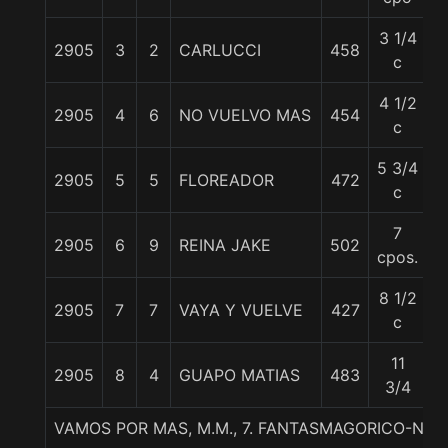
3 1/4
2905
3
2
CARLUCCI
458
5
c
4 1/2
2905
4
6
NO VUELVO MAS
454
5
c
5 3/4
2905
5
5
FLOREADOR
472
5
c
7
2905
6
9
REINA JAKE
502
5
cpos.
8 1/2
2905
7
7
VAYA Y VUELVE
427
5
c
11
2905
8
4
GUAPO MATIAS
483
5
3/4
VAMOS POR MAS, M.M., 7. FANTASMAGORICO-NIM