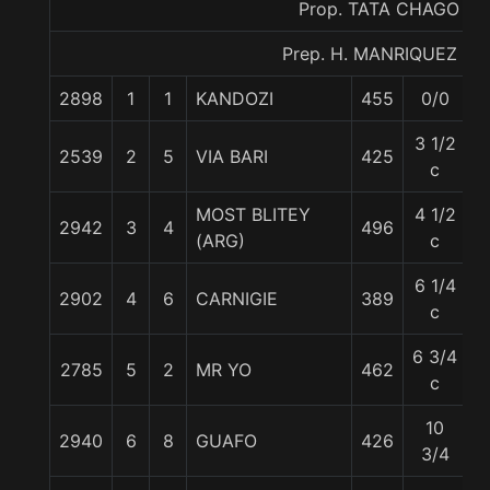
Prop. TATA CHAGO
Prep. H. MANRIQUEZ F.
2898
1
1
KANDOZI
455
0/0
5
3 1/2
2539
2
5
VIA BARI
425
5
c
MOST BLITEY
4 1/2
2942
3
4
496
5
(ARG)
c
6 1/4
2902
4
6
CARNIGIE
389
5
c
6 3/4
2785
5
2
MR YO
462
5
c
10
2940
6
8
GUAFO
426
5
3/4