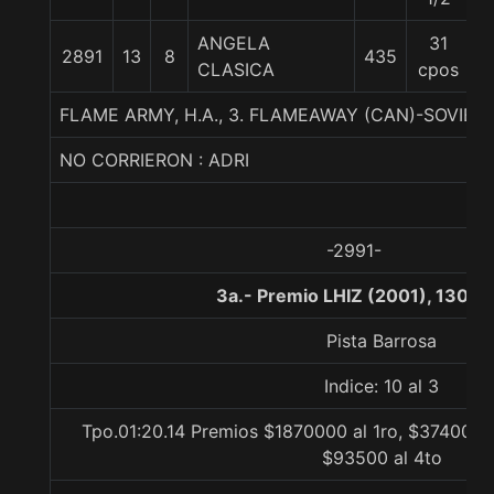
ANGELA
31
2891
13
8
435
5
CLASICA
cpos
FLAME ARMY, H.A., 3. FLAMEAWAY (CAN)-SOVIET
NO CORRIERON : ADRI
-2991-
3a.- Premio LHIZ (2001), 1300 
Pista Barrosa
Indice: 10 al 3
Tpo.01:20.14 Premios $1870000 al 1ro, $374000 a
$93500 al 4to