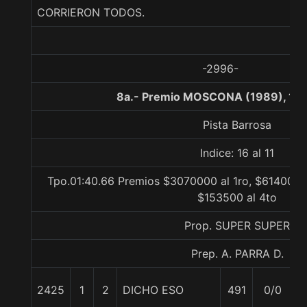
CORRIERON TODOS.
-2996-
8a.- Premio MOSCONA (1989), 16
Pista Barrosa
Indice: 16 al 11
Tpo.01:40.66 Premios $3070000 al 1ro, $614000 a
$153500 al 4to
Prop. SUPER SUPER
Prep. A. PARRA D.
2425
1
2
DICHO ESO
491
0/0
5