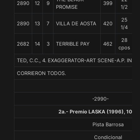
2890
12
9
399
5
PROMISE
1/2
25
2890
13
7
VILLA DE AOSTA
420
5
1/4
28
2682
14
3
TERRIBLE PAY
462
5
cpos
TED, C.C., 4. EXAGGERATOR-ART SCENE-A.P. INDY
CORRIERON TODOS.
-2990-
2a.- Premio LASKA (1996), 1000
Pista Barrosa
Condicional