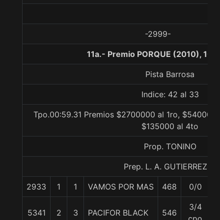
-2999-
11a.- Premio PORQUE (2010), 100
Pista Barrosa
Indice: 42 al 33
Tpo.00:59.31 Premios $2700000 al 1ro, $540000 a
$135000 al 4to
Prop. TONINO
Prep. L. A. GUTIERREZ P.
2933
1
1
VAMOS POR MAS
468
0/0
5
3/4
5341
2
3
PACIFOR BLACK
546
5
cpo