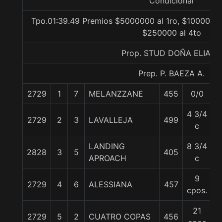
Condicional
Tpo.01:39.49 Premios $5000000 al 1ro, $1000000 
$250000 al 4to
Prop. STUD DOÑA ELIANA
Prep. P. BAEZA A.
2729
1
7
MELANZZANE
455
0/0
5
4 3/4
2729
2
3
LAVALLEJA
499
5
c
LANDING
8 3/4
2828
3
5
405
5
APROACH
c
9
2729
4
6
ALESSIANA
457
5
cpos.
21
2729
5
2
CUATRO COPAS
456
5