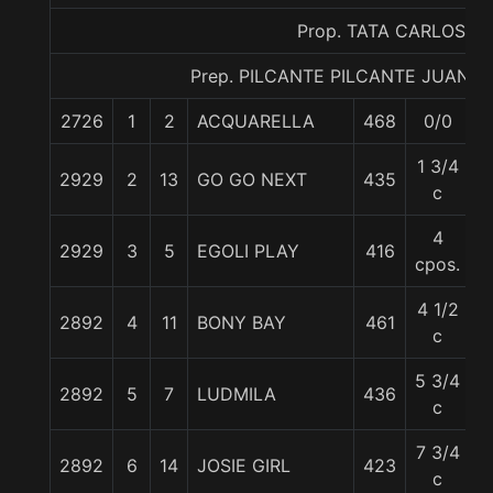
Prop. TATA CARLOS
Prep. PILCANTE PILCANTE JUAN 
2726
1
2
ACQUARELLA
468
0/0
5
1 3/4
2929
2
13
GO GO NEXT
435
5
c
4
2929
3
5
EGOLI PLAY
416
5
cpos.
4 1/2
2892
4
11
BONY BAY
461
5
c
5 3/4
2892
5
7
LUDMILA
436
5
c
7 3/4
2892
6
14
JOSIE GIRL
423
5
c