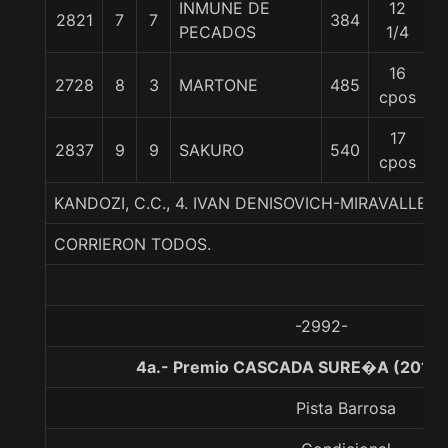
INMUNE DE
12
2821
7
7
384
5
PECADOS
1/4
16
2728
8
3
MARTONE
485
5
cpos
17
2837
9
9
SAKURO
540
5
cpos
KANDOZI, C.C., 4. IVAN DENISOVICH-MIRAVALLE
CORRIERON TODOS.
-2992-
4a.- Premio CASCADA SURE�A (2016),
Pista Barrosa