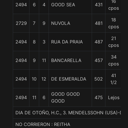
16
2494
6
4
GOOD SEA
431
5
cpos
18
2729
7
9
NUVOLA
481
5
cpos
21
2494
8
3
RUA DA PRAIA
487
5
cpos
34
2494
9
11
BANCARELLA
457
5
cpos
41
2494
10
12
DE ESMERALDA
502
5
1/2
GOOD GOOD
2494
11
6
475
Lejos
5
GOOD
DIA DE OTOÑO, H.C., 3. MENDELSSOHN (USA)-DY
NO CORRIERON : REITHA