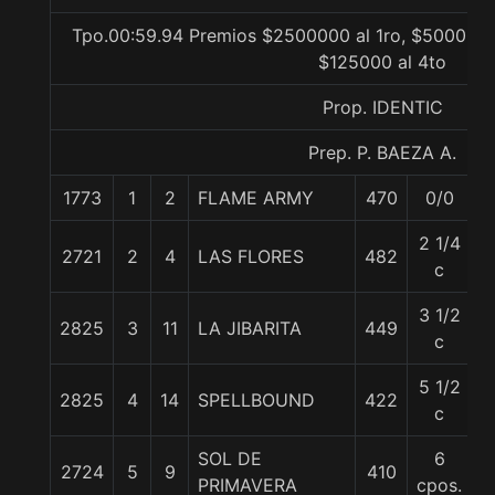
Tpo.00:59.94 Premios $2500000 al 1ro, $500000 a
$125000 al 4to
Prop. IDENTIC
Prep. P. BAEZA A.
1773
1
2
FLAME ARMY
470
0/0
5
2 1/4
2721
2
4
LAS FLORES
482
5
c
3 1/2
2825
3
11
LA JIBARITA
449
5
c
5 1/2
2825
4
14
SPELLBOUND
422
5
c
SOL DE
6
2724
5
9
410
5
PRIMAVERA
cpos.