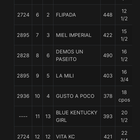
12
2724
6
2
FLIPADA
448
5
1/2
15
2895
7
3
MIEL IMPERIAL
422
5
1/2
DEMOS UN
16
2828
8
6
490
5
PASEITO
1/2
16
2895
9
5
LA MILI
403
5
3/4
18
2936
10
4
GUSTO A POCO
378
5
cpos
BLUE KENTUCKY
20
----
11
13
393
5
GIRL
1/2
22
2724
12
12
VITA KC
421
5