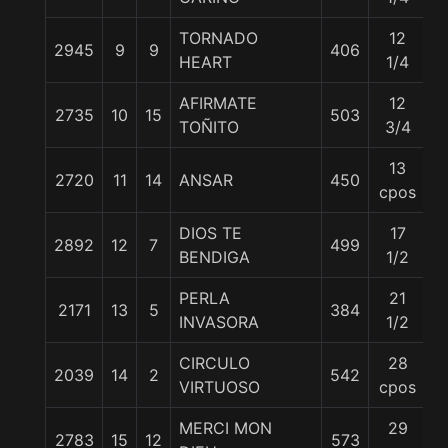
TORNADO
12
2945
9
9
406
5
HEART
1/4
AFIRMATE
12
2735
10
15
503
5
TOÑITO
3/4
13
2720
11
14
ANSAR
450
5
cpos
DIOS TE
17
2892
12
7
499
5
BENDIGA
1/2
PERLA
21
2171
13
5
384
5
INVASORA
1/2
CIRCULO
28
2039
14
2
542
5
VIRTUOSO
cpos
MERCI MON
29
2783
15
12
573
5