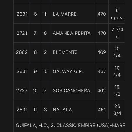
6
2631
6
1
LA MARRE
470
5
cpos.
7 3/4
2721
7
8
AMANDA PEPITA
470
5
c
10
2689
8
2
ELEMENTZ
469
5
1/4
10
2631
9
10
GALWAY GIRL
457
5
1/4
19
2727
10
7
SOS CANCHERA
462
5
1/2
26
2631
11
3
NALALA
451
5
3/4
GUIFALA, H.C., 3. CLASSIC EMPIRE (USA)-MAR