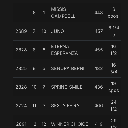
MISSIS
6
----
6
1
448
5
CAMPBELL
cpos.
6 1/4
2689
7
10
JUNO
457
5
c
ETERNA
16
2628
8
6
455
5
ESPERANZA
1/2
16
2825
9
5
SEÑORA BERNI
482
5
3/4
19
2828
10
7
SPRING SMILE
436
5
cpos
24
2724
11
3
SEXTA FEIRA
466
5
1/2
29
2891
12
12
WINNER CHOICE
419
5
1/2