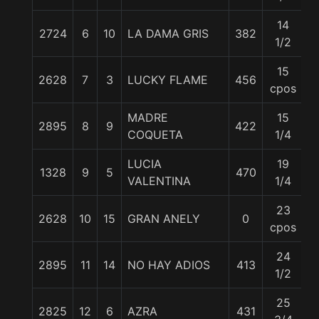
14
2724
6
10
LA DAMA GRIS
382
5
1/2
15
2628
7
3
LUCKY FLAME
456
5
cpos
MADRE
15
2895
8
9
422
5
COQUETA
1/4
LUCIA
19
1328
9
5
470
5
VALENTINA
1/4
23
2628
10
15
GRAN ANELY
0
5
cpos
24
2895
11
14
NO HAY ADIOS
413
5
1/2
25
2825
12
6
AZRA
431
5