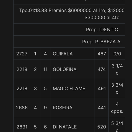
Tpo.01:18.83 Premios $6000000 al 1ro, $1200000 
$300000 al 4to
Prop. IDENTIC
Prep. P. BAEZA A.
2727
1
4
GUIFALA
467
0/0
5
3 1/4
2218
2
11
GOLOFINA
474
5
c
3 3/4
2218
3
5
MAGIC FLAME
491
5
c
4
2686
4
9
ROSEIRA
441
5
cpos.
5 3/4
2631
5
6
DI NATALE
520
5
c