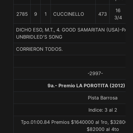
16
2785
9
1
CUCCINELLO
473
5
3/4
DICHO ESO, M.T., 4. GOOD SAMARITAN (USA)-PA
UNBRIDLED'S SONG
CORRIERON TODOS.
-2997-
9a.- Premio LA POROTITA (2012), 1
Pista Barrosa
Indice: 3 al 2
Tpo.01:00.84 Premios $1640000 al 1ro, $328000 a
$82000 al 4to