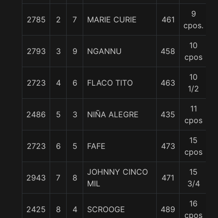
9
2785
2
7
MARIE CURIE
461
5
cpos.
10
2793
3
9
NGANNU
458
5
cpos
10
2723
4
6
FLACO TITO
463
5
1/2
11
2486
5
3
NIÑA ALEGRE
435
5
cpos
15
2723
6
5
FAFE
473
5
cpos
JOHNNY CINCO
15
2943
7
8
471
5
MIL
3/4
16
2425
8
4
SCROOGE
489
5
cpos