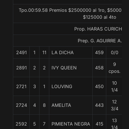
Tpo.00:59.58 Premios $2500000 al 1ro, $500000 a
$125000 al 4to
Prop. HARAS CURICHE
Prep. G. AGUIRRE A.
2491
1
11
LA DICHA
459
0/0
5
9
2891
2
2
IVY QUEEN
458
5
cpos.
10
2721
3
1
LOUVING
450
5
1/4
12
2724
4
8
AMELITA
443
5
3/4
13
2592
5
7
PIMIENTA NEGRA
415
5
1/4