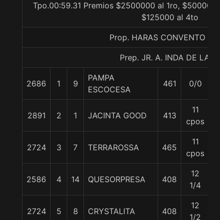
Tpo.00:59.31 Premios $2500000 al 1ro, $500000 a
$125000 al 4to
Prop. HARAS CONVENTO VI
Prep. JR. A. INDA DE LA C.
PAMPA
2686
1
9
461
0/0
5
ESCOCESA
11
2891
2
1
JACINTA GOOD
413
5
cpos
11
2724
3
7
TERRAROSSA
465
5
cpos
12
2586
4
14
QUESORPRESA
408
5
1/4
12
2724
5
8
CRYSTALITA
408
5
1/2