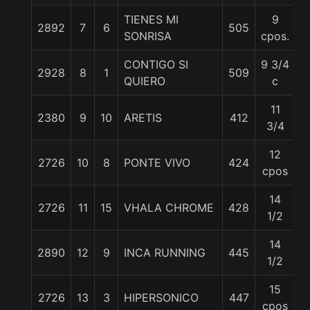
TIENES MI
9
2892
7
6
505
5
SONRISA
cpos.
CONTIGO SI
9 3/4
2928
8
1
509
5
QUIERO
c
11
2380
9
10
ARETIS
412
5
3/4
12
2726
10
8
PONTE VIVO
424
5
cpos
14
2726
11
15
VHALA CHROME
428
5
1/2
14
2890
12
9
INCA RUNNING
445
5
1/2
15
2726
13
3
HIPERSONICO
447
5
cpos