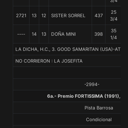
3/4
25
2721
13
12
SISTER SORREL
437
5
3/4
35
----
14
13
DOÑA MINI
398
5
1/4
LA DICHA, H.C., 3. GOOD SAMARITAN (USA)-ATHB-T
NO CORRIERON : LA JOSEFITA
-2994-
6a.- Premio FORTISSIMA (1991), 1
Pista Barrosa
Condicional