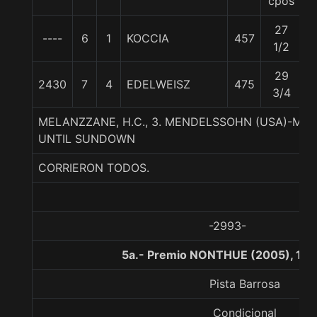
cpos
27
----
6
1
KOCCIA
457
5
1/2
29
2430
7
4
EDELWEISZ
475
5
3/4
MELANZZANE, H.C., 3. MENDELSSOHN (USA)-MA
UNTIL SUNDOWN
CORRIERON TODOS.
-2993-
5a.- Premio NONTHUE (2005), 10
Pista Barrosa
Condicional