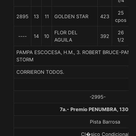
1/4
25
2895
13
11
GOLDEN STAR
423
5
cpos
FLOR DEL
26
----
14
10
392
5
AGUILA
1/2
PAMPA ESCOCESA, H.M., 3. ROBERT BRUCE-PAMP
STORM
CORRIERON TODOS.
-2995-
7a.- Premio PENUMBRA, 1300 
Pista Barrosa
Cl�sico Condicional