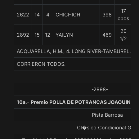
17
2622
14
4
CHICHICHI
398
5
cpos
20
2892
15
12
YAILYN
469
5
1/2
ACQUARELLA, H.M., 4. LONG RIVER-TAMBURELLA
CORRIERON TODOS.
-2998-
10a.- Premio POLLA DE POTRANCAS JOAQUIN MO
Pista Barrosa
Cl�sico Condicional Gr. 1