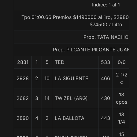
Indice: 1 al 1
Tpo.01:00.66 Premios $1490000 al 1ro, $298000 a
$74500 al 4to
Prop. TATA NACHO
Prep. PILCANTE PILCANTE JUAN 
2831
1
5
TED
533
0/0
5
2 1/2
2928
2
10
LA SIGUIENTE
466
5
c
13
2682
3
14
TWIZEL (ARG)
430
5
cpos
13
2890
4
2
LA BALLOTA
443
5
1/4
15