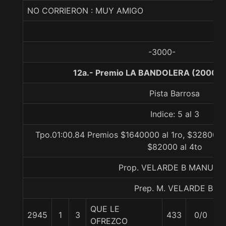
NO CORRIERON : MUY AMIGO
-3000-
12a.- Premio LA BANDOLERA (2000),
Pista Barrosa
Indice: 5 al 3
Tpo.01:00.84 Premios $1640000 al 1ro, $328000 a
$82000 al 4to
Prop. VELARDE B MANUEL
Prep. M. VELARDE B.
QUE LE
2945
1
3
433
0/0
5
OFREZCO