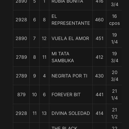
2890
5
1
RUBIA BONITA
416
5
3/4
EL
16
2928
6
8
460
5
REPRESENTANTE
cpos
19
2890
7
12
VUELA EL AMOR
451
5
1/4
MI TATA
19
2789
8
11
412
5
SAMBUKA
3/4
20
2789
9
4
NEGRITA POR TI
430
5
3/4
21
879
10
6
FOREVER BIT
441
5
1/4
21
2928
11
13
DIVINA SOLEDAD
414
5
1/2
THE BLACK
22