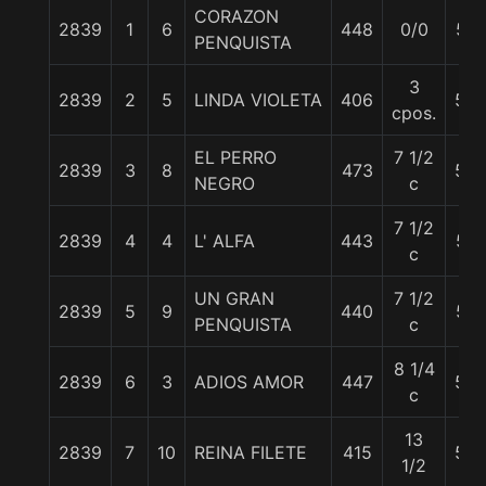
CORAZON
2839
1
6
448
0/0
57
PENQUISTA
3
2839
2
5
LINDA VIOLETA
406
55
cpos.
EL PERRO
7 1/2
2839
3
8
473
56
NEGRO
c
7 1/2
2839
4
4
L' ALFA
443
57
c
UN GRAN
7 1/2
2839
5
9
440
57
PENQUISTA
c
8 1/4
2839
6
3
ADIOS AMOR
447
53
c
13
2839
7
10
REINA FILETE
415
55
1/2