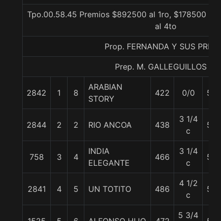
Tpo.00.58.45 Premios $892500 al 1ro, $178500 al 
al 4to
Prop. FERNANDA Y SUS PRIM
Prep. M. GALLEGUILLOS C.
ARABIAN
2842
1
8
422
0/0
55
STORY
3 1/4
2844
2
2
RIO ANCOA
438
56
c
INDIA
3 1/4
758
3
4
466
55
ELEGANTE
c
4 1/2
2841
4
5
UN TOTITO
486
55
c
5 3/4