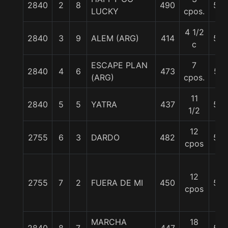
2840
2
8
490
53
LUCKY
cpos.
4 1/2
2840
3
9
ALEM (ARG)
414
52
c
ESCAPE PLAN
7
2840
4
6
473
57
(ARG)
cpos.
11
2840
5
5
YATRA
437
55
1/2
12
2755
6
3
DARDO
482
53
cpos
12
2755
7
2
FUERA DE MI
450
53
cpos
MARCHA
18