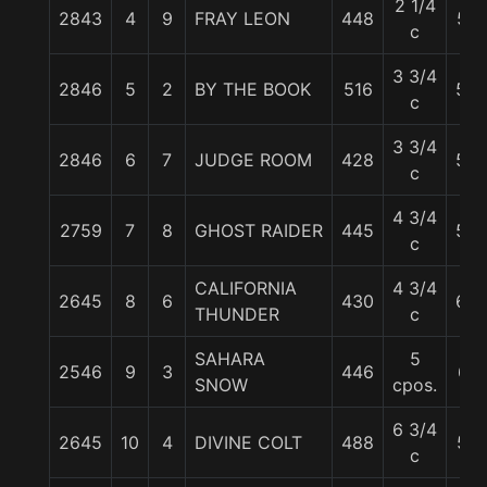
2 1/4
2843
4
9
FRAY LEON
448
57
c
3 3/4
2846
5
2
BY THE BOOK
516
59
c
3 3/4
2846
6
7
JUDGE ROOM
428
58
c
4 3/4
2759
7
8
GHOST RAIDER
445
58
c
CALIFORNIA
4 3/4
2645
8
6
430
60
THUNDER
c
SAHARA
5
2546
9
3
446
61
SNOW
cpos.
6 3/4
2645
10
4
DIVINE COLT
488
57
c