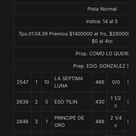
Pista Normal
Indice: 14 al 5
Tpo.01.04.39 Premios $1400000 al 1ro, $280000 al
$0 al 4to
Prop. COMO LO QUERI
Prep. EDO. GONZALEZ S.
LA SEPTIMA
2547
1
10
466
0/0
55
LUNA
1 1/2
2639
2
5
ESO TILIN
430
55
c
PRINCIPE DE
2 1/4
2846
3
1
486
56
ORO
c