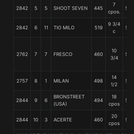
7
2842
5
5
SHOOT SEVEN
445
55
cpos.
9 3/4
2842
6
11
TIO MILO
519
55
c
10
2762
7
7
FRESCO
460
56
3/4
14
2757
8
1
MILAN
498
55
1/2
BRONSTREET
18
2844
9
6
494
58
(USA)
cpos
20
2844
10
3
ACERTE
460
58
cpos