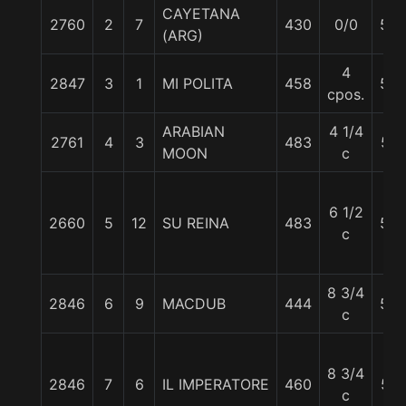
CAYETANA
2760
2
7
430
0/0
56
(ARG)
4
2847
3
1
MI POLITA
458
56
cpos.
ARABIAN
4 1/4
2761
4
3
483
57
MOON
c
6 1/2
2660
5
12
SU REINA
483
56
c
8 3/4
2846
6
9
MACDUB
444
56
c
8 3/4
2846
7
6
IL IMPERATORE
460
57
c