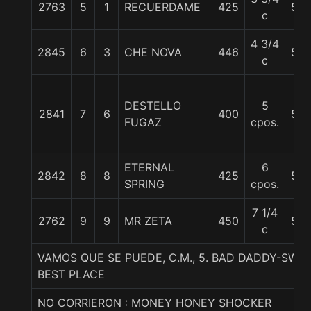
2763
5
1
RECUERDAME
425
56
c
4 3/4
2845
6
3
CHE NOVA
446
56
c
DESTELLO
5
2841
7
6
400
56
FUGAZ
cpos.
ETERNAL
6
2842
8
8
425
56
SPRING
cpos.
7 1/4
2762
9
9
MR ZETA
450
56
c
VAMOS QUE SE PUEDE, C.M., 5. BAD DADDY-SWE
BEST PLACE
NO CORRIERON : MONEY HONEY SHOCKER