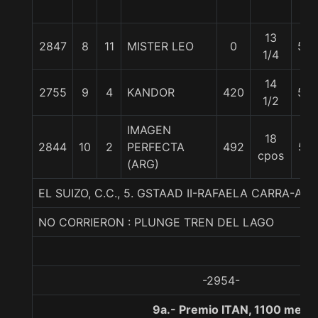
13
2847
8
11
MISTER LEO
0
55
1/4
14
2755
9
4
KANDOR
420
56
1/2
IMAGEN
18
2844
10
2
PERFECTA
492
57
cpos
(ARG)
EL SUIZO, C.C., 5. GSTAAD II-RAFAELA CARRA-A
NO CORRIERON : PLUNGE TREN DEL LAGO
-2954-
9a.- Premio ITAN, 1100 metr