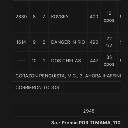
16
2839
8
7
KOVSKY
400
53
cpos
22
1614
9
2
DANGER IN RIO
490
57
1/2
35
----
10
1
DOS CHELAS
447
52
cpos
CORAZON PENQUISTA, M.C., 3. AHORA II-AFFINI
CORRIERON TODOS.
-2948-
3a.- Premio POR TI MAMA, 1100 