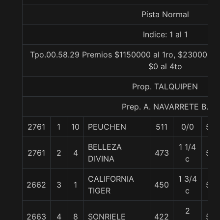
Pista Normal
Indice: 1 al 1
Tpo.00.58.29 Premios $1150000 al 1ro, $230000 al
$0 al 4to
Prop. TALQUIPEN
Prep. A. NAVARRETE B.
2761
1
10
PEUCHEN
511
0/0
55
BELLEZA
1 1/4
2761
2
4
473
55
DIVINA
c
CALIFORNIA
1 3/4
2662
3
1
450
55
TIGER
c
2
2663
4
8
SONRIELE
422
56