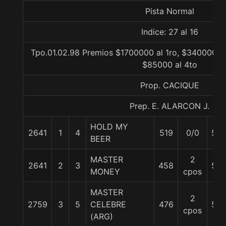
Pista Normal
Indice: 27 al 16
Tpo.01.02.98 Premios $1700000 al 1ro, $340000 al
$85000 al 4to
Prop. CACIQUE
Prep. E. ALARCON J.
HOLD MY
2641
1
4
519
0/0
55
BEER
MASTER
2
2641
2
3
458
59
MONEY
cpos
MASTER
2
2759
3
5
CELEBRE
476
53
cpos
(ARG)