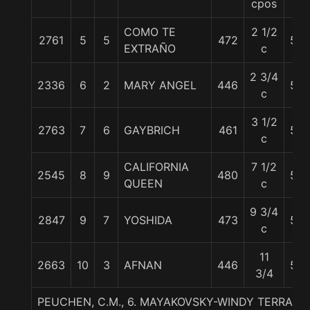
cpos
COMO TE
2 1/2
2761
5
5
472
55
EXTRAÑO
c
2 3/4
2336
6
2
MARY ANGEL
446
56
c
3 1/2
2763
7
6
GAYBRICH
461
56
c
CALIFORNIA
7 1/2
2545
8
9
480
56
QUEEN
c
9 3/4
2847
9
7
YOSHIDA
473
56
c
11
2663
10
3
AFNAN
446
56
3/4
PEUCHEN, C.M., 6. MAYAKOVSKY-WINDY TERRAC