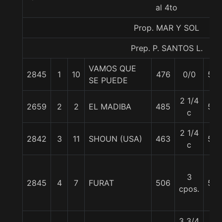
al 4to
Prop. MAR Y SOL
Prep. P. SANTOS L.
VAMOS QUE
2845
1
10
476
0/0
56
SE PUEDE
2 1/4
2659
2
2
EL MADIBA
485
56
c
2 1/4
2842
3
11
SHOUN (USA)
463
56
c
3
2845
4
7
FURAT
506
56
cpos.
3 3/4