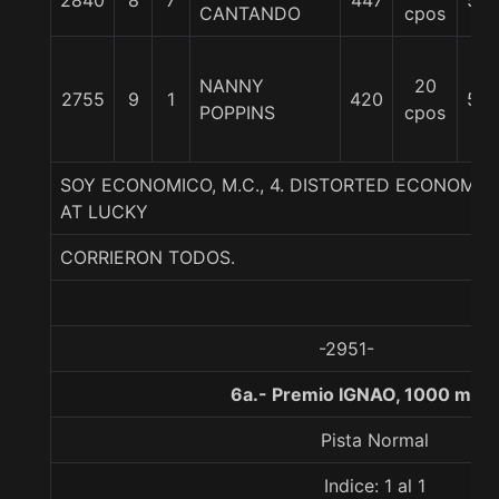
2840
8
7
447
56
CANTANDO
cpos
NANNY
20
2755
9
1
420
56
POPPINS
cpos
SOY ECONOMICO, M.C., 4. DISTORTED ECONOMY
AT LUCKY
CORRIERON TODOS.
-2951-
6a.- Premio IGNAO, 1000 metr
Pista Normal
Indice: 1 al 1