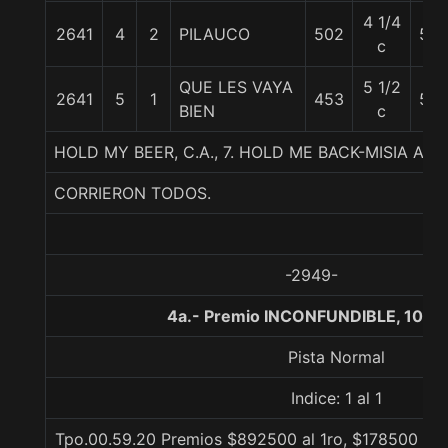
4 1/4
2641
4
2
PILAUCO
502
56
c
QUE LES VAYA
5 1/2
2641
5
1
453
55
BIEN
c
HOLD MY BEER, C.A., 7. HOLD ME BACK-MISIA AN
CORRIERON TODOS.
-2949-
4a.- Premio INCONFUNDIBLE, 1000
Pista Normal
Indice: 1 al 1
Tpo.00.59.20 Premios $892500 al 1ro, $178500 al 