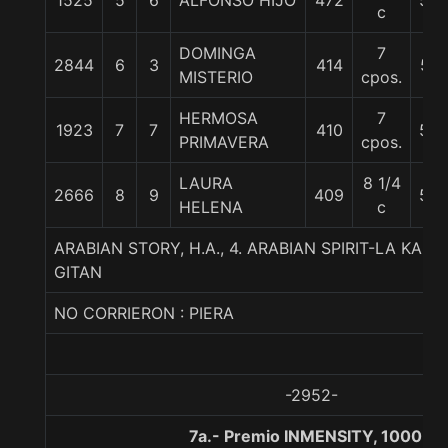
1525
5
6
ALFONSO HIJO
472
56
c
DOMINGA
7
2844
6
3
414
57
MISTERIO
cpos.
HERMOSA
7
1923
7
7
410
55
PRIMAVERA
cpos.
LAURA
8 1/4
2666
8
9
409
56
HELENA
c
ARABIAN STORY, H.A., 4. ARABIAN SPIRIT-LA KAD
GITAN
NO CORRIERON : PIERA
-2952-
7a.- Premio INMENSITY, 1000 m