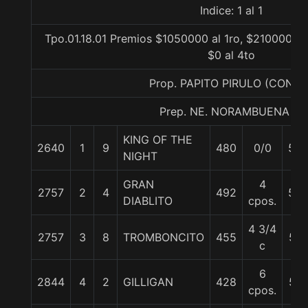
Indice: 1 al 1
Tpo.01.18.01 Premios $1050000 al 1ro, $210000 al
$0 al 4to
Prop. PAPITO PIRULO (CONCE
Prep. NE. NORAMBUENA B.
KING OF THE
2640
1
9
480
0/0
55
NIGHT
GRAN
4
2757
2
4
492
55
DIABLITO
cpos.
4 3/4
2757
3
8
TROMBONCITO
455
57
c
6
2844
4
2
GILLIGAN
428
57
cpos.