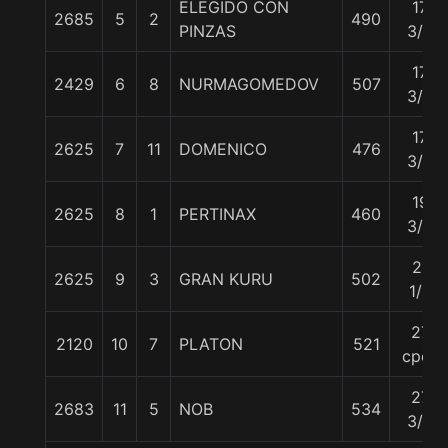
ELEGIDO CON
17
2685
5
2
490
PINZAS
3/4
17
2429
6
8
NURMAGOMEDOV
507
3/4
17
2625
7
11
DOMENICO
476
3/4
19
2625
8
1
PERTINAX
460
3/4
21
2625
9
3
GRAN KURU
502
1/2
27
2120
10
7
PLATON
521
cpos
27
2683
11
5
NOB
534
3/4