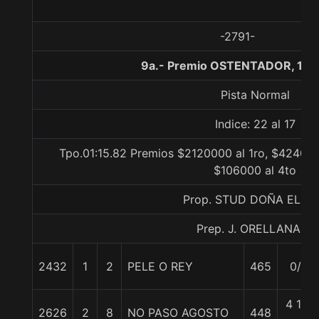
-2791-
9a.- Premio OSTENTADOR, 130
Pista Normal
Indice: 22 al 17
Tpo.01:15.82 Premios $2120000 al 1ro, $424000
$106000 al 4to
Prop. STUD DOÑA ELIA
Prep. J. ORELLANA R.
2432
1
2
PELE O REY
465
0/0
4 1/4
2626
2
8
NO PASO AGOSTO
448