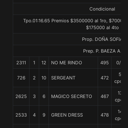
Condicional
Tpo.01:16.65 Premios $3500000 al 1ro, $700000
$175000 al 4to
Prop. DOÑA SOFIA
Prep. P. BAEZA A.
2311
1
12
NO ME RINDO
495
0/0
5
726
2
10
SERGEANT
472
cpos.
13
2625
3
6
MAGICO SECRETO
467
cpos
14
2533
4
9
GREEN DRESS
478
cpos