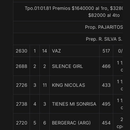
Tpo.01:01.81 Premios $1640000 al 1ro, $328000
$82000 al 4to
Prop. PAJARITOS
Prep. R. SILVA S.
2630
1
14
VAZ
517
0/0
1 1/4
2688
2
2
SILENCE GIRL
466
c
1 1/4
2726
3
11
KING NICOLAS
433
c
1 1/4
2738
4
3
TIENES MI SONRISA
495
c
2
2720
5
6
BERGERAC (ARG)
454
cpos