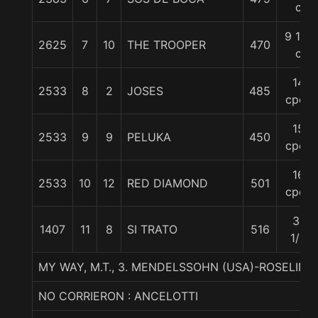
c
9 1/2
2625
7
10
THE TROOPER
470
c
14
2533
8
2
JOSES
485
cpos
15
2533
9
9
PELUKA
450
cpos
16
2533
10
12
RED DIAMOND
501
cpos
31
1407
11
8
SI TRATO
516
1/2
MY WAY, M.T., 3. MENDELSSOHN (USA)-ROSELI
NO CORRIERON : ANCELOTTI