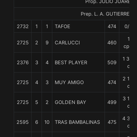
Prop. JULIO JUAREZ
Prep. L. A. GUTIERREZ P
2732
1
1
TAFOE
474
0/0
1
2725
2
9
CARLUCCI
460
cpo.
1 3/4
2376
3
4
BEST PLAYER
509
c
2 1/4
2725
4
3
MUY AMIGO
474
c
3 1/2
2725
5
2
GOLDEN BAY
499
c
4 3/4
2595
6
10
TRAS BAMBALINAS
475
c