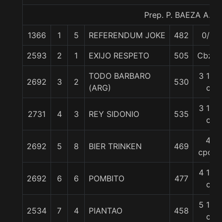
Prep. P. BAEZA A.
1366
1
5
REFERENDUM JOKE
482
0/0
2593
2
1
EXIJO RESPETO
505
Cbza.
TODO BARBARO
3 1/4
2692
3
2
530
(ARG)
c
3 1/4
2731
4
3
REY SIDONIO
535
c
4
2692
5
8
BIER TRINKEN
469
cpos.
4 1/4
2692
6
6
POMBITO
477
c
5 1/4
2534
7
4
PIANTAO
458
c