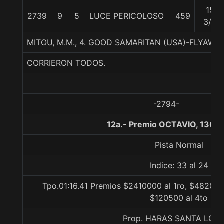
15
2739
9
5
LUCE PERICOLOSO
459
3/4
MITOU, M.M., 4. GOOD SAMARITAN (USA)-FLYAW
CORRIERON TODOS.
-2794-
12a.- Premio OCTAVIO, 1300
Pista Normal
Indice: 33 al 24
Tpo.01:16.41 Premios $2410000 al 1ro, $482000
$120500 al 4to
Prop. HARAS SANTA LOR