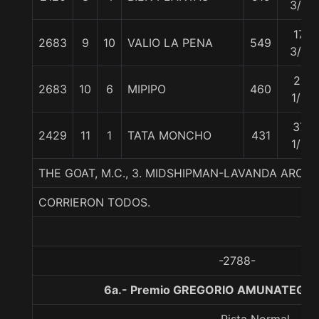
3/4
17
2683
9
10
VALIO LA PENA
549
3/4
21
2683
10
6
MIPIPO
460
1/4
37
2429
11
1
TATA MONCHO
431
1/4
THE GOAT, M.C., 3. MIDSHIPMAN-LAVANDA AROM
CORRIERON TODOS.
-2788-
6a.- Premio GREGORIO AMUNATEGUI J