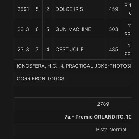
9 1/4
2591
5
2
DOLCE IRIS
459
c
12
2313
6
5
GUN MACHINE
503
cpos
17
2313
7
4
CEST JOLIE
485
cpos
IONOSFERA, H.C., 4. PRACTICAL JOKE-PHOTOSPHE
CORRIERON TODOS.
-2789-
7a.- Premio ORLANDITO, 1000
Pista Normal