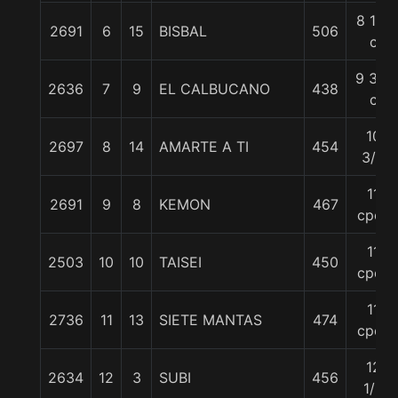
8 1/2
2691
6
15
BISBAL
506
c
9 3/4
2636
7
9
EL CALBUCANO
438
c
10
2697
8
14
AMARTE A TI
454
3/4
11
2691
9
8
KEMON
467
cpos
11
2503
10
10
TAISEI
450
cpos
11
2736
11
13
SIETE MANTAS
474
cpos
12
2634
12
3
SUBI
456
1/2