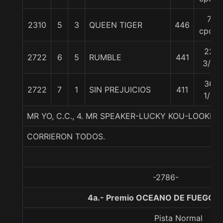
7
2310
5
3
QUEEN TIGER
446
cpos.
22
2722
6
5
RUMBLE
441
3/4
36
2722
7
1
SIN PREJUICIOS
411
1/2
MR YO, C.C., 4. MR SPEAKER-LUCKY KOU-LOOKIN
CORRIERON TODOS.
-2786-
4a.- Premio OCEANO DE FUEGO, 
Pista Normal