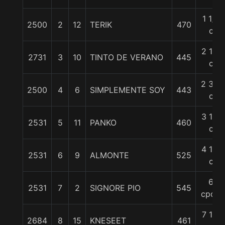
1 1/2
2500
2
12
TERIK
470
c
2 1/2
2731
3
10
TINTO DE VERANO
445
c
2 3/4
2500
4
6
SIMPLEMENTE SOY
443
c
3 1/2
2531
5
11
PANKO
460
c
4 1/4
2531
6
9
ALMONTE
525
c
6
2531
7
2
SIGNORE PIO
545
cpos.
7 1/4
2684
8
15
KNESEET
461