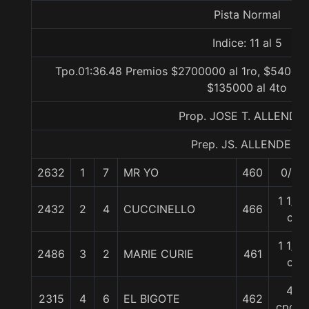
Pista Normal
Indice: 11 al 5
Tpo.01:36.48 Premios $2700000 al 1ro, $540000
$135000 al 4to
Prop. JOSE T. ALLENDE 
Prep. JS. ALLENDE F.
2632
1
7
MR YO
460
0/0
1 1/4
2432
2
4
CUCCINELLO
466
c
1 1/4
2486
3
2
MARIE CURIE
461
c
4
2315
4
6
EL BIGOTE
462
cpos.