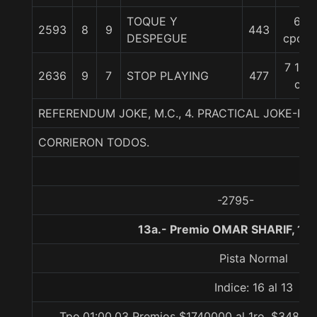
TOQUE Y
6
2593
8
9
443
DESPEGUE
cpos.
7 1/4
2636
9
7
STOP PLAYING
477
c
REFERENDUM JOKE, M.C., 4. PRACTICAL JOKE-RA
CORRIERON TODOS.
-2795-
13a.- Premio OMAR SHARIF, 10
Pista Normal
Indice: 16 al 13
Tpo.01:00.03 Premios $1740000 al 1ro, $348000