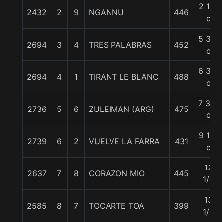
2 1/4
2432
2
9
NGANNU
446
c
5 3/4
2694
3
4
TRES PALABRAS
452
c
6 3/4
2694
4
1
TIRANT LE BLANC
488
c
7 3/4
2736
5
6
ZULEIMAN (ARG)
475
c
9 1/2
2739
6
2
VUELVE LA FARRA
431
c
12
2637
7
8
CORAZON MIO
445
1/2
13
2585
8
7
TOCARTE TOA
399
1/2