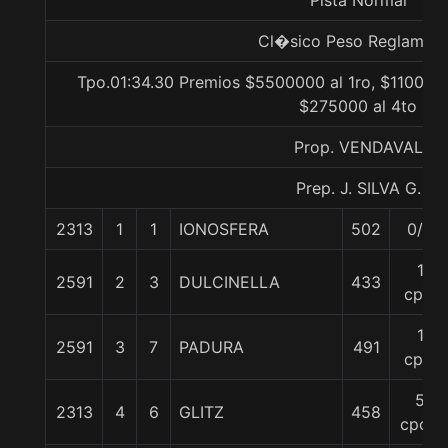
Pista Normal
Cl�sico Peso Reglamen
Tpo.01:34.30 Premios $5500000 al 1ro, $1100000
$275000 al 4to
Prop. VENDAVAL
Prep. J. SILVA G.
2313
1
1
IONOSFERA
502
0/0
1
2591
2
3
DULCINELLA
433
cpo.
1
2591
3
7
PADURA
491
cpo.
5
2313
4
6
GLITZ
458
cpos.