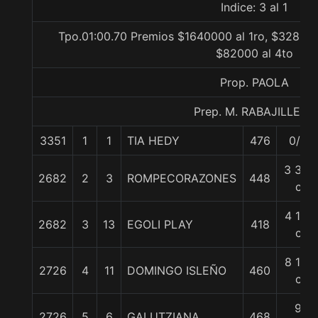
Indice: 3 al 1
Tpo.01:00.70 Premios $1640000 al 1ro, $328000
$82000 al 4to
Prop. PAOLA
Prep. M. RABAJILLE D.
3351
1
1
TIA HEDY
476
0/0
3 3/4
2682
2
3
ROMPECORAZONES
448
c
4 1/4
2682
3
13
EGOLI PLAY
418
c
8 1/4
2726
4
11
DOMINGO ISLEÑO
460
c
9
2726
5
6
GALUTZIANA
468