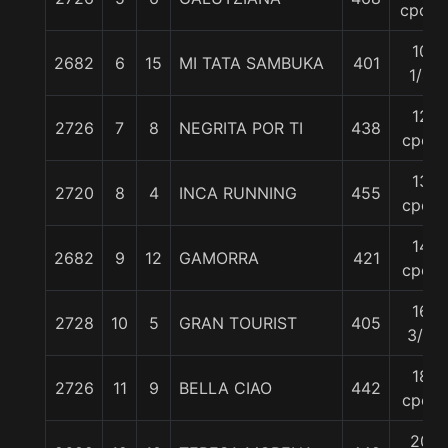
cpos.
10
2682
6
15
MI TATA SAMBUKA
401
1/4
12
2726
7
8
NEGRITA POR TI
438
cpos
13
2720
8
4
INCA RUNNING
455
cpos
14
2682
9
12
GAMORRA
421
cpos
16
2728
10
5
GRAN TOURIST
405
3/4
18
2726
11
9
BELLA CIAO
442
cpos
20