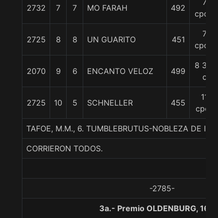
7
2732
7
7
MO FARAH
492
cpos.
7
2725
8
8
UN GUARITO
451
cpos.
8 3/4
2070
9
6
ENCANTO VELOZ
499
c
11
2725
10
5
SCHNELLER
455
cpos
TAFOE, M.M., 6. TUMBLEBRUTUS-NOBLEZA DE IN
CORRIERON TODOS.
-2785-
3a.- Premio OLDENBURG, 160