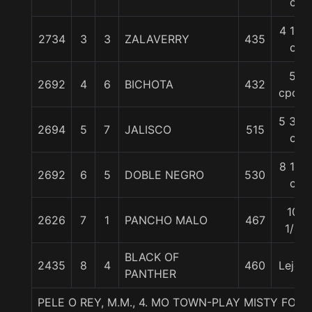
c
4 1/2
2734
3
3
ZALAVERRY
435
c
5
2692
4
6
BICHOTA
432
cpos.
5 3/4
2694
5
7
JALISCO
515
c
8 1/4
2692
6
5
DOBLE NEGRO
530
c
10
2626
7
1
PANCHO MALO
467
1/4
BLACK OF
2435
8
4
460
Lejos
PANTHER
PELE O REY, M.M., 4. MO TOWN-PLAY MISTY FOR