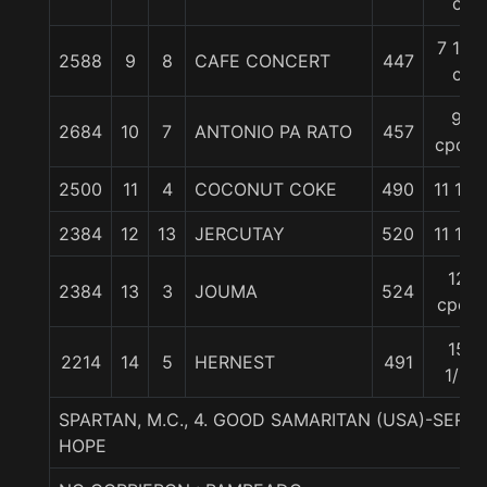
c
7 1/4
2588
9
8
CAFE CONCERT
447
c
9
2684
10
7
ANTONIO PA RATO
457
cpos.
2500
11
4
COCONUT COKE
490
11 1/4
2384
12
13
JERCUTAY
520
11 1/4
12
2384
13
3
JOUMA
524
cpos
15
2214
14
5
HERNEST
491
1/2
SPARTAN, M.C., 4. GOOD SAMARITAN (USA)-SE
HOPE