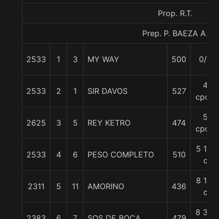
Prop. R.T.
Prep. P. BAEZA A.
2533
1
3
MY WAY
500
0/0
4
2533
2
1
SIR DAVOS
527
cpos.
5
2625
3
5
REY KETRO
474
cpos.
5 1/4
2533
4
6
PESO COMPLETO
510
c
8 1/2
2311
5
11
AMORINO
436
c
8 3/4
2383
6
7
SOS DE BOCA
479