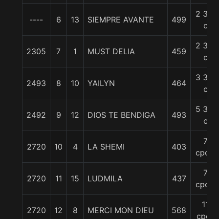
2 3/4
----
6
13
SIEMPRE AVANTE
499
c
2 3/4
2305
7
1
MUST DELIA
459
c
3 3/4
2493
8
10
YAILYN
464
c
5 3/4
2492
9
12
DIOS TE BENDIGA
493
c
7
2720
10
4
LA SHEMI
403
cpos.
7
2720
11
15
LUDMILA
437
cpos.
11
2720
12
8
MERCI MON DIEU
568
cpos