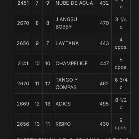
2451
7
9
NUBE DE AGUA
432
5
c
JIANGSU
3 1/4
2670
8
8
470
53
BOBBY
c
4
2656
9
7
LAYTANA
443
5
cpos.
5
2141
10
10
CHAMPELICE
447
5
cpos.
TANGO Y
6 3/4
2670
11
12
462
56
COMPAS
c
8 1/2
2669
12
13
ADIOS
495
5
c
9
2656
13
11
RISIKO
430
5
cpos.