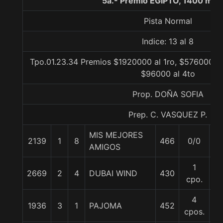
5a.- Premio EGIPTO, 1400 met
Pista Normal
Indice: 13 al 8
Tpo.01.23.34 Premios $1920000 al 1ro, $576000 al
$96000 al 4to
Prop. DOÑA SOFIA
Prep. C. VASQUEZ P.
MIS MEJORES
2139
1
8
466
0/0
54
AMIGOS
1
2669
2
4
DUBAI WIND
430
57
cpo.
4
1936
3
1
PAJOMA
452
5
cpos.