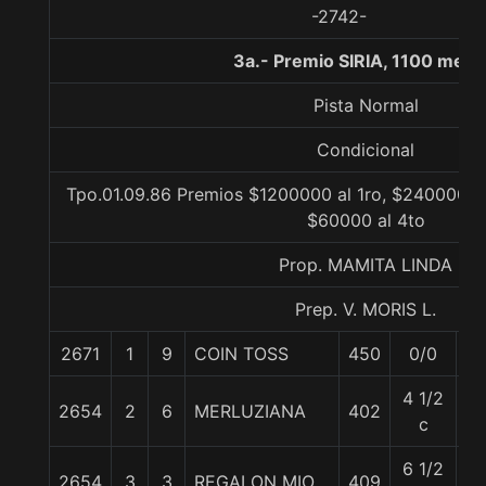
-2742-
3a.- Premio SIRIA, 1100 metr
Pista Normal
Condicional
Tpo.01.09.86 Premios $1200000 al 1ro, $240000 al
$60000 al 4to
Prop. MAMITA LINDA
Prep. V. MORIS L.
2671
1
9
COIN TOSS
450
0/0
5
4 1/2
2654
2
6
MERLUZIANA
402
5
c
6 1/2
2654
3
3
REGALON MIO
409
5