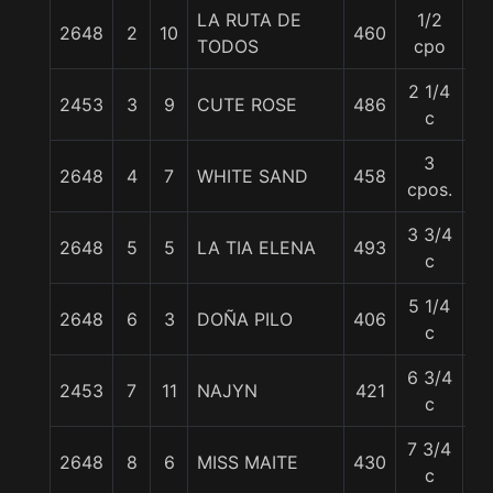
LA RUTA DE
1/2
2648
2
10
460
5
TODOS
cpo
2 1/4
2453
3
9
CUTE ROSE
486
5
c
3
2648
4
7
WHITE SAND
458
55
cpos.
3 3/4
2648
5
5
LA TIA ELENA
493
5
c
5 1/4
2648
6
3
DOÑA PILO
406
5
c
6 3/4
2453
7
11
NAJYN
421
5
c
7 3/4
2648
8
6
MISS MAITE
430
55
c