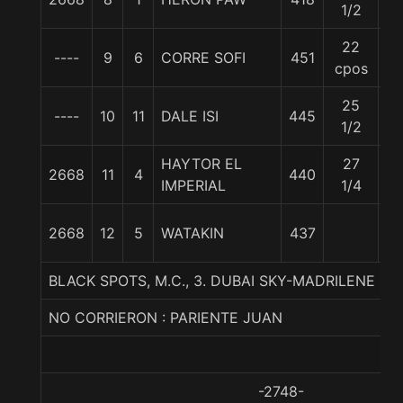
1/2
22
----
9
6
CORRE SOFI
451
5
cpos
25
----
10
11
DALE ISI
445
5
1/2
HAYTOR EL
27
2668
11
4
440
5
IMPERIAL
1/4
2668
12
5
WATAKIN
437
5
BLACK SPOTS, M.C., 3. DUBAI SKY-MADRILENE (U
NO CORRIERON : PARIENTE JUAN
-2748-