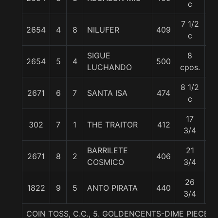
c
7 1/2
2654
4
8
NILUFER
409
56
c
SIGUE
8
2654
5
4
500
5
LUCHANDO
cpos.
8 1/2
2671
6
7
SANTA ISA
474
5
c
17
302
7
1
THE TRAITOR
412
5
3/4
BARRILETE
21
2671
8
2
406
55
COSMICO
3/4
26
1822
9
5
ANTO PIRATA
440
55
3/4
COIN TOSS, C.C., 5. GOLDENCENTS-DIME PIECE-T