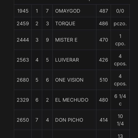
1945
1
7
OMAYGOD
487
0/0
5
2459
2
3
TORQUE
486
pczo.
6
1
2444
3
9
MISTER E
470
6
cpo.
4
2563
4
5
LUIVERAR
426
55
cpos.
4
2680
5
6
ONE VISION
510
5
cpos.
6 1/4
2329
6
2
EL MECHUDO
480
6
c
10
2650
7
4
DON PICHO
414
6
1/4
13