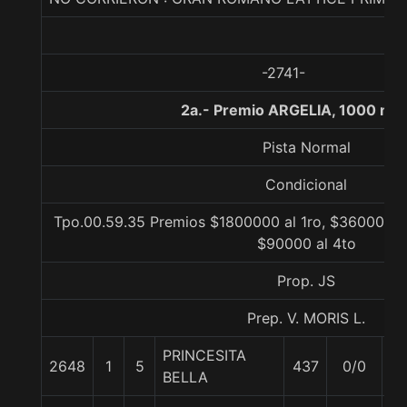
-2741-
2a.- Premio ARGELIA, 1000 me
Pista Normal
Condicional
Tpo.00.59.35 Premios $1800000 al 1ro, $360000 al
$90000 al 4to
Prop. JS
Prep. V. MORIS L.
PRINCESITA
2648
1
5
437
0/0
5
BELLA