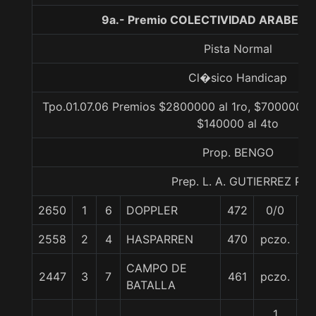
9a.- Premio COLECTIVIDAD ARABE, 1
Pista Normal
Cl�sico Handicap
Tpo.01.07.06 Premios $2800000 al 1ro, $700000 al
$140000 al 4to
Prop. BENGO
Prep. L. A. GUTIERREZ P.
2650
1
6
DOPPLER
472
0/0
52
2558
2
4
HASPARREN
470
pczo.
5
CAMPO DE
2447
3
7
461
pczo.
5
BATALLA
1