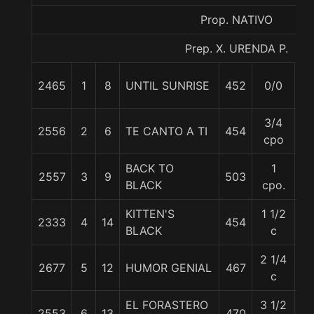
Prop. NATIVO
Prep. X. URENDA P.
2465
1
8
UNTIL SUNRISE
452
0/0
5
3/4
2556
2
6
TE CANTO A TI
454
5
cpo
BACK TO
1
2557
3
9
503
5
BLACK
cpo.
KITTEN'S
1 1/2
2333
4
14
454
5
BLACK
c
2 1/4
2677
5
12
HUMOR GENIAL
467
5
c
EL FORASTERO
3 1/2
2553
6
13
470
5