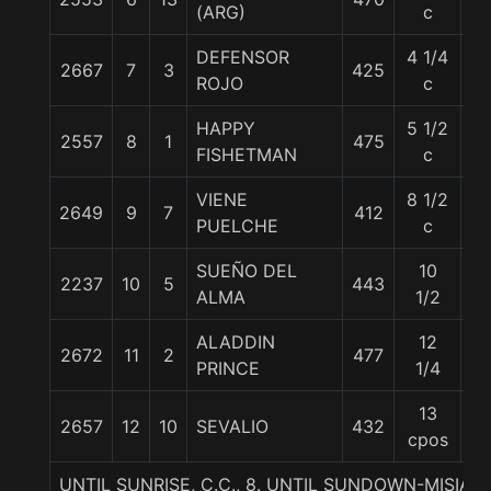
(ARG)
c
DEFENSOR
4 1/4
2667
7
3
425
5
ROJO
c
HAPPY
5 1/2
2557
8
1
475
5
FISHETMAN
c
VIENE
8 1/2
2649
9
7
412
5
PUELCHE
c
SUEÑO DEL
10
2237
10
5
443
5
ALMA
1/2
ALADDIN
12
2672
11
2
477
5
PRINCE
1/4
13
2657
12
10
SEVALIO
432
5
cpos
UNTIL SUNRISE, C.C., 8. UNTIL SUNDOWN-MISIA 