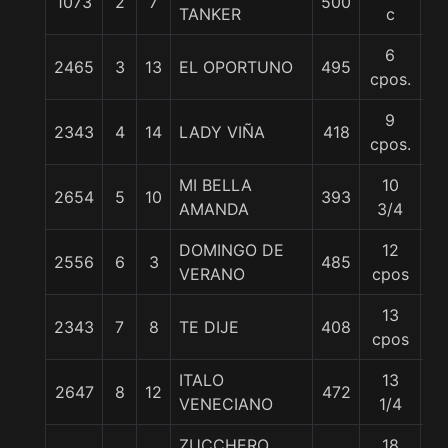
1073
2
7
500
57
TANKER
c
6
2465
3
13
EL OPORTUNO
495
5
cpos.
9
2343
4
14
LADY VIÑA
418
5
cpos.
MI BELLA
10
2654
5
10
393
5
AMANDA
3/4
DOMINGO DE
12
2556
6
3
485
5
VERANO
cpos
13
2343
7
8
TE DIJE
408
5
cpos
ITALO
13
2647
8
12
472
5
VENECIANO
1/4
ZUCCHERO
18