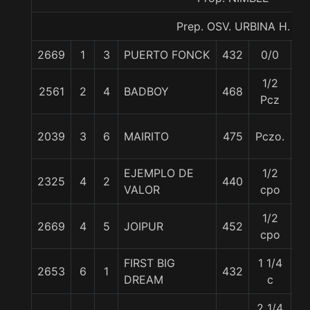
Prep. OSV. URBINA H.
2669
1
3
PUERTO FONCK
432
0/0
5
1/2
2561
2
4
BADBOY
468
5
Pcz
2039
3
6
MAIRITO
475
Pczo.
5
EJEMPLO DE
1/2
2325
4
2
440
5
VALOR
cpo
1/2
2669
4
5
JOIPUR
452
5
cpo
FIRST BIG
1 1/4
2653
6
1
432
5
DREAM
c
2 1/4