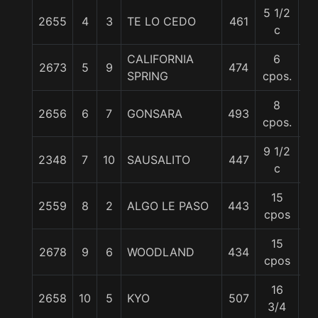
5 1/2
2655
4
3
TE LO CEDO
461
5
c
CALIFORNIA
6
2673
5
9
474
5
SPRING
cpos.
8
2656
6
7
GONSARA
493
5
cpos.
9 1/2
2348
7
10
SAUSALITO
447
5
c
15
2559
8
2
ALGO LE PASO
443
5
cpos
15
2678
9
6
WOODLAND
434
55
cpos
16
2658
10
5
KYO
507
5
3/4