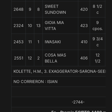
SWEET
8 1/2
2648
9
8
420
56
SUNDOWN
c
GIOIA MIA
9
2324
10
13
423
5
VITTA
cpos.
9 3/4
2453
11
1
IWASAKI
410
55
c
COSA MAS
12
2551
12
2
406
5
BELLA
1/2
KOLETTE, H.M., 3. EXAGGERATOR-SARONA-SEEKIN
NO CORRIERON : ISIAN
-2744-