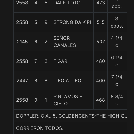
2558
4
5
DALE TOTO
473
5
cpo.
3
2558
5
9
STRONG DAIKIRI
515
6
cpos.
SEÑOR
4 1/4
2145
6
2
507
6
CANALES
c
6 1/4
2558
7
3
FIGARI
480
6
c
7 1/4
2447
8
8
TIRO A TIRO
460
5
c
PINTAMOS EL
8 3/4
2558
9
1
468
5
CIELO
c
DOPPLER, C.A., 5. GOLDENCENTS-THE HIGH QUE
CORRIERON TODOS.