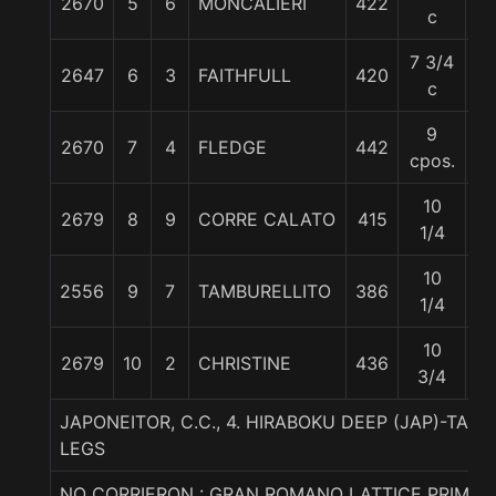
2670
5
6
MONCALIERI
422
5
c
7 3/4
2647
6
3
FAITHFULL
420
5
c
9
2670
7
4
FLEDGE
442
5
cpos.
10
2679
8
9
CORRE CALATO
415
5
1/4
10
2556
9
7
TAMBURELLITO
386
5
1/4
10
2679
10
2
CHRISTINE
436
5
3/4
JAPONEITOR, C.C., 4. HIRABOKU DEEP (JAP)-TA
LEGS
NO CORRIERON : GRAN ROMANO LATTICE PRIMA 