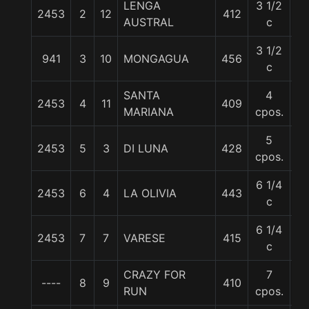
LENGA
3 1/2
2453
2
12
412
55
AUSTRAL
c
3 1/2
941
3
10
MONGAGUA
456
5
c
SANTA
4
2453
4
11
409
5
MARIANA
cpos.
5
2453
5
3
DI LUNA
428
5
cpos.
6 1/4
2453
6
4
LA OLIVIA
443
55
c
6 1/4
2453
7
7
VARESE
415
55
c
CRAZY FOR
7
----
8
9
410
5
RUN
cpos.