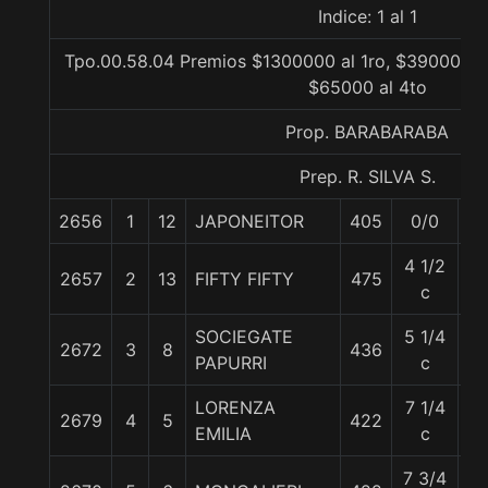
Indice: 1 al 1
Tpo.00.58.04 Premios $1300000 al 1ro, $390000 al
$65000 al 4to
Prop. BARABARABA
Prep. R. SILVA S.
2656
1
12
JAPONEITOR
405
0/0
5
4 1/2
2657
2
13
FIFTY FIFTY
475
5
c
SOCIEGATE
5 1/4
2672
3
8
436
5
PAPURRI
c
LORENZA
7 1/4
2679
4
5
422
5
EMILIA
c
7 3/4