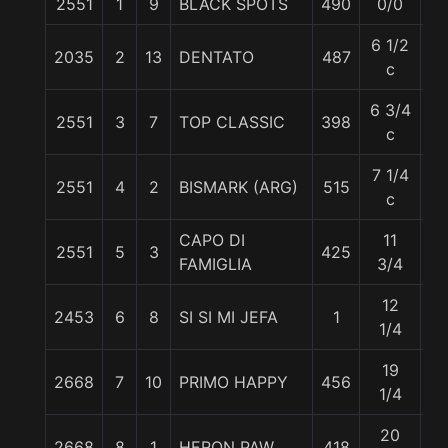
2551
1
9
BLACK SPOTS
490
0/0
5
6 1/2
2035
2
13
DENTATO
487
5
c
6 3/4
2551
3
7
TOP CLASSIC
398
5
c
7 1/4
2551
4
2
BISMARK (ARG)
515
5
c
CAPO DI
11
2551
5
3
425
5
FAMIGLIA
3/4
12
2453
6
8
SI SI MI JEFA
1
5
1/4
19
2668
7
10
PRIMO HAPPY
456
5
1/4
20
2668
8
1
HERON PAW
418
53