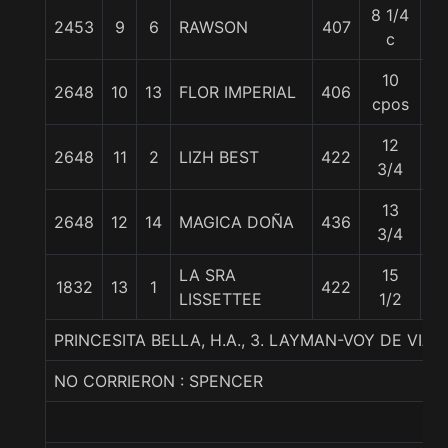
8 1/4
2453
9
6
RAWSON
407
5
c
10
2648
10
13
FLOR IMPERIAL
406
5
cpos
12
2648
11
2
LIZH BEST
422
5
3/4
13
2648
12
14
MAGICA DOÑA
436
5
3/4
LA SRA
15
1832
13
1
422
5
LISSETTEE
1/2
PRINCESITA BELLA, H.A., 3. LAYMAN-VOY DE VI
NO CORRIERON : SPENCER