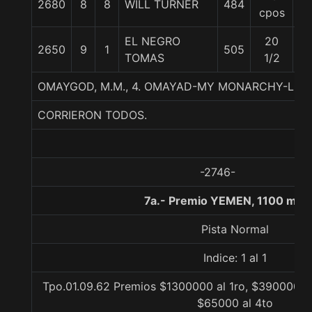
2680
8
8
WILL TURNER
484
5
cpos
EL NEGRO
20
2650
9
1
505
5
TOMAS
1/2
OMAYGOD, M.M., 4. OMAYAD-MY MONARCHY-LOU
CORRIERON TODOS.
-2746-
7a.- Premio YEMEN, 1100 met
Pista Normal
Indice: 1 al 1
Tpo.01.09.62 Premios $1300000 al 1ro, $390000 al
$65000 al 4to