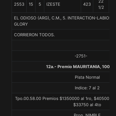
22
2553
15
5
IZESTE
423
5
1/2
EL ODIOSO (ARG), C.M., 5. INTERACTION-LABIOS
GLORY
CORRIERON TODOS.
-2751-
12a.- Premio MAURITANIA, 1000 
Pista Normal
Indice: 7 al 2
Tpo.00.58.00 Premios $1350000 al 1ro, $405000 al
$33750 al 4to
Prop. NIMBLE