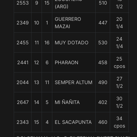
2553
9
15
510
5
(ARG)
1/2
GUERRERO
20
2349
10
1
447
5
MAZAI
1/4
24
2455
11
16
MUY DOTADO
530
5
1/4
25
2441
12
6
PHARAON
458
5
cpos
27
2044
13
11
SEMPER ALTUM
490
5
1/2
30
2647
14
5
MI ÑAÑITA
402
5
1/2
34
2343
15
4
EL SACAPUNTA
460
5
cpos