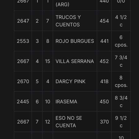
2667
1
1
440
0/0
5
(ARG)
TRUCOS Y
4 1/2
2647
2
7
454
5
CUENTOS
c
6
2553
3
8
ROJO BURGUES
441
5
cpos.
7 3/4
2667
4
15
VILLA SERRANA
452
5
c
8
2670
5
4
DARCY PINK
418
5
cpos.
8 3/4
2445
6
10
IRASEMA
450
5
c
ESO NO SE
9 1/2
2667
7
12
370
5
CUENTA
c
10