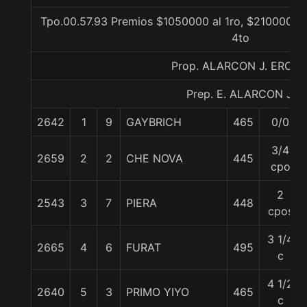
Tpo.00.57.93 Premios $1050000 al 1ro, $210000 al 
4to
Prop. ALARCON J. ERCIR
Prep. E. ALARCON J.
2642
1
9
GAYBRICH
465
0/0
3/4
2659
2
2
CHE NOVA
445
cpo
2
2543
3
7
PIERA
448
cpos
3 1/4
2665
4
6
FURAT
495
c
4 1/2
2640
5
3
PRIMO YIYO
465
c