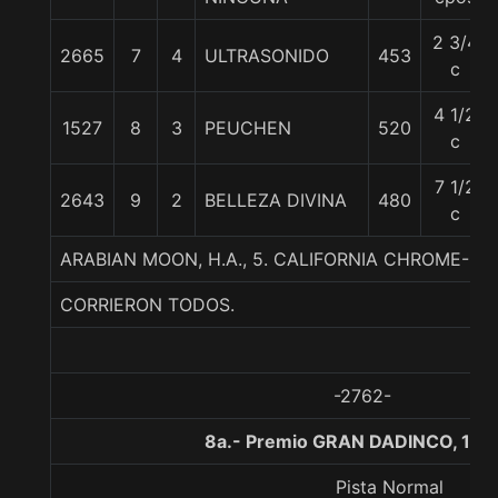
2 3/4
2665
7
4
ULTRASONIDO
453
c
4 1/2
1527
8
3
PEUCHEN
520
c
7 1/2
2643
9
2
BELLEZA DIVINA
480
c
ARABIAN MOON, H.A., 5. CALIFORNIA CHROME
CORRIERON TODOS.
-2762-
8a.- Premio GRAN DADINCO, 100
Pista Normal