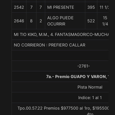
2542
7
7
MI PRESENTE
395
11 1/2
ALGO PUEDE
15
2646
8
2
522
OCURRIR
1/4
MI TIO KIKO, M.M., 4. FANTASMAGORICO-MUCHA
NO CORRIERON : PREFIERO CALLAR
-2761-
7a.- Premio GUAPO Y VARON, 10
Pista Normal
Indice: 1 al 1
Tpo.00.57.22 Premios $977500 al 1ro, $195500 al 
4to