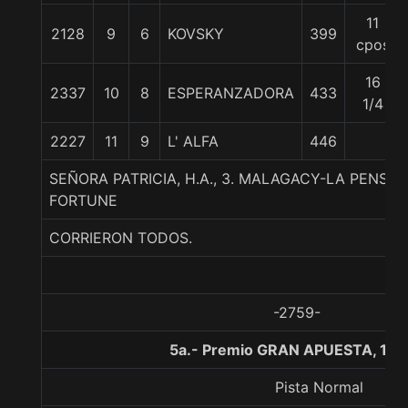
11
2128
9
6
KOVSKY
399
cpos
16
2337
10
8
ESPERANZADORA
433
1/4
2227
11
9
L' ALFA
446
SEÑORA PATRICIA, H.A., 3. MALAGACY-LA PENSA
FORTUNE
CORRIERON TODOS.
-2759-
5a.- Premio GRAN APUESTA, 110
Pista Normal