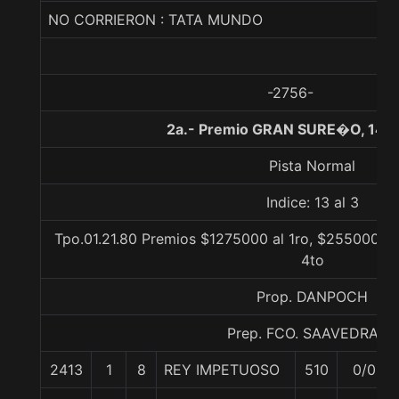
NO CORRIERON : TATA MUNDO
-2756-
2a.- Premio GRAN SURE�O, 140
Pista Normal
Indice: 13 al 3
Tpo.01.21.80 Premios $1275000 al 1ro, $255000 al 
4to
Prop. DANPOCH
Prep. FCO. SAAVEDRA C.
2413
1
8
REY IMPETUOSO
510
0/0