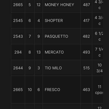
4 3/4
2665
5
12
MONEY HONEY
487
c
4 3/4
2545
6
4
SHOPTER
417
c
6 1/2
2543
7
9
PASQUETTO
482
c
7 1/4
294
8
13
MERCATO
493
c
10
2644
9
3
TIO MILO
515
3/4
11
2665
10
6
FRESCO
463
cpos
12