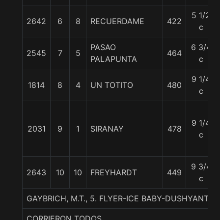
5 1/2
2642
6
8
RECUERDAME
422
c
PASAO
6 3/4
2545
7
5
464
PALAPUNTA
c
9 1/4
1814
8
4
UN TOTITO
480
c
9 1/4
2031
9
1
SIRANAY
478
c
9 3/4
2643
10
10
FREYHARDT
449
c
GAYBRICH, M.T., 5. FLYER-ICE BABY-DUSHYANTOR
CORRIERON TODOS.