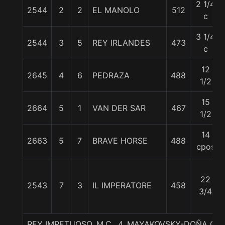
2 1/4
2544
2
2
EL MANOLO
512
c
3 1/4
2544
3
5
REY IRLANDES
473
c
12
2645
4
6
PEDRAZA
488
1/2
15
2664
5
1
VAN DER SAR
467
1/2
14
2663
5
7
BRAVE HORSE
488
cpos
22
2543
7
3
IL IMPERATORE
458
3/4
REY IMPETUOSO, M.C., 4. MAYAKOVSKY-DOÑA C