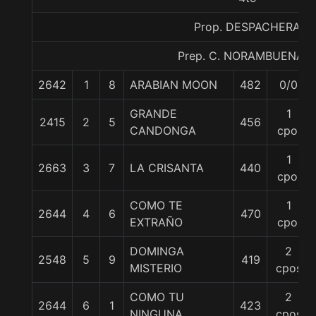
Prop. DESPACHERA
Prep. C. NORAMBUENA B
2642
1
8
ARABIAN MOON
482
0/0
GRANDE
1
2415
2
5
456
CANDONGA
cpo.
1
2663
3
7
LA CRISANTA
440
cpo.
COMO TE
1
2644
4
6
470
EXTRAÑO
cpo.
DOMINGA
2
2548
5
9
419
MISTERIO
cpos
COMO TU
2
2644
6
1
423
NINGUNA
cpos