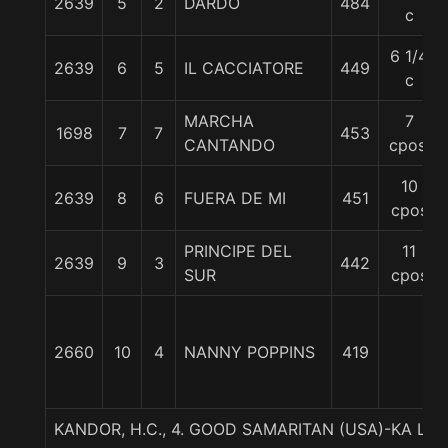
2639
5
2
DARDO
484
c
6 1/4
2639
6
5
IL CACCIATORE
449
c
MARCHA
7
1698
7
7
453
CANTANDO
cpos.
10
2639
8
6
FUERA DE MI
451
cpos
PRINCIPE DEL
11
2639
9
3
442
SUR
cpos
2660
10
4
NANNY POPPINS
419
KANDOR, H.C., 4. GOOD SAMARITAN (USA)-KA LIN