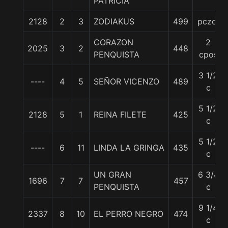
PATRICIA
2128
2
3
ZODIAKUS
499
pczo.
CORAZON
2
2025
3
2
448
PENQUISTA
cpos
3 1/2
----
4
5
SEÑOR VICENZO
489
c
5 1/2
2128
5
1
REINA FILETE
425
c
5 1/2
----
6
11
LINDA LA GRINGA
435
c
UN GRAN
6 3/4
1696
7
7
457
PENQUISTA
c
9 1/4
2337
8
10
EL PERRO NEGRO
474
c