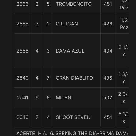
1/2
2666
2
5
TROMBONCITO
451
Pcz
1/2
2665
3
2
GILLIGAN
426
Pcz
3 1/2
2666
4
3
DAMA AZUL
404
c
1 3/4
2640
4
7
GRAN DIABLITO
498
c
2 3/4
2541
6
8
MILAN
502
c
6 1/2
2640
7
4
SHOOT SEVEN
451
c
ACERTE, H.A., 6. SEEKING THE DIA-PRIMA DAMA-S