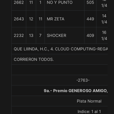
2662
11
1
NO Y PUNTO
505
1/4
14
2643
12
11
MR ZETA
449
1/4
16
2232
13
7
SHOCKER
409
1/4
QUE LIIINDA, H.C., 4. CLOUD COMPUTING-REGAL
CORRIERON TODOS.
-2763-
9a.- Premio GENEROSO AMIGO, 10
Pista Normal
Indice: 1 al 1