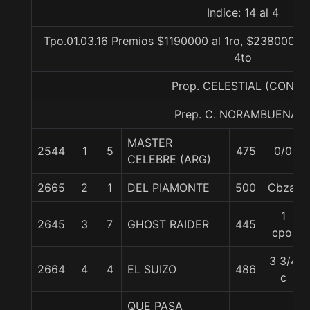
Indice: 14 al 4
Tpo.01.03.16 Premios $1190000 al 1ro, $238000 al 
4to
Prop. CELESTIAL (CONCE
Prep. C. NORAMBUENA B
MASTER
2544
1
5
475
0/0
CELEBRE (ARG)
2665
2
1
DEL PIAMONTE
500
Cbza.
1
2645
3
7
GHOST RAIDER
445
cpo.
3 3/4
2664
4
4
EL SUIZO
486
c
QUE PASA