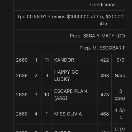
Condicional
Tpo.00.58.91 Premios $1000000 al 1ro, $200000 al 
4to
Prop. SEBA Y MATY (CONC
Prep. M. ESCOBAR R.
2660
1
11
KANDOR
422
0/0
HAPPY GO
2639
2
9
493
Nariz
LUCKY
ESCAPE PLAN
3
2639
3
10
473
(ARG)
cpos.
4 3/4
2660
4
1
MISS OLIVIA
468
c
5 1/4