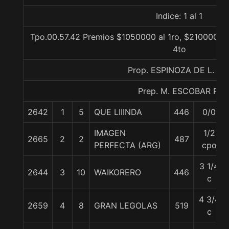
Indice: 1 al 1
Tpo.00.57.42 Premios $1050000 al 1ro, $210000 al 
4to
Prop. ESPINOZA DE L. IRI
Prep. M. ESCOBAR R.
2642
1
5
QUE LIIINDA
446
0/0
IMAGEN
1/2
2665
2
2
487
PERFECTA (ARG)
cpo
3 1/4
2644
3
10
WAIKORERO
446
c
4 3/4
2659
4
8
GRAN LEGOLAS
519
c