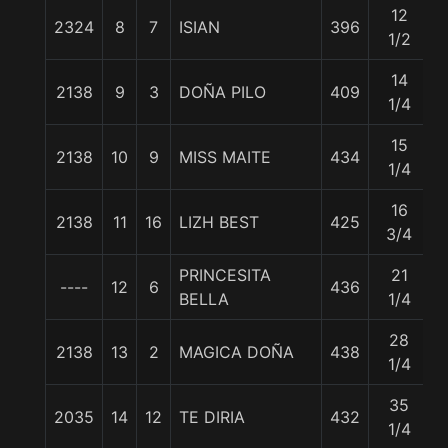
12
2324
8
7
ISIAN
396
1/2
14
2138
9
3
DOÑA PILO
409
1/4
15
2138
10
9
MISS MAITE
434
1/4
16
2138
11
16
LIZH BEST
425
3/4
PRINCESITA
21
----
12
6
436
5
BELLA
1/4
28
2138
13
2
MAGICA DOÑA
438
1/4
35
2035
14
12
TE DIRIA
432
1/4