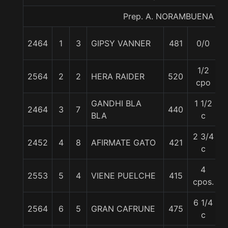
Prep. A. NORAMBUENA G.
2464
1
3
GIPSY VANNER
481
0/0
1/2
2564
2
2
HERA RAIDER
520
cpo
GANDHI BLA
1 1/2
2464
3
7
440
BLA
c
2 3/4
2452
4
8
AFIRMATE GATO
421
c
4
2553
5
4
VIENE PUELCHE
415
cpos.
6 1/4
2564
6
5
GRAN CAFRUNE
475
c