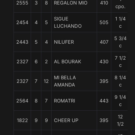
2555
3
8
REGALON MIO
410
cpo.
SIGUE
1 1/4
2454
4
5
505
5
LUCHANDO
c
5 3/4
2443
5
4
NILUFER
407
c
7 1/2
2327
6
2
AL BOURAK
430
c
MI BELLA
8 1/4
2327
7
12
395
5
AMANDA
c
9 1/4
2564
8
7
ROMATRI
443
c
12
1822
9
9
CHEER UP
395
1/2