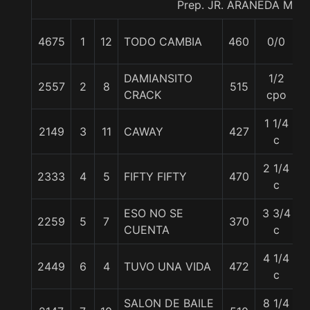
Prep. JR. ARANEDA M.
4675
1
12
TODO CAMBIA
460
0/0
DAMIANSITO
1/2
2557
2
8
515
5
CRACK
cpo
1 1/4
2149
3
11
CAWAY
427
c
2 1/4
2333
4
5
FIFTY FIFTY
470
c
ESO NO SE
3 3/4
2259
5
7
370
CUENTA
c
4 1/4
2449
6
4
TUVO UNA VIDA
472
c
SALON DE BAILE
8 1/4