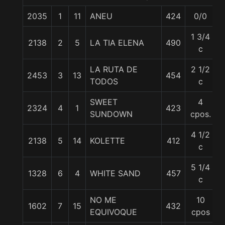
2035
1
11
ANEU
424
0/0
1 3/4
2138
2
5
LA TIA ELENA
490
c
LA RUTA DE
2 1/2
2453
3
13
454
TODOS
c
SWEET
4
2324
4
1
423
SUNDOWN
cpos.
4 1/2
2138
5
14
KOLETTE
412
5
c
5 1/4
1328
6
4
WHITE SAND
457
5
c
NO ME
10
1602
7
15
432
EQUIVOQUE
cpos