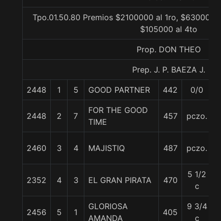
Tpo.01.50.80 Premios $2100000 al 1ro, $630000 a
$105000 al 4to
Prop. DON THEO
Prep. J. P. BAEZA J.
2448
1
5
GOOD PARTNER
442
0/0
FOR THE GOOD
2448
2
7
457
pczo.
TIME
2460
3
4
MAJISTIQ
487
pczo.
5 1/2
2352
4
3
EL GRAN PIRATA
470
c
GLORIOSA
9 3/4
2456
5
1
405
AMANDA
c