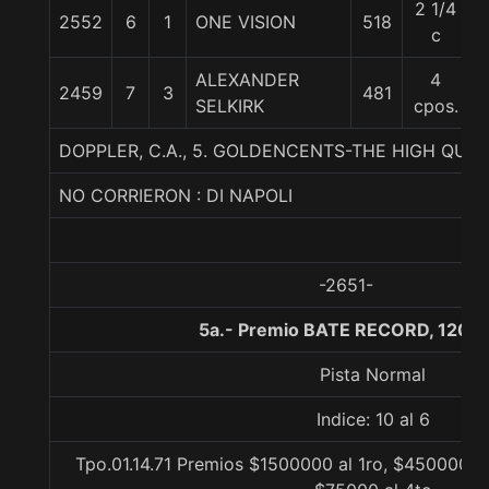
2 1/4
2552
6
1
ONE VISION
518
c
ALEXANDER
4
2459
7
3
481
SELKIRK
cpos.
DOPPLER, C.A., 5. GOLDENCENTS-THE HIGH QUE
NO CORRIERON : DI NAPOLI
-2651-
5a.- Premio BATE RECORD, 1200
Pista Normal
Indice: 10 al 6
Tpo.01.14.71 Premios $1500000 al 1ro, $450000 a