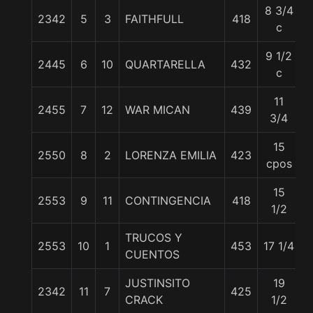
8 3/4
2342
5
3
FAITHFULL
418
c
9 1/2
2445
6
10
QUARTARELLA
432
c
11
2455
7
12
WAR MICAN
439
3/4
15
2550
8
2
LORENZA EMILIA
423
cpos
15
2553
9
11
CONTINGENCIA
418
1/2
TRUCOS Y
2553
10
1
453
17 1/4
CUENTOS
JUSTINSITO
19
2342
11
7
425
CRACK
1/2