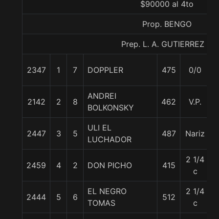
$90000 al 4to
Prop. BENGO
Prep. L. A. GUTIERREZ P.
2347
1
7
DOPPLER
475
0/0
ANDREI
2142
2
8
462
V.P.
BOLKONSKY
ULI EL
2447
3
5
487
Nariz
LUCHADOR
2 1/4
2459
4
2
DON PICHO
415
c
EL NEGRO
2 1/4
2444
5
6
512
TOMAS
c