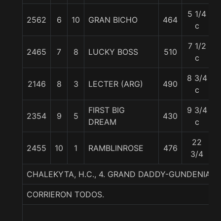
5 1/4
2562
6
10
GRAN BICHO
464
c
7 1/2
2465
7
8
LUCKY BOSS
510
c
8 3/4
2146
8
3
LECTER (ARG)
490
c
FIRST BIG
9 3/4
2354
9
5
430
DREAM
c
22
2455
10
1
RAMBLINROSE
476
3/4
CHALEKYTA, H.C., 4. GRAND DADDY-GUNDENIA
CORRIERON TODOS.