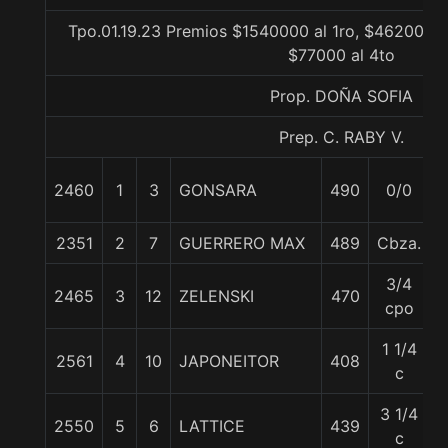
Tpo.01.19.23 Premios $1540000 al 1ro, $462000 a
$77000 al 4to
Prop. DOÑA SOFIA
Prep. C. RABY V.
2460
1
3
GONSARA
490
0/0
2351
2
7
GUERRERO MAX
489
Cbza.
3/4
2465
3
12
ZELENSKI
470
cpo
1 1/4
2561
4
10
JAPONEITOR
408
c
3 1/4
2550
5
6
LATTICE
439
c