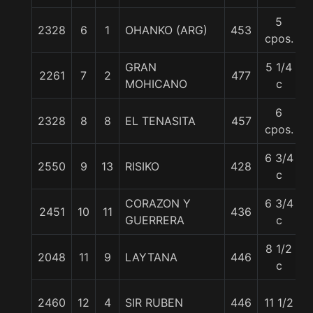
5
2328
6
1
OHANKO (ARG)
453
5
cpos.
GRAN
5 1/4
2261
7
2
477
MOHICANO
c
6
2328
8
8
EL TENASITA
457
cpos.
6 3/4
2550
9
13
RISIKO
428
c
CORAZON Y
6 3/4
2451
10
11
436
GUERRERA
c
8 1/2
2048
11
9
LAYTANA
446
c
2460
12
4
SIR RUBEN
446
11 1/2