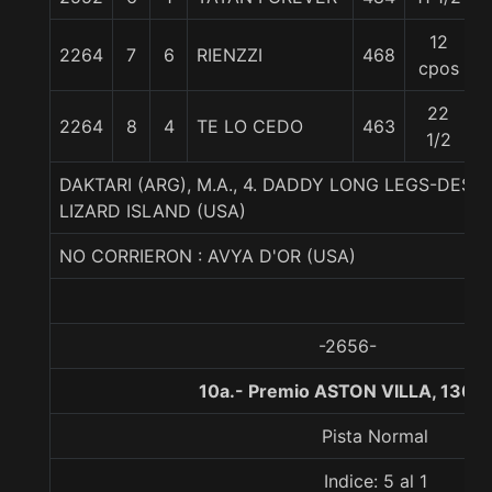
12
2264
7
6
RIENZZI
468
cpos
22
2264
8
4
TE LO CEDO
463
5
1/2
DAKTARI (ARG), M.A., 4. DADDY LONG LEGS-DES
LIZARD ISLAND (USA)
NO CORRIERON : AVYA D'OR (USA)
-2656-
10a.- Premio ASTON VILLA, 1300
Pista Normal
Indice: 5 al 1