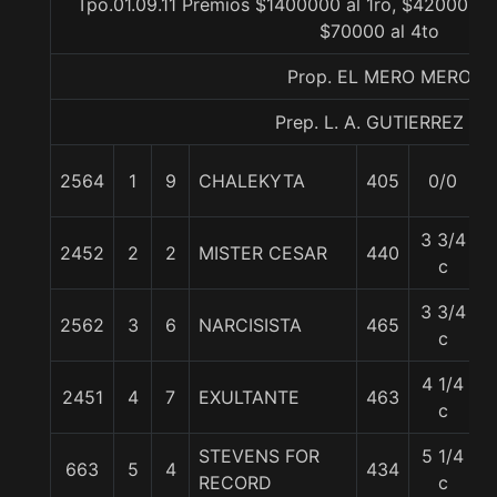
Tpo.01.09.11 Premios $1400000 al 1ro, $420000 a
$70000 al 4to
Prop. EL MERO MERO
Prep. L. A. GUTIERREZ P.
2564
1
9
CHALEKYTA
405
0/0
3 3/4
2452
2
2
MISTER CESAR
440
5
c
3 3/4
2562
3
6
NARCISISTA
465
c
4 1/4
2451
4
7
EXULTANTE
463
c
STEVENS FOR
5 1/4
663
5
4
434
RECORD
c