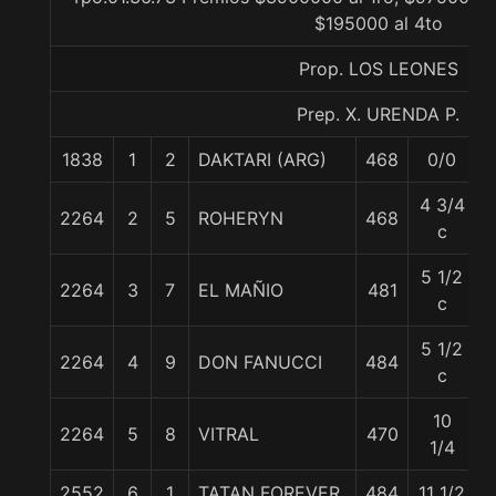
$195000 al 4to
Prop. LOS LEONES
Prep. X. URENDA P.
1838
1
2
DAKTARI (ARG)
468
0/0
4 3/4
2264
2
5
ROHERYN
468
5
c
5 1/2
2264
3
7
EL MAÑIO
481
c
5 1/2
2264
4
9
DON FANUCCI
484
c
10
2264
5
8
VITRAL
470
1/4
2552
6
1
TATAN FOREVER
484
11 1/2