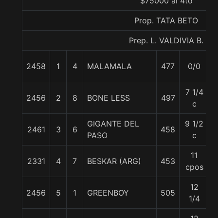
$75000 al 4to
Prop. TATA BETO
Prep. L. VALDIVIA B.
2458
1
4
MALAMALA
477
0/0
7 1/4
2456
2
8
BONE LESS
497
c
GIGANTE DEL
9 1/2
2461
3
6
458
PASO
c
11
2331
4
7
BESKAR (ARG)
453
cpos
12
2456
5
1
GREENBOY
505
1/4