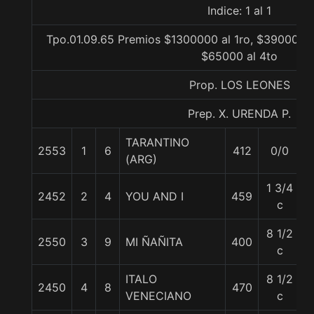
Indice: 1 al 1
Tpo.01.09.65 Premios $1300000 al 1ro, $390000 a
$65000 al 4to
Prop. LOS LEONES
Prep. X. URENDA P.
TARANTINO
2553
1
6
412
0/0
(ARG)
1 3/4
2452
2
4
YOU AND I
459
c
8 1/2
2550
3
9
MI ÑAÑITA
400
c
ITALO
8 1/2
2450
4
8
470
VENECIANO
c