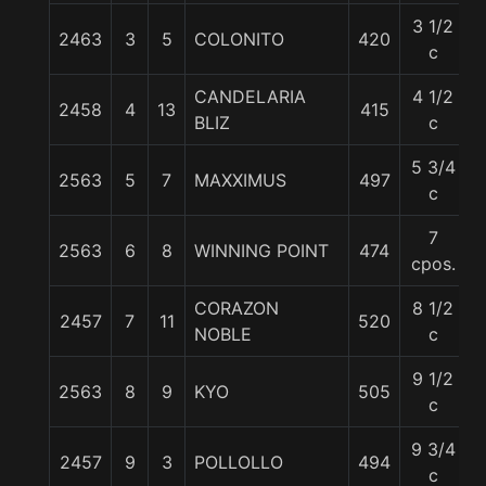
3 1/2
2463
3
5
COLONITO
420
c
CANDELARIA
4 1/2
2458
4
13
415
BLIZ
c
5 3/4
2563
5
7
MAXXIMUS
497
c
7
2563
6
8
WINNING POINT
474
cpos.
CORAZON
8 1/2
2457
7
11
520
NOBLE
c
9 1/2
2563
8
9
KYO
505
c
9 3/4
2457
9
3
POLLOLLO
494
c