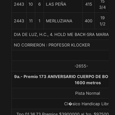
15
2443
10
6
LAS PEÑA
415
5
3/4
19
2443
11
1
MERLUZIANA
400
1/2
DIA DE LUZ, H.C., 4. HOLD ME BACK-SRA MARIA
NO CORRIERON : PROFESOR KLOCKER
-2655-
9a.- Premio 173 ANIVERSARIO CUERPO DE BOM
1600 metros
Pista Normal
Cl�sico Handicap Libre
Tpo.01.36.73 Premios $3900000 al 1ro, $975000 a