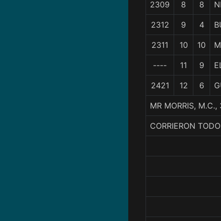
2309
8
8
N
2312
9
4
B
2311
10
10
M
----
11
9
E
2421
12
6
G
MR MORRIS, M.C.,
CORRIERON TODO