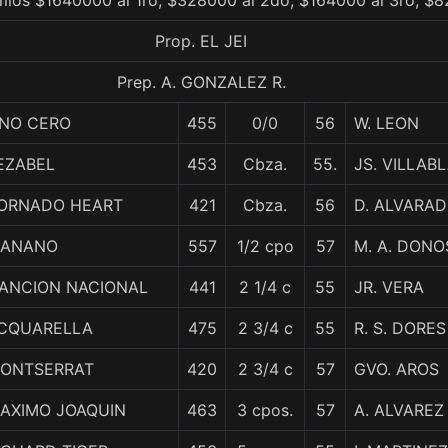
mios $1640000 al 1ro, $328000 al 2do, $164000 al 3ro, $8
Prop. EL JEI
Prep. A. GONZALEZ R.
NO CERO
455
0/0
56
W. LEON
EZABEL
453
Cbza.
55.
JS. VILLAB
ORNADO HEART
421
Cbza.
56
D. ALVARA
ANANO
557
1/2 cpo
57
M. A. DON
ANCION NACIONAL
441
2 1/4 c
55
JR. VERA
CQUARELLA
475
2 3/4 c
55
R. S. DORES
ONTSERRAT
420
2 3/4 c
57
GVO. AROS
AXIMO JOAQUIN
463
3 cpos.
57
A. ALVAREZ