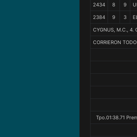
2434
8
9
U
2384
9
3
E
CYGNUS, M.C., 4
CORRIERON TODO
Tpo.01:38.71 Pre