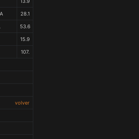
13.9
RA
28.1
L
53.6
15.9
107.
volver