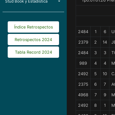
Tpo.01:01.26 Pre
Stud Book y Estadística
Índice Retrospectos
2484
1
6
U
Retrospectos 2024
2379
2
14
J
Tabla Record 2024
2484
3
3
T
989
4
4
M
2492
5
10
C
2375
6
7
A
4968
7
9
M
2492
8
1
M