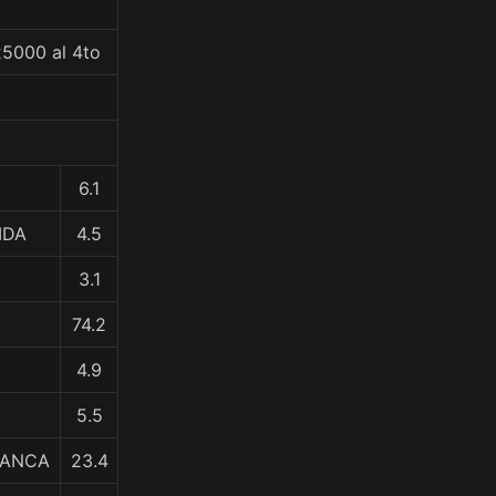
25000 al 4to
6.1
IDA
4.5
3.1
74.2
4.9
5.5
LANCA
23.4