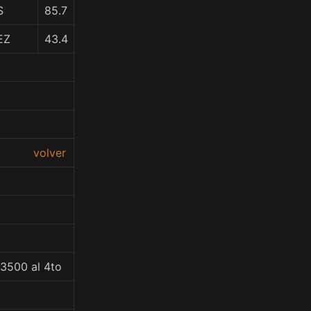
S
85.7
EZ
43.4
volver
53500 al 4to