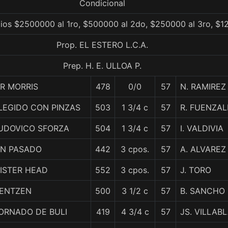
Condicional
ios $2500000 al 1ro, $500000 al 2do, $250000 al 3ro, $1
Prop. EL ESTERO L.C.A.
Prep. H. E. ULLOA P.
R MORRIS
478
0/0
57
N. RAMIREZ
LEGIDO CON PINZAS
503
1 3/4 c
57
R. FUENZAL
UDOVICO SFORZA
504
1 3/4 c
57
I. VALDIVIA
IN PASADO
442
3 cpos.
57
A. ALVAREZ
ISTER HEAD
552
3 cpos.
57
J. TORO
ENTZEN
500
3 1/2 c
57
B. SANCHO
ORNADO DE BULI
419
4 3/4 c
57
JS. VILLAB