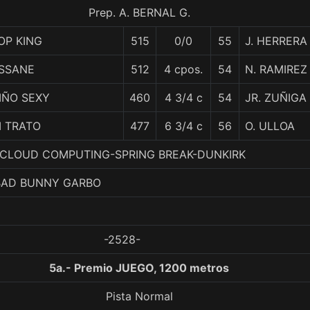
Prep. A. BERNAL G.
OP KING
515
0/0
55
J. HERRERA
SSANE
512
4 cpos.
54
N. RAMIREZ
IÑO SEXY
460
4 3/4 c
54
JR. ZUÑIGA
I TRATO
477
6 3/4 c
56
O. ULLOA
 4. CLOUD COMPUTING-SPRING BREAK-DUNKIRK
 BAD BUNNY GARBO
-2528-
5a.- Premio JUEGO, 1200 metros
Pista Normal