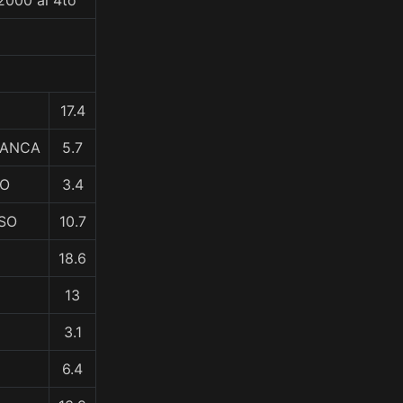
2000 al 4to
17.4
LANCA
5.7
DO
3.4
OSO
10.7
18.6
13
3.1
6.4