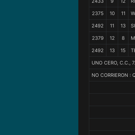
2433
9
12
R
2375
10
11
W
2492
11
13
S
2379
12
8
M
2492
13
15
T
UNO CERO, C.C.,
NO CORRIERON :