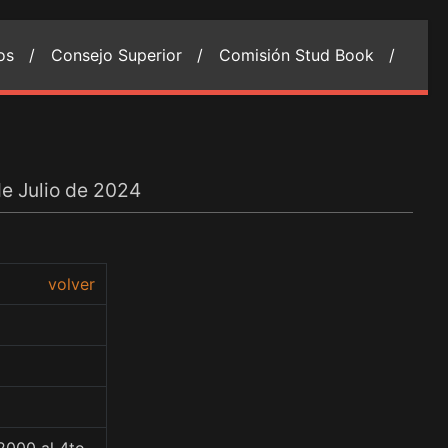
ios /
Consejo Superior /
Comisión Stud Book /
de Julio de 2024
volver