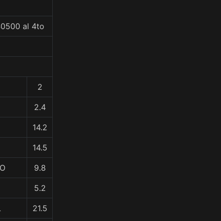
40500 al 4to
2
2.4
14.2
14.5
DO
9.8
5.2
L
21.5