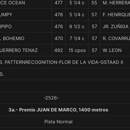
ICE OCEAN
477
5 1/4 c
55
M. HERRER
UMPY
476
5 1/4 c
57.
F. HENRIQU
IPIPO
476
6 1/2 c
57
JR. ZUÑIGA
L BOHEMIO
470
7 1/4 c
57
R. COVARRU
UERRERO TENAZ
492
15 cpos
57
W. LEON
 3. PATTERNRECOGNITION-FLOR DE LA VIDA-GSTAAD II
S.
-2526-
3a.- Premio JUAN DE MARCO, 1400 metros
Pista Normal