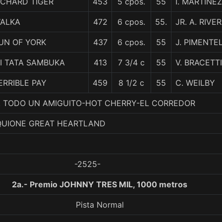
ICHARD TIGER
453
5 cpos.
55
I. MARTINEZ
ALKA
472
6 cpos.
55.
JR. A. RIVE
UN OF YORK
437
6 cpos.
55
J. PIMENTE
I TATA SAMBUKA
413
7 3/4 c
55
V. BRACETTI
ERRIBLE PAY
459
8 1/2 c
55
C. WEILBY
 7. TODO UN AMIGUITO-HOT CHERRY-EL CORREDOR
 QUIONE GREAT HEARTLAND
-2525-
2a.- Premio JOHNNY TRES MIL, 1000 metros
Pista Normal