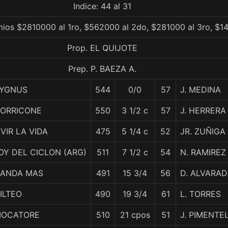
Indice: 44 al 31
mios $2810000 al 1ro, $562000 al 2do, $281000 al 3ro, $1
Prop. EL QUIJOTE
Prep. P. BAEZA A.
YGNUS
544
0/0
57
J. MEDINA
ORRICONE
550
3 1/2 c
57
J. HERRERA
IVIR LA VIDA
475
5 1/4 c
52
JR. ZUÑIGA
OY DEL CICLON (ARG)
511
7 1/2 c
54
N. RAMIREZ
ANDA MAS
491
15 3/4
56
D. ALVARA
ILTEO
490
19 3/4
61
L. TORRES
IOCATORE
510
21 cpos
51
J. PIMENTE