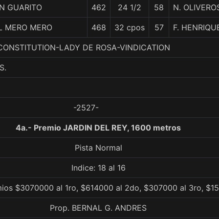
N GUARITO
462
24 1/2
58
N. OLIVERO
L MERO MERO
468
32 cpos
57
F. HENRIQU
. CONSTITUTION-LADY DE ROSA-VINDICATION
S.
-2527-
4a.- Premio JARDIN DEL REY, 1600 metros
Pista Normal
Indice: 18 al 16
mios $3070000 al 1ro, $614000 al 2do, $307000 al 3ro, $1
Prop. BERNAL G. ANDRES