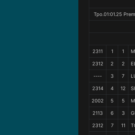
Tpo.01:01.25 Prem
2311
1
1
M
2312
2
2
E
----
3
7
L
2314
4
12
S
2002
5
5
M
2113
6
3
G
2312
7
11
T