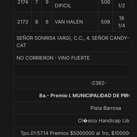
2174
7
9
506
5
DIFICIL
1/2
18
2173
8
6
VAN HALEN
508
5
1/4
SEÑOR SONRISA (ARG), C.C., 4. SEÑOR CANDY-R
CAT
NO CORRIERON : VINO FUERTE
-2382-
8a.- Premio I. MUNICIPALIDAD DE PIRQU
Pista Barrosa
Cl�sico Handicap Libre
Tpo.01:57.14 Premios $5000000 al 1ro, $1000000 