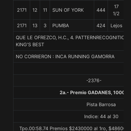
17
2171
12
11
SUN OF YORK
444
5
1/2
2171
13
3
PUMBA
424
Lejos
5
QUE LE OFREZCO, H.C., 4. PATTERNRECOGNITIO
KING'S BEST
NO CORRIERON : INCA RUNNING GAMORRA
-2376-
2a.- Premio GADANES, 1000 m
Pista Barrosa
Indice: 44 al 30
Tpo.00:58.74 Premios $2430000 al 1ro, $486000 a