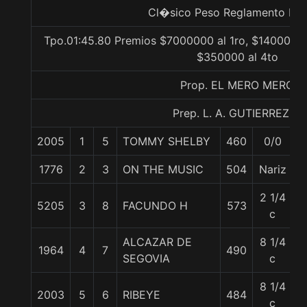
Cl�sico Peso Reglamento Lis
Tpo.01:45.80 Premios $7000000 al 1ro, $1400000 
$350000 al 4to
Prop. EL MERO MERO
Prep. L. A. GUTIERREZ P.
2005
1
5
TOMMY SHELBY
460
0/0
5
1776
2
3
ON THE MUSIC
504
Nariz
6
2 1/4
5205
3
8
FACUNDO H
573
6
c
ALCAZAR DE
8 1/4
1964
4
7
490
6
SEGOVIA
c
8 1/4
2003
5
6
RIBEYE
484
5
c