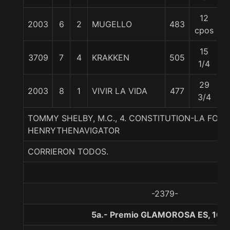
12
2003
6
2
MUGELLO
483
6
cpos
15
3709
7
4
KRAKKEN
505
6
1/4
29
2003
8
1
VIVIR LA VIDA
477
6
3/4
TOMMY SHELBY, M.C., 4. CONSTITUTION-LA FORT
HENRYTHENAVIGATOR
CORRIERON TODOS.
-2379-
5a.- Premio GLAMOROSA ES, 100