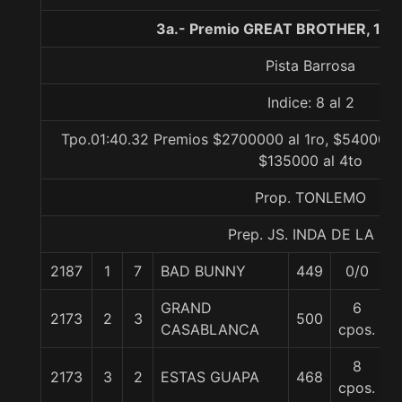
3a.- Premio GREAT BROTHER, 160
Pista Barrosa
Indice: 8 al 2
Tpo.01:40.32 Premios $2700000 al 1ro, $540000 a
$135000 al 4to
Prop. TONLEMO
Prep. JS. INDA DE LA C.
2187
1
7
BAD BUNNY
449
0/0
5
GRAND
6
2173
2
3
500
5
CASABLANCA
cpos.
8
2173
3
2
ESTAS GUAPA
468
5
cpos.