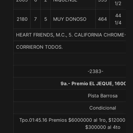
1/2
44
2180
7
5
MUY DONOSO
464
5
1/4
HEART FRIENDS, M.C., 5. CALIFORNIA CHROME-AR
CORRIERON TODOS.
-2383-
9a.- Premio EL JEQUE, 1600 m
Pista Barrosa
Condicional
Tpo.01:45.16 Premios $6000000 al 1ro, $1200000 
$300000 al 4to