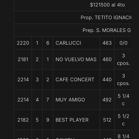
$121500 al 4to
Prop. TETITO IGNACIO
Prep. S. MORALES G.
2220
1
6
CARLUCCI
463
0/0
5
3
2181
2
1
NO VUELVO MAS
460
5
cpos.
3
2214
3
2
CAFE CONCERT
440
5
cpos.
5 1/4
2214
4
7
MUY AMIGO
492
6
c
5 1/2
2182
5
9
BEST PLAYER
512
6
c
8 1/4