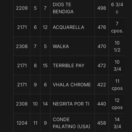
DIOS TE
6 3/4
2209
5
7
498
5
BENDIGA
c
7
2171
6
12
ACQUARELLA
476
5
cpos.
10
2308
7
5
WALKA
470
5
1/2
10
2171
8
15
TERRIBLE PAY
472
5
3/4
11
2171
9
6
VHALA CHROME
422
5
cpos
12
2308
10
14
NEGRITA POR TI
440
5
cpos
CONDE
14
1204
11
9
458
5
PALATINO (USA)
3/4