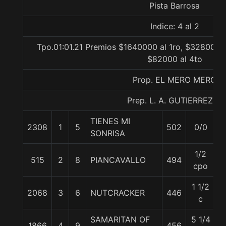
Pista Barrosa
Indice: 4 al 2
Tpo.01:01.21 Premios $1640000 al 1ro, $328000 a
$82000 al 4to
Prop. EL MERO MERO
Prep. L. A. GUTIERREZ P.
TIENES MI
2308
1
5
502
0/0
5
SONRISA
1/2
515
2
8
PIANCAVALLO
494
5
cpo
1 1/2
2068
3
6
NUTCRACKER
446
5
c
SAMARITAN OF
5 1/4
1866
4
9
456
5