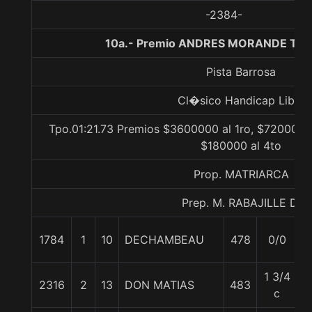
-2384-
10a.- Premio ANDRES MORANDE T., 
Pista Barrosa
Cl�sico Handicap Libre
Tpo.01:21.73 Premios $3600000 al 1ro, $720000 a
$180000 al 4to
Prop. MATRIARCA
Prep. M. RABAJILLE D.
1784
1
10
DECHAMBEAU
478
0/0
5
1 3/4
2316
2
13
DON MATIAS
483
5
c