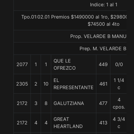
Indice: 1 al 1
Tpo.01:02.01 Premios $1490000 al 1ro, $298000 a
$74500 al 4to
Prop. VELARDE B MANUEL
Prep. M. VELARDE B.
QUE LE
2077
1
1
449
0/0
5
OFREZCO
EL
1 1/4
2305
2
10
461
5
REPRESENTANTE
c
4
2172
3
8
GALUTZIANA
477
5
cpos.
GREAT
4 3/4
2172
4
4
413
5
HEARTLAND
c