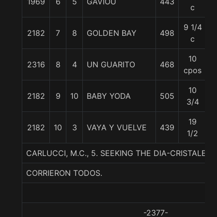
1969
6
5
GAVIOU
443
5
c
9 1/4
2182
7
8
GOLDEN BAY
498
5
c
10
2316
8
4
UN GUARITO
468
5
cpos
10
2182
9
10
BABY YODA
505
5
3/4
19
2182
10
3
VAYA Y VUELVE
439
5
1/2
CARLUCCI, M.C., 5. SEEKING THE DIA-CRISTALER
CORRIERON TODOS.
-2377-