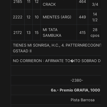
2185
11
12
464
5
CRACK
3/4
14
2222
12
10
MIENTES (ARG)
449
5
1/2
MI TATA
28
2172
13
15
415
5
SAMBUKA
cpos
TIENES MI SONRISA, H.C., 4. PATTERNRECOGNITI
GSTAAD II
NO CORRIERON : AFIRMATE TO�ITO SOBRAO DE 
-2380-
6a.- Premio GRAFIA, 1000 me
Pista Barrosa