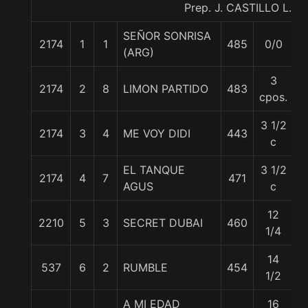
Prep. J. CASTILLO L.
SEÑOR SONRISA
2174
1
1
485
0/0
5
(ARG)
3
2174
2
8
LIMON PARTIDO
483
5
cpos.
3 1/2
2174
3
4
ME VOY DIDI
443
5
c
EL TANQUE
3 1/2
2174
4
7
471
5
AGUS
c
12
2210
5
3
SECRET DUBAI
460
5
1/4
14
537
6
2
RUMBLE
454
5
1/2
A MI EDAD
16