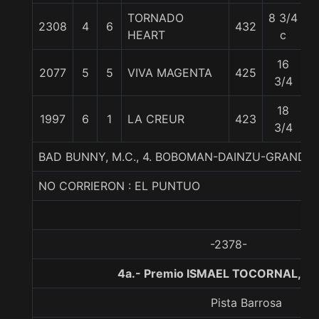
TORNADO
8 3/4
2308
4
6
432
5
HEART
c
16
2077
5
5
VIVA MAGENTA
425
5
3/4
18
1997
6
1
LA CREUR
423
5
3/4
BAD BUNNY, M.C., 4. BOBOMAN-DAINZU-GRAND 
NO CORRIERON : EL PUNTUO
-2378-
4a.- Premio ISMAEL TOCORNAL, 16
Pista Barrosa