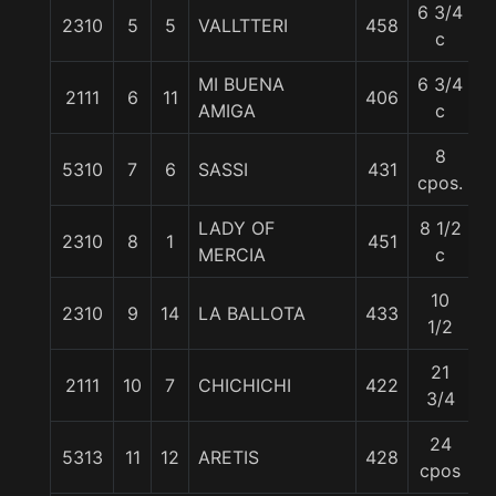
6 3/4
2310
5
5
VALLTTERI
458
5
c
MI BUENA
6 3/4
2111
6
11
406
5
AMIGA
c
8
5310
7
6
SASSI
431
5
cpos.
LADY OF
8 1/2
2310
8
1
451
5
MERCIA
c
10
2310
9
14
LA BALLOTA
433
5
1/2
21
2111
10
7
CHICHICHI
422
5
3/4
24
5313
11
12
ARETIS
428
5
cpos