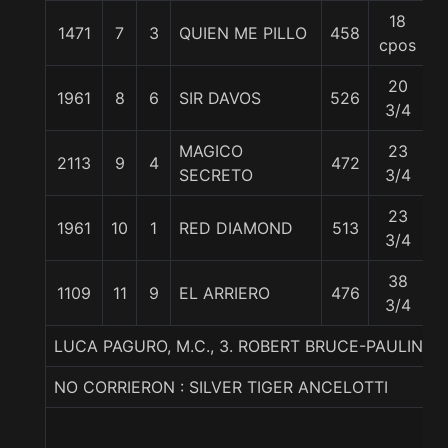
18
1471
7
3
QUIEN ME PILLO
458
5
cpos
20
1961
8
6
SIR DAVOS
526
5
3/4
MAGICO
23
2113
9
4
472
5
SECRETO
3/4
23
1961
10
1
RED DIAMOND
513
5
3/4
38
1109
11
9
EL ARRIERO
476
5
3/4
LUCA PAGURO, M.C., 3. ROBERT BRUCE-PAULINA
NO CORRIERON : SILVER TIGER ANCELOTTI