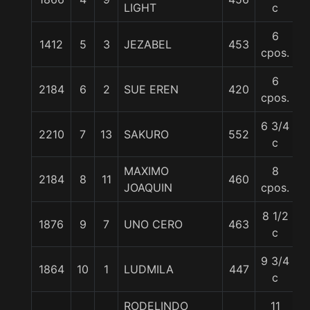
LIGHT
c
6
1412
5
3
JEZABEL
453
5
cpos.
6
2184
6
2
SUE EREN
420
5
cpos.
6 3/4
2210
7
13
SAKURO
552
5
c
MAXIMO
8
2184
8
11
460
5
JOAQUIN
cpos.
8 1/2
1876
9
7
UNO CERO
463
5
c
9 3/4
1864
10
1
LUDMILA
447
5
c
RODELINDO
11