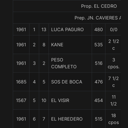
Prop. EL CEDRO
Prep. JN. CAVIERES A.
1961
1
13
LUCA PAGURO
480
0/0
5
2 1/2
1961
2
8
KANE
535
5
c
PESO
3
1961
3
2
516
5
COMPLETO
cpos.
7 1/2
1685
4
5
SOS DE BOCA
476
5
c
11
1567
5
10
EL VISIR
454
5
1/2
18
1961
6
7
EL HEREDERO
515
5
cpos