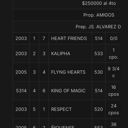
$250000 al 4to
Prop. AMIGOS
Prep. JS. ALVAREZ D.
2003
1
7
HEART FRIENDS
514
0/0
6
1
2003
2
3
KALIPHA
533
5
cpo.
9 3/4
2005
3
4
FLYNG HEARTS
530
5
c
16
5314
4
6
KING OF MAGIC
514
5
cpos
24
2003
5
1
RESPECT
520
5
cpos
36
2005
6
2
ÑIQUENSE
553
5