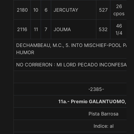
26
2180
10
6
JERCUTAY
527
5
cpos
46
2116
11
7
JOUMA
532
5
1/4
DECHAMBEAU, M.C., 5. INTO MISCHIEF-POOL PAR
HUMOR
NO CORRIERON : MI LORD PECADO INCONFESABLE
-2385-
11a.- Premio GALANTUOMO, 0 
Pista Barrosa
Indice: al