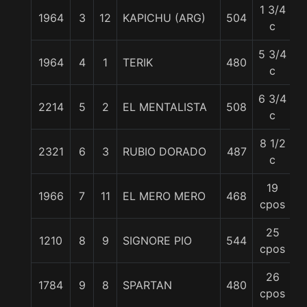
1 3/4
1964
3
12
KAPICHU (ARG)
504
5
c
5 3/4
1964
4
1
TERIK
480
5
c
6 3/4
2214
5
2
EL MENTALISTA
508
5
c
8 1/2
2321
6
3
RUBIO DORADO
487
5
c
19
1966
7
11
EL MERO MERO
468
5
cpos
25
1210
8
9
SIGNORE PIO
544
5
cpos
26
1784
9
8
SPARTAN
480
5
cpos