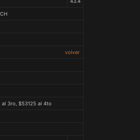
Z
43.4
ICH
volver
al 3ro, $53125 al 4to