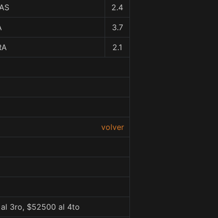
JAS
2.4
A
3.7
RA
2.1
volver
al 3ro, $52500 al 4to