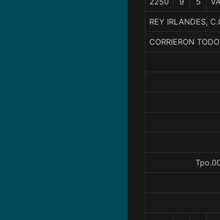
2250
9
5
V
REY IRLANDES, C.
CORRIERON TODO
Tpo.00