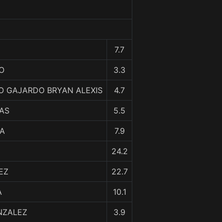
7.7
ÑO
3.3
 GAJARDO BRYAN ALEXIS
4.7
JAS
5.5
LA
7.9
24.2
REZ
22.7
A
10.1
NZALEZ
3.9