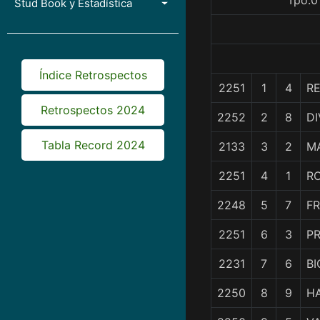
Tpo.0
Stud Book y Estadística
Índice Retrospectos
2251
1
4
R
Retrospectos 2024
2252
2
8
DI
Tabla Record 2024
2133
3
2
M
2251
4
1
R
2248
5
7
F
2251
6
3
PR
2231
7
6
BI
2250
8
9
H