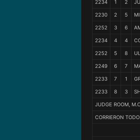
2234
1
2
J
2230
2
5
MI
2252
3
6
A
2234
4
4
C
2252
5
8
U
2249
6
7
M
2233
7
1
G
2233
8
3
SH
JUDGE ROOM, M.C
CORRIERON TODO