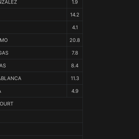
NZALEZ
1.9
14.2
Z
4.1
AMO
20.8
GAS
7.8
JAS
8.4
LABLANCA
11.3
A
4.9
COURT