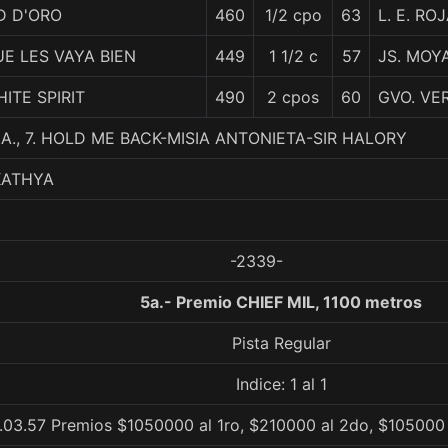
D D'ORO
460
1/2 cpo
63
L. E. RO
E LES VAYA BIEN
449
1 1/2 c
57
JS. MOY
ITE SPIRIT
490
2 cpos
60
GVO. VE
A., 7. HOLD ME BACK-MISIA ANTONIETA-SIR HALORY
KATHYA
-2339-
5a.- Premio CHIEF MIL, 1100 metros
Pista Regular
Indice: 1 al 1
.03.57 Premios $1050000 al 1ro, $210000 al 2do, $105000 