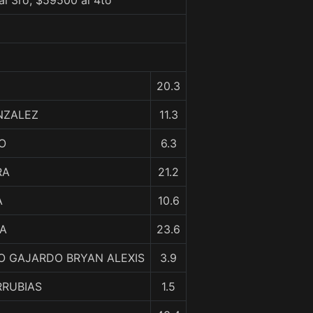
al 3ro, $59500 al 4to
20.3
NZALEZ
11.3
ÑO
6.3
RA
21.2
A
10.6
LA
23.6
 GAJARDO BRYAN ALEXIS
3.9
RRUBIAS
1.5