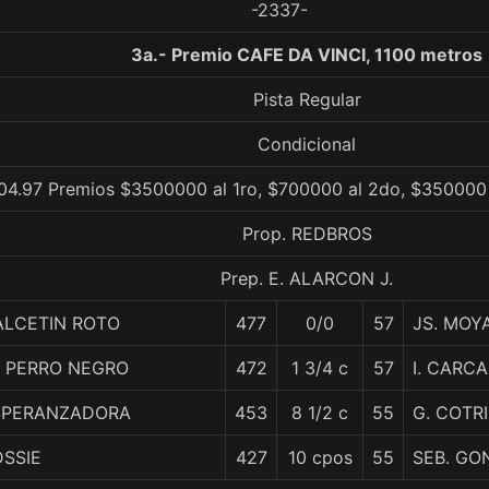
-2337-
3a.- Premio CAFE DA VINCI, 1100 metros
Pista Regular
Condicional
04.97 Premios $3500000 al 1ro, $700000 al 2do, $350000 
Prop. REDBROS
Prep. E. ALARCON J.
ALCETIN ROTO
477
0/0
57
JS. MOY
L PERRO NEGRO
472
1 3/4 c
57
I. CARC
SPERANZADORA
453
8 1/2 c
55
G. COTR
SSIE
427
10 cpos
55
SEB. GO