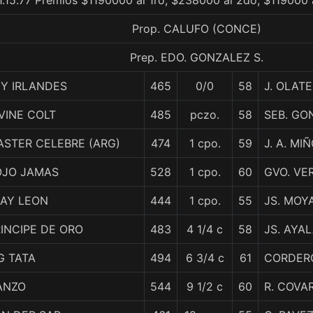
1.15.77 Premios $1190000 al 1ro, $238000 al 2do, $119000 
Prop. CALUFO (CONCE)
Prep. EDO. GONZALEZ S.
EY IRLANDES
465
0/0
58
J. OLATE
VINE COLT
485
pczo.
58
SEB. GO
ASTER CELEBRE (ARG)
474
1 cpo.
59
J. A. MI
OJO JAMAS
528
1 cpo.
60
GVO. VE
RAY LEON
444
1 cpo.
55
JS. MOY
INCIPE DE ORO
483
4 1/4 c
58
JS. AYA
G TATA
494
6 3/4 c
61
CORDERO
ANZO
544
9 1/2 c
60
R. COVA