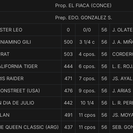
Prop. EL FIACA (CONCE)
Prep. EDO. GONZALEZ S.
STER LEO
0
0/0
56
J. OLATE
NIAMINO GILI
500
3 1/4 c
56
J. A. MI
URAT
503
4 cpos.
56
CORDERO
LIFORNIA TIGER
444
6 cpos.
56
L. E. RO
IS RAIDER
471
7 cpos.
56
JS. AYA
RONSTREET (USA)
476
9 cpos.
56
J. ARIAS
 DIA DE JULIO
442
10 1/4
56
L. R. PE
ILAN
491
11 cpos
56
JS. MOY
E QUEEN CLASSIC (ARG)
437
11 cpos
56
SEB. GO