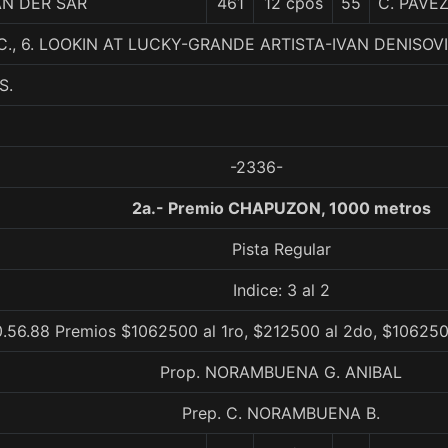
AN DER SAR
461
12 cpos
55
C. PAVE
C., 6. LOOKIN AT LUCKY-GRANDE ARTISTA-IVAN DENISOV
S.
-2336-
2a.- Premio CHAPUZON, 1000 metros
Pista Regular
Indice: 3 al 2
.56.88 Premios $1062500 al 1ro, $212500 al 2do, $106250 
Prop. NORAMBUENA G. ANIBAL
Prep. C. NORAMBUENA B.