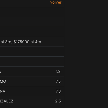
volver
al 3ro, $175000 al 4to
A
1.3
AMO
7.5
INA
7.3
NZALEZ
2.5