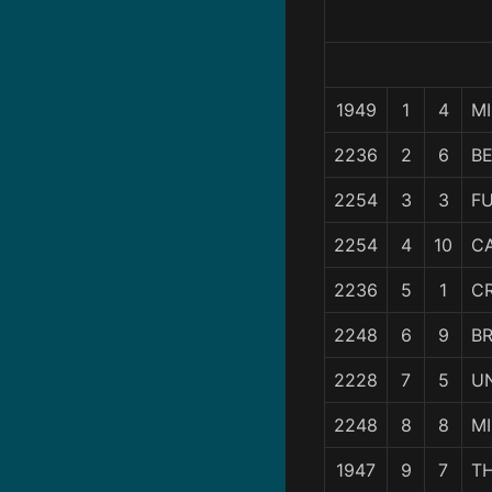
1949
1
4
MI
2236
2
6
BE
2254
3
3
F
2254
4
10
CA
2236
5
1
CR
2248
6
9
B
2228
7
5
UN
2248
8
8
M
1947
9
7
TH