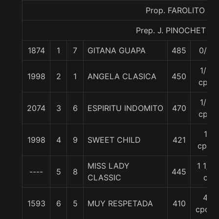
Prop. FAROLITO
Prep. J. PINOCHET P.
1874
1
7
GITANA GUAPA
485
0/0
1/2
1998
2
1
ANGELA CLASICA
450
cpo
1/2
2074
3
6
ESPIRITU INDOMITO
470
cpo
1
1998
4
9
SWEET CHILD
421
cpo.
MISS LADY
1 1/2
----
5
8
445
CLASSIC
c
4
1593
6
5
MUY RESPETADA
410
cpos.