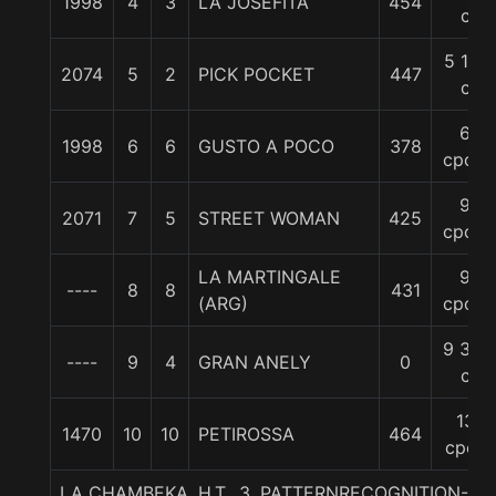
1998
4
3
LA JOSEFITA
454
c
5 1/2
2074
5
2
PICK POCKET
447
c
6
1998
6
6
GUSTO A POCO
378
cpos.
9
2071
7
5
STREET WOMAN
425
cpos.
LA MARTINGALE
9
----
8
8
431
(ARG)
cpos.
9 3/4
----
9
4
GRAN ANELY
0
c
13
1470
10
10
PETIROSSA
464
cpos
LA CHAMBEKA, H.T., 3. PATTERNRECOGNITION-L