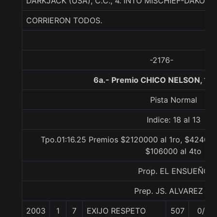
DARKJACK (USA), C.C., 4. INTO MISCHIEF-DAKOT
CORRIERON TODOS.
-2176-
6a.- Premio CHICO NELSON, 13
Pista Normal
Indice: 18 al 13
Tpo.01:16.25 Premios $2120000 al 1ro, $424000
$106000 al 4to
Prop. EL ENSUEÑO
Prep. JS. ALVAREZ D.
2003
1
7
EXIJO RESPETO
507
0/0