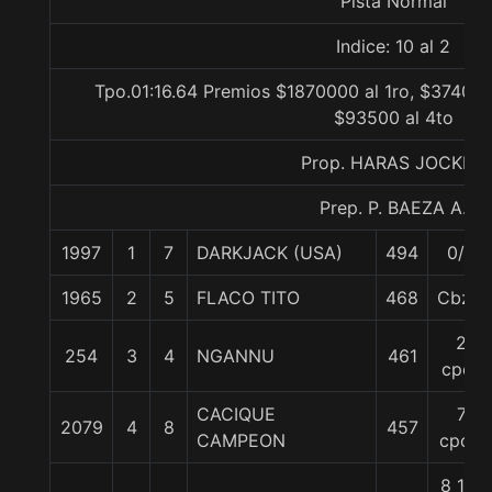
Pista Normal
Indice: 10 al 2
Tpo.01:16.64 Premios $1870000 al 1ro, $374000
$93500 al 4to
Prop. HARAS JOCKEY
Prep. P. BAEZA A.
1997
1
7
DARKJACK (USA)
494
0/0
1965
2
5
FLACO TITO
468
Cbza.
2
254
3
4
NGANNU
461
cpos
CACIQUE
7
2079
4
8
457
CAMPEON
cpos.
8 1/4