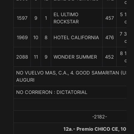
c
EL ULTIMO
5 1/4
1597
9
1
457
ROCKSTAR
c
7 3/4
1969
10
8
HOTEL CALIFORNIA
476
c
8 1/2
2088
11
9
WONDER SUMMER
452
c
NO VUELVO MAS, C.A., 4. GOOD SAMARITAN (US
AUGURI
NO CORRIERON : DICTATORIAL
-2182-
12a.- Premio CHICO CE, 1000