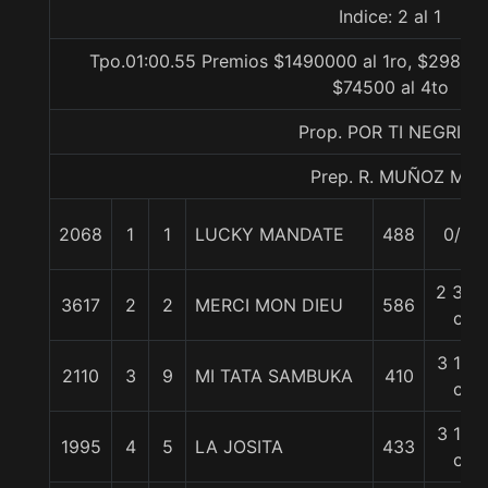
Indice: 2 al 1
Tpo.01:00.55 Premios $1490000 al 1ro, $298000
$74500 al 4to
Prop. POR TI NEGRITA
Prep. R. MUÑOZ M.
2068
1
1
LUCKY MANDATE
488
0/0
2 3/4
3617
2
2
MERCI MON DIEU
586
c
3 1/4
2110
3
9
MI TATA SAMBUKA
410
c
3 1/4
1995
4
5
LA JOSITA
433
c