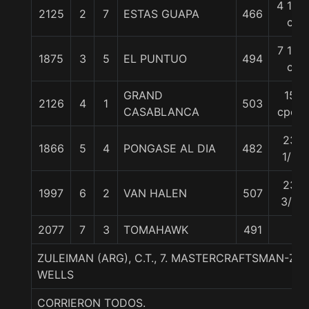
4 1/2
2125
2
7
ESTAS GUAPA
466
c
7 1/4
1875
3
5
EL PUNTUO
494
c
GRAND
15
2126
4
1
503
CASABLANCA
cpos
23
1866
5
4
PONGASE AL DIA
482
1/2
23
1997
6
2
VAN HALEN
507
3/4
2077
7
3
TOMAHAWK
491
ZULEIMAN (ARG), C.T., 7. MASTERCRAFTSMAN-Z
WELLS
CORRIERON TODOS.