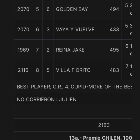
5 3/4
2070
5
6
GOLDEN BAY
494
c
5 3/4
2070
6
3
VAYA Y VUELVE
433
c
6 1/2
1969
7
2
REINA JAKE
495
c
7 1/2
2116
8
5
VILLA FIORITO
483
c
BEST PLAYER, C.R., 4. CUPID-MORE OF THE BEST
NO CORRIERON : JULIEN
-2183-
13a.- Premio CHILEN, 1000 