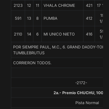
2123
12
11
VHALA CHROME
421
17 1/2
19
591
13
8
PUMBA
412
1/4
59
2110
14
6
MI UNICO NIETO
416
1/4
POR SIEMPRE PAUL, M.C., 6. GRAND DADDY-TOR
TUMBLEBRUTUS
CORRIERON TODOS.
-2172-
2a.- Premio CHUCHU, 1000 
Pista Normal