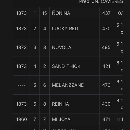
Prep. JN. CAVIERES A.
1873
1
15
ÑONINA
437
0/0
5 1/4
1873
2
4
LUCKY RED
470
c
6 1/2
1873
3
3
NUVOLA
495
c
6 1/2
1873
4
2
SAND THICK
421
c
6 1/2
----
5
6
MELANZZANE
473
c
8 1/4
1873
6
8
REINHA
430
c
1960
7
7
MI JOYA
471
11 1/2