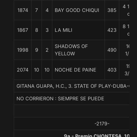
4 1/2
1874
7
4
BAY GOOD CHIQUI
385
c
8 1/2
1867
8
3
LA MILI
423
c
SHADOWS OF
16
1998
9
2
490
YELLOW
1/2
19
2074
10
10
NOCHE DE PAINE
403
3/4
GITANA GUAPA, H.C., 3. STATE OF PLAY-DUBA-G
NO CORRIERON : SIEMPRE SE PUEDE
-2179-
9a.- Premio CHONTESA, 1000