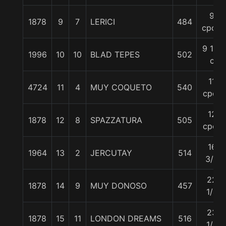
9
1878
9
7
LERICI
484
cpos.
9 1/2
1996
10
10
BLAD TEPES
502
c
11
4724
11
4
MUY COQUETO
540
cpos
12
1878
12
8
SPAZZATURA
505
cpos
16
1964
13
2
JERCUTAY
514
3/4
22
1878
14
9
MUY DONOSO
457
1/4
23
1878
15
11
LONDON DREAMS
516
1/4