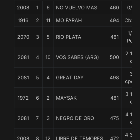
2008
1
6
NO VUELVO MAS
460
0/0
1916
2
11
MO FARAH
494
Cbza.
1/2
2070
3
5
RIO PLATA
481
Pcz
2 1/2
2081
4
10
VOS SABES (ARG)
500
c
3
2081
5
4
GREAT DAY
498
cpos.
3 1/2
1972
6
2
MAYSAK
481
c
4 1/2
2081
7
3
NEGRO DE ORO
475
c
4 3/4
2008
8
12
LIBRE DE TEMORES
472