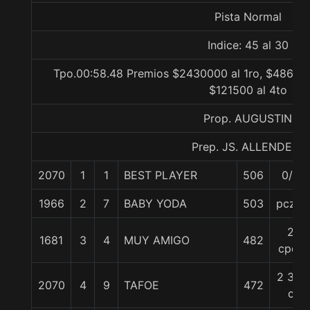
Pista Normal
Indice: 45 al 30
Tpo.00:58.48 Premios $2430000 al 1ro, $486000
$121500 al 4to
Prop. AUGUSTIN
Prep. JS. ALLENDE F.
2070
1
1
BEST PLAYER
506
0/0
1966
2
7
BABY YODA
503
pczo.
2
1681
3
4
MUY AMIGO
482
cpos
2 3/4
2070
4
9
TAFOE
472
c