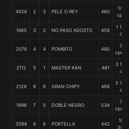
1/2
4926
2
3
PELE O REY
460
cpo
1 1/4
1965
3
2
NO PASO AGOSTO
458
c
3
2076
4
4
POMBITO
480
cpos.
3 1/2
2112
5
1
MASTER KAN
481
c
5 1/2
2126
6
8
GRAN CHIPY
468
c
7
1996
7
5
DOBLE NEGRO
534
cpos.
10
2088
8
6
PORTELLA
442
3/4