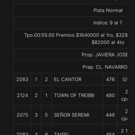
Pista Normal
Indice: 9 al 7
Tpo.00:59.00 Premios $1640000 al 1ro, $328000
$82000 al 4to
Prop. JAVIERA JOSEFA
Prep. CL. NAVARRO A.
2083
1
2
EL CANTOR
476
0/0
2
2124
2
1
TOWN OF TREBBI
480
cpos
2
2075
3
5
SEÑOR SEREMI
449
cpos
2 1/2
2083
4
8
TAISEI
454