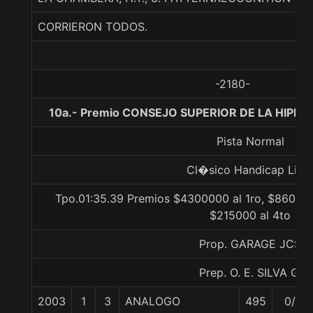
CORRIERON TODOS.
-2180-
10a.- Premio CONSEJO SUPERIOR DE LA HIPIC
Pista Normal
Cl�sico Handicap Libr
Tpo.01:35.39 Premios $4300000 al 1ro, $860000
$215000 al 4to
Prop. GARAGE JCS
Prep. O. E. SILVA G.
2003
1
3
ANALOGO
495
0/0