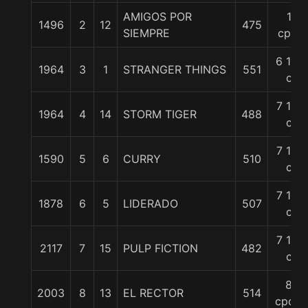
AMIGOS POR
1
1496
2
12
475
SIEMPRE
cpo.
6 1/4
1964
3
1
STRANGER THINGS
551
c
7 1/4
1964
4
14
STORM TIGER
488
c
7 1/4
1590
5
6
CURRY
510
c
7 1/2
1878
6
5
LIDERADO
507
c
7 1/2
2117
7
15
PULP FICTION
482
c
8
2003
8
13
EL RECTOR
514
cpos.