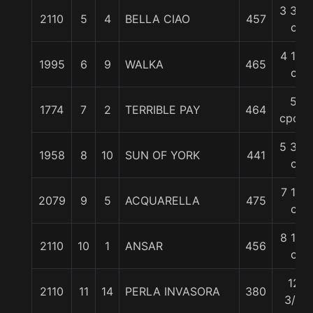
3 3/4
2110
5
4
BELLA CIAO
457
c
4 1/2
1995
6
9
WALKA
465
c
5
1774
7
2
TERRIBLE PAY
464
cpos.
5 3/4
1958
8
10
SUN OF YORK
441
c
7 1/2
2079
9
5
ACQUARELLA
475
c
8 1/4
2110
10
1
ANSAR
456
c
12
2110
11
14
PERLA INVASORA
380
3/4