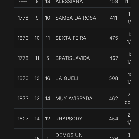
----
8
13
ALESSIANA
458
11 1/2
11
1778
9
10
SAMBA DA ROSA
411
3/4
13
1873
10
11
SEXTA FEIRA
475
1/2
18
1778
11
5
BRATISLAVIDA
467
1/2
19
1873
12
16
LA GUELI
508
1/2
27
1873
13
14
MUY AVISPADA
462
cpos
28
1627
14
12
RHAPSODY
454
1/2
DEMOS UN
30
----
15
1
486