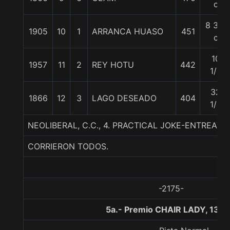
c
8 3/4
1905
10
1
ARRANCA HUASO
451
c
10
1957
11
2
REY HOTU
442
1/2
32
1866
12
3
LAGO DESEADO
404
1/2
NEOLIBERAL, C.C., 4. PRACTICAL JOKE-ENTREAT
CORRIERON TODOS.
-2175-
5a.- Premio CHAIR LADY, 130