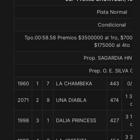
Pista Normal
Condicional
Tpo.00:58.58 Premios $3500000 al 1ro, $700000
$175000 al 4to
Prop. SAGARDIA HNOS.
Prep. O. E. SILVA G.
1960
1
7
LA CHAMBEKA
443
0/0
1 3/4
2071
2
9
UNA DIABLA
474
c
3 1/4
1998
3
1
DALIA PRINCESS
427
c
3 3/4