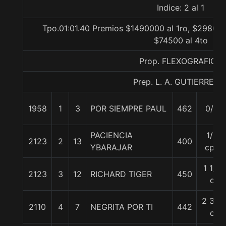
Indice: 2 al 1
Tpo.01:01.40 Premios $1490000 al 1ro, $298000
$74500 al 4to
Prop. FLEXOGRAFICA
Prep. L. A. GUTIERREZ P
1958
1
3
POR SIEMPRE PAUL
462
0/0
PACIENCIA
1/2
2123
2
13
400
YBARAJAR
cpo
1 1/2
2123
3
12
RICHARD TIGER
450
c
2 3/4
2110
4
7
NEGRITA POR TI
442
c