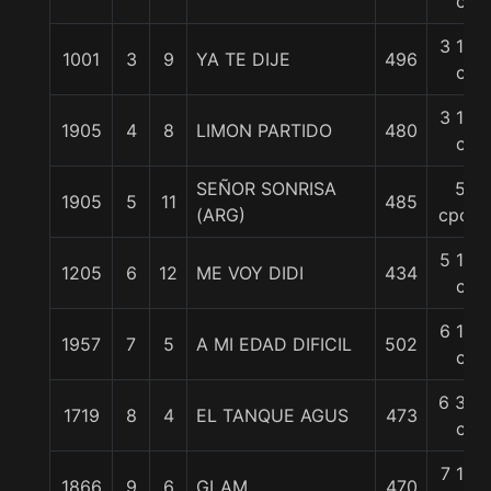
c
3 1/2
1001
3
9
YA TE DIJE
496
c
3 1/2
1905
4
8
LIMON PARTIDO
480
c
SEÑOR SONRISA
5
1905
5
11
485
(ARG)
cpos.
5 1/4
1205
6
12
ME VOY DIDI
434
c
6 1/4
1957
7
5
A MI EDAD DIFICIL
502
c
6 3/4
1719
8
4
EL TANQUE AGUS
473
c
7 1/4
1866
9
6
GLAM
470