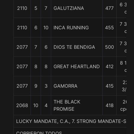
6 3/4
2110
5
7
GALUTZIANA
477
c
7 3/4
2110
6
10
INCA RUNNING
455
c
7 3/4
2077
7
6
DIOS TE BENDIGA
500
c
8 1/2
2077
8
8
GREAT HEARTLAND
412
c
22
2077
9
3
GAMORRA
415
3/4
THE BLACK
26
2068
10
4
418
PROMISE
cpos
LUCKY MANDATE, C.A., 7. STRONG MANDATE-SH
CORRIERON TODOS.