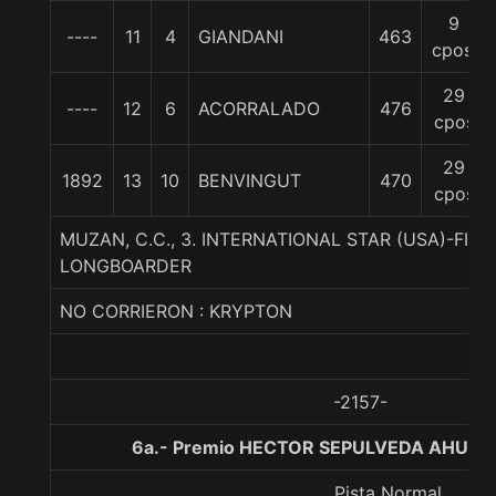
9
----
11
4
GIANDANI
463
cpos.
29
----
12
6
ACORRALADO
476
cpos
29
1892
13
10
BENVINGUT
470
cpos
MUZAN, C.C., 3. INTERNATIONAL STAR (USA)-FIE
LONGBOARDER
NO CORRIERON : KRYPTON
-2157-
6a.- Premio HECTOR SEPULVEDA AHUMA
Pista Normal