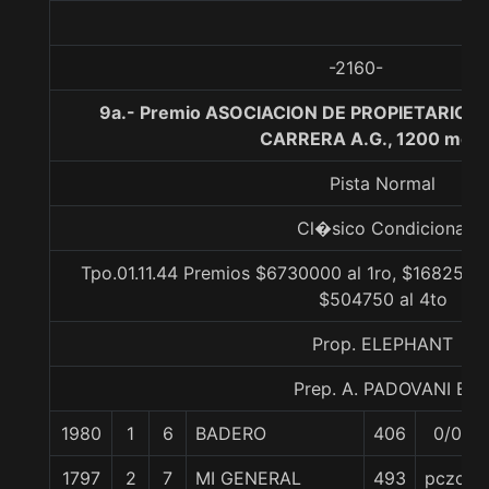
-2160-
9a.- Premio ASOCIACION DE PROPIETARIOS 
CARRERA A.G., 1200 metr
Pista Normal
Cl�sico Condicional
Tpo.01.11.44 Premios $6730000 al 1ro, $1682500 
$504750 al 4to
Prop. ELEPHANT
Prep. A. PADOVANI E.
1980
1
6
BADERO
406
0/0
1797
2
7
MI GENERAL
493
pczo.