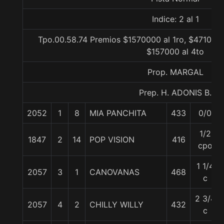
Indice: 2 al 1
Tpo.00.58.74 Premios $1570000 al 1ro, $471000 
$157000 al 4to
Prop. MARGAL
Prep. H. ADONIS B.
2052
1
8
MIA PANCHITA
433
0/0
1/2
1847
2
14
POP VISION
416
cpo
1 1/4
2057
3
1
CANOVANAS
468
c
2 3/4
2057
4
2
CHILLY WILLY
432
c