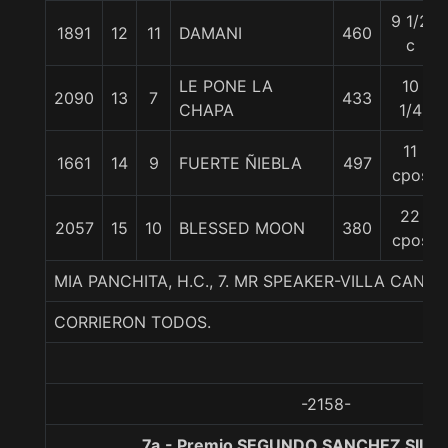
9 1/2
1891
12
11
DAMANI
460
c
LE PONE LA
10
2090
13
7
433
CHAPA
1/4
11
1661
14
9
FUERTE ÑIEBLA
497
cpos
22
2057
15
10
BLESSED MOON
380
cpos
MIA PANCHITA, H.C., 7. MR SPEAKER-VILLA CANA
CORRIERON TODOS.
-2158-
7a.- Premio SEGUNDO SANCHEZ SILVA