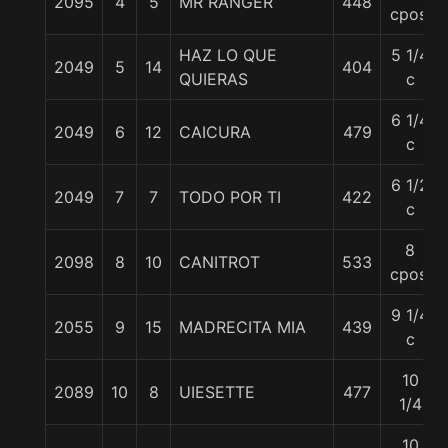
2095
4
5
MR RANGER
448
cpos.
HAZ LO QUE
5 1/4
2049
5
14
404
QUIERAS
c
6 1/4
2049
6
12
CAICURA
479
c
6 1/2
2049
7
7
TODO POR TI
422
c
8
2098
8
10
CANITROT
533
cpos.
9 1/4
2055
9
15
MADRECITA MIA
439
c
10
2089
10
8
UIESETTE
477
1/4
10