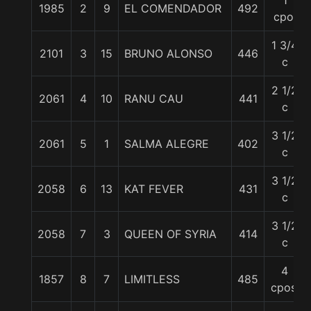
1
1985
2
9
EL COMENDADOR
492
cpo.
1 3/4
2101
3
15
BRUNO ALONSO
446
c
2 1/2
2061
4
10
RANU CAU
441
c
3 1/2
2061
5
1
SALMA ALEGRE
402
c
3 1/2
2058
6
13
KAT FEVER
431
c
3 1/2
2058
7
3
QUEEN OF SYRIA
414
c
4
1857
8
7
LIMITLESS
485
cpos.