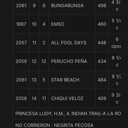
4 3/4
2061
9
6
BUNGABUNGA
498
c
5 1/4
1887
10
4
EMSO
460
c
6
2057
11
2
ALL FOOL DAYS
448
cpos.
8 1/4
2059
12
12
PERUCHO PEÑA
434
c
9 1/2
2061
13
5
STAR BEACH
484
c
9 3/4
2058
14
11
CHIQUI VELOZ
409
c
PRINCESA LUDY, H.M., 4. INDIAN TRAIL-A LA RO
NO CORRIERON : NEGRITA PECOSA