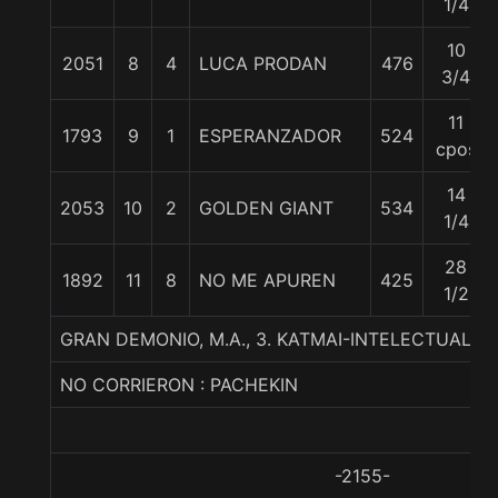
1/4
10
2051
8
4
LUCA PRODAN
476
3/4
11
1793
9
1
ESPERANZADOR
524
cpos
14
2053
10
2
GOLDEN GIANT
534
1/4
28
1892
11
8
NO ME APUREN
425
1/2
GRAN DEMONIO, M.A., 3. KATMAI-INTELECTUAL G
NO CORRIERON : PACHEKIN
-2155-