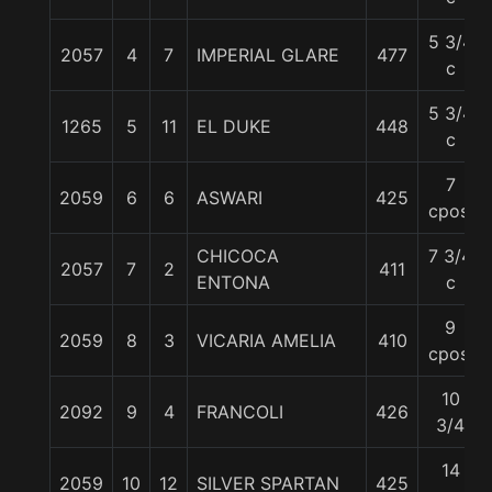
5 3/4
2057
4
7
IMPERIAL GLARE
477
c
5 3/4
1265
5
11
EL DUKE
448
c
7
2059
6
6
ASWARI
425
cpos.
CHICOCA
7 3/4
2057
7
2
411
ENTONA
c
9
2059
8
3
VICARIA AMELIA
410
cpos.
10
2092
9
4
FRANCOLI
426
3/4
14
2059
10
12
SILVER SPARTAN
425