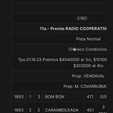
-2162-
11a.- Premio RADIO COOPERATIVA, 
Pista Normal
Cl�sico Condicional
Tpo.01.16.33 Premios $4040000 al 1ro, $1010000 
$303000 al 4to
Prop. VENDAVAL
Prep. M. COVARRUBIAS E
1893
1
3
BOM BON
471
0/0
3
1893
2
2
CARAMBOLEADA
451