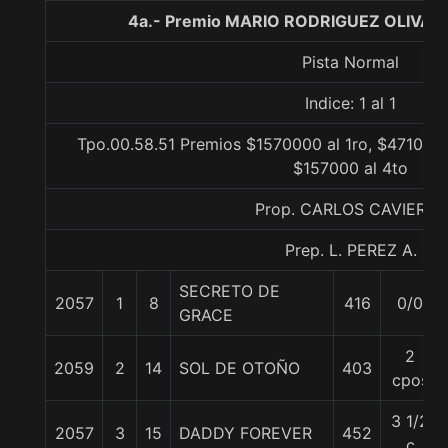
4a.- Premio MARIO RODRIGUEZ OLIVARE
Pista Normal
Indice: 1 al 1
Tpo.00.58.51 Premios $1570000 al 1ro, $471000 
$157000 al 4to
Prop. CARLOS CAVIERES
Prep. L. PEREZ A.
SECRETO DE
2057
1
8
416
0/0
GRACE
2
2059
2
14
SOL DE OTOÑO
403
cpos
3 1/2
2057
3
15
DADDY FOREVER
452
c