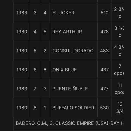
2 3/4
1983
3
4
EL JOKER
510
c
3 1/2
1980
4
5
REY ARTHUR
478
c
4 3/4
1980
5
2
CONSUL DORADO
483
c
7
1980
6
8
ONIX BLUE
437
cpos.
11
1983
7
3
PUENTE ÑUBLE
477
cpos
13
1980
8
1
BUFFALO SOLDIER
530
3/4
BADERO, C.M., 3. CLASSIC EMPIRE (USA)-BAY H