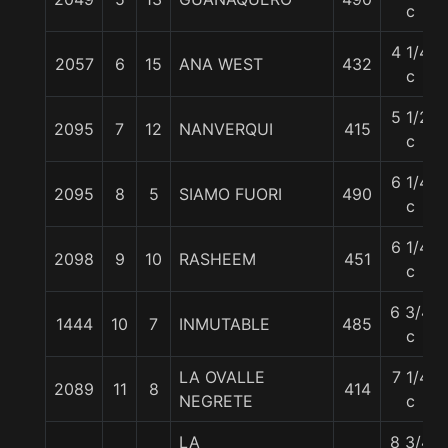
c
4 1/4
2057
6
15
ANA WEST
432
c
5 1/2
2095
7
12
NANVERQUI
415
c
6 1/4
2095
8
5
SIAMO FUORI
490
c
6 1/4
2098
9
10
RASHEEM
451
c
6 3/4
1444
10
7
INMUTABLE
485
c
LA OVALLE
7 1/4
2089
11
8
414
NEGRETE
c
LA
8 3/4