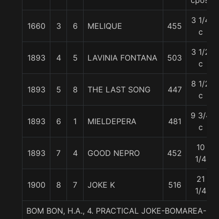
cpos.
3 1/4
1660
3
6
MELIQUE
455
c
3 1/2
1893
4
5
LAVINIA FONTANA
503
c
8 1/2
1893
5
8
THE LAST SONG
447
c
9 3/4
1893
6
1
MIELDEPERA
481
c
10
1893
7
4
GOOD NEPRO
452
1/4
21
1900
8
7
JOKE K
516
1/4
BOM BON, H.A., 4. PRACTICAL JOKE-BOMAREA-LO