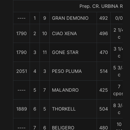
Prep. CR. URBINA R.
----
1
9
GRAN DEMONIO
492
0/0
2 1/4
1790
2
10
CIAO XENA
496
c
3 1/4
1790
3
11
GONE STAR
470
c
5 3/4
2051
4
3
PESO PLUMA
514
c
7
----
5
7
MALANDRO
425
cpos.
8 3/4
1889
6
5
THORKELL
504
c
10
----
7
6
BELIGERO
480