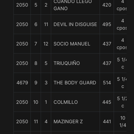
CUANDO LLEGO
4
2050
5
2
420
GANO
cpos.
4
2050
6
11
DEVIL IN DISGUISE
495
cpos.
4
2050
7
12
SOCIO MANUEL
437
cpos.
5 1/4
2050
8
5
TRIUQUIÑO
437
c
5 1/4
4679
9
3
THE BODY GUARD
514
c
5 1/2
2050
10
1
COLMILLO
445
c
10
2050
11
4
MAZINGER Z
441
1/4