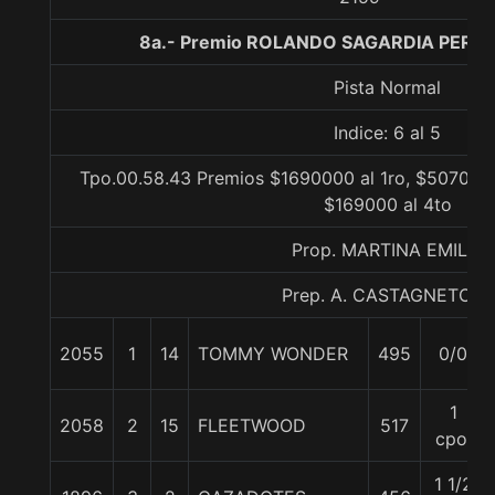
8a.- Premio ROLANDO SAGARDIA PEREIR
Pista Normal
Indice: 6 al 5
Tpo.00.58.43 Premios $1690000 al 1ro, $507000 
$169000 al 4to
Prop. MARTINA EMILIA
Prep. A. CASTAGNETO U.
2055
1
14
TOMMY WONDER
495
0/0
1
2058
2
15
FLEETWOOD
517
cpo.
1 1/2