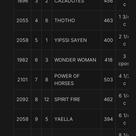
1896
3
2
CAZADOTES
456
c
1 3/4
2055
4
6
THOTHO
463
c
2 1/4
2058
5
1
YIPSSI SAYEN
400
c
3
1982
6
3
WONDER WOMAN
418
cpos.
POWER OF
4 1/2
2101
7
8
503
HORSES
c
6 1/4
2092
8
12
SPIRIT FIRE
462
c
6 1/4
2058
9
5
YAELLA
394
c
8 1/4