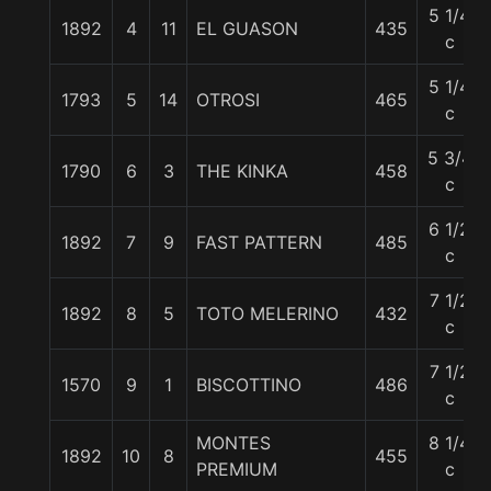
5 1/4
1892
4
11
EL GUASON
435
c
5 1/4
1793
5
14
OTROSI
465
c
5 3/4
1790
6
3
THE KINKA
458
c
6 1/2
1892
7
9
FAST PATTERN
485
c
7 1/2
1892
8
5
TOTO MELERINO
432
c
7 1/2
1570
9
1
BISCOTTINO
486
c
MONTES
8 1/4
1892
10
8
455
PREMIUM
c