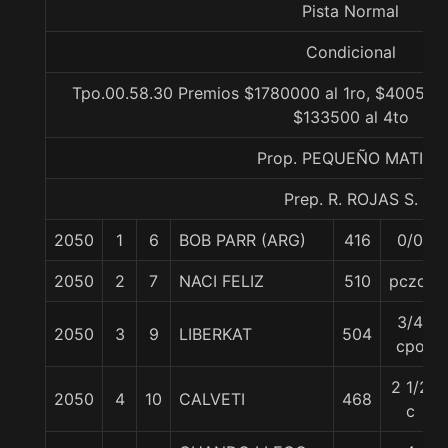
Pista Normal
Condicional
Tpo.00.58.30 Premios $1780000 al 1ro, $400500 
$133500 al 4to
Prop. PEQUEÑO MATIAS
Prep. R. ROJAS S.
2050
1
6
BOB PARR (ARG)
416
0/0
2050
2
7
NACI FELIZ
510
pczo.
3/4
2050
3
9
LIBERKAT
504
cpo
2 1/2
2050
4
10
CALVETI
468
c