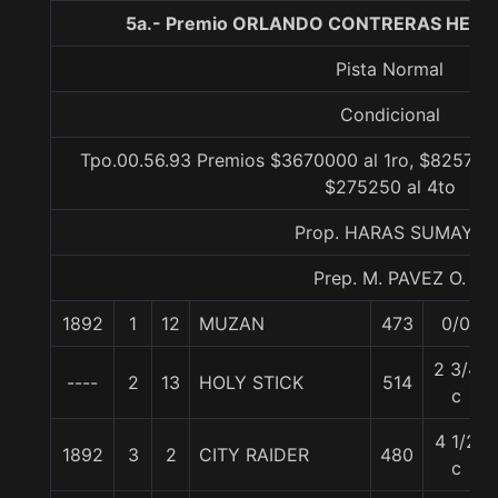
5a.- Premio ORLANDO CONTRERAS HERRE
Pista Normal
Condicional
Tpo.00.56.93 Premios $3670000 al 1ro, $825750 
$275250 al 4to
Prop. HARAS SUMAYA
Prep. M. PAVEZ O.
1892
1
12
MUZAN
473
0/0
2 3/4
----
2
13
HOLY STICK
514
c
4 1/2
1892
3
2
CITY RAIDER
480
c