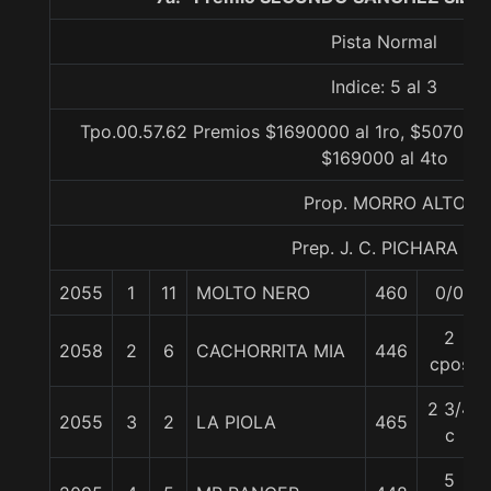
Pista Normal
Indice: 5 al 3
Tpo.00.57.62 Premios $1690000 al 1ro, $507000 
$169000 al 4to
Prop. MORRO ALTO
Prep. J. C. PICHARA J.
2055
1
11
MOLTO NERO
460
0/0
2
2058
2
6
CACHORRITA MIA
446
cpos
2 3/4
2055
3
2
LA PIOLA
465
c
5