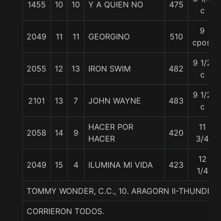
1455
10
10
Y A QUIEN NO
475
c
9
2049
11
11
GEORGINO
510
cpos.
9 1/2
2055
12
13
IRON SWIM
482
c
9 1/2
2101
13
7
JOHN WAYNE
483
c
HACER POR
11
2058
14
9
420
HACER
3/4
12
2049
15
4
ILUMINA MI VIDA
423
1/4
TOMMY WONDER, C.C., 10. ARAGORN II-THUNDER
CORRIERON TODOS.