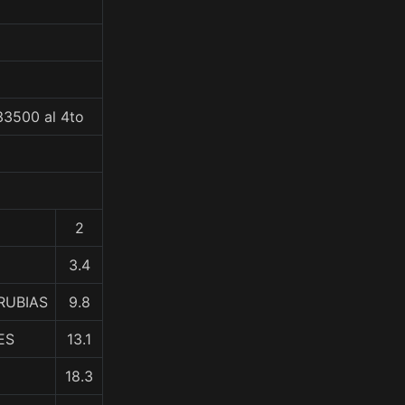
33500 al 4to
2
3.4
RUBIAS
9.8
ES
13.1
18.3