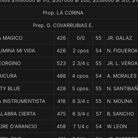
mios $1690000 al 1ro, $507000 al 2do, $338000 al 3ro, $1
Prop. LA CORINA
Prep. G. COVARRUBIAS E.
A MAGICO
426
0/0
55
JR. GALAZ
LUMINA MI VIDA
426
2 cpos
54
N. FIGUEROA
EORGINO
523
2 3/4 c
55
JR. L. VERG
AICURA
488
4 cpos.
54
A. MORALES
ITY BLUE
428
5 cpos.
55
N. SANTIBA
A INSTRUMENTISTA
418
6 3/4 c
55
N. MOLINA
ALABRA CIERTA
475
6 3/4 c
57
B. SANCHO
IORE D'ARANCIO
458
7 1/4 c
54
W. LEON