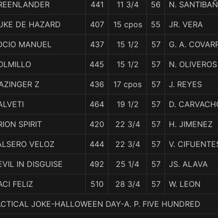
REENLANDER
441
11 3/4
56
N. SANTIBA
UKE DE HAZARD
407
15 cpos
55
JR. VERA
OCIO MANUEL
437
15 1/2
57
G. A. COVAR
OLMILLO
445
15 1/2
57
N. OLIVEROS
AZINGER Z
436
17 cpos
57
J. REYES
ALVETI
464
19 1/2
57
D. CARVACH
RION SPIRIT
420
22 3/4
57
H. JIMENEZ
ALSERO VELOZ
444
22 3/4
57
V. CIFUENTE
EVIL IN DISGUISE
492
25 1/4
57
JS. ALAVA
CI FELIZ
510
28 3/4
57
W. LEON
PRACTICAL JOKE-HALLOWEEN DAY-A. P. FIVE HUNDRED