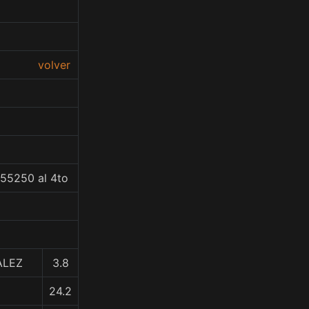
volver
455250 al 4to
ALEZ
3.8
24.2