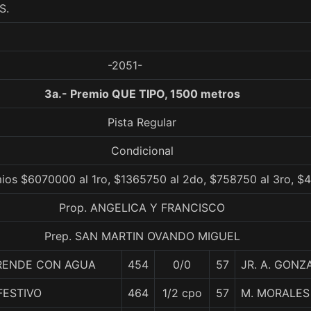
S.
-2051-
3a.- Premio QUE TIPO, 1500 metros
Pista Regular
Condicional
ios $6070000 al 1ro, $1365750 al 2do, $758750 al 3ro, $
Prop. ANGELICA Y FRANCISCO
Prep. SAN MARTIN OVANDO MIGUEL
RENDE CON AGUA
454
0/0
57
JR. A. GONZ
FESTIVO
464
1/2 cpo
57
M. MORALES