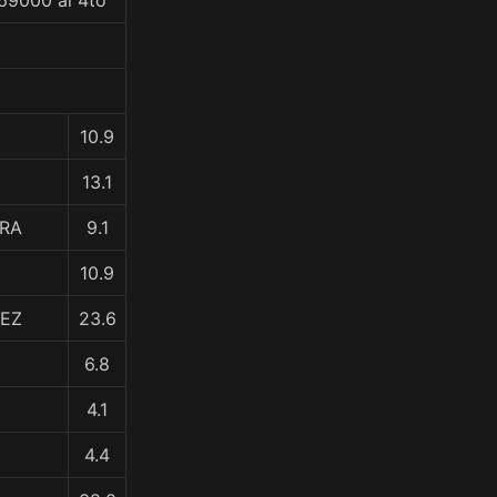
69000 al 4to
10.9
13.1
ARA
9.1
10.9
ÑEZ
23.6
6.8
4.1
4.4