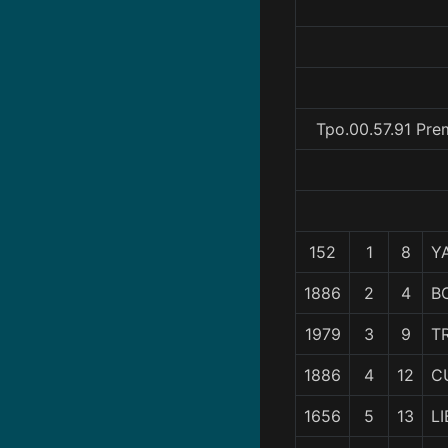
Tpo.00.57.91 Pre
152
1
8
Y
1886
2
4
B
1979
3
9
T
1886
4
12
C
1656
5
13
L