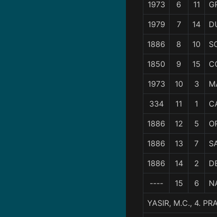
1973
6
11
G
1979
7
14
D
1886
8
10
S
1850
9
15
C
1973
10
3
M
334
11
1
C
1886
12
5
O
1886
13
7
S
1886
14
2
D
----
15
6
NA
YASIR, M.C., 4. 