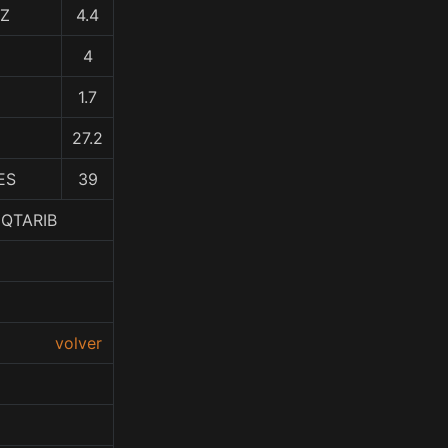
EZ
4.4
4
1.7
27.2
ES
39
UQTARIB
volver