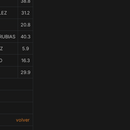
38.8
LEZ
31.2
20.8
RUBIAS
40.3
EZ
5.9
O
16.3
29.9
volver