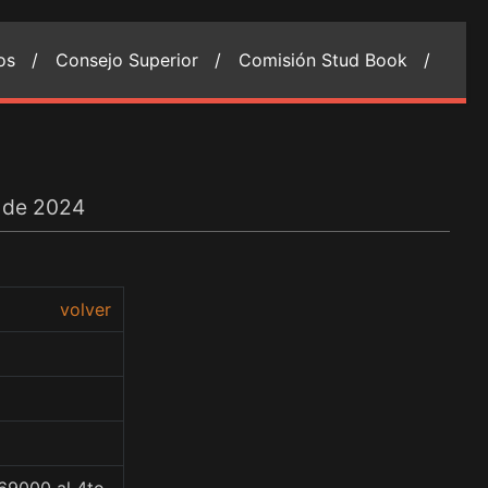
ios /
Consejo Superior /
Comisión Stud Book /
 de 2024
volver