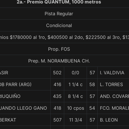
2a.- Premio QUANTUM, 1000 metros
Pista Regular
Condicional
mios $1780000 al 1ro, $400500 al 2do, $222500 al 3ro, $1
Prop. FOS
Prep. M. NORAMBUENA CH.
ASIR
502
0/0
57
I. VALDIVIA
OB PARR (ARG)
416
1 1/4 c
58
L. TORRES
RIUQUIÑO
435
8 1/4 c
57
AND. COVAR
UANDO LLEGO GANO
418
10 cpos
54
FCO. MORAL
IBERKAT
507
11 3/4
57
B. LEON