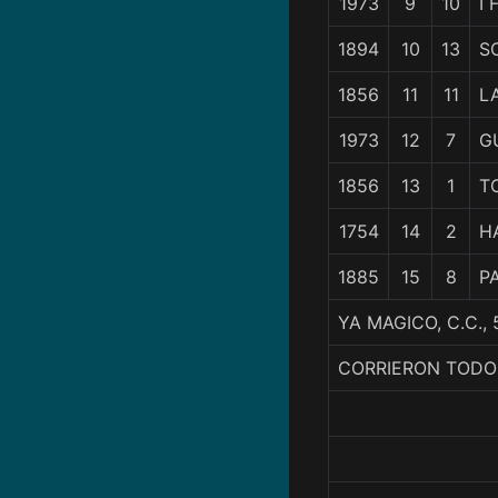
1973
9
10
I 
1894
10
13
S
1856
11
11
L
1973
12
7
G
1856
13
1
T
1754
14
2
H
1885
15
8
P
YA MAGICO, C.C.
CORRIERON TODO