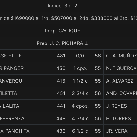
Indice: 3 al 2
mios $1690000 al 1ro, $507000 al 2do, $338000 al 3ro, $1
Prop. CACIQUE
Prep. J. C. PICHARA J.
ASE ELITE
481
0/0
56
C. A. MUÑOZ
R RANGER
450
1 cpo.
55
N. FIGUEROA
ANVERQUI
413
1 1/2 c
55
A. ALVAREZ
TILETTA
451
2 3/4 c
56
AND. COVAR
A LALITA
441
4 cpos.
55
J. REYES
IFFERENZA
448
4 3/4 c
56
E. TORRES
IA PANCHITA
433
6 1/2 c
55
JR. VERA