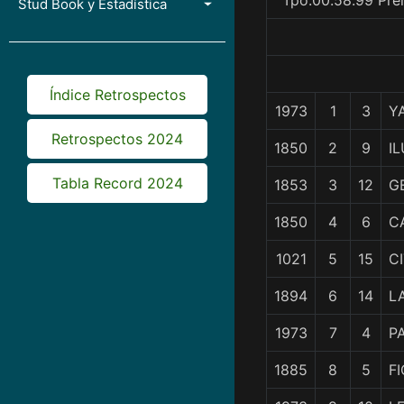
Tpo.00.58.99 Pre
Stud Book y Estadística
Índice Retrospectos
1973
1
3
Y
Retrospectos 2024
1850
2
9
I
Tabla Record 2024
1853
3
12
G
1850
4
6
C
1021
5
15
C
1894
6
14
L
1973
7
4
P
1885
8
5
F