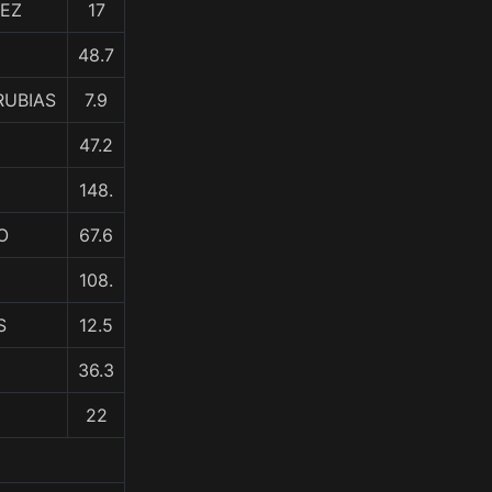
ÑEZ
17
48.7
RUBIAS
7.9
47.2
148.
O
67.6
108.
S
12.5
36.3
22