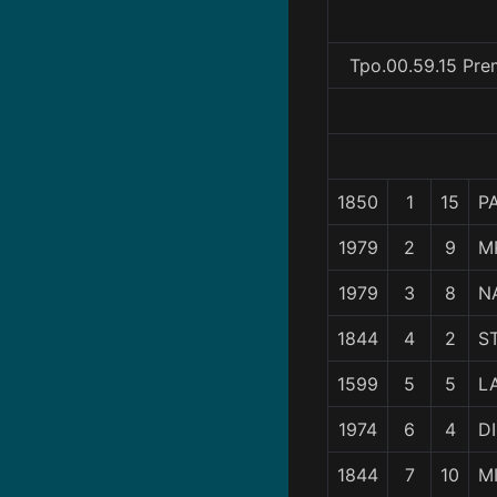
Tpo.00.59.15 Pre
1850
1
15
P
1979
2
9
M
1979
3
8
N
1844
4
2
S
1599
5
5
L
1974
6
4
D
1844
7
10
M