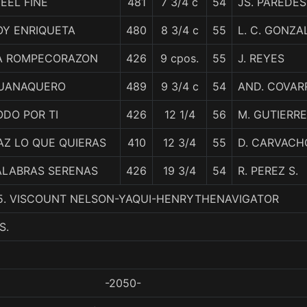
FEEL FINE
481
7 3/4 c
54
JS. PAREDES
OY ENRIQUETA
480
8 3/4 c
55
L. C. GONZA
A ROMPECORAZON
426
9 cpos.
55
J. REYES
UANAQUERO
489
9 3/4 c
54
AND. COVAR
ODO POR TI
426
12 1/4
56
M. GUTIERR
AZ LO QUE QUIERAS
410
12 3/4
55
D. CARVACH
ALABRAS SERENAS
426
19 3/4
54
R. PEREZ S.
, 5. VISCOUNT NELSON-YAQUI-HENRYTHENAVIGATOR
S.
-2050-