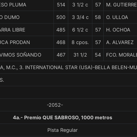
ESO PLUMA
514
3 1/2 c
57
M. GUTIERR
IO DUMO
500
3 3/4 c
58
O. ULLOA
ARRA LIBRE
485
6 1/2 c
57
H. OCHOA
UCA PRODAN
468
8 cpos.
57
A. ALVAREZ
IVIMOS SOÑANDO
467
31 1/2
54
FCO. MORAL
, M.C., 3. INTERNATIONAL STAR (USA)-BELLA BELEN-M
S.
-2052-
4a.- Premio QUE SABROSO, 1000 metros
Pista Regular