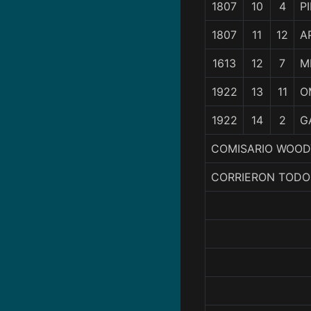
1807
10
4
P
1807
11
12
A
1613
12
7
M
1922
13
11
O
1922
14
2
G
COMISARIO WOODY
CORRIERON TODO