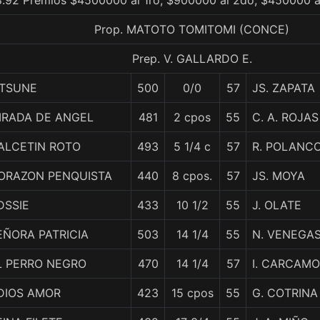
.92 Premios $4500000 al 1ro, $900000 al 2do, $450000 a
Prop. MATOTO TOMITOMI (CONCE)
Prep. V. GALLARDO E.
ITSUNE
500
0/0
57
JS. ZAPATA
IRADA DE ANGEL
481
2 cpos
55
C. A. ROJAS
ALCETIN ROTO
493
5 1/4 c
57
R. POLANC
ORAZON PENQUISTA
440
8 cpos.
57
JS. MOYA
DSSIE
433
10 1/2
55
J. OLATE
EÑORA PATRICIA
503
14 1/4
55
N. VENEGA
L PERRO NEGRO
470
14 1/4
57
I. CARCAMO
DIOS AMOR
423
15 cpos
55
G. COTRINA