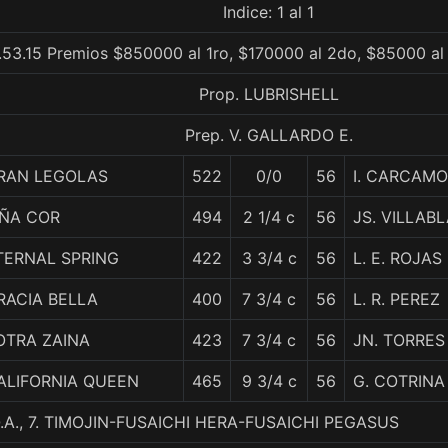
Indice: 1 al 1
.53.15 Premios $850000 al 1ro, $170000 al 2do, $85000 al
Prop. LUBRISHELL
Prep. V. GALLARDO E.
RAN LEGOLAS
522
0/0
56
I. CARCAMO
IÑA COR
494
2 1/4 c
56
JS. VILLAB
TERNAL SPRING
422
3 3/4 c
56
L. E. ROJAS
RACIA BELLA
400
7 3/4 c
56
L. R. PEREZ
OTRA ZAINA
423
7 3/4 c
56
JN. TORRES
ALIFORNIA QUEEN
465
9 3/4 c
56
G. COTRINA
A., 7. TIMOJIN-FUSAICHI HERA-FUSAICHI PEGASUS