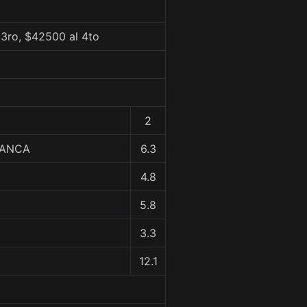
 3ro, $42500 al 4to
2
LANCA
6.3
4.8
5.8
3.3
12.1