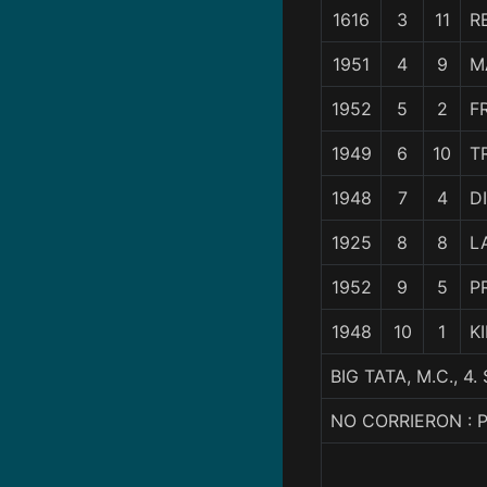
1616
3
11
R
1951
4
9
M
1952
5
2
F
1949
6
10
T
1948
7
4
D
1925
8
8
L
1952
9
5
P
1948
10
1
K
BIG TATA, M.C., 4
NO CORRIERON : 