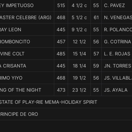
EY IMPETUOSO
515
4 1/2 c
55
C. PAVEZ
ASTER CELEBRE (ARG)
468
5 1/2 c
61
N. VENEGA
RAY LEON
445
9 1/2 c
55
R. POLANC
ROMBONCITO
457
12 1/2
56
G. COTRINA
IVINE COLT
485
15 1/4
57
L. E. ROJAS
A CRISANTA
445
18 1/4
59
JN. TORRES
RIMO YIYO
468
19 1/2
56
JS. VILLAB
ING OF THE NIGHT
473
23 1/2
55
JS. AYALA
. STATE OF PLAY-RIE MEMA-HOLIDAY SPIRIT
PRINCIPE DE ORO