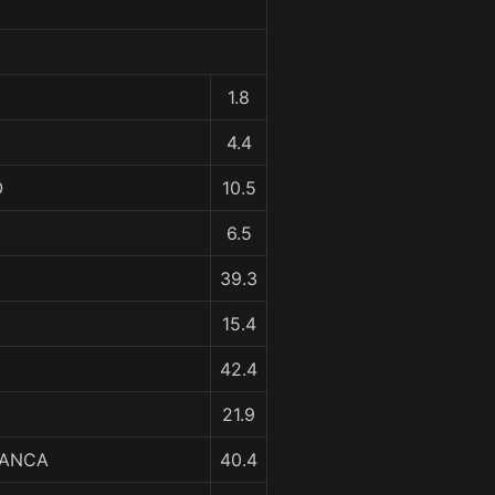
1.8
4.4
O
10.5
6.5
39.3
15.4
42.4
21.9
LANCA
40.4