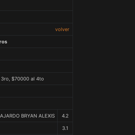
volver
ros
 3ro, $70000 al 4to
AJARDO BRYAN ALEXIS
4.2
3.1