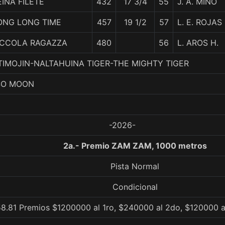
EINA FILETE
432
17 3/4
55
J. A. MIÑO
ONG LONG TIME
457
19 1/2
57
L. E. ROJAS
ICCOLA RAGAZZA
480
56
L. AROS H.
. TIMOJIN-NALTAHUINA TIGER-THE MIGHTY TIGER
 SO MOON
-2026-
2a.- Premio ZAM ZAM, 1000 metros
Pista Normal
Condicional
8.81 Premios $1200000 al 1ro, $240000 al 2do, $120000 a