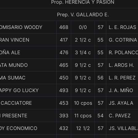
Prop. HERENCIA Y PASION
Prep. V. GALLARDO E.
OMISARIO WOODY
468
0/0
57
L. E. ROJAS
RAN VINCEN
417
2 1/2 c
55
G. COTRINA
OÑA ALE
476
3 1/4 c
55
R. POLANC
ATA MUNDO
465
9 1/2 c
57
L. AROS H.
MA SUMAC
450
9 1/2 c
56
L. R. PEREZ
APPY GO LUCKY
493
9 1/2 c
57
J. A. MIÑO
L CACCIATORE
453
10 cpos
57
JS. AYALA
I PRESENTE
393
11 cpos
54
C. PAVEZ
OY ECONOMICO
432
12 1/2
57
JS. VILLAB