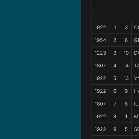
1922
1
3
C
1954
2
6
G
1223
3
10
D
1807
4
14
T
1922
5
13
Y
1922
6
9
H
1807
7
8
I
1922
8
1
M
1922
9
5
S