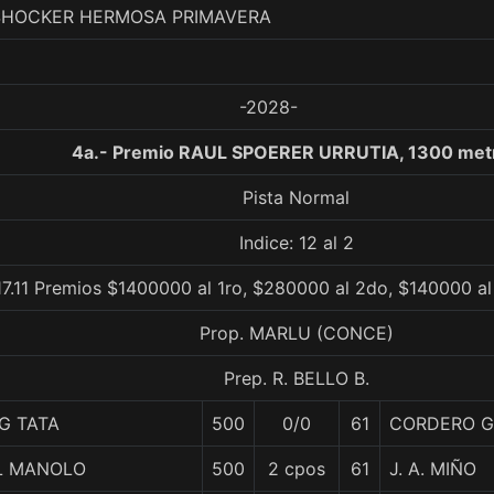
 SHOCKER HERMOSA PRIMAVERA
-2028-
4a.- Premio RAUL SPOERER URRUTIA, 1300 met
Pista Normal
Indice: 12 al 2
17.11 Premios $1400000 al 1ro, $280000 al 2do, $140000 al
Prop. MARLU (CONCE)
Prep. R. BELLO B.
IG TATA
500
0/0
61
CORDERO G
L MANOLO
500
2 cpos
61
J. A. MIÑO