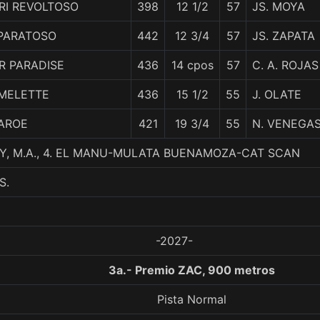
IRI REVOLTOSO
398
12 1/2
57
JS. MOYA
PARATOSO
442
12 3/4
57
JS. ZAPATA
R PARADISE
436
14 cpos
57
C. A. ROJAS
MELETTE
436
15 1/2
55
J. OLATE
AROE
421
19 3/4
55
N. VENEGA
, M.A., 4. EL MANU-MULATA BUENAMOZA-CAT SCAN
S.
-2027-
3a.- Premio ZAC, 900 metros
Pista Normal