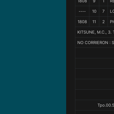
1808
9
1
R
----
10
7
L
1808
11
2
P
KITSUNE, M.C., 3
NO CORRIERON :
Tpo.00.5