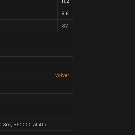
11.2
8.8
82
volver
l 3ro, $60000 al 4to