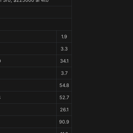
l 3ro, $225000 al 4to
1.9
3.3
O
34.1
3.7
54.8
S
52.7
26.1
90.9