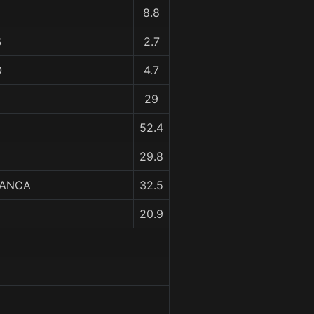
8.8
S
2.7
O
4.7
29
52.4
29.8
LANCA
32.5
20.9