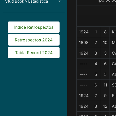
Tpo.00.58
Stud Book y Estadística
Índice Retrospectos
1924
1
8
K
Retrospectos 2024
1808
2
10
M
Tabla Record 2024
1924
3
3
C
----
4
6
C
----
5
5
A
----
6
11
S
1924
7
9
E
1924
8
12
A