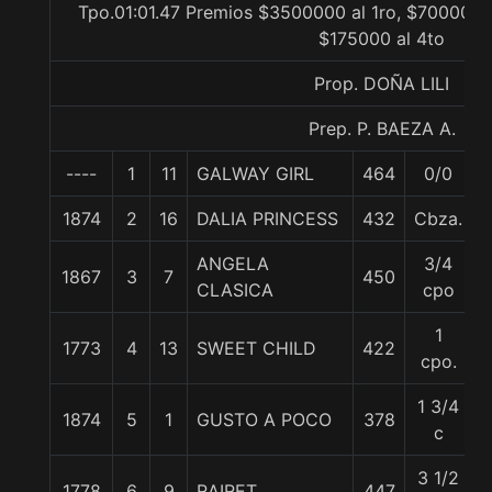
Tpo.01:01.47 Premios $3500000 al 1ro, $700000 a
$175000 al 4to
Prop. DOÑA LILI
Prep. P. BAEZA A.
----
1
11
GALWAY GIRL
464
0/0
1874
2
16
DALIA PRINCESS
432
Cbza.
ANGELA
3/4
1867
3
7
450
CLASICA
cpo
1
1773
4
13
SWEET CHILD
422
cpo.
1 3/4
1874
5
1
GUSTO A POCO
378
c
3 1/2
1778
6
9
RAIRET
447