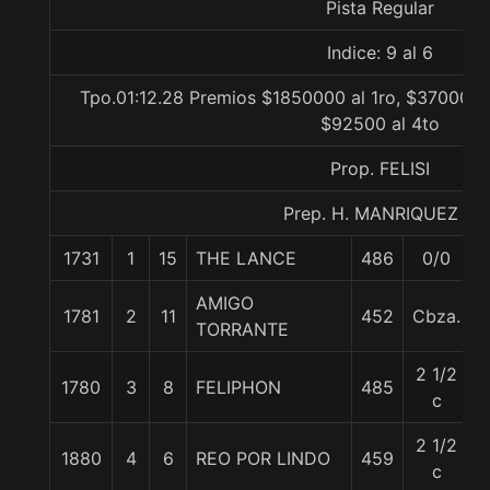
Pista Regular
Indice: 9 al 6
Tpo.01:12.28 Premios $1850000 al 1ro, $370000 a
$92500 al 4to
Prop. FELISI
Prep. H. MANRIQUEZ F.
1731
1
15
THE LANCE
486
0/0
AMIGO
1781
2
11
452
Cbza.
TORRANTE
2 1/2
1780
3
8
FELIPHON
485
c
2 1/2
1880
4
6
REO POR LINDO
459
c