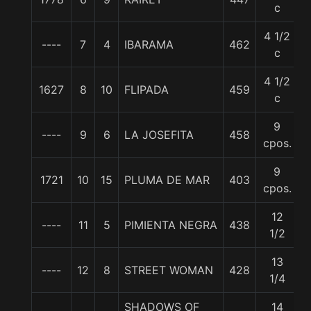
c
4 1/2
----
7
4
IBARAMA
462
5
c
4 1/2
1627
8
10
FLIPADA
459
c
9
----
9
6
LA JOSEFITA
458
cpos.
9
1721
10
15
PLUMA DE MAR
403
cpos.
12
----
11
5
PIMIENTA NEGRA
438
1/2
13
----
12
8
STREET WOMAN
428
5
1/4
SHADOWS OF
14