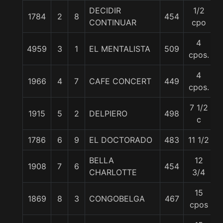
DECIDIR
1/2
1784
2
8
454
CONTINUAR
cpo
4
4959
3
1
EL MENTALISTA
509
cpos.
4
1966
4
7
CAFE CONCERT
449
cpos.
7 1/2
1915
5
2
DELPIERO
498
c
1786
6
9
EL DOCTORADO
483
11 1/2
BELLA
12
1908
7
6
454
CHARLOTTE
3/4
15
1869
8
3
CONGOBELGA
467
cpos