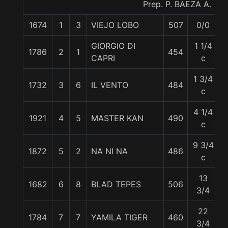
Prep. P. BAEZA A.
1674
1
3
VIEJO LOBO
507
0/0
GIORGIO DI
1 1/4
1786
2
1
454
CAPRI
c
1 3/4
1732
3
6
IL VENTO
484
c
4 1/4
1921
4
5
MASTER KAN
490
5
c
9 3/4
1872
5
2
NA NI NA
486
c
13
1682
6
8
BLAD TEPES
506
3/4
22
1784
7
7
YAMILA TIGER
460
3/4