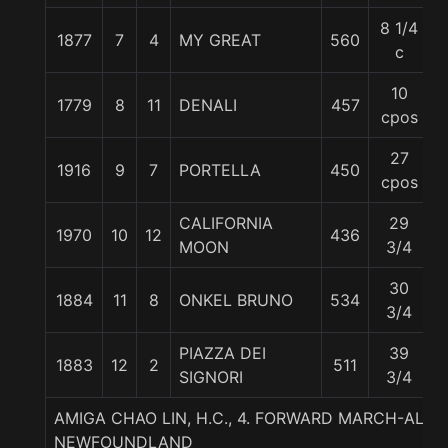
8 1/4
1877
7
4
MY GREAT
560
c
10
1779
8
11
DENALI
457
cpos
27
1916
9
7
PORTELLA
450
cpos
CALIFORNIA
29
1970
10
12
436
MOON
3/4
30
1884
11
8
ONKEL BRUNO
534
3/4
PIAZZA DEI
39
1883
12
2
511
SIGNORI
3/4
AMIGA CHAO LIN, H.C., 4. FORWARD MARCH-ALW
NEWFOUNDLAND