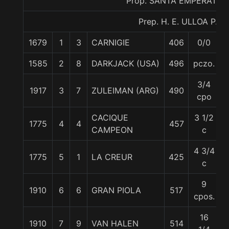
Prop. SANTA EMPERATRIZ
Prep. H. E. ULLOA P.
1679
1
3
CARNIGIE
406
0/0
5
1585
2
8
DARKJACK (USA)
496
pczo.
3/4
1917
3
7
ZULEIMAN (ARG)
490
cpo
CACIQUE
3 1/2
1775
4
4
457
CAMPEON
c
4 3/4
1775
5
1
LA CREUR
425
c
9
1910
6
6
GRAN PIOLA
517
cpos.
16
1910
7
9
VAN HALEN
514