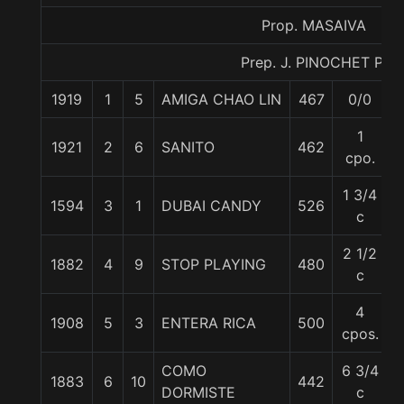
Prop. MASAIVA
Prep. J. PINOCHET P.
1919
1
5
AMIGA CHAO LIN
467
0/0
1
1921
2
6
SANITO
462
cpo.
1 3/4
1594
3
1
DUBAI CANDY
526
c
2 1/2
1882
4
9
STOP PLAYING
480
c
4
1908
5
3
ENTERA RICA
500
cpos.
COMO
6 3/4
1883
6
10
442
DORMISTE
c