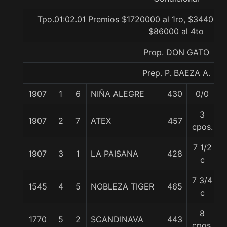
Tpo.01:02.01 Premios $1720000 al 1ro, $344000 a
$86000 al 4to
Prop. DON GATO
Prep. P. BAEZA A.
1907
1
6
NIÑA ALEGRE
430
0/0
3
1907
2
7
ATEX
457
5
cpos.
7 1/2
1907
3
1
LA PAISANA
428
c
7 3/4
1545
4
5
NOBLEZA TIGER
465
c
8
1770
5
2
SCANDINAVA
443
cpos.