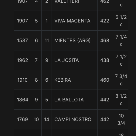
1907
4
2
VALLTTERI
462
c
6 1/2
1907
5
1
VIVA MAGENTA
422
c
7 1/4
1537
6
11
MIENTES (ARG)
468
c
7 1/2
1962
7
9
LA JOSITA
438
c
7 3/4
1910
8
6
KEBIRA
460
c
8 1/2
1864
9
5
LA BALLOTA
442
c
10
1769
10
14
CAMPI NOSTRO
442
5
3/4
18