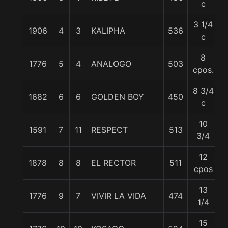
c
3 1/4
1906
4
3
KALIPHA
536
c
8
1776
5
4
ANALOGO
503
cpos.
8 3/4
1682
6
6
GOLDEN BOY
450
c
10
1591
7
11
RESPECT
513
5
3/4
12
1878
8
8
EL RECTOR
511
cpos
13
1776
9
7
VIVIR LA VIDA
474
1/4
15