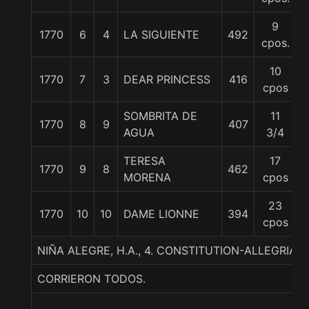
9
1770
6
4
LA SIGUIENTE
492
cpos.
10
1770
7
3
DEAR PRINCESS
416
cpos
SOMBRITA DE
11
1770
8
9
407
AGUA
3/4
TERESA
17
1770
9
8
462
MORENA
cpos
23
1770
10
10
DAME LIONNE
394
cpos
NIÑA ALEGRE, H.A., 4. CONSTITUTION-ALLEGRIA-
CORRIERON TODOS.