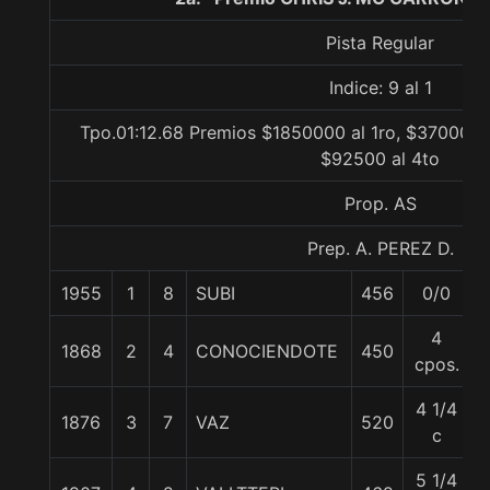
Pista Regular
Indice: 9 al 1
Tpo.01:12.68 Premios $1850000 al 1ro, $370000 a
$92500 al 4to
Prop. AS
Prep. A. PEREZ D.
1955
1
8
SUBI
456
0/0
4
1868
2
4
CONOCIENDOTE
450
cpos.
4 1/4
1876
3
7
VAZ
520
c
5 1/4