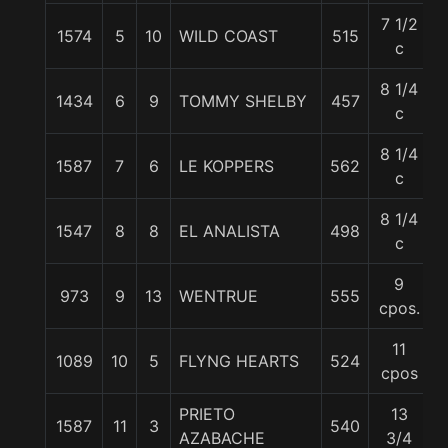
7 1/2
1574
5
10
WILD COAST
515
c
8 1/4
1434
6
9
TOMMY SHELBY
457
c
8 1/4
1587
7
6
LE KOPPERS
562
5
c
8 1/4
1547
8
8
EL ANALISTA
498
c
9
973
9
13
WENTRUE
555
cpos.
11
1089
10
5
FLYNG HEARTS
524
cpos
PRIETO
13
1587
11
3
540
AZABACHE
3/4