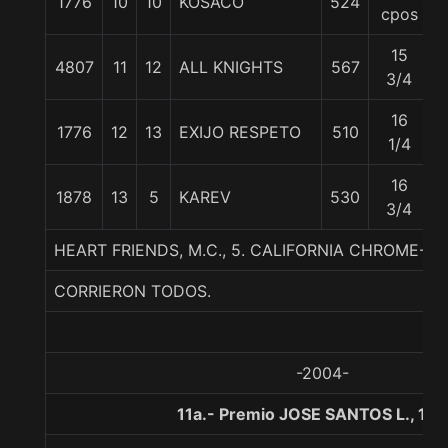
1776
10
10
KOSACO
524
5
cpos
15
4807
11
12
ALL KNIGHTS
567
5
3/4
16
1776
12
13
EXIJO RESPETO
510
1/4
16
1878
13
5
KAREV
530
3/4
HEART FRIENDS, M.C., 5. CALIFORNIA CHROME-AR
CORRIERON TODOS.
-2004-
11a.- Premio JOSE SANTOS L., 12