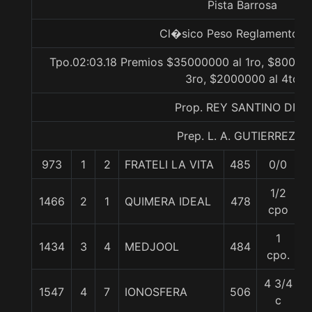
Pista Barrosa
Cl�sico Peso Reglamento Gr
Tpo.02:03.18 Premios $35000000 al 1ro, $80000
3ro, $2000000 al 4to
Prop. REY SANTINO DIEZ
Prep. L. A. GUTIERREZ P.
973
1
2
FRATELI LA VITA
485
0/0
1/2
1466
2
1
QUIMERA IDEAL
478
cpo
1
1434
3
4
MEDJOOL
484
cpo.
4 3/4
1547
4
7
IONOSFERA
506
c