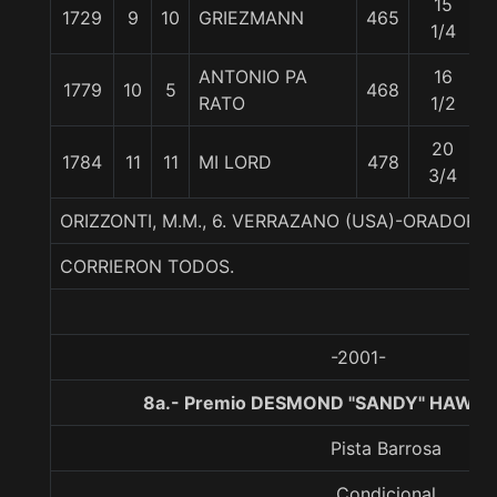
15
1729
9
10
GRIEZMANN
465
1/4
ANTONIO PA
16
1779
10
5
468
RATO
1/2
20
1784
11
11
MI LORD
478
3/4
ORIZZONTI, M.M., 6. VERRAZANO (USA)-ORADO
CORRIERON TODOS.
-2001-
8a.- Premio DESMOND "SANDY" HAWLEY
Pista Barrosa
Condicional