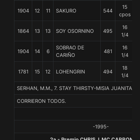
15
1904
12
11
SAKURO
544
cpos
16
1864
13
13
SOY OSORNINO
495
1/4
SOBRAO DE
16
1904
14
6
481
CARIÑO
1/4
18
1781
15
12
LOHENGRIN
494
5
1/4
SERHAN, M.M., 7. STAY THIRSTY-MISIA JUANITA
CORRIERON TODOS.
-1995-
2a.- Premio CHRIS J. MC CARRON, 