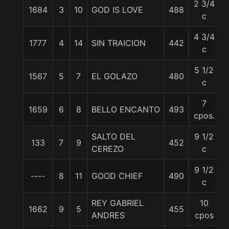
2 3/4
1684
3
10
GOD IS LOVE
488
c
4 3/4
1777
4
14
SIN TRAICION
442
c
5 1/2
1567
5
7
EL GOLAZO
480
5
c
7
1659
6
8
BELLO ENCANTO
493
cpos.
SALTO DEL
9 1/2
133
7
9
452
5
CEREZO
c
9 1/2
----
8
11
GOOD CHIEF
490
c
REY GABRIEL
10
1662
9
5
455
ANDRES
cpos