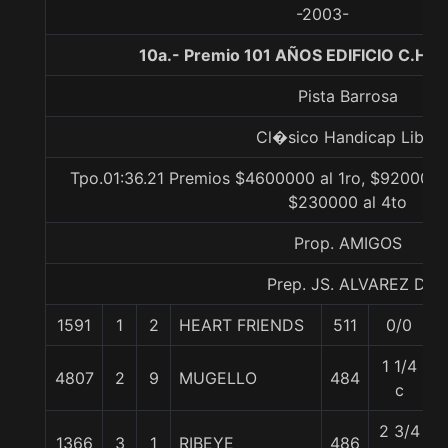
-2003-
10a.- Premio 101 AÑOS EDIFICIO C.H.S.
Pista Barrosa
Cl�sico Handicap Libre
Tpo.01:36.21 Premios $4600000 al 1ro, $920000 
$230000 al 4to
Prop. AMIGOS
Prep. JS. ALVAREZ D.
1591
1
2
HEART FRIENDS
511
0/0
1 1/4
4807
2
9
MUGELLO
484
c
2 3/4
1366
3
1
RIBEYE
486