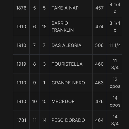
8 1/4
1876
5
5
TAKE A NAP
457
c
BARRIO
8 1/4
1910
6
15
474
FRANKLIN
c
1910
7
7
DAS ALEGRIA
506
11 1/4
5
11
1919
8
3
TOURISTELLA
460
3/4
12
1910
9
1
GRANDE NERO
463
cpos
14
1910
10
10
MECEDOR
476
cpos
14
1781
11
14
PESO DORADO
464
3/4