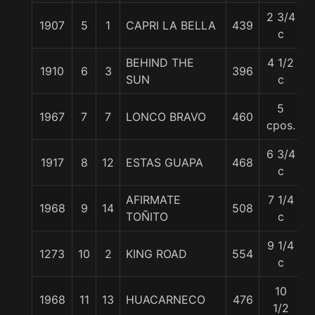
2 3/4
1907
5
1
CAPRI LA BELLA
439
c
BEHIND THE
4 1/2
1910
6
3
396
SUN
c
5
1967
7
7
LONCO BRAVO
460
cpos.
6 3/4
1917
8
12
ESTAS GUAPA
468
c
AFIRMATE
7 1/4
1968
9
14
508
TOÑITO
c
9 1/4
1273
10
2
KING ROAD
554
c
10
1968
11
13
HUACARNECO
476
1/2