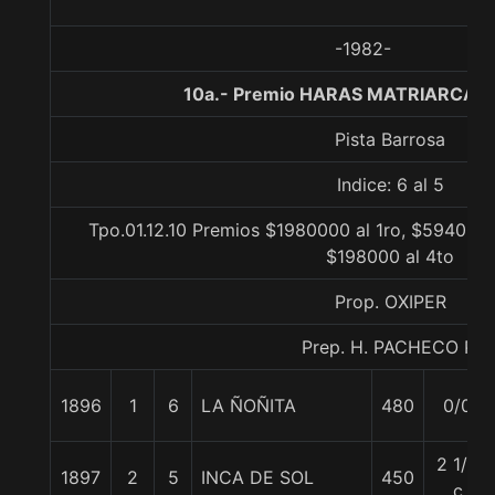
-1982-
10a.- Premio HARAS MATRIARCA, 
Pista Barrosa
Indice: 6 al 5
Tpo.01.12.10 Premios $1980000 al 1ro, $594000 
$198000 al 4to
Prop. OXIPER
Prep. H. PACHECO P.
1896
1
6
LA ÑOÑITA
480
0/0
2 1/2
1897
2
5
INCA DE SOL
450
c