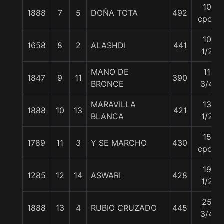
10
1888
7
5
DOÑA TOTA
492
cpos
10
1658
8
2
ALASHDI
441
1/2
MANO DE
11
1847
9
11
390
BRONCE
3/4
MARAVILLA
13
1888
10
13
421
BLANCA
1/2
15
1789
11
3
Y SE MARCHO
430
cpos
19
1285
12
14
ASWARI
428
1/2
25
1888
13
4
RUBIO CRUZADO
445
3/4