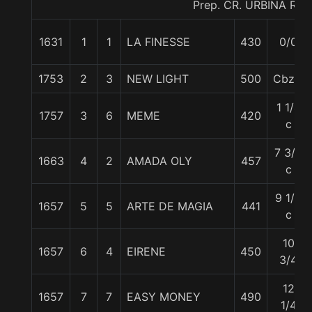
Prep. CR. URBINA R.
1631
1
1
LA FINESSE
430
0/0
1753
2
3
NEW LIGHT
500
Cbza.
1 1/4
1757
3
6
MEME
420
c
7 3/4
1663
4
2
AMADA OLY
457
c
9 1/2
1657
5
5
ARTE DE MAGIA
441
c
10
1657
6
4
EIRENE
450
3/4
12
1657
7
7
EASY MONEY
490
1/4