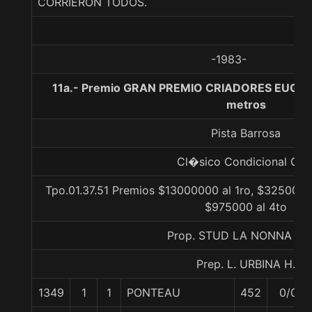
CORRIERON TODOS.
-1983-
11a.- Premio GRAN PREMIO CRIADORES EUGEN
metros
Pista Barrosa
Cl�sico Condicional Gr. 
Tpo.01.37.51 Premios $13000000 al 1ro, $3250000
$975000 al 4to
Prop. STUD LA NONNA LT
Prep. L. URBINA H.
1349
1
1
PONTEAU
452
0/0