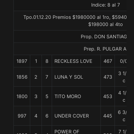
Indice: 8 al 7
Tpo.01.12.20 Premios $1980000 al 1ro, $594000 
$198000 al 4to
Prop. DON SANTIAGO
Prep. R. PULGAR A.
1897
1
8
RECKLESS LOVE
467
0/0
3 1/2
1856
2
7
LUNA Y SOL
473
c
4 1/4
1800
3
5
TITO MORO
453
c
6 3/4
997
4
6
UNDER COVER
445
c
POWER OF
7 1/4