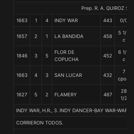
Prep. R. A. QUIROZ S.
1663
1
4
INDY WAR
443
0/0
5 1/4
1657
2
1
LA BANDIDA
458
c
FLOR DE
6 1/4
1846
3
5
452
COPUCHA
c
7
1663
4
3
SAN LUCAR
432
cpos.
28
1627
5
2
FLAMERY
467
1/2
INDY WAR, H.R., 3. INDY DANCER-BAY WAR-WAR
CORRIERON TODOS.