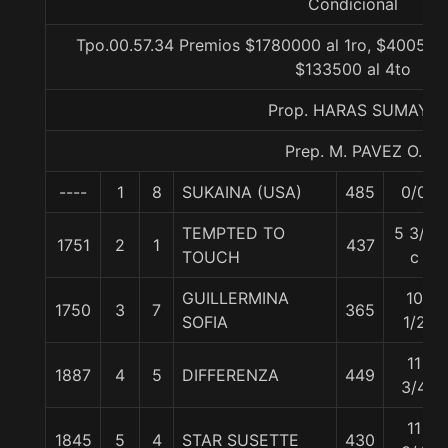
Condicional
Tpo.00.57.34 Premios $1780000 al 1ro, $400500 
$133500 al 4to
Prop. HARAS SUMAYA
Prep. M. PAVEZ O.
----
1
8
SUKAINA (USA)
485
0/0
TEMPTED TO
5 3/4
1751
2
1
437
TOUCH
c
GUILLERMINA
10
1750
3
7
365
SOFIA
1/2
11
1887
4
5
DIFFERENZA
449
3/4
11
1845
5
4
STAR SUSETTE
430