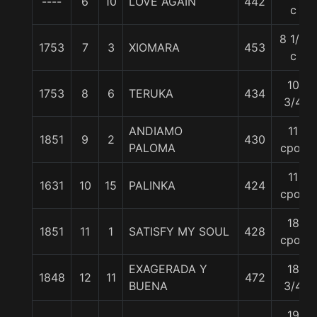
----
6
10
LOVE AGAIN
442
c
8 1/2
1753
7
3
XIOMARA
453
c
10
1753
8
6
TERUKA
434
3/4
ANDIAMO
11
1851
9
2
430
PALOMA
cpos
11
1631
10
15
PALINKA
424
cpos
18
1851
11
1
SATISFY MY SOUL
428
cpos
EXAGERADA Y
18
1848
12
11
472
BUENA
3/4
19