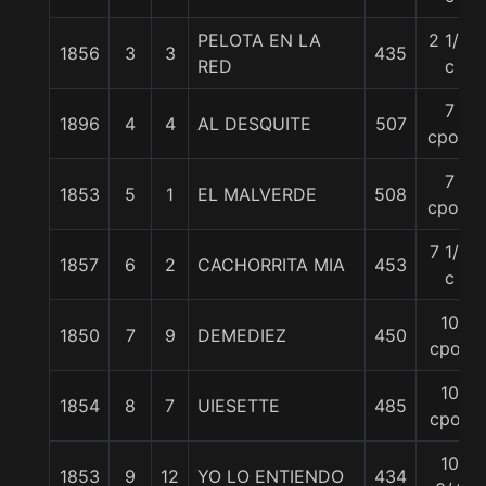
PELOTA EN LA
2 1/2
1856
3
3
435
RED
c
7
1896
4
4
AL DESQUITE
507
cpos.
7
1853
5
1
EL MALVERDE
508
cpos.
7 1/2
1857
6
2
CACHORRITA MIA
453
c
10
1850
7
9
DEMEDIEZ
450
cpos
10
1854
8
7
UIESETTE
485
cpos
10
1853
9
12
YO LO ENTIENDO
434