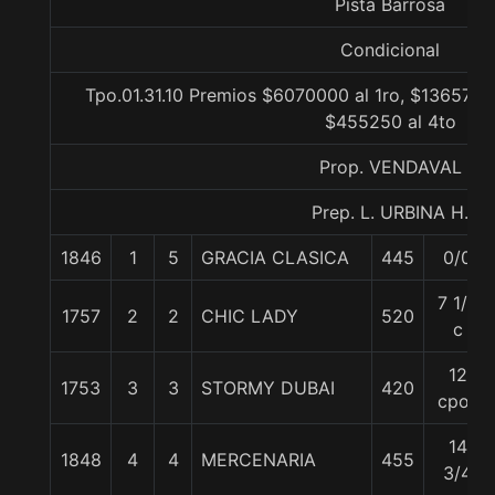
Pista Barrosa
Condicional
Tpo.01.31.10 Premios $6070000 al 1ro, $1365750 
$455250 al 4to
Prop. VENDAVAL
Prep. L. URBINA H.
1846
1
5
GRACIA CLASICA
445
0/0
7 1/4
1757
2
2
CHIC LADY
520
c
12
1753
3
3
STORMY DUBAI
420
cpos
14
1848
4
4
MERCENARIA
455
3/4