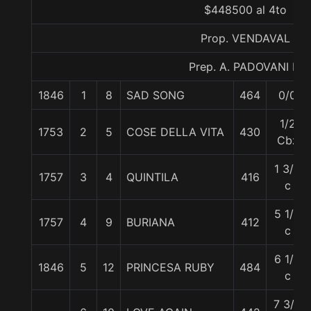
$448500 al 4to
Prop. VENDAVAL
Prep. A. PADOVANI E.
1846
1
8
SAD SONG
464
0/0
1/2
1753
2
5
COSE DELLA VITA
430
Cbz
1 3/4
1757
3
4
QUINTILA
416
c
5 1/2
1757
4
9
BURIANA
412
c
6 1/4
1846
5
12
PRINCESA RUBY
484
c
7 3/4