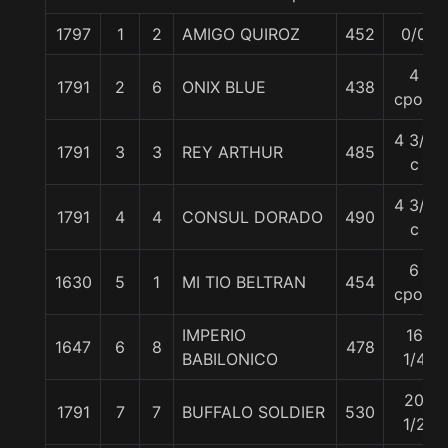
1797
1
2
AMIGO QUIROZ
452
0/0
4
1791
2
6
ONIX BLUE
438
cpos.
4 3/4
1791
3
3
REY ARTHUR
485
c
4 3/4
1791
4
4
CONSUL DORADO
490
c
6
1630
5
1
MI TIO BELTRAN
454
cpos.
IMPERIO
16
1647
6
8
478
BABILONICO
1/4
20
1791
7
7
BUFFALO SOLDIER
530
1/2