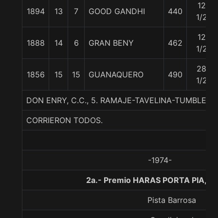
12
1894
13
7
GOOD GANDHI
440
1/2
12
1888
14
6
GRAN BENY
462
1/2
28
1856
15
15
GUANAQUERO
490
1/2
DON ENRY, C.C., 5. RAMAJE-TAVELINA-TUMBLEB
CORRIERON TODOS.
-1974-
2a.- Premio HARAS PORTA PIA, 1
Pista Barrosa