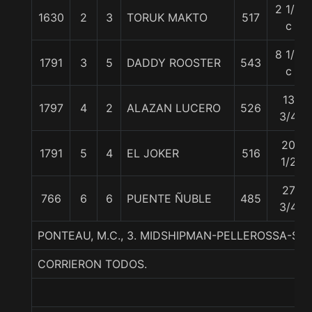
2 1/4
1630
2
3
TORUK MAKTO
517
c
8 1/2
1791
3
5
DADDY ROOSTER
543
c
13
1797
4
2
ALAZAN LUCERO
526
3/4
20
1791
5
4
EL JOKER
516
1/2
27
766
6
6
PUENTE ÑUBLE
485
3/4
PONTEAU, M.C., 3. MIDSHIPMAN-PELLEROSSA-ST
CORRIERON TODOS.