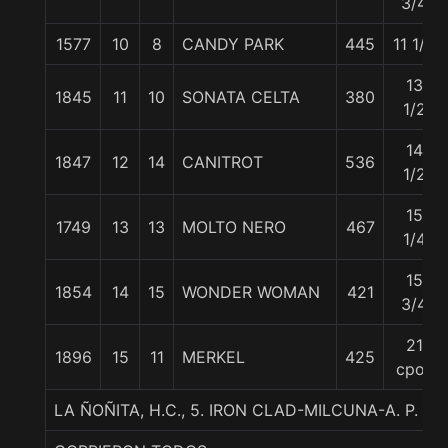
3/4
1577
10
8
CANDY PARK
445
11 1/2
13
1845
11
10
SONATA CELTA
380
1/2
14
1847
12
14
CANITROT
536
1/2
15
1749
13
13
MOLTO NERO
467
1/4
15
1854
14
15
WONDER WOMAN
421
3/4
21
1896
15
11
MERKEL
425
cpos
LA ÑOÑITA, H.C., 5. IRON CLAD-MILCUNA-A. P. F