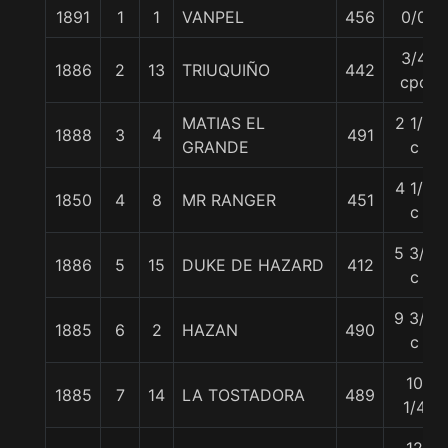
1891
1
1
VANPEL
456
0/0
3/4
1886
2
13
TRIUQUIÑO
442
cpo
MATIAS EL
2 1/2
1888
3
4
491
GRANDE
c
4 1/4
1850
4
8
MR RANGER
451
c
5 3/4
1886
5
15
DUKE DE HAZARD
412
c
9 3/4
1885
6
2
HAZAN
490
c
10
1885
7
14
LA TOSTADORA
489
1/4