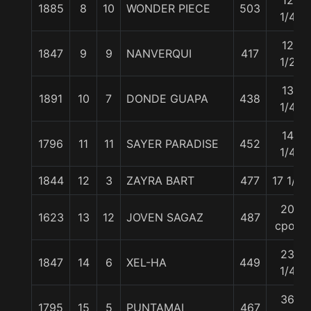
12
1885
8
10
WONDER PIECE
503
1/4
12
1847
9
9
NANVERQUI
417
1/2
13
1891
10
7
DONDE GUAPA
438
1/4
14
1796
11
11
SAYER PARADISE
452
1/4
1844
12
3
ZAYRA BART
477
17 1/2
20
1623
13
12
JOVEN SAGAZ
487
cpos
23
1847
14
6
XEL-HA
449
1/4
36
1795
15
5
PUNTAMAI
467