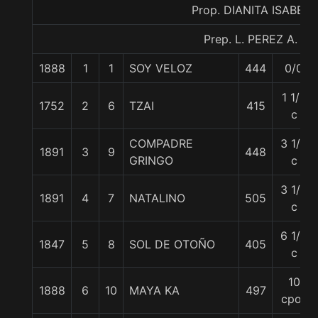
Prop. DIANITA ISABEL
Prep. L. PEREZ A.
1888
1
1
SOY VELOZ
444
0/0
1 1/2
1752
2
6
TZAI
415
c
COMPADRE
3 1/4
1891
3
9
448
GRINGO
c
3 1/4
1891
4
7
NATALINO
505
c
6 1/4
1847
5
8
SOL DE OTOÑO
405
c
10
1888
6
10
MAYA KA
497
cpos