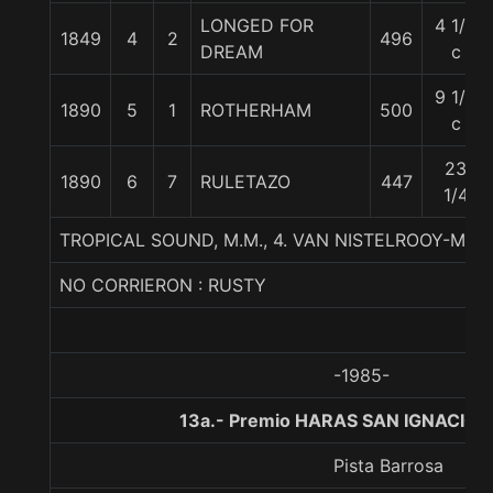
LONGED FOR
4 1/2
1849
4
2
496
DREAM
c
9 1/4
1890
5
1
ROTHERHAM
500
c
23
1890
6
7
RULETAZO
447
1/4
TROPICAL SOUND, M.M., 4. VAN NISTELROOY-MIN
NO CORRIERON : RUSTY
-1985-
13a.- Premio HARAS SAN IGNACIO, 
Pista Barrosa