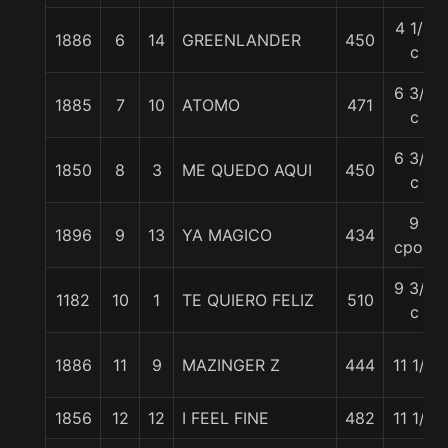
4 1/2
1886
6
14
GREENLANDER
450
c
6 3/4
1885
7
10
ATOMO
471
c
6 3/4
1850
8
3
ME QUEDO AQUI
450
c
9
1896
9
13
YA MAGICO
434
cpos.
9 3/4
1182
10
1
TE QUIERO FELIZ
510
c
1886
11
9
MAZINGER Z
444
11 1/4
1856
12
12
I FEEL FINE
482
11 1/4