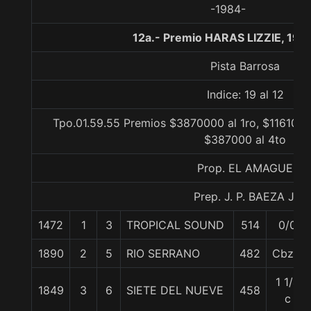
-1984-
12a.- Premio HARAS LIZZIE, 190
Pista Barrosa
Indice: 19 al 12
Tpo.01.59.55 Premios $3870000 al 1ro, $1161000
$387000 al 4to
Prop. EL AMAGUE
Prep. J. P. BAEZA J.
1472
1
3
TROPICAL SOUND
514
0/0
1890
2
5
RIO SERRANO
482
Cbza.
1 1/4
1849
3
6
SIETE DEL NUEVE
458
c