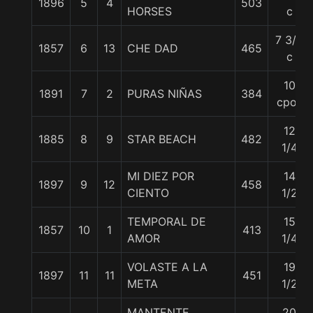
1896
5
4
503
HORSES
c
7 3/4
1857
6
13
CHE DAD
465
c
10
1891
7
2
PURAS NIÑAS
384
cpos
12
1885
8
9
STAR BEACH
482
1/4
MI DIEZ POR
14
1897
9
12
458
CIENTO
1/2
TEMPORAL DE
15
1857
10
1
413
AMOR
1/4
VOLASTE A LA
19
1897
11
11
451
META
1/2
MANTENTE
20