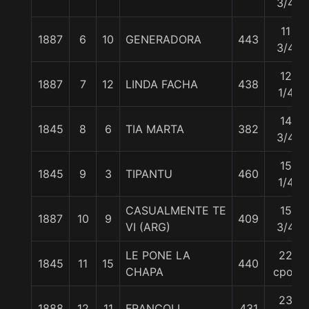
3/4
11
1887
6
10
GENERADORA
443
3/4
12
1887
7
12
LINDA FACHA
438
1/4
14
1845
8
6
TIA MARTA
382
3/4
15
1845
9
3
TIPANTU
460
1/4
CASUALMENTE TE
15
1887
10
9
409
VI (ARG)
3/4
LE PONE LA
22
1845
11
15
440
CHAPA
cpos
23
1888
12
11
FRANCOLI
431