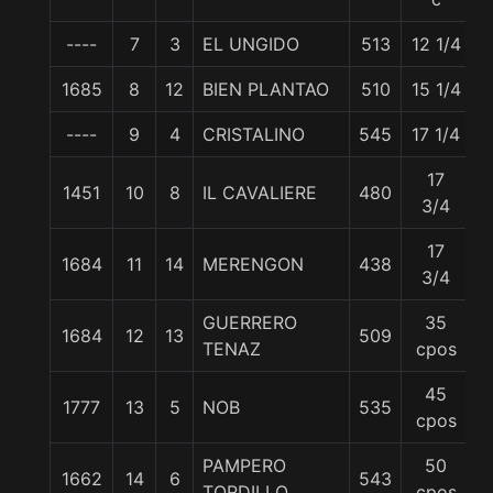
----
7
3
EL UNGIDO
513
12 1/4
5
1685
8
12
BIEN PLANTAO
510
15 1/4
5
----
9
4
CRISTALINO
545
17 1/4
5
17
1451
10
8
IL CAVALIERE
480
5
3/4
17
1684
11
14
MERENGON
438
5
3/4
GUERRERO
35
1684
12
13
509
5
TENAZ
cpos
45
1777
13
5
NOB
535
5
cpos
PAMPERO
50
1662
14
6
543
5
TORDILLO
cpos