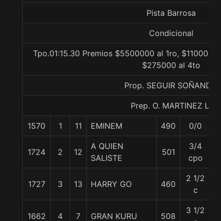
Pista Barrosa
Condicional
Tpo.01:15.30 Premios $5500000 al 1ro, $1100000 
$275000 al 4to
Prop. SEGUIR SOÑANDO
Prep. O. MARTINEZ L.
1570
1
11
EMINEM
490
0/0
5
A QUIEN
3/4
1724
2
12
501
5
SALISTE
cpo
2 1/2
1727
3
13
HARRY GO
460
5
c
3 1/2
1662
4
7
GRAN KURU
508
5