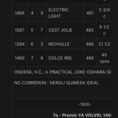
ELECTRIC
5 3/4
1466
4
9
491
6
LIGHT
c
9 1/2
1587
5
7
CEST JOLIE
485
5
c
1394
6
3
RICHVILLE
466
21 1/2
6
45
1466
7
8
DOLCE IRIS
468
5
cpos
ONDERA, H.C., 4. PRACTICAL JOKE-OSHAWA-SCA
NO CORRIERON : NEROLI QUIMERA IDEAL
-1910-
7a.- Premio YA VOLVIO, 1400 