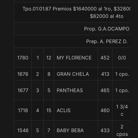
Tpo.01:01.87 Premios $1640000 al 1ro, $328000 a
$82000 al 4to
Prop. G.A.OCAMPO
Prep. A. PEREZ D.
1780
1
12
MY FLORENCE
452
0/0
5
1676
2
8
GRAN CHELA
413
1 cpo.
5
1677
3
5
PANTHEAS
465
1 cpo.
5
1 3/4
1718
4
15
ACLIS
460
5
c
2
1546
5
7
BABY BEBA
433
5
cpos