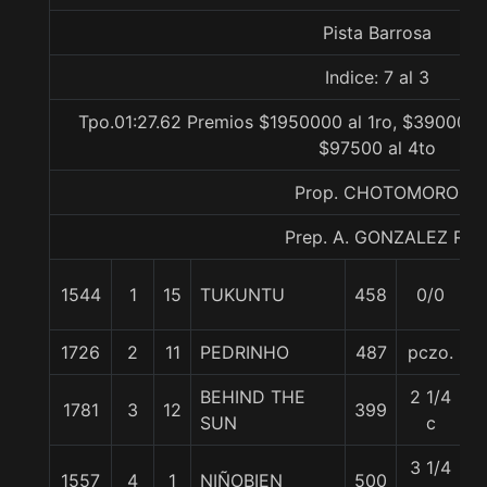
Pista Barrosa
Indice: 7 al 3
Tpo.01:27.62 Premios $1950000 al 1ro, $390000 a
$97500 al 4to
Prop. CHOTOMORO
Prep. A. GONZALEZ R.
1544
1
15
TUKUNTU
458
0/0
5
1726
2
11
PEDRINHO
487
pczo.
5
BEHIND THE
2 1/4
1781
3
12
399
5
SUN
c
3 1/4
1557
4
1
NIÑOBIEN
500
5