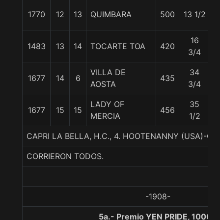
1770
12
13
QUIMBARA
500
13 1/2
5
16
1483
13
14
TOCARTE TOA
420
5
3/4
VILLA DE
34
1677
14
6
435
5
AOSTA
3/4
LADY OF
35
1677
15
15
456
5
MERCIA
1/2
CAPRI LA BELLA, H.C., 4. HOOTENANNY (USA)-C
CORRIERON TODOS.
-1908-
5a.- Premio YEN PRIDE, 1000 