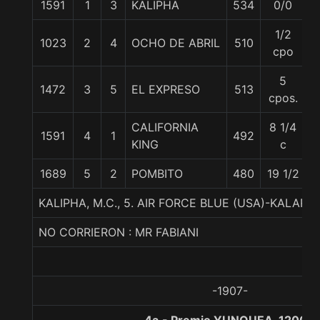
1591
1
3
KALIPHA
534
0/0
5
1/2
1023
2
4
OCHO DE ABRIL
510
5
cpo
5
1472
3
5
EL EXPRESO
513
5
cpos.
CALIFORNIA
8 1/4
1591
4
1
492
5
KING
c
1689
5
2
POMBITO
480
19 1/2
5
KALIPHA, M.C., 5. AIR FORCE BLUE (USA)-KALARO
NO CORRIERON : MR FABIANI
-1907-