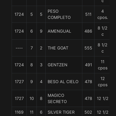
c
PESO
4
1724
5
5
511
5
COMPLETO
cpos.
8 1/2
1724
6
9
AMENGUAL
486
5
c
8 1/2
----
7
2
THE GOAT
555
5
c
11
1724
8
3
GENTZEN
491
5
cpos
12
1727
9
4
BESO AL CIELO
478
5
cpos
MAGICO
1727
10
8
478
12 1/2
5
SECRETO
1169
11
6
SILVER TIGER
502
12 1/2
5