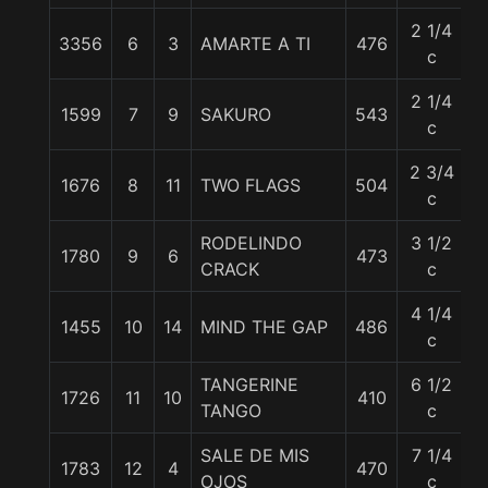
2 1/4
3356
6
3
AMARTE A TI
476
5
c
2 1/4
1599
7
9
SAKURO
543
5
c
2 3/4
1676
8
11
TWO FLAGS
504
5
c
RODELINDO
3 1/2
1780
9
6
473
5
CRACK
c
4 1/4
1455
10
14
MIND THE GAP
486
5
c
TANGERINE
6 1/2
1726
11
10
410
5
TANGO
c
SALE DE MIS
7 1/4
1783
12
4
470
5
OJOS
c