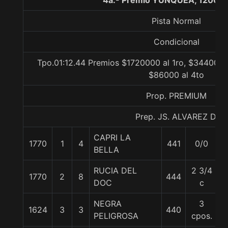
4a.- Premio YUNQUEA, 1200 m
Pista Normal
Condicional
Tpo.01:12.44 Premios $1720000 al 1ro, $344000 a
$86000 al 4to
Prop. PREMIUM
Prep. JS. ALVAREZ D.
CAPRI LA
1770
1
4
441
0/0
5
BELLA
RUCIA DEL
2 3/4
1770
2
8
444
5
DOC
c
NEGRA
3
1624
3
3
440
5
PELIGROSA
cpos.