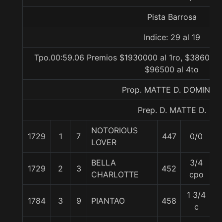
Pista Barrosa
Indice: 29 al 19
Tpo.00:59.06 Premios $1930000 al 1ro, $386000 a
$96500 al 4to
Prop. MATTE D. DOMINGO
Prep. D. MATTE D.
NOTORIOUS
1729
1
7
447
0/0
5
LOVER
BELLA
3/4
1729
2
3
452
5
CHARLOTTE
cpo
1 3/4
1784
3
9
PIANTAO
458
6
c