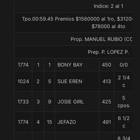
Indice: 2 al 1
Tpo.00:59.45 Premios $1560000 al 1ro, $312000 a
$78000 al 4to
Prop. MANUEL RUBIO (CON
Prep. P. LOPEZ P.
1774
1
1
BONY BAY
450
0/0
5
2 1/4
1024
2
5
SUE EREN
413
5
c
5
1733
3
9
JOSIE GIRL
425
5
cpos.
6 1/2
1774
4
15
JEFAZO
491
5
c
8 3/4