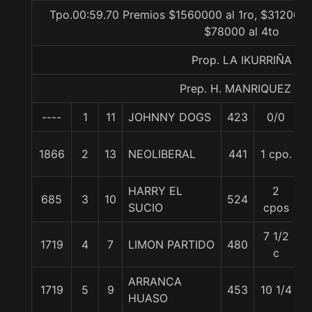
Tpo.00:59.70 Premios $1560000 al 1ro, $312000 a
$78000 al 4to
Prop. LA IKURRIÑA
Prep. H. MANRIQUEZ F.
----
1
11
JOHNNY DOGS
423
0/0
5
1866
2
13
NEOLIBERAL
441
1 cpo.
5
HARRY EL
2
685
3
10
524
5
SUCIO
cpos
7 1/2
1719
4
7
LIMON PARTIDO
480
5
c
ARRANCA
1719
5
9
453
10 1/4
5
HUASO