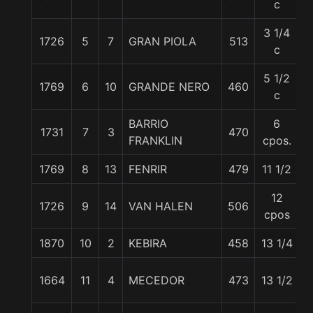
c
3 1/4
1726
5
7
GRAN PIOLA
513
5
c
5 1/2
1769
6
10
GRANDE NERO
460
5
c
BARRIO
6
1731
7
3
470
5
FRANKLIN
cpos.
1769
8
13
FENRIR
479
11 1/2
5
12
1726
9
14
VAN HALEN
506
5
cpos
1870
10
2
KEBIRA
458
13 1/4
5
1664
11
4
MECEDOR
473
13 1/2
5