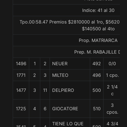
Indice: 41 al 30
Tpo.00:58.47 Premios $2810000 al 1ro, $562000 a
$140500 al 4to
Prop. MATRIARCA
Prep. M. RABAJILLE D.
1496
1
2
NEUER
492
0/0
5
1771
2
3
MILTEO
496
1 cpo.
5
2 1/4
1477
3
11
DELPIERO
500
5
c
3
1725
4
6
GIOCATORE
510
5
cpos.
TIENE LO QUE
4 3/4