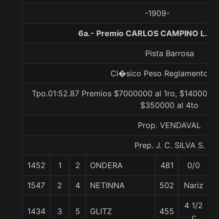
-1909-
6a.- Premio CARLOS CAMPINO L., 1
Pista Barrosa
Cl�sico Peso Reglamento Gr
Tpo.01:52.87 Premios $7000000 al 1ro, $1400000 
$350000 al 4to
Prop. VENDAVAL
Prep. J. C. SILVA S.
1452
1
2
ONDERA
481
0/0
5
1547
2
4
NETINNA
502
Nariz
6
4 1/2
1434
3
5
GLITZ
455
5
c