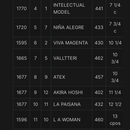
INTELECTUAL
7 1/4
1770
4
1
441
5
MODEL
c
7 3/4
1720
5
7
NIÑA ALEGRE
433
5
c
1595
6
2
VIVA MAGENTA
430
10 1/4
5
10
1865
7
5
VALLTTERI
462
5
3/4
10
1677
8
9
ATEX
457
5
3/4
1677
9
12
AKIRA HOSHI
402
11 1/4
5
1677
10
11
LA PAISANA
432
12 1/2
5
13
1596
11
10
L A WOMAN
460
5
cpos