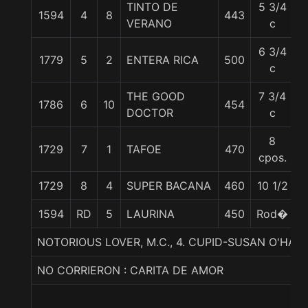
TINTO DE
5 3/4
1594
4
8
443
5
VERANO
c
6 3/4
1779
5
2
ENTERA RICA
500
5
c
THE GOOD
7 3/4
1786
6
10
454
5
DOCTOR
c
8
1729
7
1
TAFOE
470
6
cpos.
1729
8
4
SUPER BACANA
460
10 1/2
6
1594
RD
5
LAURINA
450
Rod�
5
NOTORIOUS LOVER, M.C., 4. CUPID-SUSAN O'HA
NO CORRIERON : CARITA DE AMOR