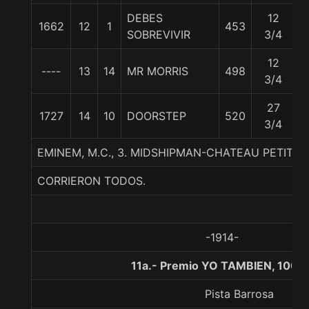
DEBES
12
1662
12
1
453
5
SOBREVIVIR
3/4
12
----
13
14
MR MORRIS
498
5
3/4
27
1727
14
10
DOORSTEP
520
5
3/4
EMINEM, M.C., 3. MIDSHIPMAN-CHATEAU PETIT-
CORRIERON TODOS.
-1914-
11a.- Premio YO TAMBIEN, 1000
Pista Barrosa