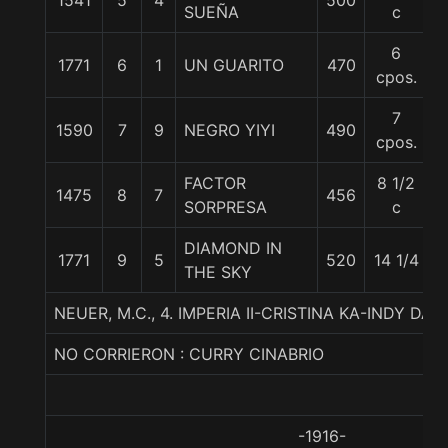
1541
5
4
500
6
SUEÑA
c
6
1771
6
1
UN GUARITO
470
5
cpos.
7
1590
7
9
NEGRO YIYI
490
6
cpos.
FACTOR
8 1/2
1475
8
7
456
5
SORPRESA
c
DIAMOND IN
1771
9
5
520
14 1/4
5
THE SKY
NEUER, M.C., 4. IMPERIA II-CRISTINA KA-INDY DA
NO CORRIERON : CURRY CINABRIO
-1916-