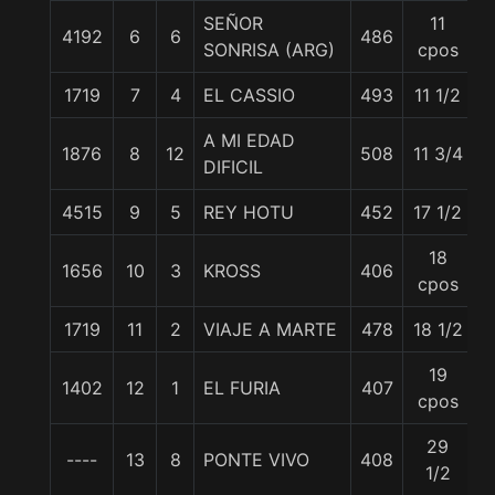
SEÑOR
11
4192
6
6
486
5
SONRISA (ARG)
cpos
1719
7
4
EL CASSIO
493
11 1/2
5
A MI EDAD
1876
8
12
508
11 3/4
5
DIFICIL
4515
9
5
REY HOTU
452
17 1/2
5
18
1656
10
3
KROSS
406
5
cpos
1719
11
2
VIAJE A MARTE
478
18 1/2
5
19
1402
12
1
EL FURIA
407
5
cpos
29
----
13
8
PONTE VIVO
408
5
1/2