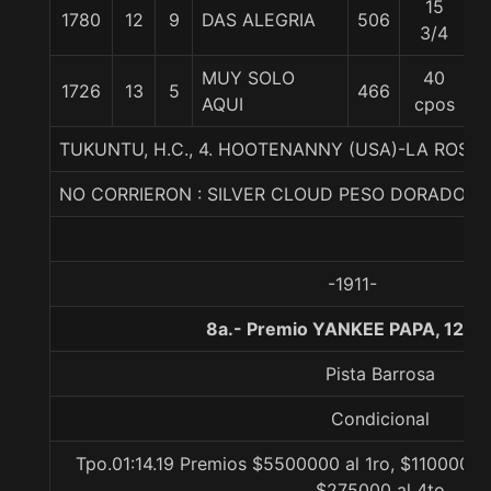
15
1780
12
9
DAS ALEGRIA
506
5
3/4
MUY SOLO
40
1726
13
5
466
5
AQUI
cpos
TUKUNTU, H.C., 4. HOOTENANNY (USA)-LA ROSA
NO CORRIERON : SILVER CLOUD PESO DORADO
-1911-
8a.- Premio YANKEE PAPA, 1200
Pista Barrosa
Condicional
Tpo.01:14.19 Premios $5500000 al 1ro, $1100000 
$275000 al 4to