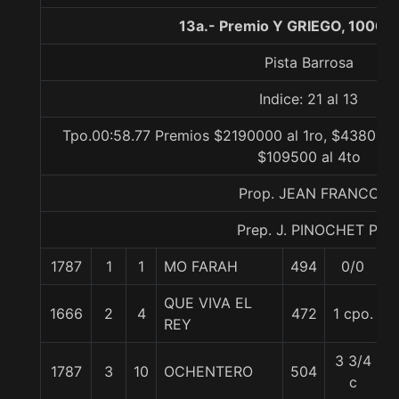
13a.- Premio Y GRIEGO, 1000 
Pista Barrosa
Indice: 21 al 13
Tpo.00:58.77 Premios $2190000 al 1ro, $438000 a
$109500 al 4to
Prop. JEAN FRANCO
Prep. J. PINOCHET P.
1787
1
1
MO FARAH
494
0/0
5
QUE VIVA EL
1666
2
4
472
1 cpo.
5
REY
3 3/4
1787
3
10
OCHENTERO
504
5
c