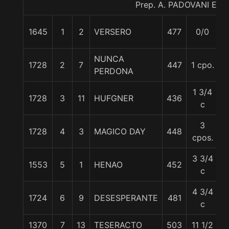
Prep. A. PADOVANI E.
1645
1
2
VERSERO
477
0/0
5
NUNCA
1728
2
7
447
1 cpo.
5
PERDONA
1 3/4
1728
3
11
HUFGNER
436
5
c
3
1728
4
3
MAGICO DAY
448
5
cpos.
3 3/4
1553
5
1
HENAO
452
5
c
4 3/4
1724
6
9
DESESPERANTE
481
5
c
1370
7
13
TESERACTO
503
11 1/2
5