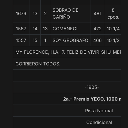
SOBRAO DE
8
1676
13
2
481
5
CARIÑO
cpos.
1557
14
13
COMANECI
472
10 1/4
5
1557
15
1
SOY GEOGRAFO
466
10 1/2
5
MY FLORENCE, H.A., 7. FELIZ DE VIVIR-SHU-MER
CORRIERON TODOS.
-1905-
2a.- Premio YECO, 1000 met
Pista Normal
Condicional