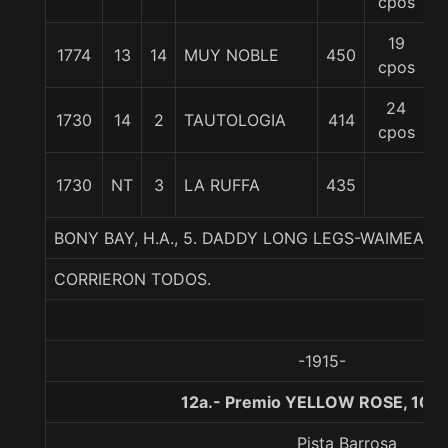
cpos
19
1774
13
14
MUY NOBLE
450
5
cpos
24
1730
14
2
TAUTOLOGIA
414
5
cpos
1730
NT
3
LA RUFFA
435
5
BONY BAY, H.A., 5. DADDY LONG LEGS-WAIMEA B
CORRIERON TODOS.
-1915-
12a.- Premio YELLOW ROSE, 100
Pista Barrosa