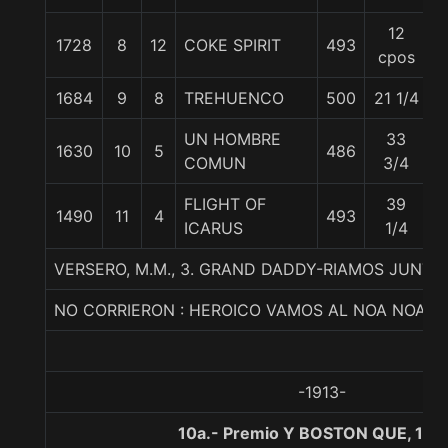
12
1728
8
12
COKE SPIRIT
493
5
cpos
1684
9
8
TREHUENCO
500
21 1/4
5
UN HOMBRE
33
1630
10
5
486
5
COMUN
3/4
FLIGHT OF
39
1490
11
4
493
5
ICARUS
1/4
VERSERO, M.M., 3. GRAND DADDY-RIAMOS JUNTA
NO CORRIERON : HEROICO VAMOS AL NOA NOA
-1913-
10a.- Premio Y BOSTON QUE, 120