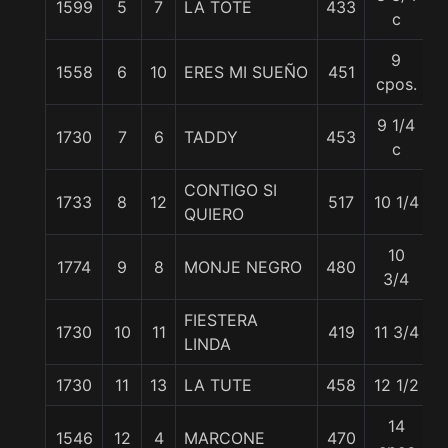
1599
5
7
LA TOTE
433
5
c
9
1558
6
10
ERES MI SUEÑO
451
5
cpos.
9 1/4
1730
7
6
TADDY
453
5
c
CONTIGO SI
1733
8
12
517
10 1/4
5
QUIERO
10
1774
9
8
MONJE NEGRO
480
5
3/4
FIESTERA
1730
10
11
419
11 3/4
5
LINDA
1730
11
13
LA TUTE
458
12 1/2
5
14
1546
12
4
MARCONE
470
5