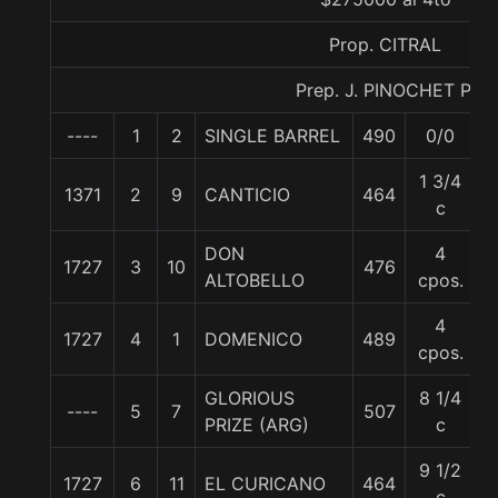
Prop. CITRAL
Prep. J. PINOCHET P.
----
1
2
SINGLE BARREL
490
0/0
5
1 3/4
1371
2
9
CANTICIO
464
5
c
DON
4
1727
3
10
476
5
ALTOBELLO
cpos.
4
1727
4
1
DOMENICO
489
5
cpos.
GLORIOUS
8 1/4
----
5
7
507
5
PRIZE (ARG)
c
9 1/2
1727
6
11
EL CURICANO
464
5
c