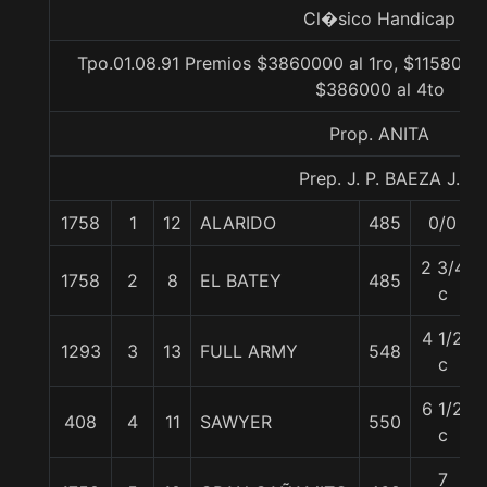
Cl�sico Handicap
Tpo.01.08.91 Premios $3860000 al 1ro, $1158000 
$386000 al 4to
Prop. ANITA
Prep. J. P. BAEZA J.
1758
1
12
ALARIDO
485
0/0
2 3/4
1758
2
8
EL BATEY
485
c
4 1/2
1293
3
13
FULL ARMY
548
c
6 1/2
408
4
11
SAWYER
550
c
7