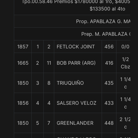
Tpo.00.58.46 Premios $1780000 al 1ro, $400500 
$133500 al 4to
Prop. APABLAZA G. MARI
Prep. M. APABLAZA G.
1857
1
2
FETLOCK JOINT
456
0/0
1/2
1665
2
11
BOB PARR (ARG)
416
Cbz
1 1/4
1850
3
8
TRIUQUIÑO
435
c
1 1/4
1856
4
4
SALSERO VELOZ
433
c
2 1/2
1850
5
7
GREENLANDER
448
c