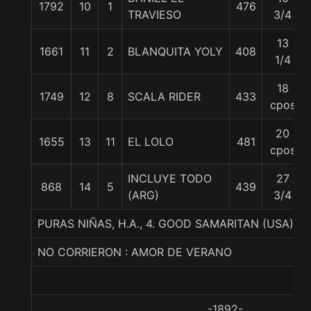
1792
10
1
476
TRAVIESO
3/4
13
1661
11
2
BLANQUITA YOLY
408
1/4
18
1749
12
8
SCALA RIDER
433
cpos
20
1655
13
11
EL LOLO
481
cpos
INCLUYE TODO
27
868
14
5
439
(ARG)
3/4
PURAS NIÑAS, H.A., 4. GOOD SAMARITAN (USA)-
NO CORRIERON : AMOR DE VERANO
-1892-