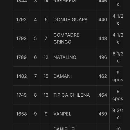
1844
3
14
RASHEEM
446
c
4 1/2
1792
4
6
DONDE GUAPA
440
c
COMPADRE
4 1/2
1792
5
7
448
GRINGO
c
6 1/2
1789
6
12
NATALINO
496
c
9
1482
7
15
DAMANI
462
cpos.
9
1749
8
13
TIPICA CHILENA
464
cpos.
9 3/4
1658
9
9
VANPEL
459
c
DANIEL EL
10