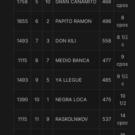
1758
5
10
GRAN CAÑAMITO
468
cpos.
8
1855
6
2
PAPITO RAMON
496
cpos.
8 1/2
1493
7
3
DON KILI
558
c
9
1115
8
7
MEDIO BANCA
477
cpos.
9 1/2
1493
9
5
YA LLEGUE
485
c
10
1390
10
1
NEGRA LOCA
475
1/2
14
1115
11
9
RASKOLNIKOV
537
cpos