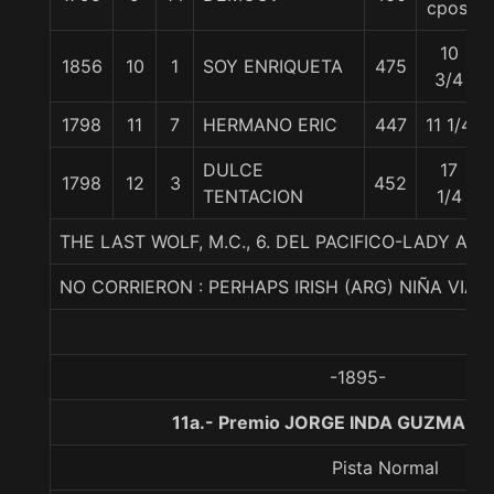
cpos.
10
1856
10
1
SOY ENRIQUETA
475
3/4
1798
11
7
HERMANO ERIC
447
11 1/4
DULCE
17
1798
12
3
452
TENTACION
1/4
THE LAST WOLF, M.C., 6. DEL PACIFICO-LADY 
NO CORRIERON : PERHAPS IRISH (ARG) NIÑA VIAJ
-1895-
11a.- Premio JORGE INDA GUZMAN, 
Pista Normal