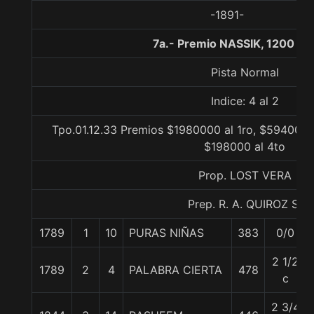
-1891-
7a.- Premio NASSIK, 1200 me
Pista Normal
Indice: 4 al 2
Tpo.01.12.33 Premios $1980000 al 1ro, $594000 
$198000 al 4to
Prop. LOST VERA
Prep. R. A. QUIROZ S.
1789
1
10
PURAS NIÑAS
383
0/0
2 1/2
1789
2
4
PALABRA CIERTA
478
c
2 3/4