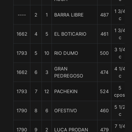
1 3/4
----
2
1
BARRA LIBRE
487
c
1 3/4
1662
4
5
EL BOTICARIO
461
c
3 1/4
1793
5
10
RIO DUMO
500
c
GRAN
4 1/4
1662
6
3
474
PEDREGOSO
c
5
1793
7
12
PACHEKIN
524
cpos.
5 1/2
1790
8
6
OFESTIVO
460
c
7 1/4
1790
9
2
LUCA PRODAN
479