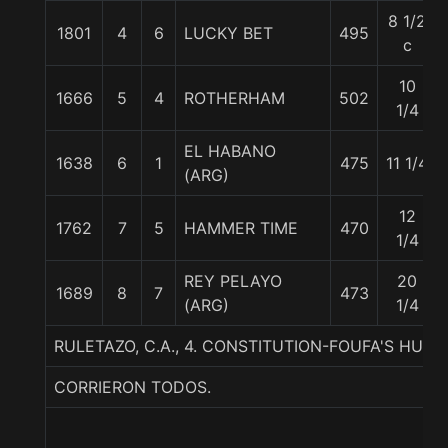
8 1/2
1801
4
6
LUCKY BET
495
c
10
1666
5
4
ROTHERHAM
502
1/4
EL HABANO
1638
6
1
475
11 1/4
(ARG)
12
1762
7
5
HAMMER TIME
470
1/4
REY PELAYO
20
1689
8
7
473
(ARG)
1/4
RULETAZO, C.A., 4. CONSTITUTION-FOUFA'S HUN
CORRIERON TODOS.