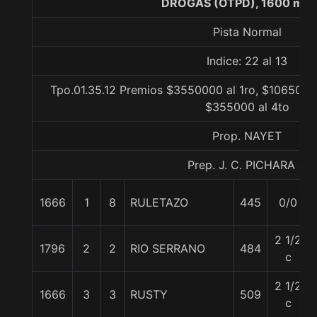
DROGAS (OTPD), 1600 met
Pista Normal
Indice: 22 al 13
Tpo.01.35.12 Premios $3550000 al 1ro, $1065000 
$355000 al 4to
Prop. NAYET
Prep. J. C. PICHARA J.
1666
1
8
RULETAZO
445
0/0
2 1/2
1796
2
2
RIO SERRANO
484
c
2 1/2
1666
3
3
RUSTY
509
c