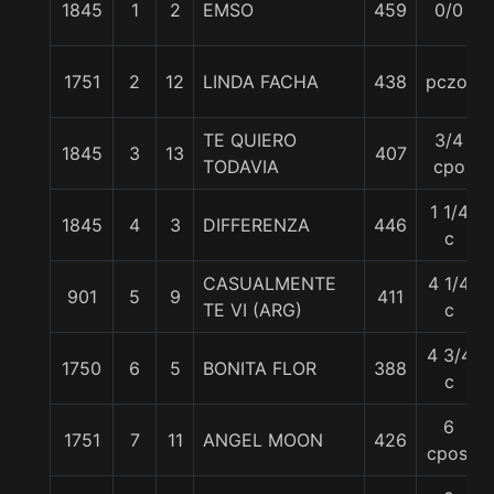
1845
1
2
EMSO
459
0/0
1751
2
12
LINDA FACHA
438
pczo.
TE QUIERO
3/4
1845
3
13
407
TODAVIA
cpo
1 1/4
1845
4
3
DIFFERENZA
446
c
CASUALMENTE
4 1/4
901
5
9
411
TE VI (ARG)
c
4 3/4
1750
6
5
BONITA FLOR
388
c
6
1751
7
11
ANGEL MOON
426
cpos.