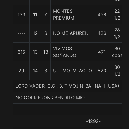
MONTES
22
133
11
7
458
PREMIUM
1/2
28
----
12
6
NO ME APUREN
426
1/2
VIVIMOS
30
615
13
13
471
SOÑANDO
cpos
30
29
14
8
ULTIMO IMPACTO
520
1/2
LORD VADER, C.C., 3. TIMOJIN-BAHNAH (USA)-EL
NO CORRIERON : BENDITO MIO
-1893-