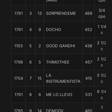
(ARG)
cpo
3/4
1761
3
13
SORPRENDEME
469
cpo
1 1/4
1761
4
9
DOCHO
452
c
2 1/2
1103
5
2
GOOD GANDHI
438
c
2 1/2
1798
6
5
THIMOTHEE
457
c
LA
5 1/2
1754
7
15
415
INSTRUMENTISTA
c
6 1/4
1761
8
6
ME LO LLEVO
531
c
7
1795
9
14
DEMOOV
460