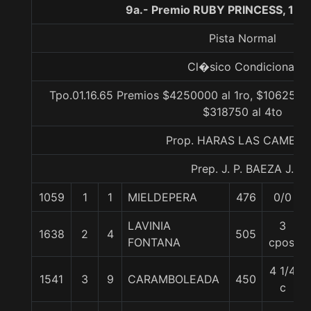
9a.- Premio RUBY PRINCESS, 130
Pista Normal
Cl�sico Condicional
Tpo.01.16.65 Premios $4250000 al 1ro, $1062500 
$318750 al 4to
Prop. HARAS LAS CAMELI
Prep. J. P. BAEZA J.
1059
1
1
MIELDEPERA
476
0/0
LAVINIA
3
1638
2
4
505
FONTANA
cpos.
4 1/4
1541
3
9
CARAMBOLEADA
450
c