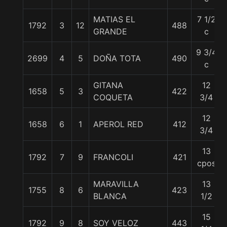
MATIAS EL
7 1/2
1792
3
12
488
GRANDE
c
9 3/4
2699
4
5
DOÑA TOTA
490
c
GITANA
12
1658
5
3
422
COQUETA
3/4
12
1658
6
1
APEROL RED
412
3/4
13
1792
7
9
FRANCOLI
421
cpos
MARAVILLA
13
1755
8
6
423
BLANCA
1/2
15
1792
9
8
SOY VELOZ
443