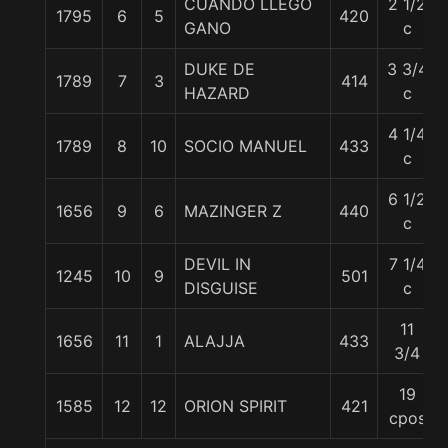
CUANDO LLEGO
2 1/2
1795
6
5
420
GANO
c
DUKE DE
3 3/4
1789
7
3
414
HAZARD
c
4 1/4
1789
8
10
SOCIO MANUEL
433
c
6 1/2
1656
9
6
MAZINGER Z
440
c
DEVIL IN
7 1/4
1245
10
9
501
DISGUISE
c
11
1656
11
1
ALAJJA
433
3/4
19
1585
12
12
ORION SPIRIT
421
cpos