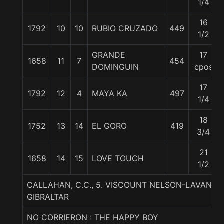
1/4
16
1792
10
10
RUBIO CRUZADO
449
1/2
GRANDE
17
1658
11
7
454
DOMINGUIN
cpos
17
1792
12
4
MAYA KA
497
1/4
18
1752
13
14
EL GORO
419
3/4
21
1658
14
15
LOVE TOUCH
1/2
CALLAHAN, C.C., 5. VISCOUNT NELSON-LAVAND
GIBRALTAR
NO CORRIERON : THE HAPPY BOY