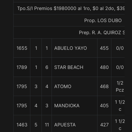
Tpo.S/I Premios $1980000 al 1ro, $0 al 2do, $3960
Prop. LOS DUBO
Prep. R. A. QUIROZ S.
1655
1
1
ABUELO YAYO
455
0/0
1789
1
6
STAR BEACH
480
0/0
1/2
1795
3
4
ATOMO
468
Pcz
1 1/2
1795
4
3
MANDIOKA
405
c
1 1/2
1463
5
11
APUESTA
427
c