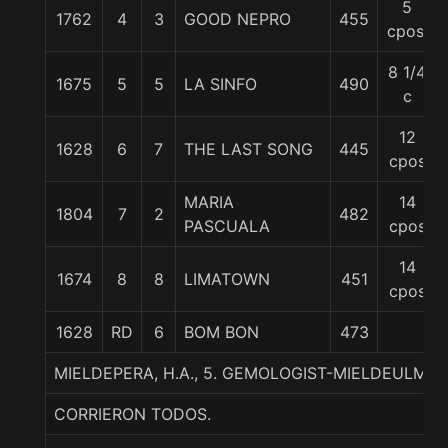
5
1762
4
3
GOOD NEPRO
455
cpos.
8 1/4
1675
5
5
LA SINFO
490
c
12
1628
6
7
THE LAST SONG
445
cpos
MARIA
14
1804
7
2
482
PASCUALA
cpos
14
1674
8
8
LIMATOWN
451
cpos
1628
RD
6
BOM BON
473
MIELDEPERA, H.A., 5. GEMOLOGIST-MIELDEULMO
CORRIERON TODOS.