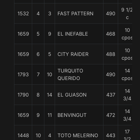
9 1/2
1532
4
3
FAST PATTERN
490
c
10
1659
5
9
EL INEFABLE
468
cpos
10
1659
6
5
CITY RAIDER
488
cpos
TURQUITO
14
1793
7
10
490
QUERIDO
cpos
14
1790
8
14
EL GUASON
437
3/4
14
1659
9
11
BENVINGUT
472
3/4
17
1448
10
4
TOTO MELERINO
443
1/2