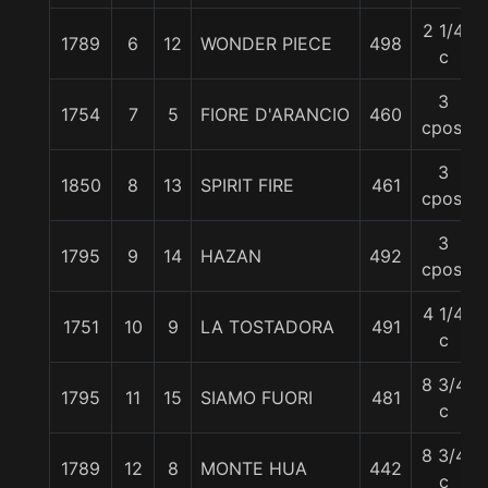
2 1/4
1789
6
12
WONDER PIECE
498
c
3
1754
7
5
FIORE D'ARANCIO
460
cpos.
3
1850
8
13
SPIRIT FIRE
461
cpos.
3
1795
9
14
HAZAN
492
cpos.
4 1/4
1751
10
9
LA TOSTADORA
491
c
8 3/4
1795
11
15
SIAMO FUORI
481
c
8 3/4
1789
12
8
MONTE HUA
442
c