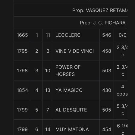
Prop. VASQUEZ RETAMAL
Prep. J. C. PICHARA J.
1665
1
11
LECCLERC
546
0/0
2 3/4
1795
2
3
VINE VIDE VINCI
458
c
POWER OF
2 3/4
1798
3
10
503
HORSES
c
4
1854
4
13
YA MAGICO
430
cpos.
5 3/4
1799
5
7
AL DESQUITE
505
c
6 1/4
1799
6
14
MUY MATONA
454
c