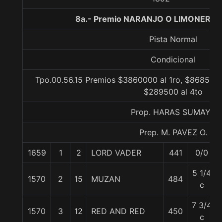
8a.- Premio NARANJO O LIMONERO, 
Pista Normal
Condicional
Tpo.00.56.15 Premios $3860000 al 1ro, $868500 
$289500 al 4to
Prop. HARAS SUMAYA
Prep. M. PAVEZ O.
1659
1
2
LORD VADER
441
0/0
5 1/4
1570
2
15
MUZAN
484
c
7 3/4
1570
3
12
RED AND RED
450
c