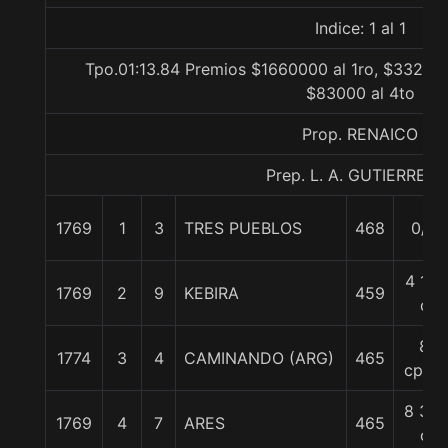
Indice: 1 al 1
Tpo.01:13.84 Premios $1660000 al 1ro, $332000
$83000 al 4to
Prop. RENAICO
Prep. L. A. GUTIERREZ P
1769
1
3
TRES PUEBLOS
468
0/0
4 1/2
1769
2
9
KEBIRA
459
c
8
1774
3
4
CAMINANDO (ARG)
465
cpos.
8 3/4
1769
4
7
ARES
465
c