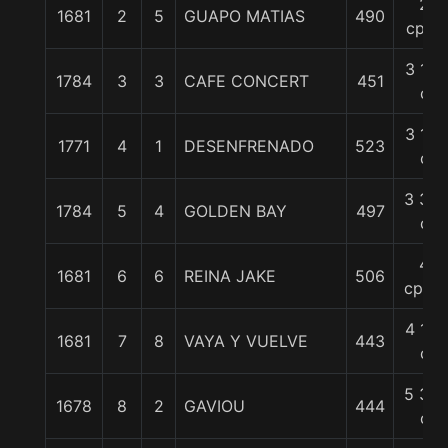
2
1681
2
5
GUAPO MATIAS
490
cpos
3 1/4
1784
3
3
CAFE CONCERT
451
c
3 1/2
1771
4
1
DESENFRENADO
523
c
3 3/4
1784
5
4
GOLDEN BAY
497
c
4
1681
6
6
REINA JAKE
506
cpos.
4 1/2
1681
7
8
VAYA Y VUELVE
443
c
5 3/4
1678
8
2
GAVIOU
444
c