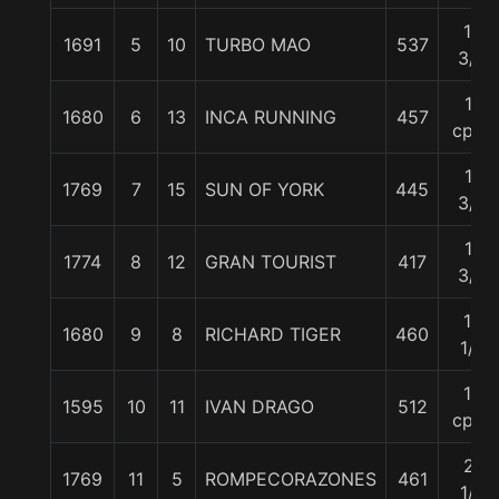
10
1691
5
10
TURBO MAO
537
3/4
11
1680
6
13
INCA RUNNING
457
cpos
11
1769
7
15
SUN OF YORK
445
3/4
11
1774
8
12
GRAN TOURIST
417
3/4
13
1680
9
8
RICHARD TIGER
460
1/2
18
1595
10
11
IVAN DRAGO
512
cpos
21
1769
11
5
ROMPECORAZONES
461
1/4