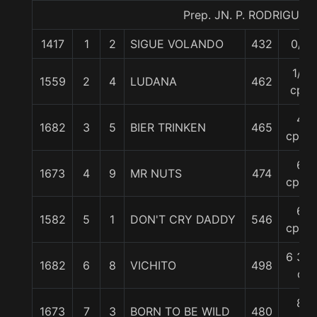
Prep. JN. P. RODRIGUEZ 
1417
1
2
SIGUE VOLANDO
432
0/0
1/2
1559
2
4
LUDANA
462
cpo
4
1682
3
5
BIER TRINKEN
465
cpos.
6
1673
4
9
MR NUTS
474
cpos.
6
1582
5
1
DON'T CRY DADDY
546
cpos.
6 3/4
1682
6
8
VICHITO
498
c
8
1673
7
3
BORN TO BE WILD
480