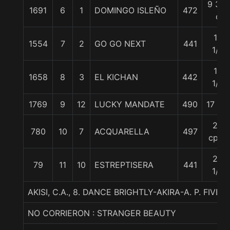
9 3/4
1691
6
1
DOMINGO ISLEÑO
472
c
10
1554
7
2
GO GO NEXT
441
1/4
14
1658
8
3
EL KICHAN
442
1/2
1769
9
12
LUCKY MANDATE
490
17 1/2
22
780
10
7
ACQUARELLA
497
cpos
26
79
11
10
ESTREPTISERA
441
1/2
AKISI, C.A., 8. DANCE BRIGHTLY-AKIRA-A. P. FIVE
NO CORRIERON : STRANGER BEAUTY