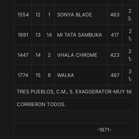
22
1554
12
1
SONYA BLADE
463
3/4
27
1691
13
14
MI TATA SAMBUKA
417
1/4
29
1447
14
2
VHALA CHROME
423
1/4
30
1774
15
6
WALKA
467
1/2
TRES PUEBLOS, C.M., 5. EXAGGERATOR-MUY NIÑ
CORRIERON TODOS.
-1871-