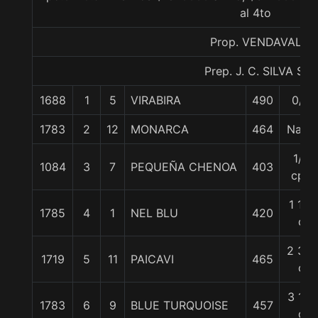
al 4to
Prop. VENDAVAL
Prep. J. C. SILVA S.
1688
1
5
VIRABIRA
490
0/0
1783
2
12
MONARCA
464
Nariz
1/2
1084
3
7
PEQUEÑA CHENOA
403
cpo
1 1/2
1785
4
1
NEL BLU
420
c
2 3/4
1719
5
11
PAICAVI
465
c
3 1/2
1783
6
9
BLUE TURQUOISE
457
c