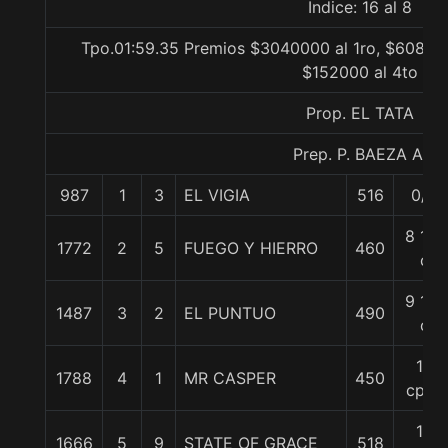
Indice: 16 al 8
Tpo.01:59.35 Premios $3040000 al 1ro, $608000
$152000 al 4to
Prop. EL TATA
Prep. P. BAEZA A.
987
1
3
EL VIGIA
516
0/0
8 1/4
1772
2
5
FUEGO Y HIERRO
460
c
9 1/2
1487
3
2
EL PUNTUO
490
c
12
1788
4
1
MR CASPER
450
cpos
12
1666
5
9
STATE OF GRACE
518