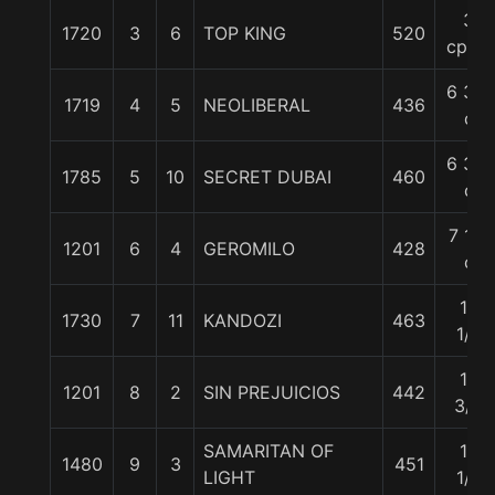
3
1720
3
6
TOP KING
520
cpos.
6 3/4
1719
4
5
NEOLIBERAL
436
c
6 3/4
1785
5
10
SECRET DUBAI
460
c
7 1/2
1201
6
4
GEROMILO
428
c
12
1730
7
11
KANDOZI
463
1/2
15
1201
8
2
SIN PREJUICIOS
442
3/4
SAMARITAN OF
16
1480
9
3
451
LIGHT
1/4