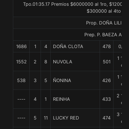
Tpo.01:35.17 Premios $6000000 al 1ro, $120000
$300000 al 4to
Prop. DOÑA LILI
Prep. P. BAEZA A.
1686
1
4
DOÑA CLOTA
478
0/0
1 1/4
1552
2
8
NUVOLA
501
c
1 1/4
538
3
5
ÑONINA
426
c
2 1/2
----
4
1
REINHA
433
c
3 1/4
----
5
11
LUCKY RED
474
c