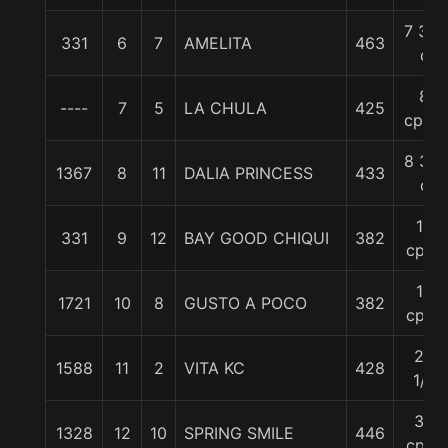
7 3/4
331
6
7
AMELITA
463
c
8
----
7
5
LA CHULA
425
cpos.
8 3/4
1367
8
11
DALIA PRINCESS
433
c
12
331
9
12
BAY GOOD CHIQUI
382
cpos
14
1721
10
8
GUSTO A POCO
382
cpos
23
1588
11
2
VITA KC
428
1/4
32
1328
12
10
SPRING SMILE
446
cpos