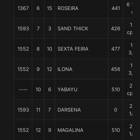
6 1/2
1367
6
15
ROSEIRA
441
c
10
1593
7
3
SAND THICK
426
cpos
11
1552
8
10
SEXTA FEIRA
477
3/4
11
1552
9
12
ILONA
456
3/4
20
----
10
6
YABAYU
510
cpos
23
1593
11
7
DARSENA
0
1/4
28
1552
12
9
MAGALINA
510
1/2