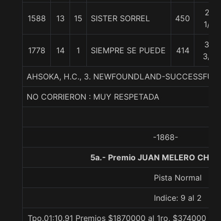
27
1588
13
15
SISTER SORREL
450
1/4
34
1778
14
1
SIEMPRE SE PUEDE
414
3/4
AHSOKA, H.C., 3. NEWFOUNDLAND-SUCCESSFUL 
NO CORRIERON : MUY RESPETADA
-1868-
5a.- Premio JUAN MELERO CH., 
Pista Normal
Indice: 9 al 2
Tpo.01:10.91 Premios $1870000 al 1ro, $374000 al 