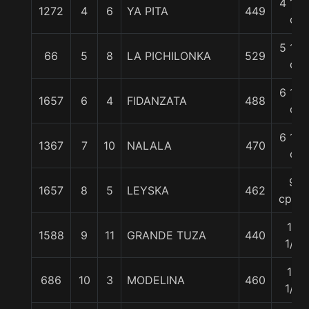
4 1/2
1272
4
6
YA PITA
449
c
5 1/2
66
5
8
LA PICHILONKA
529
c
6 1/4
1657
6
4
FIDANZATA
488
c
6 1/2
1367
7
10
NALALA
470
c
9
1657
8
5
LEYSKA
462
cpos.
13
1588
9
11
GRANDE TUZA
440
1/4
13
686
10
3
MODELINA
460
1/2