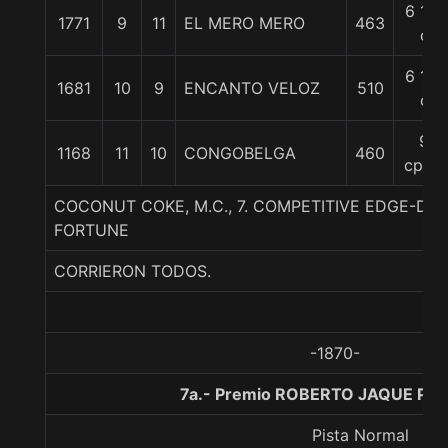
6 1/4
1771
9
11
EL MERO MERO
463
c
6 1/2
1681
10
9
ENCANTO VELOZ
510
c
9
1168
11
10
CONGOBELGA
460
cpos.
COCONUT COKE, M.C., 7. COMPETITIVE EDGE-DIE
FORTUNE
CORRIERON TODOS.
-1870-
7a.- Premio ROBERTO JAQUE P., 
Pista Normal