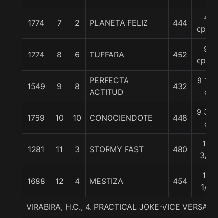
4
1774
7
2
PLANETA FELIZ
444
cpos.
9
1774
8
6
TUFFARA
452
cpos.
PERFECTA
9 1/4
1549
9
8
432
ACTITUD
c
9 3/4
1769
10
10
CONOCIENDOTE
448
c
10
1281
11
3
STORMY FAST
480
3/4
13
1688
12
4
MESTIZA
454
1/4
VIRABIRA, H.C., 4. PRACTICAL JOKE-VICE VERSA 