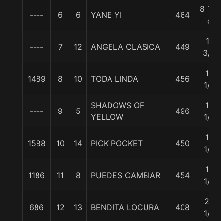
8 1/2
----
6
6
YANE YI
464
c
11
----
7
12
ANGELA CLASICA
449
3/4
12
1489
8
10
TODA LINDA
456
1/4
SHADOWS OF
13
----
9
5
496
YELLOW
1/2
14
1588
10
14
PICK POCKET
450
1/2
16
1186
11
8
PUEDES CAMBIAR
454
1/4
23
686
12
13
BENDITA LOCURA
408
1/4