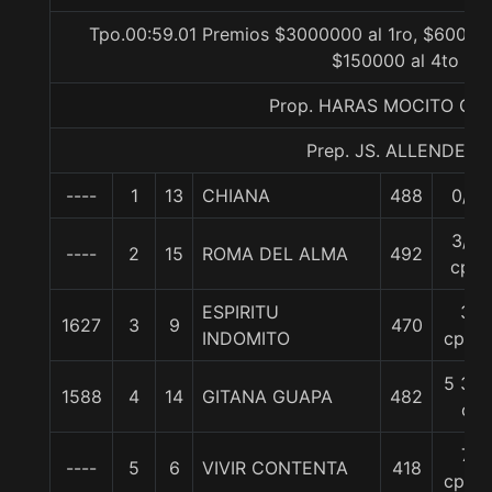
Tpo.00:59.01 Premios $3000000 al 1ro, $600000
$150000 al 4to
Prop. HARAS MOCITO GU
Prep. JS. ALLENDE F.
----
1
13
CHIANA
488
0/0
3/4
----
2
15
ROMA DEL ALMA
492
cpo
ESPIRITU
3
1627
3
9
470
INDOMITO
cpos.
5 3/4
1588
4
14
GITANA GUAPA
482
c
7
----
5
6
VIVIR CONTENTA
418
cpos.