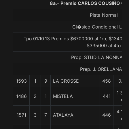
8a.- Premio CARLOS COUSIÑO G.,
Pista Normal
Cl�sico Condicional List
Tpo.01:10.13 Premios $6700000 al 1ro, $1340000
$335000 al 4to
Prop. STUD LA NONNA LT
Prep. J. ORELLANA R.
1593
1
9
LA CROSSE
458
0/0
1 3/4
1486
2
1
MISTELA
441
c
4 1/2
1571
3
7
ATALAYA
446
c