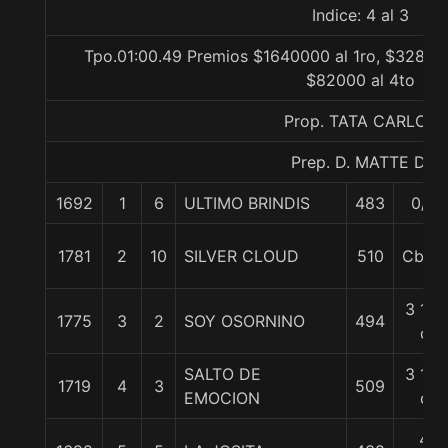
Indice: 4 al 3
Tpo.01:00.49 Premios $1640000 al 1ro, $328000
$82000 al 4to
Prop. TATA CARLOS
Prep. D. MATTE D.
1692
1
6
ULTIMO BRINDIS
483
0/0
1781
2
10
SILVER CLOUD
510
Cbza.
3 1/2
1775
3
2
SOY OSORNINO
494
c
SALTO DE
3 1/2
1719
4
3
509
EMOCION
c
4