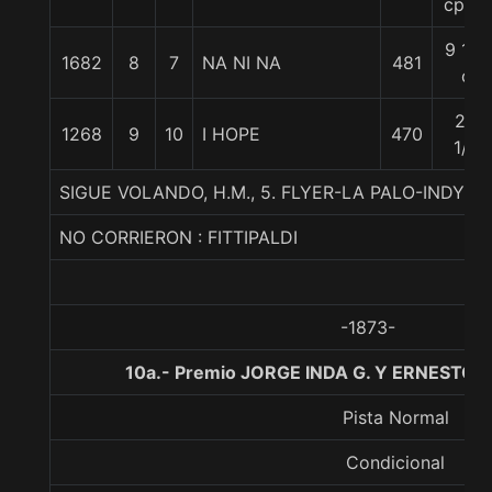
cpos.
9 1/4
1682
8
7
NA NI NA
481
c
20
1268
9
10
I HOPE
470
1/4
SIGUE VOLANDO, H.M., 5. FLYER-LA PALO-INDY 
NO CORRIERON : FITTIPALDI
-1873-
10a.- Premio JORGE INDA G. Y ERNESTO I
Pista Normal
Condicional