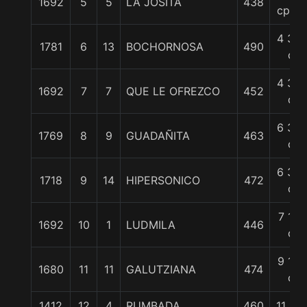
1692
5
5
LA JOSITA
438
cpos.
4 3/4
1781
6
13
BOCHORNOSA
490
c
4 3/4
1692
7
7
QUE LE OFREZCO
452
c
6 3/4
1769
8
9
GUADAÑITA
463
c
6 3/4
1718
9
14
HIPERSONICO
472
c
7 1/4
1692
10
1
LUDMILA
446
c
9 1/4
1680
11
11
GALUTZIANA
474
c
1412
12
4
RUMBADA
460
11 1/2