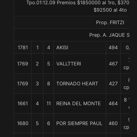
Tpo.01:12.09 Premios $1850000 al 1ro, $370000
$92500 al 4to
Prop. FRITZI
Prep. A. JAQUE S.
1781
1
4
AKISI
494
0/0
7
1769
2
5
VALLTTERI
467
cpos.
8
1769
3
8
TORNADO HEART
427
cpos.
8 1/2
1661
4
11
REINA DEL MONTE
464
c
9
1680
5
6
POR SIEMPRE PAUL
460
cpos.