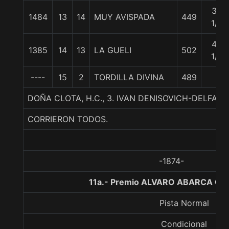
32
1484
13
14
MUY AVISPADA
449
1/4
49
1385
14
13
LA GUELI
502
1/2
----
15
2
TORDILLA DIVINA
489
DOÑA CLOTA, H.C., 3. IVAN DENISOVICH-DELFA-T
CORRIERON TODOS.
-1874-
11a.- Premio ALVARO ABARCA G.,
Pista Normal
Condicional