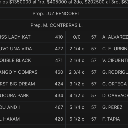
mios $1350000 al 1ro, $405000 al 2do, $202500 al 3ro, $6
Prop. LUZ RENCORET
Prep. M. CONTRERAS L.
ISS LADY KAT
410
0/0
57
A. ALVAREZ
UVO UNA VIDA
472
2 1/4 c
57
C. E. URBI
OUBLE BLACK
471
2 1/4 c
57
V. CIFUENT
ANGO Y COMPAS
460
2 3/4 c
57
G. RODRIG
IRST BIG DREAM
424
3 1/2 c
57
C. ORTEGA
IUCURA PARK
434
4 1/2 c
57
D. CARVAC
OU AND I
467
5 1/4 c
57
G. PEREZ
L HAKAM
420
6 1/2 c
57
F. TAPIA