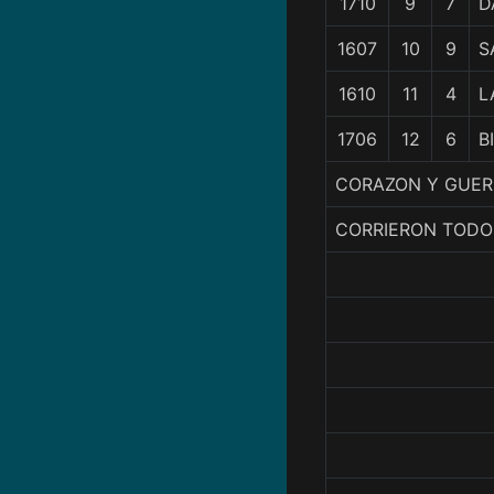
1710
9
7
D
1607
10
9
S
1610
11
4
L
1706
12
6
B
CORAZON Y GUERR
CORRIERON TODO