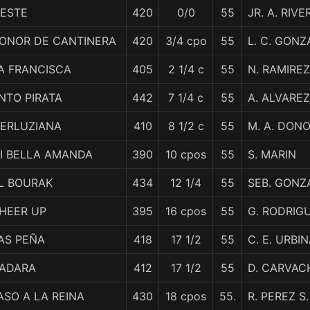
ZESTE
420
0/0
55
JR. A. RIVE
ONOR DE CANTINERA
420
3/4 cpo
55
L. C. GONZ
A FRANCISCA
405
2 1/4 c
55
N. RAMIREZ
NTO PIRATA
442
7 1/4 c
55
A. ALVAREZ
ERLUZIANA
410
8 1/2 c
55
M. A. DON
I BELLA AMANDA
390
10 cpos
55
S. MARIN
L BOURAK
434
12 1/4
55
SEB. GONZ
HEER UP
395
16 cpos
55
G. RODRIG
AS PEÑA
418
17 1/2
55
C. E. URBI
ADARA
412
17 1/2
55
D. CARVAC
ASO A LA REINA
430
18 cpos
55.
R. PEREZ S.