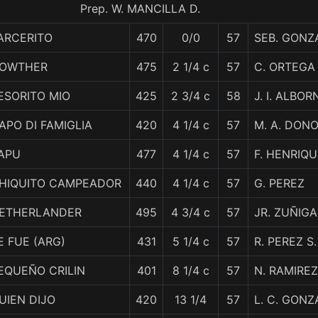
Prep. W. MANCILLA D.
ARCERITO
470
0/0
57
SEB. GONZ
OWTHER
475
2 1/4 c
57
C. ORTEGA
ESORITO MIO
425
2 3/4 c
58
J. I. ALBO
APO DI FAMIGLIA
420
4 1/4 c
57
M. A. DON
APU
477
4 1/4 c
57
F. HENRIQ
HIQUITO CAMPEADOR
440
4 1/4 c
57
G. PEREZ
ETHERLANDER
495
4 3/4 c
57
JR. ZUÑIGA
E FUE (ARG)
431
5 1/4 c
57
R. PEREZ S.
EQUEÑO CRILIN
401
8 1/4 c
57
N. RAMIREZ
UIEN DIJO
420
13 1/4
57
L. C. GONZ