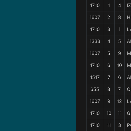
1710
1
4
I
1607
2
8
H
1710
3
1
L
1333
4
5
A
1607
5
9
M
1710
6
10
M
1517
7
6
A
655
8
7
C
1607
9
12
L
1710
10
11
G
1710
11
3
P