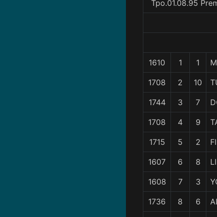
Tpo.01.08.95 Pre
1610
1
1
M
1708
2
10
T
1744
3
7
D
1708
4
9
T
1715
5
2
F
1607
6
8
L
1608
7
3
Y
1736
8
6
A