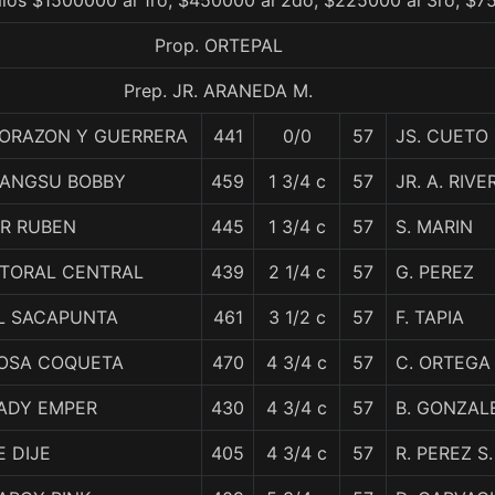
mios $1500000 al 1ro, $450000 al 2do, $225000 al 3ro, $7
Prop. ORTEPAL
Prep. JR. ARANEDA M.
ORAZON Y GUERRERA
441
0/0
57
JS. CUETO
IANGSU BOBBY
459
1 3/4 c
57
JR. A. RIVE
IR RUBEN
445
1 3/4 c
57
S. MARIN
ITORAL CENTRAL
439
2 1/4 c
57
G. PEREZ
L SACAPUNTA
461
3 1/2 c
57
F. TAPIA
OSA COQUETA
470
4 3/4 c
57
C. ORTEGA
ADY EMPER
430
4 3/4 c
57
B. GONZAL
E DIJE
405
4 3/4 c
57
R. PEREZ S.