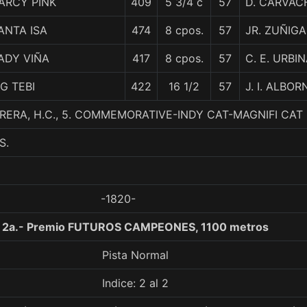
ARCY PINK
409
5 3/4 c
57
D. CARVAC
ANTA ISA
474
8 cpos.
57
JR. ZUÑIGA
ADY VIÑA
417
8 cpos.
57
C. E. URBI
IG TEBI
422
16 1/2
57
J. I. ALBO
ERA, H.C., 5. COMMEMORATIVE-INDY CAT-MAGNIFI CAT
S.
-1820-
2a.- Premio FUTUROS CAMPEONES, 1100 metros
Pista Normal
Indice: 2 al 2