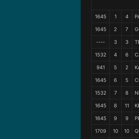
1645
1
4
P
1645
2
7
G
----
3
3
T
1532
4
6
C
941
5
2
K
1645
6
5
C
1532
7
8
N
1645
8
11
K
1645
9
9
P
1709
10
10
Q