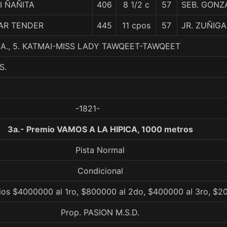
I ÑAÑITA
406
8 1/2 c
57
SEB. GONZ
AR TENDER
445
11 cpos
57
JR. ZUÑIGA
.A., 5. KATMAI-MISS LADY TAWQEET-TAWQEET
S.
-1821-
3a.- Premio VAMOS A LA HIPICA, 1000 metros
Pista Normal
Condicional
ios $4000000 al 1ro, $800000 al 2do, $400000 al 3ro, $2
Prop. PASION M.S.D.