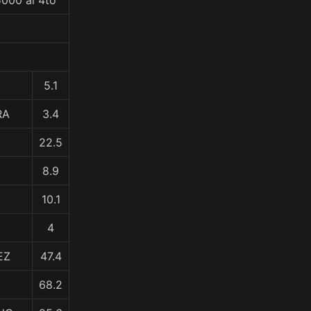
5000 al 4to
5.1
RA
3.4
22.5
8.9
10.1
4
EZ
47.4
68.2