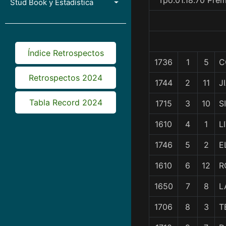
Tpo.01.18.70 Pre
Stud Book y Estadística
Índice Retrospectos
1736
1
5
C
Retrospectos 2024
1744
2
11
J
Tabla Record 2024
1715
3
10
S
1610
4
1
L
1746
5
2
E
1610
6
12
R
1650
7
8
L
1706
8
3
T