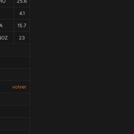
HO
25.6
4.1
NA
15.7
RNOZ
23
volver