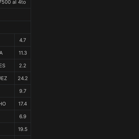
7500 al 4to
4.7
NA
11.3
ES
2.2
UEZ
24.2
9.7
HO
17.4
6.9
19.5