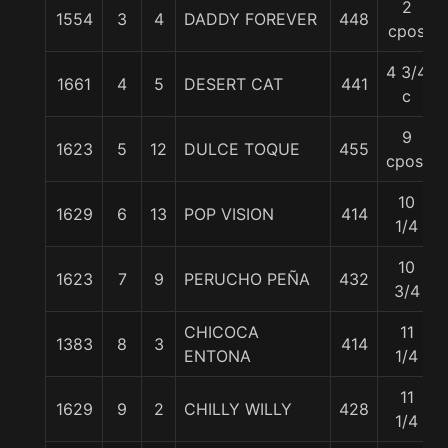
2
1554
3
4
DADDY FOREVER
448
cpos
4 3/4
1661
4
5
DESERT CAT
441
c
9
1623
5
12
DULCE TOQUE
455
cpos.
10
1629
6
13
POP VISION
414
1/4
10
1623
7
9
PERUCHO PEÑA
432
3/4
CHICOCA
11
1383
8
3
414
ENTONA
1/4
11
1629
9
2
CHILLY WILLY
428
1/4