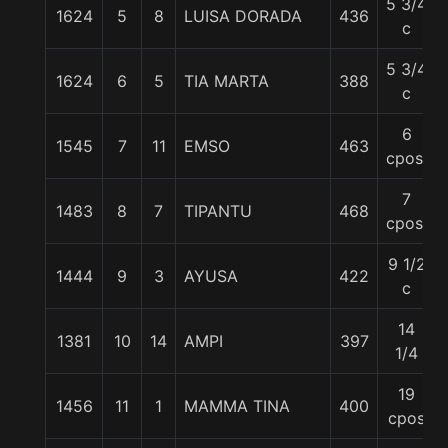
5 3/4
1624
5
8
LUISA DORADA
436
c
5 3/4
1624
6
5
TIA MARTA
388
c
6
1545
7
11
EMSO
463
cpos.
7
1483
8
7
TIPANTU
468
cpos.
9 1/2
1444
9
3
AYUSA
422
c
14
1381
10
14
AMPI
397
1/4
19
1456
11
1
MAMMA TINA
400
cpos