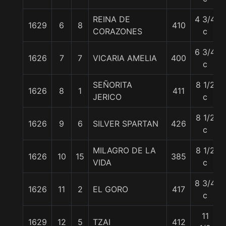
REINA DE
4 3/4
1629
6
8
410
CORAZONES
c
6 3/4
1626
7
7
VICARIA AMELIA
400
c
SEÑORITA
8 1/2
1626
8
1
411
JERICO
c
8 1/2
1626
9
6
SILVER SPARTAN
426
c
MILAGRO DE LA
8 1/2
1626
10
15
385
VIDA
c
8 3/4
1626
11
2
EL GORO
417
c
11
1629
12
5
TZAI
412