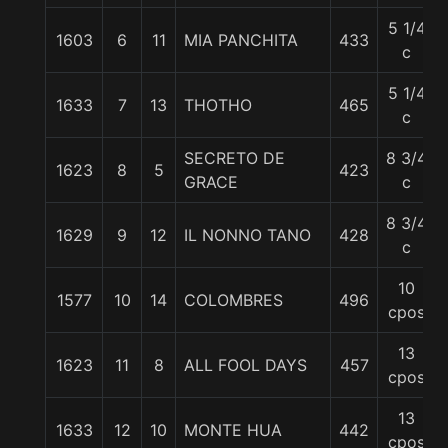
5 1/4
1603
6
11
MIA PANCHITA
433
c
5 1/4
1633
7
13
THOTHO
465
c
SECRETO DE
8 3/4
1623
8
5
423
GRACE
c
8 3/4
1629
9
12
IL NONNO TANO
428
c
10
1577
10
14
COLOMBRES
496
cpos
13
1623
11
8
ALL FOOL DAYS
457
cpos
13
1633
12
10
MONTE HUA
442
cpos