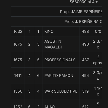
$580000 al 4to
Prop. JAIME ESPIÑEIRA C
Prep. J. ESPIÑEIRA C.
1632
1
1
KINO
498
0/0
AGUSTIN
2 3/4
1675
2
3
490
MAGALDI
c
3
1675
3
5
PROFESSIONALS
487
cpos.
3 3/4
1411
4
6
PAPITO RAMON
494
c
4 1/4
1350
5
4
WAR SUBJECTIVE
519
c
5
1252
6
2
ALAO
512