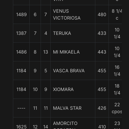
VENUS
8 1/4
1489
6
7
480
VICTORIOSA
c
10
1387
7
4
TERUKA
433
1/4
10
1486
8
13
MI MIKAELA
443
1/4
16
1184
9
5
VASCA BRAVA
455
1/4
18
1184
10
9
XIOMARA
455
1/4
22
----
11
11
MALVA STAR
426
cpos
AMORCITO
23
1625
12
14
410