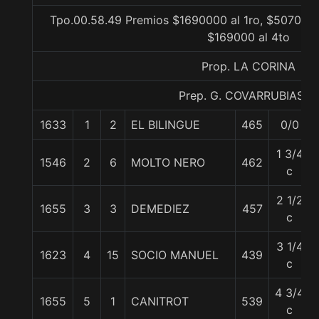
Tpo.00.58.49 Premios $1690000 al 1ro, $507000 
$169000 al 4to
Prop. LA CORINA
Prep. G. COVARRUBIAS E.
1633
1
2
EL BILINGUE
465
0/0
1 3/4
1546
2
6
MOLTO NERO
462
c
2 1/2
1655
3
3
DEMEDIEZ
457
c
3 1/4
1623
4
15
SOCIO MANUEL
439
c
4 3/4
1655
5
1
CANITROT
539
c