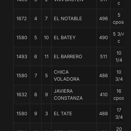
c
5
1672
4
7
EL NOTABLE
496
cpos.
5 3/4
1580
5
10
EL BATEY
490
c
10
1493
6
11
EL BARRERO
511
1/4
CHICA
10
1580
7
5
486
VOLADORA
3/4
JAVIERA
16
1632
8
9
410
CONSTANZA
cpos
17
1580
9
3
EL TATE
488
3/4
20