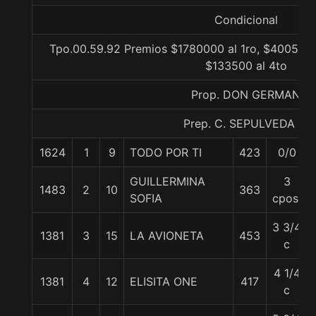
Condicional
Tpo.00.59.92 Premios $1780000 al 1ro, $400500 
$133500 al 4to
Prop. DON GERMAN
Prep. C. SEPULVEDA B.
1624
1
9
TODO POR TI
423
0/0
GUILLERMINA
3
1483
2
10
363
SOFIA
cpos.
3 3/4
1381
3
15
LA AVIONETA
453
c
4 1/4
1381
4
12
ELISITA ONE
417
c