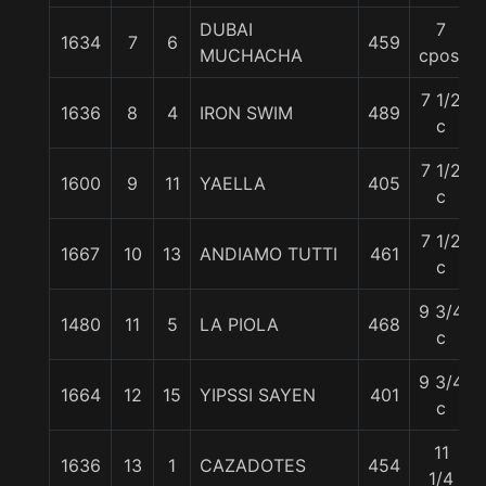
DUBAI
7
1634
7
6
459
MUCHACHA
cpos.
7 1/2
1636
8
4
IRON SWIM
489
c
7 1/2
1600
9
11
YAELLA
405
c
7 1/2
1667
10
13
ANDIAMO TUTTI
461
c
9 3/4
1480
11
5
LA PIOLA
468
c
9 3/4
1664
12
15
YIPSSI SAYEN
401
c
11
1636
13
1
CAZADOTES
454
1/4