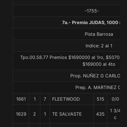
-1755-
7a.- Premio JUDAS, 1000 me
Pista Barrosa
Indice: 2 al 1
Tpo.00.58.77 Premios $1690000 al 1ro, $507000 
$169000 al 4to
Prop. NUÑEZ G CARLOS 
Prep. A. MARTINEZ C.
1661
1
7
FLEETWOOD
515
0/0
1 3/4
1629
2
1
TE SALVASTE
435
c