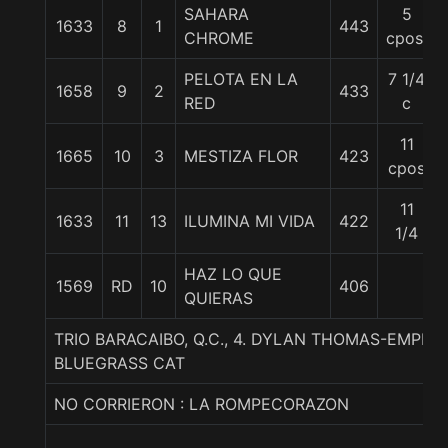
SAHARA
5
1633
8
1
443
CHROME
cpos.
PELOTA EN LA
7 1/4
1658
9
2
433
RED
c
11
1665
10
3
MESTIZA FLOR
423
cpos
11
1633
11
13
ILUMINA MI VIDA
422
1/4
HAZ LO QUE
1569
RD
10
406
QUIERAS
TRIO BARACAIBO, Q.C., 4. DYLAN THOMAS-EMPER
BLUEGRASS CAT
NO CORRIERON : LA ROMPECORAZON