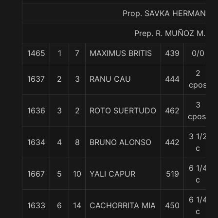
Prop. SAVKA HERMANOS
Prep. R. MUÑOZ M.
1465
1
7
MAXIMUS BRITIS
439
0/0
2
1637
2
3
RANU CAU
444
cpos
3
1636
3
2
ROTO SUERTUDO
462
cpos.
3 1/2
1634
4
8
BRUNO ALONSO
442
c
6 1/4
1667
5
10
YALI CAPUR
519
c
6 1/4
1633
6
14
CACHORRITA MIA
450
c