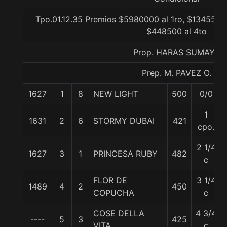
Tpo.01.12.35 Premios $5980000 al 1ro, $1345500 
$448500 al 4to
Prop. HARAS SUMAYA
Prep. M. PAVEZ O.
1627
1
8
NEW LIGHT
500
0/0
1
1631
2
6
STORMY DUBAI
421
cpo.
2 1/4
1627
3
1
PRINCESA RUBY
482
c
FLOR DE
3 1/4
1489
4
2
450
COPUCHA
c
COSE DELLA
4 3/4
----
5
3
425
VITA
c