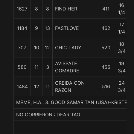
16
1627
8
8
FIND HER
411
1/4
17
1184
9
13
FASTLOVE
462
1/4
18
707
10
12
CHIC LADY
520
3/4
AVISPATE
19
580
11
3
455
COMADRE
3/4
CREIDA CON
24
1484
12
11
516
RAZON
3/4
MEME, H.A., 3. GOOD SAMARITAN (USA)-KRISTEV
NO CORRIERON : DEAR TAO