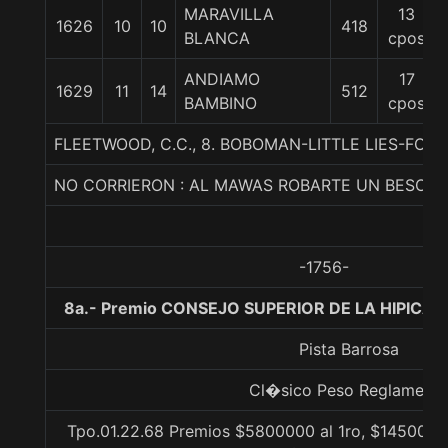
MARAVILLA
13
1626
10
10
418
BLANCA
cpos
ANDIAMO
17
1629
11
14
512
BAMBINO
cpos
FLEETWOOD, C.C., 8. BOBOMAN-LITTLE LIES-FO
NO CORRIERON : AL MAWAS ROBARTE UN BESO J
-1756-
8a.- Premio CONSEJO SUPERIOR DE LA HIPICA 
Pista Barrosa
Cl�sico Peso Reglament
Tpo.01.22.68 Premios $5800000 al 1ro, $1450000 