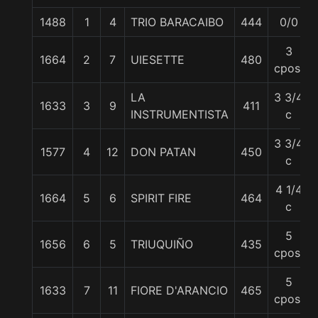
1488
1
4
TRIO BARACAIBO
444
0/0
3
1664
2
7
UIESETTE
480
cpos.
LA
3 3/4
1633
3
9
411
INSTRUMENTISTA
c
3 3/4
1577
4
12
DON PATAN
450
c
4 1/4
1664
5
6
SPIRIT FIRE
464
c
5
1656
6
5
TRIUQUIÑO
435
cpos.
5
1633
7
11
FIORE D'ARANCIO
465
cpos.