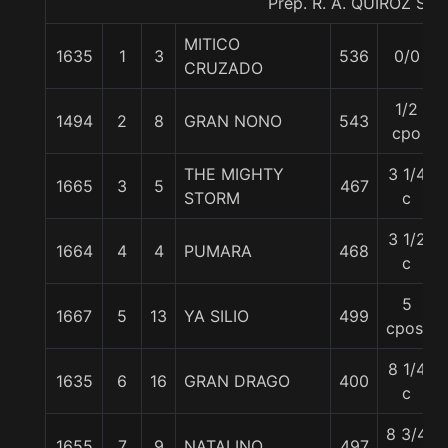
Prep. R. A. QUIROZ S.
MITICO
1635
1
3
536
0/0
CRUZADO
1/2
1494
2
8
GRAN NONO
543
cpo
THE MIGHTY
3 1/4
1665
3
5
467
STORM
c
3 1/2
1664
4
4
PUMARA
468
c
5
1667
5
13
YA SILIO
499
cpos.
8 1/4
1635
6
16
GRAN DRAGO
400
c
8 3/4
1655
7
9
NATALINO
497