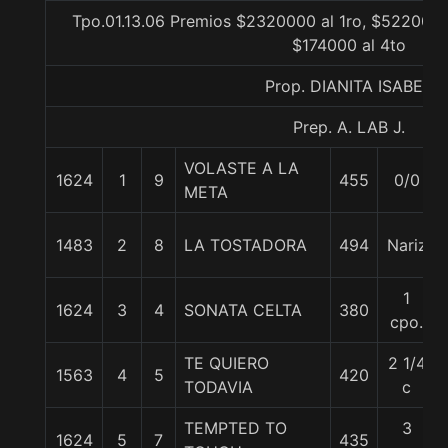
Tpo.01.13.06 Premios $2320000 al 1ro, $522000 
$174000 al 4to
Prop. DIANITA ISABEL
Prep. A. LAB J.
VOLASTE A LA
1624
1
9
455
0/0
META
1483
2
8
LA TOSTADORA
494
Nariz
1
1624
3
4
SONATA CELTA
380
cpo.
TE QUIERO
2 1/4
1563
4
5
420
TODAVIA
c
TEMPTED TO
3
1624
5
7
435