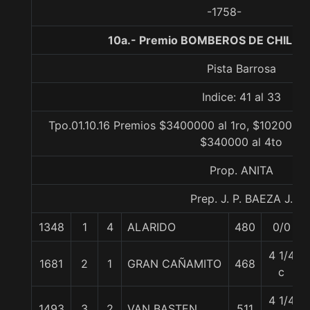
-1758-
10a.- Premio BOMBEROS DE CHILE, 
Pista Barrosa
Indice: 41 al 33
Tpo.01.10.16 Premios $3400000 al 1ro, $1020000 
$340000 al 4to
Prop. ANITA
Prep. J. P. BAEZA J.
1348
1
4
ALARIDO
480
0/0
4 1/4
1681
2
1
GRAN CAÑAMITO
468
c
4 1/4
1493
3
2
VAN BASTEN
511