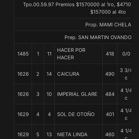
Tpo.00.59.97 Premios $1570000 al 1ro, $471000 
$157000 al 4to
Prop. MAMI CHELA
Prep. SAN MARTIN OVANDO M
HACER POR
1485
1
11
418
0/0
HACER
3 3/4
1626
2
14
CAICURA
490
c
4 1/4
1626
3
10
IMPERIAL GLARE
484
c
4 1/4
1629
4
4
SOL DE OTOÑO
401
c
4 1/4
1629
5
13
NIETA LINDA
460
c