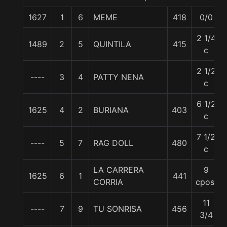
1627
1
6
MEME
418
0/0
2 1/4
1489
2
5
QUINTILA
415
c
2 1/2
----
3
4
PATTY NENA
c
6 1/2
1625
4
2
BURIANA
403
c
7 1/2
----
5
7
RAG DOLL
480
c
LA CARRERA
9
1625
6
1
441
CORRIA
cpos.
11
----
7
9
TU SONRISA
456
3/4