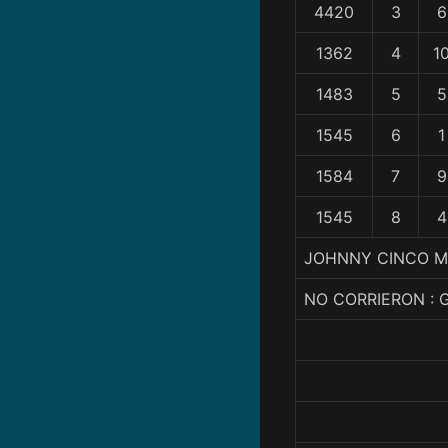
4420
3
6
1362
4
1
1483
5
5
1545
6
1
1584
7
9
1545
8
4
JOHNNY CINCO MI
NO CORRIERON : 