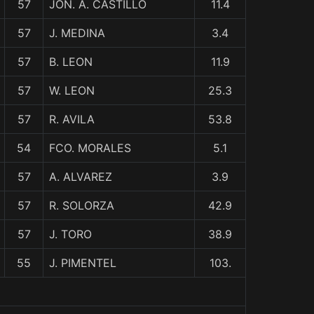
57
JON. A. CASTILLO
11.4
57
J. MEDINA
3.4
57
B. LEON
11.9
57
W. LEON
25.3
57
R. AVILA
53.8
54
FCO. MORALES
5.1
57
A. ALVAREZ
3.9
57
R. SOLORZA
42.9
57
J. TORO
38.9
55
J. PIMENTEL
103.