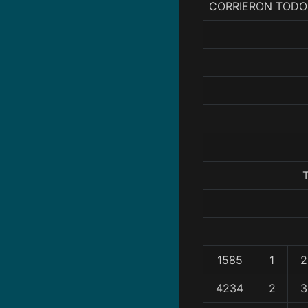
CORRIERON TODO
T
1585
1
2
4234
2
3