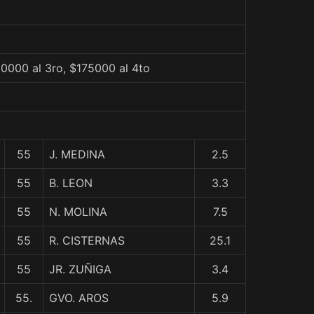
0000 al 3ro, $175000 al 4to
55
J. MEDINA
2.5
55
B. LEON
3.3
55
N. MOLINA
7.5
55
R. CISTERNAS
25.1
55
JR. ZUÑIGA
3.4
55.
GVO. AROS
5.9