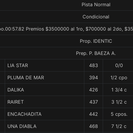
Pista Normal
Condicional
po.00:57.82 Premios $3500000 al 1ro, $700000 al 2do, $35
Prop. IDENTIC
Prep. P. BAEZA A.
LIA STAR
483
0/0
PLUMA DE MAR
394
1/2 cpo
DALIKA
426
1 3/4 c
RAIRET
437
3 1/2 c
ENCACHADITA
442
5 cpos.
1
UNA DIABLA
468
7 1/2 c