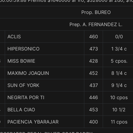
po.00:59.88 Premios $1640000 al 1ro, $328000 al 2do, $1
Prop. BUREO
Prep. A. FERNANDEZ L.
ACLIS
460
0/0
HIPERSONICO
473
1 3/4 c
3
MISS BOWIE
428
5 cpos.
MAXIMO JOAQUIN
452
8 1/4 c
1
SUN OF YORK
437
9 1/4 c
NEGRITA POR TI
446
10 cpos
4
BELLA CIAO
453
10 1/2
0
PACIENCIA YBARAJAR
400
11 cpos