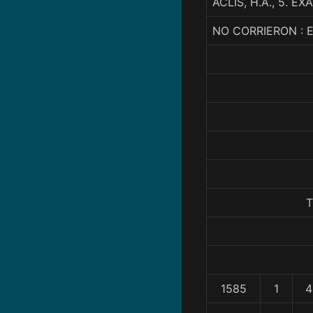
ACLIS, H.A., 5. 
NO CORRIERON : 
T
1585
1
4