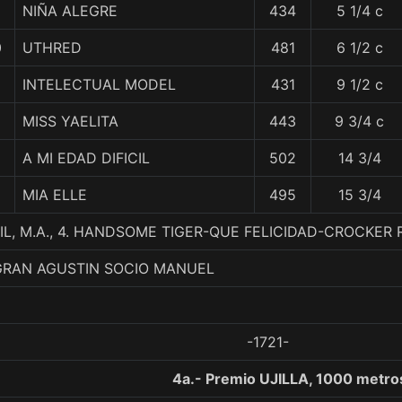
NIÑA ALEGRE
434
5 1/4 c
0
UTHRED
481
6 1/2 c
INTELECTUAL MODEL
431
9 1/2 c
MISS YAELITA
443
9 3/4 c
A MI EDAD DIFICIL
502
14 3/4
MIA ELLE
495
15 3/4
L, M.A., 4. HANDSOME TIGER-QUE FELICIDAD-CROCKER
GRAN AGUSTIN SOCIO MANUEL
-1721-
4a.- Premio UJILLA, 1000 metro