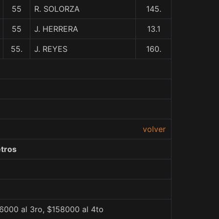
55
R. SOLORZA
145.
55
J. HERRERA
13.1
55.
J. REYES
160.
volver
tros
6000 al 3ro, $158000 al 4to