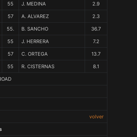
55
J. MEDINA
2.9
57
A. ALVAREZ
2.3
55.
B. SANCHO
36.7
55
J. HERRERA
7.2
57
C. ORTEGA
13.7
55
R. CISTERNAS
8.1
 ROAD
volver
s