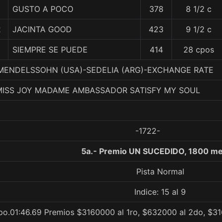
GUSTO A POCO
378
8 1/2 c
2
JACINTA GOOD
423
9 1/2 c
SIEMPRE SE PUEDE
414
28 cpos
3. MENDELSSOHN (USA)-SEDELIA (ARG)-EXCHANGE RATE
 MISS JOY MADAME AMBASSADOR SATISFY MY SOUL
-1722-
5a.- Premio UN SUCEDIDO, 1800 me
Pista Normal
Indice: 15 al 9
po.01:46.69 Premios $3160000 al 1ro, $632000 al 2do, $31