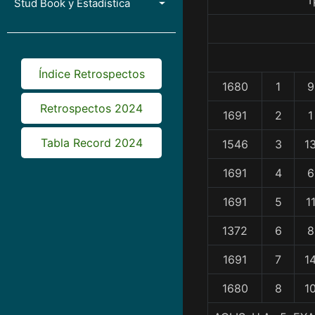
T
Stud Book y Estadística
Índice Retrospectos
1680
1
9
Retrospectos 2024
1691
2
1
Tabla Record 2024
1546
3
1
1691
4
6
1691
5
1
1372
6
8
1691
7
1
1680
8
1