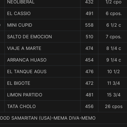
NEOLIBERAL
432
1/2 cpo
EL CASSIO
491
6 cpos.
0
MINI CUPID
558
6 1/2 c
SALTO DE EMOCION
510
7 cpos.
1
VIAJE A MARTE
474
8 1/4 c
ARRANCA HUASO
454
9 1/4 c
EL TANQUE AGUS
476
10 1/2
EL BIGOTE
472
11 3/4
LIMON PARTIDO
481
15 3/4
TATA CHOLO
456
26 cpos
4. GOOD SAMARITAN (USA)-MEMA DIVA-MEMO