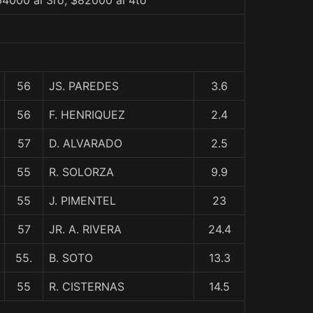
64000 al 3ro, $82000 al 4to
56
JS. PAREDES
3.6
56
F. HENRIQUEZ
2.4
57
D. ALVARADO
2.5
55
R. SOLORZA
9.9
55
J. PIMENTEL
23
57
JR. A. RIVERA
24.4
55.
B. SOTO
13.3
55
R. CISTERNAS
14.5