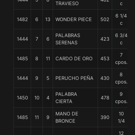
TRAVIESO
c
6 1/4
1482
6
13
WONDER PIECE
502
c
PALABRAS
6 3/4
1444
7
6
423
SERENAS
c
7
1485
8
11
CARDO DE ORO
453
cpos.
8
1444
9
5
PERUCHO PEÑA
430
cpos.
PALABRA
9
1450
10
4
478
CIERTA
cpos.
MANO DE
10
1485
11
9
390
BRONCE
1/4
12