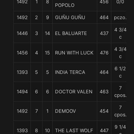
1492
1
8
456
0/0
POPOLO
1492
2
9
GUÑU GUÑU
464
pczo.
4 3/4
1446
3
14
EL BALUARTE
437
c
4 3/4
1456
4
15
RUN WITH LUCK
476
c
6 1/2
1393
5
5
INDIA TERCA
464
c
7
1494
6
6
DOCTOR VALEN
463
cpos.
7
1492
7
1
DEMOOV
454
cpos.
9 1/4
1393
8
10
THE LAST WOLF
447