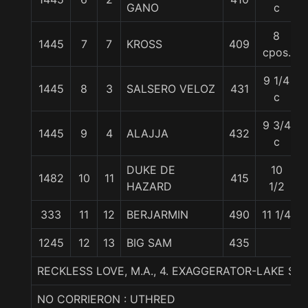
GANO
c
8
1445
7
7
KROSS
409
cpos.
9 1/4
1445
8
3
SALSERO VELOZ
431
c
9 3/4
1445
9
4
ALAJJA
432
c
DUKE DE
10
1482
10
11
415
HAZARD
1/2
333
11
12
BERJARMIN
490
11 1/4
1245
12
13
BIG SAM
435
RECKLESS LOVE, M.A., 4. EXAGGERATOR-LAKE S
NO CORRIERON : UTHRED