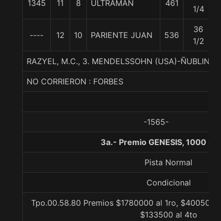
1345
11
8
ULTRAMAN
461
1/4
36
----
12
10
PARIENTE JUAN
536
1/2
RAZYEL, M.C., 3. MENDELSSOHN (USA)-ÑUBLINA
NO CORRIERON : FORBES
-1565-
3a.- Premio GENESIS, 1000 me
Pista Normal
Condicional
Tpo.00.58.80 Premios $1780000 al 1ro, $400500 a
$133500 al 4to