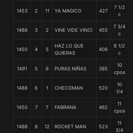
7 1/2
1453
2
11
YA MAGICO
427
c
7 3/4
1488
3
2
VINE VIDE VINCI
455
c
HAZ LO QUE
8 1/2
1450
4
5
406
QUIERAS
c
10
1491
5
6
PURAS NIÑAS
385
cpos
10
1488
6
1
CHECOMAN
520
1/4
11
1450
7
7
FABRANA
462
cpos
11
1488
8
12
ROCKET MAN
523
3/4