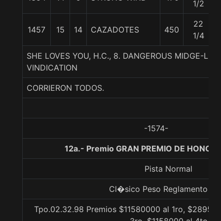
1/2
22
1457
15
14
CAZADOTES
450
1/4
SHE LOVES YOU, H.C., 8. DANGEROUS MIDGE-LAD
VINDICATION
CORRIERON TODOS.
-1574-
12a.- Premio GRAN PREMIO DE HONOR,
Pista Normal
Cl�sico Peso Reglamento Gr.
Tpo.02.32.98 Premios $11580000 al 1ro, $289500