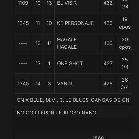
1109
10
13
EL VISIR
432
1/4
19
1345
11
10
KE PERSONAJE
430
cpos
HAGALE
20
----
12
11
436
HAGALE
cpos
25
----
13
1
ONE SHOT
427
1/4
26
1345
14
3
VANDU
428
3/4
ONIX BLUE, M.M., 3. LE BLUES-CANGAS DE ONIS
NO CORRIERON : FURIOSO NANO
-1568-