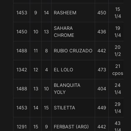
15
1453
9
14
RASHEEM
450
1/4
SAHARA
19
1450
10
13
436
CHROME
1/4
20
1488
11
8
RUBIO CRUZADO
442
1/2
21
1342
12
4
EL LOLO
473
cpos
BLANQUITA
24
1488
13
10
404
YOLY
1/4
29
1453
14
15
STILETTA
449
1/4
43
1291
15
9
FERBAST (ARG)
442
1/4