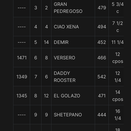
GRAN
5 3/4
----
3
2
479
PEDREGOSO
c
7 1/2
----
4
4
CIAO XENA
494
c
----
5
14
DEMIR
452
11 1/4
12
1471
6
8
VERSERO
466
cpos
DADDY
12
1349
7
6
542
ROOSTER
1/4
14
1345
8
12
EL GOLAZO
471
cpos
16
----
9
9
SHETEPANO
444
1/4
18