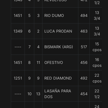
1/2
13
1451
5
3
RIO DUMO
494
3/4
13
1349
6
2
LUCA PRODAN
463
3/4
15
----
7
4
BISMARK (ARG)
517
cpos
16
1451
8
11
OFESTIVO
456
cpos
22
1251
9
9
RED DIAMOND
492
cpos
LASAÑA PARA
22
----
10
13
454
DOS
1/2
24