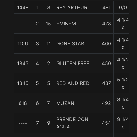
1448
1
3
REY ARTHUR
481
0/0
4 1/4
----
2
15
EMINEM
478
c
4 1/4
1106
3
11
GONE STAR
460
c
4 1/2
1345
4
2
GLUTEN FREE
450
c
5 1/2
1345
5
5
RED AND RED
437
c
8 1/4
618
6
7
MUZAN
492
c
PRENDE CON
9 1/4
----
7
9
454
AGUA
c