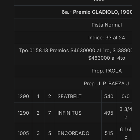
6a.- Premio GLADIOLO, 1900 m
Pista Normal
Indice: 33 al 24
Tpo.01.58.13 Premios $4630000 al 1ro, $1389000 a
$463000 al 4to
Prop. PAOLA
Prep. J. P. BAEZA J.
1290
1
2
SEATBELT
540
0/0
3 3/4
1290
2
7
INFINITUS
495
c
6 1/4
1005
3
5
ENCORDADO
515
c