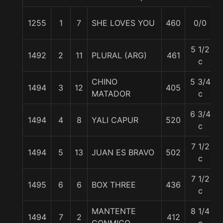
1255
1
7
SHE LOVES YOU
460
0/0
5 1/2
1492
2
11
PLURAL (ARG)
461
c
CHINO
5 3/4
1494
3
12
405
MATADOR
c
6 3/4
1494
4
8
YALI CAPUR
520
c
7 1/2
1494
5
13
JUAN ES BRAVO
502
c
7 1/2
1495
6
6
BOX THREE
436
c
MANTENTE
8 1/4
1494
7
2
412