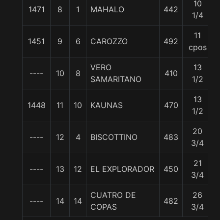
10
1471
8
1
MAHALO
442
1/4
11
1451
9
6
CAROZZO
492
cpos
VERO
13
----
10
8
410
SAMARITANO
1/2
13
1448
11
10
KAUNAS
470
1/2
20
----
12
4
BISCOTTINO
483
3/4
21
----
13
12
EL EXPLORADOR
450
3/4
CUATRO DE
26
----
14
14
482
COPAS
3/4