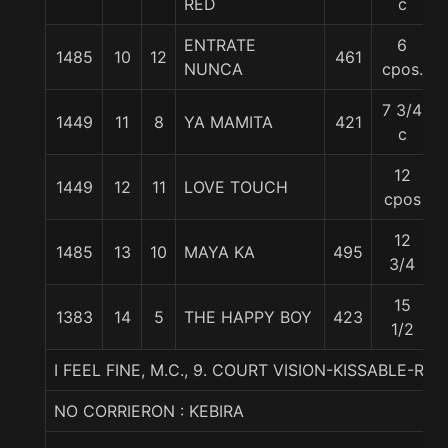
RED
c
ENTRATE
6
1485
10
12
461
NUNCA
cpos.
7 3/4
1449
11
8
YA MAMITA
421
c
12
1449
12
11
LOVE TOUCH
cpos
12
1485
13
10
MAYA KA
495
3/4
15
1383
14
5
THE HAPPY BOY
423
1/2
I FEEL FINE, M.C., 9. COURT VISION-KISSABLE-RIY
NO CORRIERON : KEBIRA