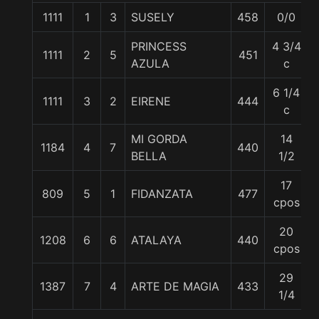
1111
1
3
SUSELY
458
0/0
PRINCESS
4 3/4
1111
2
5
451
AZULA
c
6 1/4
1111
3
2
EIRENE
444
c
MI GORDA
14
1184
4
7
440
BELLA
1/2
17
809
5
1
FIDANZATA
477
cpos
20
1208
6
6
ATALAYA
440
cpos
29
1387
7
4
ARTE DE MAGIA
433
1/4