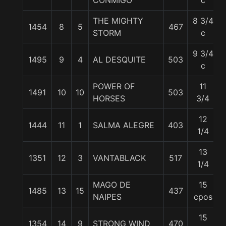
CONMIGO
c
THE MIGHTY
8 3/4
1454
8
5
467
STORM
c
9 3/4
1495
9
4
AL DESQUITE
503
c
POWER OF
11
1491
10
10
503
HORSES
3/4
12
1444
11
1
SALMA ALEGRE
403
1/4
13
1351
12
3
VANTABLACK
517
1/4
MAGO DE
15
1485
13
15
437
NAIPES
cpos
15
1354
14
9
STRONG WIND
470