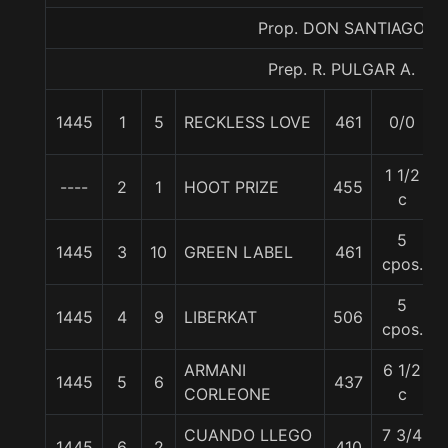
Prop. DON SANTIAGO
Prep. R. PULGAR A.
1445
1
5
RECKLESS LOVE
461
0/0
1 1/2
----
2
1
HOOT PRIZE
455
c
5
1445
3
10
GREEN LABEL
461
cpos.
5
1445
4
9
LIBERKAT
506
cpos.
ARMANI
6 1/2
1445
5
6
437
CORLEONE
c
CUANDO LLEGO
7 3/4
1445
6
2
410