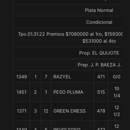
Pista Normal
Condicional
Tpo.01.31.22 Premios $7080000 al 1ro, $1593000 a
$531000 al 4to
Prop. EL QUIJOTE
Prep. J. P. BAEZA J.
1349
1
7
RAZYEL
471
0/0
10
1451
2
1
PESO PLUMA
515
1/4
12
1371
3
12
GREEN DRESS
478
1/2
12
1349
4
5
REVOLTOSO
472