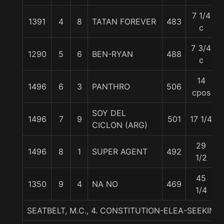
7 1/4
1391
4
8
TATAN FOREVER
483
c
7 3/4
1290
5
6
BEN-RYAN
488
c
14
1496
6
3
PANTHRO
506
cpos
SOY DEL
1496
7
9
501
17 1/4
CICLON (ARG)
29
1496
8
1
SUPER AGENT
492
1/2
45
1350
9
4
NA NO
469
1/4
SEATBELT, M.C., 4. CONSTITUTION-ELEA-SEEKING