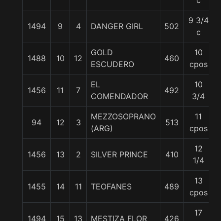
c
9 3/4
1494
9
4
DANGER GIRL
502
c
GOLD
10
1488
10
12
460
ESCUDERO
cpos
EL
10
1456
11
7
492
COMENDADOR
3/4
MEZZOSOPRANO
11
94
12
3
513
(ARG)
cpos
12
1456
13
2
SILVER PRINCE
410
1/4
13
1455
14
11
TEOFANES
489
cpos
17
1494
15
13
MESTIZA FLOR
426