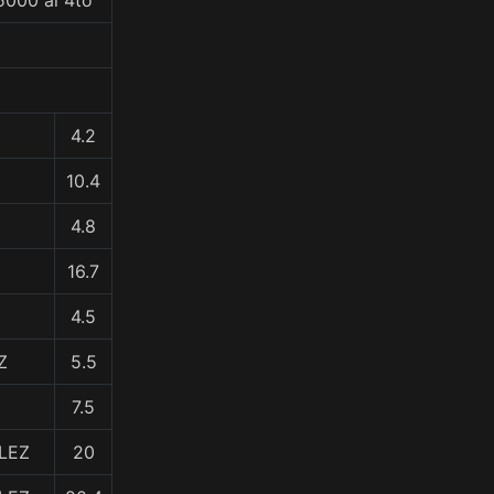
5000 al 4to
4.2
10.4
4.8
16.7
4.5
Z
5.5
7.5
ALEZ
20