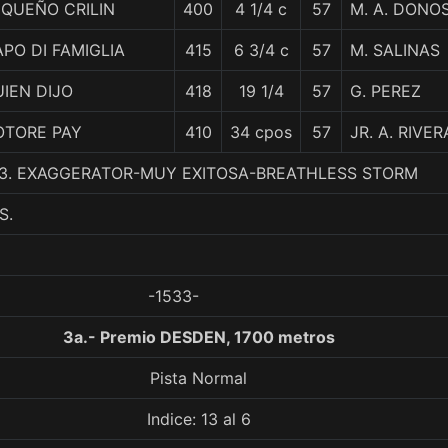
EQUEÑO CRILIN
400
4 1/4 c
57
M. A. DONO
PO DI FAMIGLIA
415
6 3/4 c
57
M. SALINAS
IEN DIJO
418
19 1/4
57
G. PEREZ
OTORE PAY
410
34 cpos
57
JR. A. RIVER
, 3. EXAGGERATOR-MUY EXITOSA-BREATHLESS STORM
S.
-1533-
3a.- Premio DESDEN, 1700 metros
Pista Normal
Indice: 13 al 6