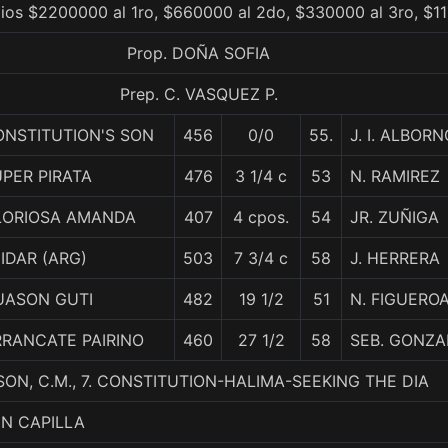
ios $2200000 al 1ro, $660000 al 2do, $330000 al 3ro, $11
Prop. DOÑA SOFIA
Prep. C. VASQUEZ P.
ONSTITUTION'S SON
456
0/0
55.
J. I. ALBOR
PER PIRATA
476
3 1/4 c
53
N. RAMIREZ
LORIOSA AMANDA
407
4 cpos.
54
JR. ZUÑIGA
IDAR (ARG)
503
7 3/4 c
58
J. HERRERA
UASON GUTI
482
19 1/2
51
N. FIGUERO
RRANCATE PAIRINO
460
27 1/2
58
SEB. GONZA
ON, C.M., 7. CONSTITUTION-HALIMA-SEEKING THE DIA
EN CAPILLA