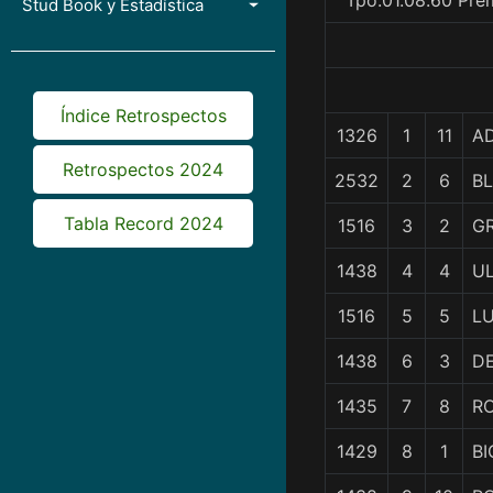
Tpo.01.08.60 Pre
Stud Book y Estadística
Índice Retrospectos
1326
1
11
A
Retrospectos 2024
2532
2
6
BL
Tabla Record 2024
1516
3
2
G
1438
4
4
U
1516
5
5
L
1438
6
3
D
1435
7
8
R
1429
8
1
BI