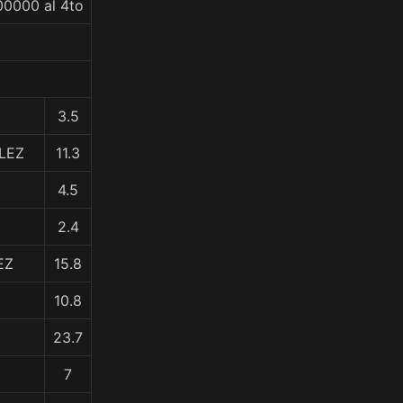
00000 al 4to
3.5
LEZ
11.3
4.5
2.4
EZ
15.8
10.8
23.7
7