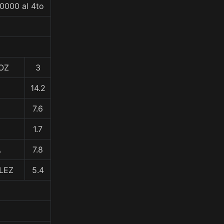
0000 al 4to
NOZ
3
14.2
7.6
1.7
A
7.8
LEZ
5.4