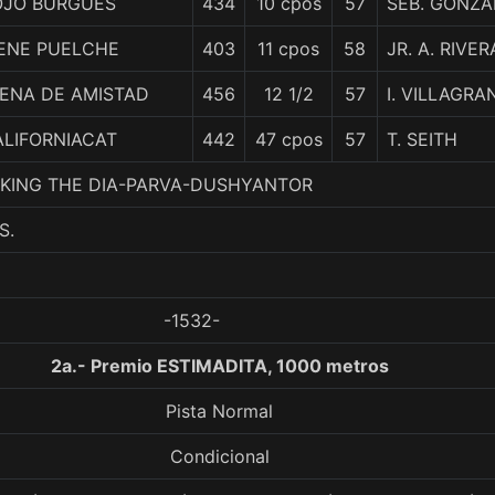
OJO BURGUES
434
10 cpos
57
SEB. GONZA
IENE PUELCHE
403
11 cpos
58
JR. A. RIVER
LENA DE AMISTAD
456
12 1/2
57
I. VILLAGRA
ALIFORNIACAT
442
47 cpos
57
T. SEITH
SEEKING THE DIA-PARVA-DUSHYANTOR
S.
-1532-
2a.- Premio ESTIMADITA, 1000 metros
Pista Normal
Condicional