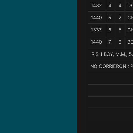
1432
4
4
D
1440
5
2
G
1337
6
5
C
1440
7
8
BE
IRISH BOY, M.M.,
NO CORRIERON : 