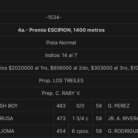
-1534-
4a.- Premio ESCIPION, 1400 metros
Pista Normal
Indice: 14 al 7
ios $2020000 al 1ro, $606000 al 2do, $303000 al 3ro, $10
Prop. LOS TREILES
Prep. C. RABY V.
ISH BOY
483
0/0
58
G. PEREZ
ERUSA
473
1 3/4 c
58
JR. A. RIVER
AJOMA
454
6 cpos.
58
G. RODRIGU