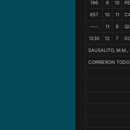
196
9
10
P
657
10
11
CA
----
11
8
QU
1230
12
7
D
SAUSALITO, M.M.
CORRIERON TODO