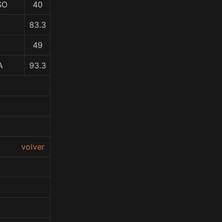
SO
40
83.3
49
A
93.3
volver