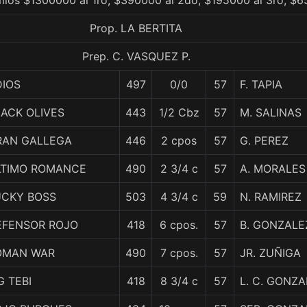
mios $1300000 al 1ro, $390000 al 2do, $195000 al 3ro, $6
Prop. LA BERTITA
Prep. C. VASQUEZ P.
DIOS
497
0/0
57
F. TAPIA
ACK OLIVES
443
1/2 Cbz
57
M. SALINAS
RAN GALLEGA
446
2 cpos
57
G. PEREZ
LTIMO ROMANCE
490
2 3/4 c
57
A. MORALES
UCKY BOSS
503
4 3/4 c
59
N. RAMIREZ
EFENSOR ROJO
418
6 cpos.
57
B. GONZALE
OMAN WAR
490
7 cpos.
57
JR. ZUÑIGA
G TEBI
418
8 3/4 c
57
L. C. GONZ