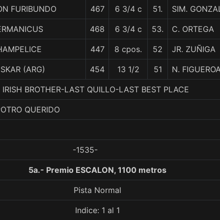
ON FURIBUNDO
467
6 3/4 c
51.
SIM. GONZA
ERMANICUS
468
6 3/4 c
53.
C. ORTEGA
HAMPELICE
447
8 cpos.
52
JR. ZUÑIGA
SKAR (ARG)
454
13 1/2
51
N. FIGUERO
 5. IRISH BROTHER-LAST QUILLO-LAST BEST PLACE
POTRO QUERIDO
-1535-
5a.- Premio ESCALON, 1100 metros
Pista Normal
Indice: 1 al 1