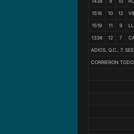
1438
9
10
R
1516
10
12
V
1519
11
9
L
1336
12
7
C
ADIOS, Q.C., 7. 
CORRIERON TODO