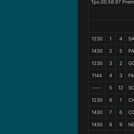
Tpo.00.58.97 Prem
1230
1
4
S
1430
2
5
P
1230
3
2
G
1144
4
3
F
----
5
12
S
1230
6
1
C
1430
7
6
C
1430
8
9
N