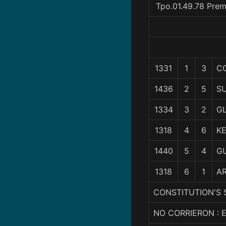
Tpo.01.49.78 Prem
1331
1
3
C
1436
2
5
SU
1334
3
2
G
1318
4
6
KE
1440
5
4
G
1318
6
1
A
CONSTITUTION'S S
NO CORRIERON : 