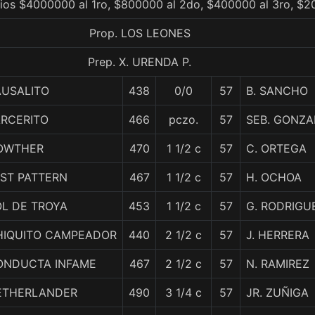
ios $4000000 al 1ro, $800000 al 2do, $400000 al 3ro, $2
Prop. LOS LEONES
Prep. X. URENDA P.
AUSALITO
438
0/0
57
B. SANCHO
ARCERITO
466
pczo.
57
SEB. GONZA
OWTHER
470
1 1/2 c
57
C. ORTEGA
AST PATTERN
467
1 1/2 c
57
H. OCHOA
OL DE TROYA
453
1 1/2 c
57
G. RODRIGU
HIQUITO CAMPEADOR
440
2 1/2 c
57
J. HERRERA
ONDUCTA INFAME
467
2 1/2 c
57
N. RAMIREZ
ETHERLANDER
490
3 1/4 c
57
JR. ZUÑIGA