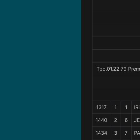
Tpo.01.22.79 Prem
1317
1
1
IR
1440
2
6
J
1434
3
7
P