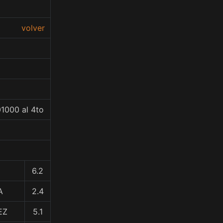
volver
1000 al 4to
6.2
A
2.4
EZ
5.1