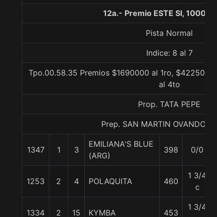
12a.- Premio ESTE SI, 1000 m
Pista Normal
Indice: 8 al 7
Tpo.00.58.35 Premios $1690000 al 1ro, $422500 al
al 4to
Prop. TATA PEPE
Prep. SAN MARTIN OVANDO M
EMILIANA'S BLUE
1347
1
3
398
0/0
(ARG)
1 3/4
1253
2
4
POLAQUITA
460
c
1 3/4
1334
2
15
KYMBA
453