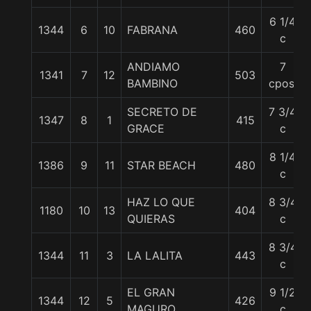
6 1/4
1344
6
10
FABRANA
460
c
ANDIAMO
7
1341
7
12
503
BAMBINO
cpos.
SECRETO DE
7 3/4
1347
8
1
415
GRACE
c
8 1/4
1386
9
11
STAR BEACH
480
c
HAZ LO QUE
8 3/4
1180
10
13
404
QUIERAS
c
8 3/4
1344
11
3
LA LALITA
443
c
EL GRAN
9 1/2
1344
12
5
426
MAGURO
c