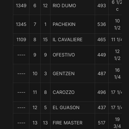
6 1/2
1349
6
12
RIO DUMO
493
c
10
1345
7
1
PACHEKIN
536
1/2
1109
8
15
IL CAVALIERE
465
11 1/4
12
----
9
9
OFESTIVO
449
1/2
16
----
10
3
GENTZEN
487
1/4
----
11
8
CAROZZO
496
17 1/4
----
12
5
EL GUASON
437
17 1/4
19
----
13
13
FIRE MASTER
517
3/4