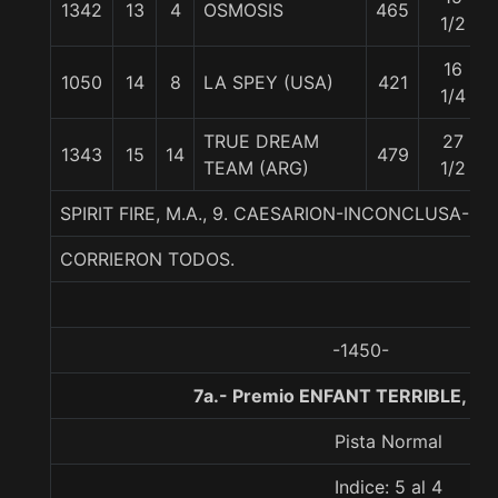
1342
13
4
OSMOSIS
465
1/2
16
1050
14
8
LA SPEY (USA)
421
1/4
TRUE DREAM
27
1343
15
14
479
TEAM (ARG)
1/2
SPIRIT FIRE, M.A., 9. CAESARION-INCONCLUSA-H
CORRIERON TODOS.
-1450-
7a.- Premio ENFANT TERRIBLE, 10
Pista Normal
Indice: 5 al 4