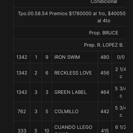
Condicional
Tpo.00.58.54 Premios $1780000 al 1ro, $400500 al
al 4to
Prop. BRUCE
Prep. R. LOPEZ B.
1342
1
9
IRON SWIM
480
0/0
2 1/4
1342
2
6
RECKLESS LOVE
456
c
5 3/4
1342
3
3
GREEN LABEL
464
c
5 3/4
762
3
5
COLMILLO
442
c
CUANDO LLEGO
6 1/2
333
5
10
415