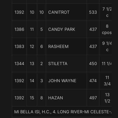
7 1/2
1392
10
10
CANITROT
533
c
8
1386
11
5
CANDY PARK
437
cpos.
9 1/4
1383
12
6
RASHEEM
437
c
1344
13
2
STILETTA
450
11 1/4
11
1392
14
3
JOHN WAYNE
474
3/4
13
1392
15
8
HAZAN
497
1/2
MI BELLA ISI, H.C., 4. LONG RIVER-MI CELESTE-A