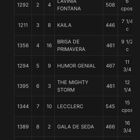
LAVINIA
6
1292
2
4
508
FONTANA
cpos.
7 1/4
1211
3
8
KAILA
446
c
BRISA DE
9 1/2
1356
4
16
461
PRIMAVERA
c
11
1294
5
9
HUMOR GENIAL
467
3/4
THE MIGHTY
12
1395
6
3
461
STORM
1/4
15
1344
7
10
LECCLERC
545
cpos
16
1389
8
2
GALA DE SEDA
466
3/4