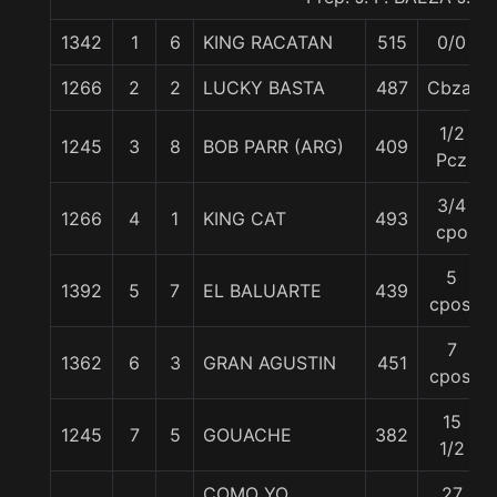
1342
1
6
KING RACATAN
515
0/0
1266
2
2
LUCKY BASTA
487
Cbza.
1/2
1245
3
8
BOB PARR (ARG)
409
Pcz
3/4
1266
4
1
KING CAT
493
cpo
5
1392
5
7
EL BALUARTE
439
cpos.
7
1362
6
3
GRAN AGUSTIN
451
cpos.
15
1245
7
5
GOUACHE
382
1/2
COMO YO
27