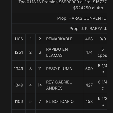
Tpo.01.18.18 Premios $6990000 al 1ro, $1572750 
$524250 al 4to
Prop. HARAS CONVENTO VI
Prep. J. P. BAEZA J.
1106
1
2
REMARKABLE
468
0/0
RAPIDO EN
5
1251
2
6
474
LLAMAS
cpos.
5 1/4
1349
3
11
PESO PLUMA
509
c
REY GABRIEL
6 1/4
1349
4
14
427
ANDRES
c
6 1/2
1106
5
7
EL BOTICARIO
458
c