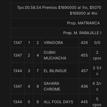
Tpo.00.58.54 Premios $1690000 al 1ro, $507000 
$169000 al 4to
Prop. MATRIARCA
Prep. M. RABAJILLE D.
1347
1
2
VIRADORA
426
0/0
DUBAI
2
1347
2
4
455
MUCHACHA
cpos
3 1/4
1344
3
7
EL BILINGUE
457
c
SAHARA
4 3/4
1347
4
9
436
CHROME
c
5
1344
5
8
ALL FOOL DAYS
445
cpos.