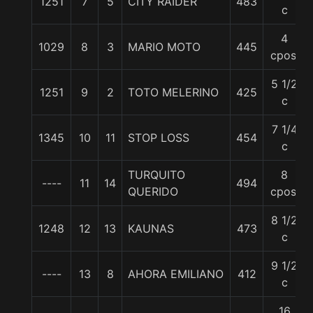
1251
7
5
CITY RAIDER
483
c
4
1029
8
3
MARIO MOTO
445
cpos.
5 1/2
1251
9
2
TOTO MELERINO
425
c
7 1/4
1345
10
11
STOP LOSS
454
c
TURQUITO
8
----
11
14
494
QUERIDO
cpos.
8 1/2
1248
12
13
KAUNAS
473
c
9 1/2
----
13
8
AHORA EMILIANO
412
c
16