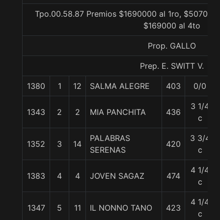
Tpo.00.58.87 Premios $1690000 al 1ro, $507000 
$169000 al 4to
Prop. GALLO
Prep. E. SWITT V.
1380
1
12
SALMA ALEGRE
403
0/0
3 1/4
1343
2
2
MIA PANCHITA
436
c
PALABRAS
3 3/4
1352
3
14
420
SERENAS
c
4 1/4
1383
4
4
JOVEN SAGAZ
474
c
4 1/4
1347
5
11
IL NONNO TANO
423
c