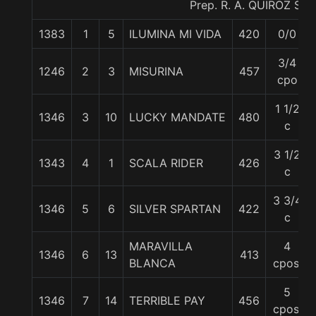
Prep. R. A. QUIROZ S.
1383
1
5
ILUMINA MI VIDA
420
0/0
3/4
1246
2
3
MISURINA
457
cpo
1 1/2
1346
3
10
LUCKY MANDATE
480
c
3 1/2
1343
4
1
SCALA RIDER
426
c
3 3/4
1346
5
6
SILVER SPARTAN
422
c
MARAVILLA
4
1346
6
13
413
BLANCA
cpos.
5
1346
7
14
TERRIBLE PAY
456
cpos.