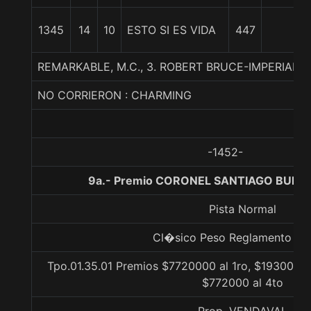
1345
14
10
ESTO SI ES VIDA
447
REMARKABLE, M.C., 3. ROBERT BRUCE-IMPERIAL 
NO CORRIERON : CHARMING
-1452-
9a.- Premio CORONEL SANTIAGO BUERA
Pista Normal
Cl�sico Peso Reglamento Lis
Tpo.01.35.01 Premios $7720000 al 1ro, $1930000 
$772000 al 4to