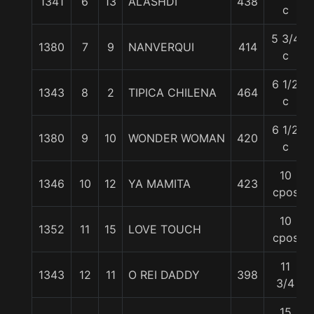
1341
6
13
ALASHDI
438
c
5 3/4
1380
7
9
NANVERQUI
414
c
6 1/2
1343
8
2
TIPICA CHILENA
464
c
6 1/2
1380
9
10
WONDER WOMAN
420
c
10
1346
10
12
YA MAMITA
423
cpos
10
1352
11
15
LOVE TOUCH
cpos
11
1343
12
11
O REI DADDY
398
3/4
15