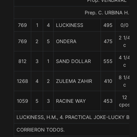
Prop. VENDAVAL
Prep. C. URBINA H.
769
1
4
LUCKINESS
495
0/0
2 1/4
769
2
5
ONDERA
475
c
4 1/4
812
3
1
SAND DOLLAR
555
c
8 1/4
1268
4
2
ZULEMA ZAHIR
410
c
12
1059
5
3
RACINE WAY
453
cpos
LUCKINESS, H.M., 4. PRACTICAL JOKE-LUCKY BA
CORRIERON TODOS.