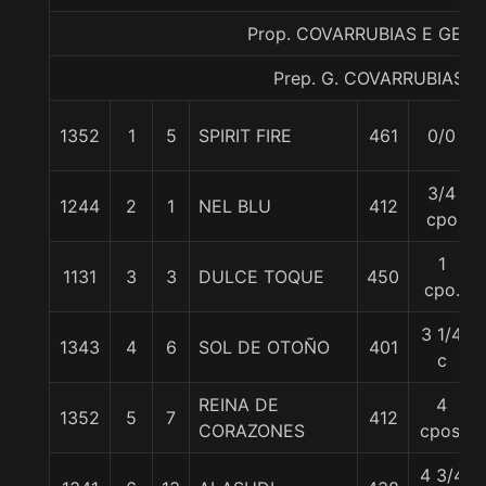
Prop. COVARRUBIAS E GEN
Prep. G. COVARRUBIAS E.
1352
1
5
SPIRIT FIRE
461
0/0
3/4
1244
2
1
NEL BLU
412
cpo
1
1131
3
3
DULCE TOQUE
450
cpo.
3 1/4
1343
4
6
SOL DE OTOÑO
401
c
REINA DE
4
1352
5
7
412
CORAZONES
cpos.
4 3/4