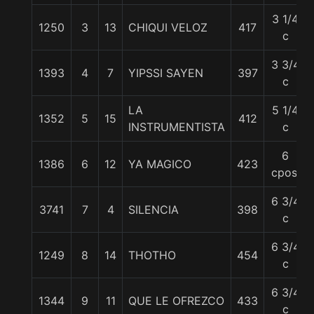
3 1/4
1250
3
13
CHIQUI VELOZ
417
c
3 3/4
1393
4
7
YIPSSI SAYEN
397
c
LA
5 1/4
1352
5
15
412
INSTRUMENTISTA
c
6
1386
6
12
YA MAGICO
423
cpos.
6 3/4
3741
7
4
SILENCIA
398
c
6 3/4
1249
8
14
THOTHO
454
c
6 3/4
1344
9
11
QUE LE OFREZCO
433
c