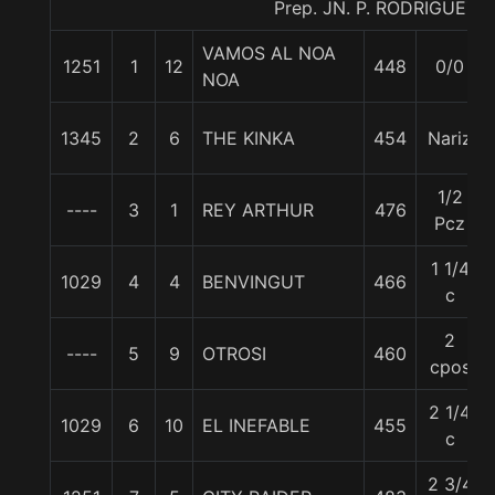
Prep. JN. P. RODRIGUEZ E
VAMOS AL NOA
1251
1
12
448
0/0
NOA
1345
2
6
THE KINKA
454
Nariz
1/2
----
3
1
REY ARTHUR
476
Pcz
1 1/4
1029
4
4
BENVINGUT
466
c
2
----
5
9
OTROSI
460
cpos
2 1/4
1029
6
10
EL INEFABLE
455
c
2 3/4