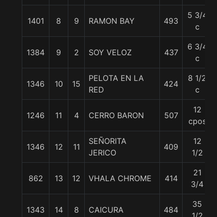
5 3/4
1401
8
9
RAMON BAY
493
c
6 3/4
1384
9
2
SOY VELOZ
437
c
PELOTA EN LA
8 1/2
1346
10
15
424
RED
c
12
1246
11
4
CERRO BARON
507
cpos
SEÑORITA
12
1346
12
11
409
JERICO
1/2
21
862
13
12
VHALA CHROME
414
3/4
35
1343
14
8
CAICURA
484
1/2