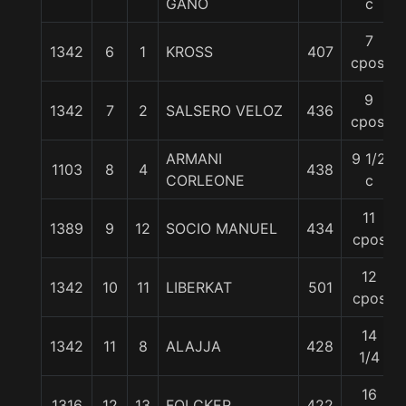
GANO
c
7
1342
6
1
KROSS
407
cpos.
9
1342
7
2
SALSERO VELOZ
436
cpos.
ARMANI
9 1/2
1103
8
4
438
CORLEONE
c
11
1389
9
12
SOCIO MANUEL
434
cpos
12
1342
10
11
LIBERKAT
501
cpos
14
1342
11
8
ALAJJA
428
1/4
16
1316
12
13
FOLCKER
422