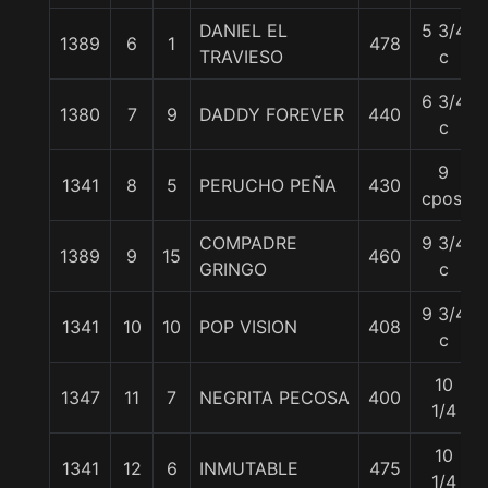
DANIEL EL
5 3/4
1389
6
1
478
TRAVIESO
c
6 3/4
1380
7
9
DADDY FOREVER
440
c
9
1341
8
5
PERUCHO PEÑA
430
cpos.
COMPADRE
9 3/4
1389
9
15
460
GRINGO
c
9 3/4
1341
10
10
POP VISION
408
c
10
1347
11
7
NEGRITA PECOSA
400
1/4
10
1341
12
6
INMUTABLE
475
1/4