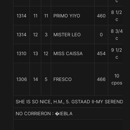
c
8 1/2
1314
11
11
PRIMO YIYO
460
c
8 3/4
1314
12
3
MISTER LEO
0
c
9 1/2
1310
13
12
MISS CAISSA
454
c
10
1306
14
5
FRESCO
466
cpos
SHE IS SO NICE, H.M., 5. GSTAAD II-MY SERENDIPI
NO CORRIERON : �IEBLA