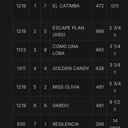
1219
1
7
EL CATIMBA
472
0/0
ESCAPE PLAN
2 3/4
1219
2
5
486
(ARG)
c
COMO UNA
3 1/4
1123
3
8
465
LOBA
c
3 1/4
1311
4
4
GOLDEN CANDY
438
c
5 3/4
1219
5
2
MISS OLIVIA
491
c
9 1/2
1219
6
6
DARDO
491
c
14
930
7
1
RESILENCIA
396
cpos