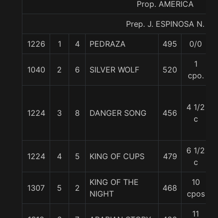
Prop. AMERICA
Prep. J. ESPINOSA N.
1226
1
4
PEDRAZA
495
0/0
1
1040
2
6
SILVER WOLF
520
cpo.
4 1/2
1224
3
8
DANGER SONG
456
c
6 1/2
1224
4
5
KING OF CUPS
479
c
KING OF THE
10
1307
5
2
468
NIGHT
cpos
11