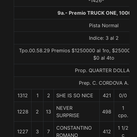
-1426-
9a.- Premio TRUCK ONE, 1000 m
Pista Normal
Indice: 3 al 2
Tpo.00.58.29 Premios $1250000 al 1ro, $250000 a
$0 al 4to
Prop. QUARTER DOLLAR
Prep. C. CORDOVA A.
1312
1
2
SHE IS SO NICE
421
0/0
NEVER
1
1228
2
13
498
SURPRISE
cpo.
CONSTANTINO
1 1/2
1227
3
7
412
ROMANO
c