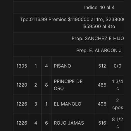
Indice: 10 al 4
Tpo.01.16.99 Premios $1190000 al 1ro, $238000 al
$59500 al 4to
Prop. SANCHEZ E HIJOS
Prep. E. ALARCON J.
1305
1
4
PISANO
512
0/0
PRINCIPE DE
1 3/4
1220
2
8
485
ORO
c
2
1226
3
1
EL MANOLO
496
cpos
8 1/2
1226
4
6
ROJO JAMAS
516
c