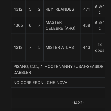
9 3/4
1312
5
2
REY IRLANDES
471
c
MASTER
9 3/4
1305
6
7
458
CELEBRE (ARG)
c
18
1313
7
5
MISTER ATLAS
443
cpos
PISANO, C.C., 4. HOOTENANNY (USA)-SEASIDE T
DABBLER
NO CORRIERON : CHE NOVA
-1422-