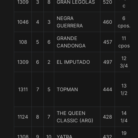
1309
3
8
GRAN LEGOLAS
520
c
NEGRA
6
1046
4
3
460
GUERRERA
cpos.
GRANDE
11
108
5
6
457
CANDONGA
cpos
12
1309
6
2
EL IMPUTADO
497
3/4
13
1311
7
5
TOPMAN
444
1/2
THE QUEEN
14
1124
8
7
428
CLASSIC (ARG)
1/4
19
1308
9
10
YATRA
432