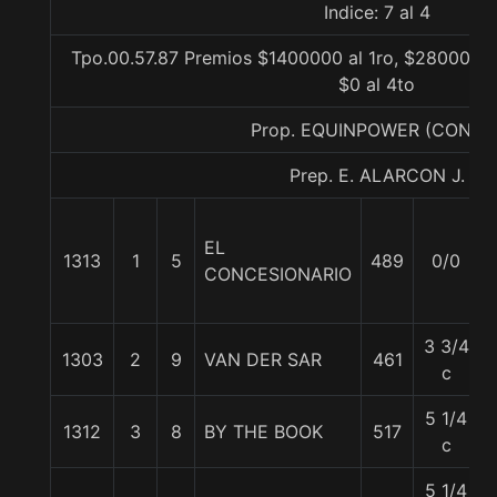
Indice: 7 al 4
Tpo.00.57.87 Premios $1400000 al 1ro, $280000 al
$0 al 4to
Prop. EQUINPOWER (CONCE
Prep. E. ALARCON J.
EL
1313
1
5
489
0/0
CONCESIONARIO
3 3/4
1303
2
9
VAN DER SAR
461
c
5 1/4
1312
3
8
BY THE BOOK
517
c
5 1/4