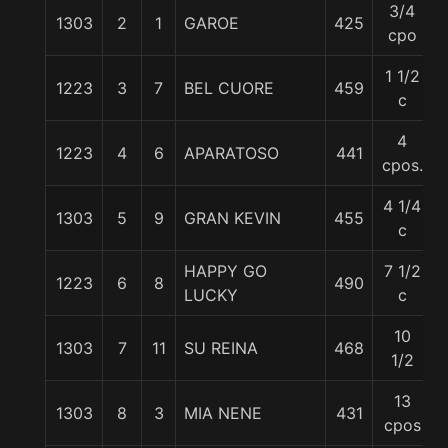
3/4
1303
2
1
GAROE
425
cpo
1 1/2
1223
3
7
BEL CUORE
459
c
4
1223
4
6
APARATOSO
441
cpos.
4 1/4
1303
5
9
GRAN KEVIN
455
c
HAPPY GO
7 1/2
1223
6
8
490
LUCKY
c
10
1303
7
11
SU REINA
468
1/2
13
1303
8
3
MIA NENE
431
cpos