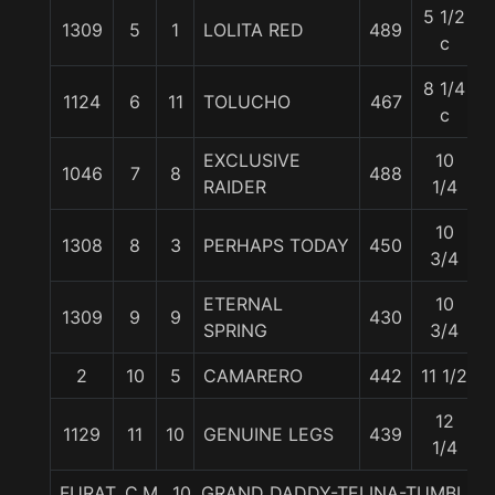
5 1/2
1309
5
1
LOLITA RED
489
c
8 1/4
1124
6
11
TOLUCHO
467
c
EXCLUSIVE
10
1046
7
8
488
RAIDER
1/4
10
1308
8
3
PERHAPS TODAY
450
3/4
ETERNAL
10
1309
9
9
430
SPRING
3/4
2
10
5
CAMARERO
442
11 1/2
12
1129
11
10
GENUINE LEGS
439
1/4
FURAT, C.M., 10. GRAND DADDY-TELINA-TUMBLE