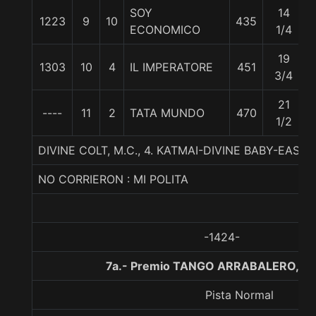
SOY
14
1223
9
10
435
ECONOMICO
1/4
19
1303
10
4
IL IMPERATORE
451
3/4
21
----
11
2
TATA MUNDO
470
1/2
DIVINE COLT, M.C., 4. KATMAI-DIVINE BABY-EASI
NO CORRIERON : MI POLITA
-1424-
7a.- Premio TANGO ARRABALERO, 10
Pista Normal