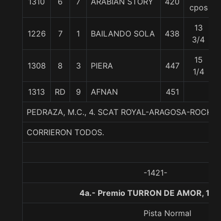
1310
6
7
ARABIAN STORY
420
cpos
13
1226
7
1
BAILANDO SOLA
438
3/4
15
1308
8
3
PIERA
447
1/4
1313
RD
9
AFNAN
451
PEDRAZA, M.C., 4. SCAT ROYAL-ARAGOSA-ROCK O
CORRIERON TODOS.
-1421-
4a.- Premio TURRON DE AMOR, 130
Pista Normal