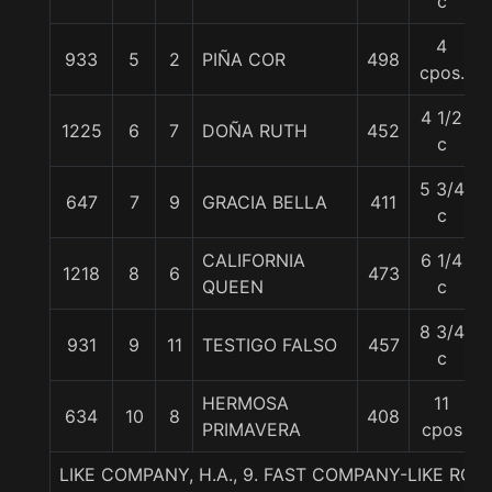
c
4
933
5
2
PIÑA COR
498
cpos.
4 1/2
1225
6
7
DOÑA RUTH
452
c
5 3/4
647
7
9
GRACIA BELLA
411
c
CALIFORNIA
6 1/4
1218
8
6
473
QUEEN
c
8 3/4
931
9
11
TESTIGO FALSO
457
c
HERMOSA
11
634
10
8
408
PRIMAVERA
cpos
LIKE COMPANY, H.A., 9. FAST COMPANY-LIKE RO-