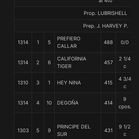
al 4to
Prop. LUBRISHELL
Prep. J. HARVEY P.
PREFIERO
1314
1
5
488
0/0
CALLAR
CALIFORNIA
2 1/4
1314
2
6
457
TIGER
c
4 3/4
1310
3
1
HEY NINA
415
c
9
1314
4
10
DEGOÑA
414
cpos.
PRINCIPE DEL
9 1/2
1303
5
9
431
SUR
c