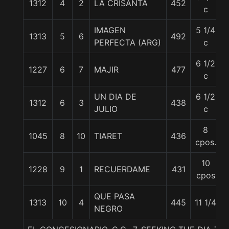
1312
4
2
LA CRISANTA
452
c
IMAGEN
5 1/4
1313
5
6
492
PERFECTA (ARG)
c
6 1/2
1227
6
7
MAJIR
477
c
UN DIA DE
6 1/2
1312
6
3
438
JULIO
c
8
1045
8
10
TIARET
436
cpos.
10
1228
9
1
RECUERDAME
431
cpos
QUE PASA
1313
10
4
445
11 1/4
NEGRO