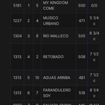
MY KINGDOM
5181
1
5
500
0/0
COME
MUSICO
5 1/4
1227
2
4
471
URBANO
c
6 3/4
1304
3
6
RIO MALLECO
505
c
7 1/2
1313
4
2
RETOBADO
508
c
7 1/2
1313
5
10
AGUAS ARRIBA
481
c
FARANDULERO
8 1/4
1313
6
7
518
SOY
c