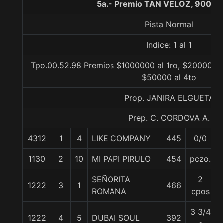
5a.- Premio TAN VELOZ, 900 m
Pista Normal
Indice: 1 al 1
Tpo.00.52.98 Premios $1000000 al 1ro, $200000 a
$50000 al 4to
Prop. JANIRA ELGUETA
Prep. C. CORDOVA A.
4312
1
4
LIKE COMPANY
445
0/0
1130
2
10
MI PAPI PIRULO
454
pczo.
SEÑORITA
2
1222
3
1
466
ROMANA
cpos
3 3/4
1222
4
5
DUBAI SOUL
392