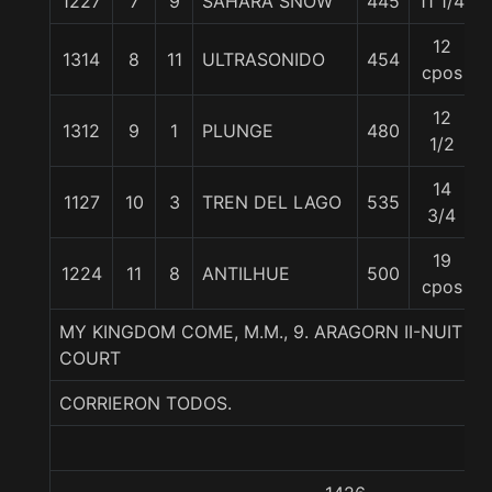
1227
7
9
SAHARA SNOW
445
11 1/4
12
1314
8
11
ULTRASONIDO
454
cpos
12
1312
9
1
PLUNGE
480
1/2
14
1127
10
3
TREN DEL LAGO
535
3/4
19
1224
11
8
ANTILHUE
500
cpos
MY KINGDOM COME, M.M., 9. ARAGORN II-NUIT D
COURT
CORRIERON TODOS.