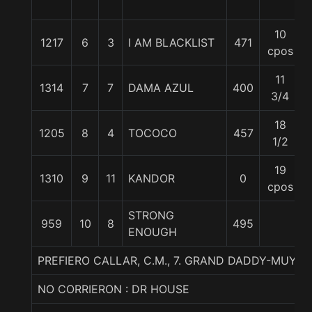
10
1217
6
3
I AM BLACKLIST
471
cpos
11
1314
7
7
DAMA AZUL
400
3/4
18
1205
8
4
TOCOCO
457
1/2
19
1310
9
11
KANDOR
0
cpos
STRONG
959
10
8
495
ENOUGH
PREFIERO CALLAR, C.M., 7. GRAND DADDY-MUY 
NO CORRIERON : DR HOUSE