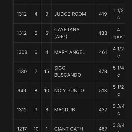
1 1/2
1312
4
9
JUDGE ROOM
419
c
CAYETANA
4
1312
5
6
433
(ARG)
cpos.
4 1/2
1308
6
4
MARY ANGEL
461
c
SIGO
5 1/4
1130
7
15
478
BUSCANDO
c
5 1/2
649
8
10
NO Y PUNTO
513
c
5 3/4
1312
9
8
MACDUB
437
c
5 3/4
1217
10
1
GIANT CATH
467