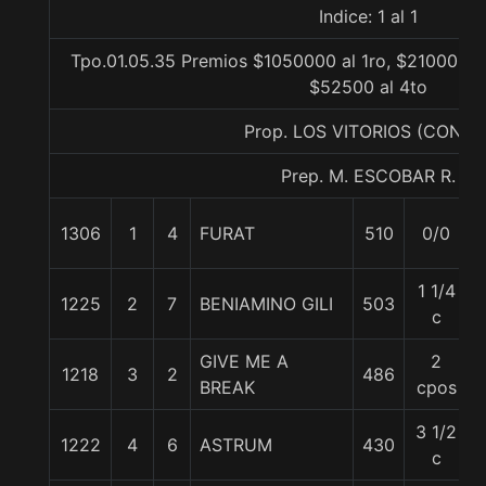
Indice: 1 al 1
Tpo.01.05.35 Premios $1050000 al 1ro, $210000 al
$52500 al 4to
Prop. LOS VITORIOS (CONCE
Prep. M. ESCOBAR R.
1306
1
4
FURAT
510
0/0
1 1/4
1225
2
7
BENIAMINO GILI
503
c
GIVE ME A
2
1218
3
2
486
BREAK
cpos
3 1/2
1222
4
6
ASTRUM
430
c